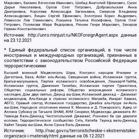
Маркович, Бахмин Вячеслав Иванович, Шабад Анатолий Ефимович, Сухих
Дарья Николаевна, Орлов Олег Петрович, Добровольская Анна
Дмитриевна, Королева Александра Евгеньевна, Смирнов Владимир
Александрович, Вицин Сергей Ефимович, Золотухин Борис Андреевич,
Левинсон Лев Семенович, Локшина Татьяна Иосифовна, Орлов Олег
Петрович, Полякова Мара Федоровна, Резник Генри Маркович, Захаров
Герман Константинович
Источник:
http://unro.minjust.ru/NKOForeignAgent.aspx
данные
на
23.12.2021
* Единый федеральный список организаций, в том числе
иностранных и международных организаций, признанных в
соответствии с законодательством Российской Федерации
террористическими:
Высший военный Маджлисуль Шура, Конгресс народов Ичкерии и
Дагестана, База, Асбат аль-Ансар, Священная война, Исламская группа,
Братья-мусульмане, Партия исламского освобождения, Лашкар-И-Тайба,
Исламская группа, Движение Талибан, Исламская партия Туркестана,
Общество социальных реформ, Общество возрождения исламского
наследия, Дом двух святых, Джунд аш-Шам, Исламский джихад – Джамаат
моджахедов, Аль-Каида в странах исламского Магриба, Имарат Кавказ,
АБТО, Правый сектор, Исламское государство, Джабха аль-Нусра ли-Ахль
аш-Шам, Народное ополчение имени К. Минина и Д. Пожарского, Аджр от
Аллаха Субхану уа Тагьаля SHAM, АУМ Синрике, Муджахеды джамаата Ат-
Тавхида Валь-Джихад, Чистопольский Джамаат, Рохнамо ба суи давлати
исломи, Террористическое сообщество Сеть, Катиба Таухид валь-Джихад,
Хайят Тахрир аш-Шам, Ахлю Сунна Валь Джамаа
Источник:
http://nac.gov.ru/terroristicheskie-i-ekstremistskie-
organizacii-i-materialy.html
данные на
06.12.2021