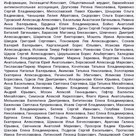
Информации, Экозащита!-Женсовет, Общественный вердикт, Евразийская
антимонопольная ассоциация, Дзугкоева Регина Николаевна, Кривенко
Сергей Владимирович, Милославский Павел Юрьевич, Шнырова Ольга
Вадимовна, Чанышева Лилия Айратовна, Сидорович Ольга Борисовна,
Туровский Александр Алексеевич, Васильева Анастасия Евгеньевна, Ривина
Анна Валерьевна, Бурдина Юлия Владимировна, Бойко Анатолий
Николаевич, Пивоваров Андрей Сергеевич, Дугин Сергей Георгиевич, Аверин
Виталий Евгеньевич, Барахоев Магомед Бекханович, Шевченко Дмитрий
Александрович, Шарипков Олег Викторович, Мошель Ирина Ароновна,
Шведов Григорий Сергеевич, Пономарев Лев Александрович, Созаев
Валерий Валерьевич, Каргалицкий Борис Юльевич, Исакова Ирина
Александровна, Исламов Тимур Рифгатович, Романова Ольга Евгеньевна,
Щаров Сергей Алексадрович, Цирульников Борис Альбертович, Халидова
Марина Владимировна, Людевиг Марина Зариевна, Федотова Галина
Анатольевна, Паутов Юрий Анатольевич, Верховский Александр Маркович,
Пислакова-Паркер Марина Петровна, Кочеткова Татьяна Владимировна,
Чуркина Наталья Валерьевна, Акимова Татьяна Николаевна, Золотарева
Екатерина Александровна, Рачинский Ян Збигневич, Жемкова Елена
Борисовна, Гудков Лев Дмитриевич, Илларионова Юлия Юрьевна, Саранг
Анна Васильевна, Захарова Светлана Сергеевна, Щур Татьяна Михайловна,
Щур Николай Алексеевич, Аверин Владимир Анатольевич, Блинушов
Андрей Юрьевич, Мосин Алексей Геннадьевич, Гефтер Валентин
Михайлович, Симонов Алексей Кириллович, Флиге Ирина Анатольевна,
Мельникова Валентина Дмитриевна, Вититинова Елена Владимировна,
Баженова Светлана Куприяновна, Исаев Сергей Владимирович, Максимов
Сергей Владимирович, Беляев Сергей Иванович, Голубева Елена
Николаевна, Ганнушкина Светлана Алексеевна, Закс Елена Владимировна,
Буртина Елена Юрьевна, Гендель Людмила Залмановна, Кокорина
Екатерина Алексеевна, Шуманов Илья Вячеславович, Арапова Галина
Юрьевна, Свечников Анатолий Мариевич, Прохоров Вадим Юрьевич,
Шахова Елена Владимировна, Подузов Сергей Васильевич, Протасова
Ирина Вячеславовна, Литинский Леонид Борисович, Лукашевский Сергей