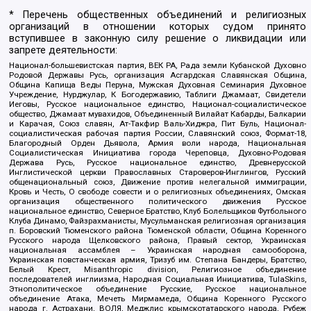
* Перечень общественных объединений и религиозных
организаций в отношении которых судом принято
вступившее в законную силу решение о ликвидации или
запрете деятельности:
Национал-большевистская партия, ВЕК РА, Рада земли Кубанской Духовно
Родовой Державы Русь, организация Асгардская Славянская Община,
Община Капища Веды Перуна, Мужская Духовная Семинария Духовное
Учреждение, Нурджулар, К Богодержавию, Таблиги Джамаат, Свидетели
Иеговы, Русское национальное единство, Национал-социалистическое
общество, Джамаат мувахидов, Объединенный Вилайат Кабарды, Балкарии
и Карачая, Союз славян, Ат-Такфир Валь-Хиджра, Пит Буль, Национал-
социалистическая рабочая партия России, Славянский союз, Формат-18,
Благородный Орден Дьявола, Армия воли народа, Национальная
Социалистическая Инициатива города Череповца, Духовно-Родовая
Держава Русь, Русское национальное единство, Древнерусской
Инглистической церкви Православных Староверов-Инглингов, Русский
общенациональный союз, Движение против нелегальной иммиграции,
Кровь и Честь, О свободе совести и о религиозных объединениях, Омская
организация общественного политического движения Русское
национальное единство, Северное Братство, Клуб Болельщиков Футбольного
Клуба Динамо, Файзрахманисты, Мусульманская религиозная организация
п. Боровский Тюменского района Тюменской области, Община Коренного
Русского народа Щелковского района, Правый сектор, Украинская
национальная ассамблея – Украинская народная самооборона,
Украинская повстанческая армия, Тризуб им. Степана Бандеры, Братство,
Белый Крест, Misanthropic division, Религиозное объединение
последователей инглиизма, Народная Социальная Инициатива, TulaSkins,
Этнополитическое объединение Русские, Русское национальное
объединение Атака, Мечеть Мирмамеда, Община Коренного Русского
народа г. Астрахани, ВОЛЯ, Меджлис крымскотатарского народа, Рубеж