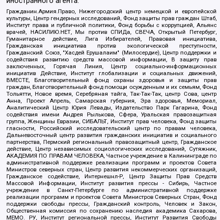
иностранного агента:
Гражданин.Армия.Право, Нижегородский центр немецкой и европейской
культуры, Центр гендерных исследований, Фонд защиты прав граждан Штаб,
Институт права и публичной политики, Фонд борьбы с коррупцией, Альянс
врачей, НАСИЛИЮ.НЕТ, Мы против СПИДа, СВЕЧА, Открытый Петербург,
Гуманитарное действие, Лига Избирателей, Правовая инициатива,
Гражданская инициатива против экологической преступности,
Гражданский Союз, "Хасдей Ерушалаим" (Милосердие), Центр поддержки и
содействия развитию средств массовой информации, В защиту прав
заключенных, Горячая Линия, Центр социально-информационных
инициатив Действие, Институт глобализации и социальных движений,
ВМЕСТЕ, Благотворительный фонд охраны здоровья и защиты прав
граждан, Благотворительный фонд помощи осужденным и их семьям, Фонд
Тольятти, Новое время, Серебряная тайга, Так-Так-Так, центр Сова, центр
Анна, Проект Апрель, Самарская губерния, Эра здоровья, Мемориал,
Аналитический Центр Юрия Левады, Издательство Парк Гагарина, Фонд
содействия имени Андрея Рылькова, Сфера, Уральская правозащитная
группа, Женщины Евразии, СИБАЛЬТ, Институт прав человека, Фонд защиты
гласности, Российский исследовательский центр по правам человека,
Дальневосточный центр развития гражданских инициатив и социального
партнерства, Пермский региональный правозащитный центр, Гражданское
действие, Центр независимых социологических исследований, Сутяжник,
АКАДЕМИЯ ПО ПРАВАМ ЧЕЛОВЕКА, Частное учреждение в Калининграде по
административной поддержке реализации программ и проектов Совета
Министров северных стран, Центр развития некоммерческих организаций,
Гражданское содействие, Интернешнл-Р, Центр Защиты Прав Средств
Массовой Информации, Институт развития прессы - Сибирь, Частное
учреждение в Санкт-Петербурге по административной поддержке
реализации программ и проектов Совета Министров Северных Стран, Фонд
поддержки свободы прессы, Гражданский контроль, Человек и Закон,
Общественная комиссия по сохранению наследия академика Сахарова,
МЕМО. РУ, Институт региональной прессы, Институт Развития Свободы