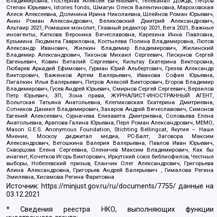
Владимировна, Постернак Алексей Евгеньевич, Телеканал Дождь, Петров
Степан Юрьевич, Istories fonds, Шмагун Олеся Валентиновна, Мароховская
Алеся Алексеевна, Долинина Ирина Николаевна, Шлейнов Роман Юрьевич,
Анин Роман Александрович, Великовский Дмитрий Александрович,
Альтаир 2021, Ромашки монолит, Главный редактор 2021, Вега 2021, Важные
иноагенты, Каткова Вероника Вячеславовна, Карезина Инна Павловна,
Кузьмина Людмила Гавриловна, Костылева Полина Владимировна, Лютов
Александр Иванович, Жилкин Владимир Владимирович, Жилинский
Владимир Александрович, Тихонов Михаил Сергеевич, Пискунов Сергей
Евгеньевич, Ковин Виталий Сергеевич, Кильтау Екатерина Викторовна,
Любарев Аркадий Ефимович, Гурман Юрий Альбертович, Грезев Александр
Викторович, Важенков Артем Валерьевич, Иванова София Юрьевна,
Пигалкин Илья Валерьевич, Петров Алексей Викторович, Егоров Владимир
Владимирович, Гусев Андрей Юрьевич, Смирнов Сергей Сергеевич, Верзилов
Петр Юрьевич, ЗП, Зона права, ЖУРНАЛИСТ-ИНОСТРАННЫЙ АГЕНТ,
Вольтская Татьяна Анатольевна, Клепиковская Екатерина Дмитриевна,
Сотников Даниил Владимирович, Захаров Андрей Вячеславович, Симонов
Евгений Алексеевич, Сурначева Елизавета Дмитриевна, Соловьева Елена
Анатольевна, Арапова Галина Юрьевна, Перл Роман Александрович, МЕМО,
Mason G.E.S. Anonymous Foundation, Stichting Bellingcat, Якутия – Наше
Мнение, Москоу диджитал медиа, РС-Балт, Заговора Максим
Александрович, Ветошкина Валерия Валерьевна, Павлов Иван Юрьевич,
Скворцова Елена Сергеевна, Оленичев Максим Владимирович, Как бы
инагент, Кочетков Игорь Викторович, Иркутский союз библиофилов, Честные
выборы, Нобелевский призыв, Еланчик Олег Александрович, Григорьева
Алина Александровна, Григорьев Андрей Валерьевич , Гималова Регина
Эмилевна, Хисамова Регина Фаритовна
Источник:
https://minjust.gov.ru/ru/documents/7755/
данные на
03.12.2021
* Сведения реестра НКО, выполняющих функции