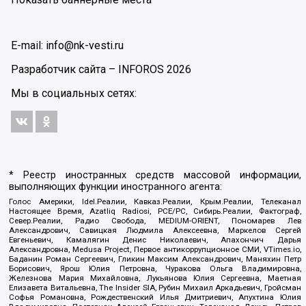
E-mail: info@nk-vesti.ru
Разработчик сайта –
INFOROS
2026
Мы в социальных сетях:
* Реестр иностранных средств массовой информации,
выполняющих функции иностранного агента:
Голос Америки, Idel.Реалии, Кавказ.Реалии, Крым.Реалии, Телеканал
Настоящее Время, Azatliq Radiosi, PCE/PC, Сибирь.Реалии, Фактограф,
Север.Реалии, Радио Свобода, MEDIUM-ORIENT, Пономарев Лев
Александрович, Савицкая Людмила Алексеевна, Маркелов Сергей
Евгеньевич, Камалягин Денис Николаевич, Апахончич Дарья
Александровна, Medusa Project, Первое антикоррупционное СМИ, VTimes.io,
Баданин Роман Сергеевич, Гликин Максим Александрович, Маняхин Петр
Борисович, Ярош Юлия Петровна, Чуракова Ольга Владимировна,
Железнова Мария Михайловна, Лукьянова Юлия Сергеевна, Маетная
Елизавета Витальевна, The Insider SIA, Рубин Михаил Аркадьевич, Гройсман
Софья Романовна, Рождественский Илья Дмитриевич, Апухтина Юлия