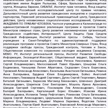
Аналитический Центр Юрия Левады, Издательство Парк Гагарина, Фонд
содействия имени Андрея Рылькова, Сфера, Уральская правозащитная
группа, Женщины Евразии, СИБАЛЬТ, Институт прав человека, Фонд защиты
гласности, Российский исследовательский центр по правам человека,
Дальневосточный центр развития гражданских инициатив и социального
партнерства, Пермский региональный правозащитный центр, Гражданское
действие, Центр независимых социологических исследований, Сутяжник,
АКАДЕМИЯ ПО ПРАВАМ ЧЕЛОВЕКА, Частное учреждение в Калининграде по
административной поддержке реализации программ и проектов Совета
Министров северных стран, Центр развития некоммерческих организаций,
Гражданское содействие, Интернешнл-Р, Центр Защиты Прав Средств
Массовой Информации, Институт развития прессы - Сибирь, Частное
учреждение в Санкт-Петербурге по административной поддержке
реализации программ и проектов Совета Министров Северных Стран, Фонд
поддержки свободы прессы, Гражданский контроль, Человек и Закон,
Общественная комиссия по сохранению наследия академика Сахарова,
МЕМО. РУ, Институт региональной прессы, Институт Развития Свободы
Информации, Экозащита!-Женсовет, Общественный вердикт, Евразийская
антимонопольная ассоциация, Дзугкоева Регина Николаевна, Кривенко
Сергей Владимирович, Милославский Павел Юрьевич, Шнырова Ольга
Вадимовна, Чанышева Лилия Айратовна, Сидорович Ольга Борисовна,
Туровский Александр Алексеевич, Васильева Анастасия Евгеньевна, Ривина
Анна Валерьевна, Бурдина Юлия Владимировна, Бойко Анатолий
Николаевич, Пивоваров Андрей Сергеевич, Дугин Сергей Георгиевич, Аверин
Виталий Евгеньевич, Барахоев Магомед Бекханович, Шевченко Дмитрий
Александрович, Шарипков Олег Викторович, Мошель Ирина Ароновна,
Шведов Григорий Сергеевич, Пономарев Лев Александрович, Созаев
Валерий Валерьевич, Каргалицкий Борис Юльевич, Исакова Ирина
Александровна, Исламов Тимур Рифгатович, Романова Ольга Евгеньевна,
Щаров Сергей Алексадрович, Цирульников Борис Альбертович, Халидова
Марина Владимировна, Людевиг Марина Зариевна, Федотова Галина
Анатольевна, Паутов Юрий Анатольевич, Верховский Александр Маркович,