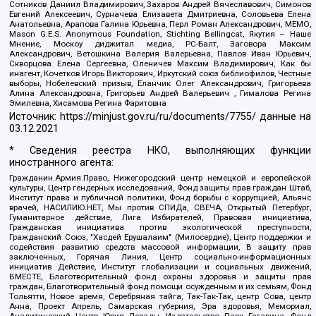
Сотников Даниил Владимирович, Захаров Андрей Вячеславович, Симонов
Евгений Алексеевич, Сурначева Елизавета Дмитриевна, Соловьева Елена
Анатольевна, Арапова Галина Юрьевна, Перл Роман Александрович, МЕМО,
Mason G.E.S. Anonymous Foundation, Stichting Bellingcat, Якутия – Наше
Мнение, Москоу диджитал медиа, РС-Балт, Заговора Максим
Александрович, Ветошкина Валерия Валерьевна, Павлов Иван Юрьевич,
Скворцова Елена Сергеевна, Оленичев Максим Владимирович, Как бы
инагент, Кочетков Игорь Викторович, Иркутский союз библиофилов, Честные
выборы, Нобелевский призыв, Еланчик Олег Александрович, Григорьева
Алина Александровна, Григорьев Андрей Валерьевич , Гималова Регина
Эмилевна, Хисамова Регина Фаритовна
Источник:
https://minjust.gov.ru/ru/documents/7755/
данные на
03.12.2021
* Сведения реестра НКО, выполняющих функции
иностранного агента:
Гражданин.Армия.Право, Нижегородский центр немецкой и европейской
культуры, Центр гендерных исследований, Фонд защиты прав граждан Штаб,
Институт права и публичной политики, Фонд борьбы с коррупцией, Альянс
врачей, НАСИЛИЮ.НЕТ, Мы против СПИДа, СВЕЧА, Открытый Петербург,
Гуманитарное действие, Лига Избирателей, Правовая инициатива,
Гражданская инициатива против экологической преступности,
Гражданский Союз, "Хасдей Ерушалаим" (Милосердие), Центр поддержки и
содействия развитию средств массовой информации, В защиту прав
заключенных, Горячая Линия, Центр социально-информационных
инициатив Действие, Институт глобализации и социальных движений,
ВМЕСТЕ, Благотворительный фонд охраны здоровья и защиты прав
граждан, Благотворительный фонд помощи осужденным и их семьям, Фонд
Тольятти, Новое время, Серебряная тайга, Так-Так-Так, центр Сова, центр
Анна, Проект Апрель, Самарская губерния, Эра здоровья, Мемориал,