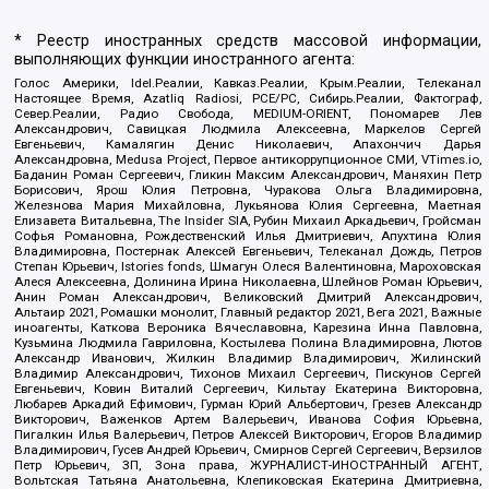
* Реестр иностранных средств массовой информации,
выполняющих функции иностранного агента:
Голос Америки, Idel.Реалии, Кавказ.Реалии, Крым.Реалии, Телеканал
Настоящее Время, Azatliq Radiosi, PCE/PC, Сибирь.Реалии, Фактограф,
Север.Реалии, Радио Свобода, MEDIUM-ORIENT, Пономарев Лев
Александрович, Савицкая Людмила Алексеевна, Маркелов Сергей
Евгеньевич, Камалягин Денис Николаевич, Апахончич Дарья
Александровна, Medusa Project, Первое антикоррупционное СМИ, VTimes.io,
Баданин Роман Сергеевич, Гликин Максим Александрович, Маняхин Петр
Борисович, Ярош Юлия Петровна, Чуракова Ольга Владимировна,
Железнова Мария Михайловна, Лукьянова Юлия Сергеевна, Маетная
Елизавета Витальевна, The Insider SIA, Рубин Михаил Аркадьевич, Гройсман
Софья Романовна, Рождественский Илья Дмитриевич, Апухтина Юлия
Владимировна, Постернак Алексей Евгеньевич, Телеканал Дождь, Петров
Степан Юрьевич, Istories fonds, Шмагун Олеся Валентиновна, Мароховская
Алеся Алексеевна, Долинина Ирина Николаевна, Шлейнов Роман Юрьевич,
Анин Роман Александрович, Великовский Дмитрий Александрович,
Альтаир 2021, Ромашки монолит, Главный редактор 2021, Вега 2021, Важные
иноагенты, Каткова Вероника Вячеславовна, Карезина Инна Павловна,
Кузьмина Людмила Гавриловна, Костылева Полина Владимировна, Лютов
Александр Иванович, Жилкин Владимир Владимирович, Жилинский
Владимир Александрович, Тихонов Михаил Сергеевич, Пискунов Сергей
Евгеньевич, Ковин Виталий Сергеевич, Кильтау Екатерина Викторовна,
Любарев Аркадий Ефимович, Гурман Юрий Альбертович, Грезев Александр
Викторович, Важенков Артем Валерьевич, Иванова София Юрьевна,
Пигалкин Илья Валерьевич, Петров Алексей Викторович, Егоров Владимир
Владимирович, Гусев Андрей Юрьевич, Смирнов Сергей Сергеевич, Верзилов
Петр Юрьевич, ЗП, Зона права, ЖУРНАЛИСТ-ИНОСТРАННЫЙ АГЕНТ,
Вольтская Татьяна Анатольевна, Клепиковская Екатерина Дмитриевна,