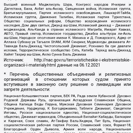
Высший военный Маджлисуль Шура, Конгресс народов Ичкерии и
Дагестана, База, Асбат аль-Ансар, Священная война, Исламская группа,
Братья-мусульмане, Партия исламского освобождения, Лашкар-И-Тайба,
Исламская группа, Движение Талибан, Исламская партия Туркестана,
Общество социальных реформ, Общество возрождения исламского
наследия, Дом двух святых, Джунд аш-Шам, Исламский джихад – Джамаат
моджахедов, Аль-Каида в странах исламского Магриба, Имарат Кавказ,
АБТО, Правый сектор, Исламское государство, Джабха аль-Нусра ли-Ахль
аш-Шам, Народное ополчение имени К. Минина и Д. Пожарского, Аджр от
Аллаха Субхану уа Тагьаля SHAM, АУМ Синрике, Муджахеды джамаата Ат-
Тавхида Валь-Джихад, Чистопольский Джамаат, Рохнамо ба суи давлати
исломи, Террористическое сообщество Сеть, Катиба Таухид валь-Джихад,
Хайят Тахрир аш-Шам, Ахлю Сунна Валь Джамаа
Источник:
http://nac.gov.ru/terroristicheskie-i-ekstremistskie-
organizacii-i-materialy.html
данные на
06.12.2021
* Перечень общественных объединений и религиозных
организаций в отношении которых судом принято
вступившее в законную силу решение о ликвидации или
запрете деятельности:
Национал-большевистская партия, ВЕК РА, Рада земли Кубанской Духовно
Родовой Державы Русь, организация Асгардская Славянская Община,
Община Капища Веды Перуна, Мужская Духовная Семинария Духовное
Учреждение, Нурджулар, К Богодержавию, Таблиги Джамаат, Свидетели
Иеговы, Русское национальное единство, Национал-социалистическое
общество, Джамаат мувахидов, Объединенный Вилайат Кабарды, Балкарии
и Карачая, Союз славян, Ат-Такфир Валь-Хиджра, Пит Буль, Национал-
социалистическая рабочая партия России, Славянский союз, Формат-18,
Благородный Орден Дьявола, Армия воли народа, Национальная