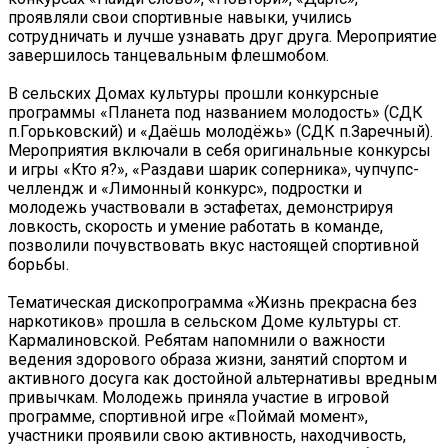
проявляли свои спортивные навыки, учились
сотрудничать и лучше узнавать друг друга. Мероприятие
завершилось танцевальным флешмобом.
В сельских Домах культуры прошли конкурсные
программы «Планета под названием молодость» (СДК
п.Горьковский) и «Даёшь молодёжь» (СДК п.Заречный).
Мероприятия включали в себя оригинальные конкурсы
и игры «Кто я?», «Раздави шарик соперника», чупчупс-
челлендж и «Лимонный конкурс», подростки и
молодежь участвовали в эстафетах, демонстрируя
ловкость, скорость и умение работать в команде,
позволили почувствовать вкус настоящей спортивной
борьбы.
Тематическая дископрограмма «Жизнь прекрасна без
наркотиков» прошла в сельском Доме культуры ст.
Кармалиновской. Ребятам напомнили о важности
ведения здорового образа жизни, занятий спортом и
активного досуга как достойной альтернативы вредным
привычкам. Молодежь приняла участие в игровой
программе, спортивной игре «Поймай момент»,
участники проявили свою активность, находчивость,