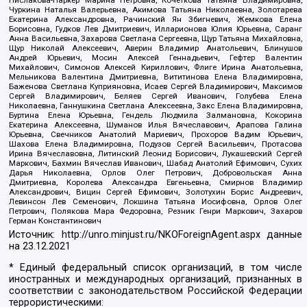
Пислакова-Паркер Марина Петровна, Кочеткова Татьяна Владимировна,
Чуркина Наталья Валерьевна, Акимова Татьяна Николаевна, Золотарева
Екатерина Александровна, Рачинский Ян Збигневич, Жемкова Елена
Борисовна, Гудков Лев Дмитриевич, Илларионова Юлия Юрьевна, Саранг
Анна Васильевна, Захарова Светлана Сергеевна, Щур Татьяна Михайловна,
Щур Николай Алексеевич, Аверин Владимир Анатольевич, Блинушов
Андрей Юрьевич, Мосин Алексей Геннадьевич, Гефтер Валентин
Михайлович, Симонов Алексей Кириллович, Флиге Ирина Анатольевна,
Мельникова Валентина Дмитриевна, Вититинова Елена Владимировна,
Баженова Светлана Куприяновна, Исаев Сергей Владимирович, Максимов
Сергей Владимирович, Беляев Сергей Иванович, Голубева Елена
Николаевна, Ганнушкина Светлана Алексеевна, Закс Елена Владимировна,
Буртина Елена Юрьевна, Гендель Людмила Залмановна, Кокорина
Екатерина Алексеевна, Шуманов Илья Вячеславович, Арапова Галина
Юрьевна, Свечников Анатолий Мариевич, Прохоров Вадим Юрьевич,
Шахова Елена Владимировна, Подузов Сергей Васильевич, Протасова
Ирина Вячеславовна, Литинский Леонид Борисович, Лукашевский Сергей
Маркович, Бахмин Вячеслав Иванович, Шабад Анатолий Ефимович, Сухих
Дарья Николаевна, Орлов Олег Петрович, Добровольская Анна
Дмитриевна, Королева Александра Евгеньевна, Смирнов Владимир
Александрович, Вицин Сергей Ефимович, Золотухин Борис Андреевич,
Левинсон Лев Семенович, Локшина Татьяна Иосифовна, Орлов Олег
Петрович, Полякова Мара Федоровна, Резник Генри Маркович, Захаров
Герман Константинович
Источник:
http://unro.minjust.ru/NKOForeignAgent.aspx
данные
на
23.12.2021
* Единый федеральный список организаций, в том числе
иностранных и международных организаций, признанных в
соответствии с законодательством Российской Федерации
террористическими: