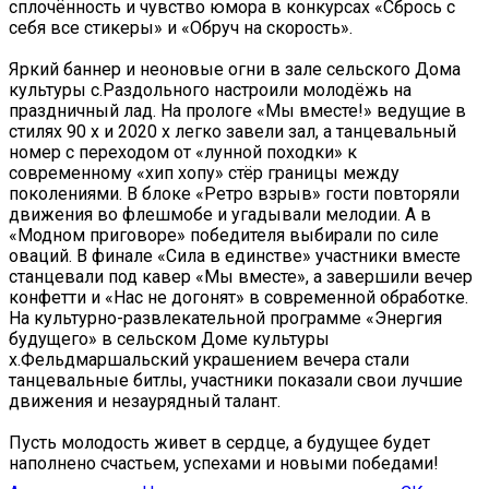
сплочённость и чувство юмора в конкурсах «Сбрось с
себя все стикеры» и «Обруч на скорость».
Яркий баннер и неоновые огни в зале сельского Дома
культуры с.Раздольного настроили молодёжь на
праздничный лад. На прологе «Мы вместе!» ведущие в
стилях 90 х и 2020 х легко завели зал, а танцевальный
номер с переходом от «лунной походки» к
современному «хип хопу» стёр границы между
поколениями. В блоке «Ретро взрыв» гости повторяли
движения во флешмобе и угадывали мелодии. А в
«Модном приговоре» победителя выбирали по силе
оваций. В финале «Сила в единстве» участники вместе
станцевали под кавер «Мы вместе», а завершили вечер
конфетти и «Нас не догонят» в современной обработке.
На культурно-развлекательной программе «Энергия
будущего» в сельском Доме культуры
х.Фельдмаршальский украшением вечера стали
танцевальные битлы, участники показали свои лучшие
движения и незаурядный талант.
Пусть молодость живет в сердце, а будущее будет
наполнено счастьем, успехами и новыми победами!