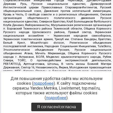
Социалистическая Инициатива города Череповца, Духовно-Родовая
Держава Русь, Русское национальное единство, Древнерусской
Инглистической церкви Православных Староверов-Инглингов, Русский
общенациональный союз, Движение против нелегальной иммиграции,
Кровь и Честь, О свободе совести и о религиозных объединениях, Омская
организация общественного политического движения Русское
национальное единство, Северное Братство, Клуб Болельщиков Футбольного
Клуба Динамо, Файзрахманисты, Мусульманская религиозная организация
п. Боровский Тюменского района Тюменской области, Община Коренного
Русского народа Щелковского района, Правый сектор, Украинская
национальная ассамблея – Украинская народная самооборона,
Украинская повстанческая армия, Тризуб им. Степана Бандеры, Братство,
Белый Крест, Misanthropic division, Религиозное объединение
последователей инглиизма, Народная Социальная Инициатива, TulaSkins,
Этнополитическое объединение Русские, Русское национальное
объединение Атака, Мечеть Мирмамеда, Община Коренного Русского
народа г. Астрахани, ВОЛЯ, Меджлис крымскотатарского народа, Рубеж
Севера, ТОЙС, О противодействии экстремистской деятельности,
РЕВТАТПОД, Артподготовка, Штольц, В честь иконы Божией Матери
Державная, Сектор 16, Независимость, Фирма, Молодежная правозащитная
группа МПГ, Курсом Правды и Единения, Каракольская инициативная
группа, Автоград Крю, Союз Славянских Сил Руси, Алля-Аят,
Для повышения удобства сайта мы используем
Благотворительный пансионат Ак Умут, Русская республика Русь,
Арестантское уголовное единство, Башкорт, Нация и свобода, W.H.С., Фалунь
cookies (
подробнее
). К сайту подключены
Дафа, Иртыш Ultras, Русский Патриотический клуб-Новокузнецк/РПК,
сервисы Yandex.Metrika, LiveInternet, top.mail.ru,
Сибирский державный союз, Фонд борьбы с коррупцией, Фонд защиты прав
граждан, Штабы Навального, Совет граждан СССР Прикубанского округа г.
которые также используют файлы cookies
Краснодара
(
подробнее
).
Источник:
https://minjust.gov.ru/ru/documents/7822/
данные на
08.12.2021
Я согласен/согласна