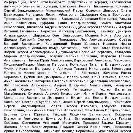
Информации, Экозащита!-Женсовет, Общественный вердикт, Евразийская
антимонопольная ассоциация, Дзугкоева Регина Николаевна, Кривенко
Сергей Владимирович, Милославский Павел Юрьевич, Шнырова Ольга
Вадимовна, Чанышева Лилия Айратовна, Сидорович Ольга Борисовна,
Туровский Александр Алексеевич, Васильева Анастасия Евгеньевна, Ривина
Анна Валерьевна, Бурдина Юлия Владимировна, Бойко Анатолий
Николаевич, Пивоваров Андрей Сергеевич, Дугин Сергей Георгиевич, Аверин
Виталий Евгеньевич, Барахоев Магомед Бекханович, Шевченко Дмитрий
Александрович, Шарипков Олег Викторович, Мошель Ирина Ароновна,
Шведов Григорий Сергеевич, Пономарев Лев Александрович, Созаев
Валерий Валерьевич, Каргалицкий Борис Юльевич, Исакова Ирина
Александровна, Исламов Тимур Рифгатович, Романова Ольга Евгеньевна,
Щаров Сергей Алексадрович, Цирульников Борис Альбертович, Халидова
Марина Владимировна, Людевиг Марина Зариевна, Федотова Галина
Анатольевна, Паутов Юрий Анатольевич, Верховский Александр Маркович,
Пислакова-Паркер Марина Петровна, Кочеткова Татьяна Владимировна,
Чуркина Наталья Валерьевна, Акимова Татьяна Николаевна, Золотарева
Екатерина Александровна, Рачинский Ян Збигневич, Жемкова Елена
Борисовна, Гудков Лев Дмитриевич, Илларионова Юлия Юрьевна, Саранг
Анна Васильевна, Захарова Светлана Сергеевна, Щур Татьяна Михайловна,
Щур Николай Алексеевич, Аверин Владимир Анатольевич, Блинушов
Андрей Юрьевич, Мосин Алексей Геннадьевич, Гефтер Валентин
Михайлович, Симонов Алексей Кириллович, Флиге Ирина Анатольевна,
Мельникова Валентина Дмитриевна, Вититинова Елена Владимировна,
Баженова Светлана Куприяновна, Исаев Сергей Владимирович, Максимов
Сергей Владимирович, Беляев Сергей Иванович, Голубева Елена
Николаевна, Ганнушкина Светлана Алексеевна, Закс Елена Владимировна,
Буртина Елена Юрьевна, Гендель Людмила Залмановна, Кокорина
Екатерина Алексеевна, Шуманов Илья Вячеславович, Арапова Галина
Юрьевна, Свечников Анатолий Мариевич, Прохоров Вадим Юрьевич,
Шахова Елена Владимировна, Подузов Сергей Васильевич, Протасова
Ирина Вячеславовна, Литинский Леонид Борисович, Лукашевский Сергей