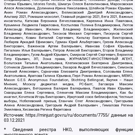
Степан Юрьевич, Istories fonds, Шмагун Олеся Валентиновна, Мароховская
Алеся Алексеевна, Долинина Ирина Николаевна, Шлейнов Роман Юрьевич,
Анин Роман Александрович, Великовский Дмитрий Александрович,
Альтаир 2021, Ромашки монолит, Главный редактор 2021, Вега 2021, Важные
иноагенты, Каткова Вероника Вячеславовна, Карезина Инна Павловна,
Кузьмина Людмила Гавриловна, Костылева Полина Владимировна, Лютов
Александр Иванович, Жилкин Владимир Владимирович, Жилинский
Владимир Александрович, Тихонов Михаил Сергеевич, Пискунов Сергей
Евгеньевич, Ковин Виталий Сергеевич, Кильтау Екатерина Викторовна,
Любарев Аркадий Ефимович, Гурман Юрий Альбертович, Грезев Александр
Викторович, Важенков Артем Валерьевич, Иванова София Юрьевна,
Пигалкин Илья Валерьевич, Петров Алексей Викторович, Егоров Владимир
Владимирович, Гусев Андрей Юрьевич, Смирнов Сергей Сергеевич, Верзилов
Петр Юрьевич, ЗП, Зона права, ЖУРНАЛИСТ-ИНОСТРАННЫЙ АГЕНТ,
Вольтская Татьяна Анатольевна, Клепиковская Екатерина Дмитриевна,
Сотников Даниил Владимирович, Захаров Андрей Вячеславович, Симонов
Евгений Алексеевич, Сурначева Елизавета Дмитриевна, Соловьева Елена
Анатольевна, Арапова Галина Юрьевна, Перл Роман Александрович, МЕМО,
Mason G.E.S. Anonymous Foundation, Stichting Bellingcat, Якутия – Наше
Мнение, Москоу диджитал медиа, РС-Балт, Заговора Максим
Александрович, Ветошкина Валерия Валерьевна, Павлов Иван Юрьевич,
Скворцова Елена Сергеевна, Оленичев Максим Владимирович, Как бы
инагент, Кочетков Игорь Викторович, Иркутский союз библиофилов, Честные
выборы, Нобелевский призыв, Еланчик Олег Александрович, Григорьева
Алина Александровна, Григорьев Андрей Валерьевич , Гималова Регина
Эмилевна, Хисамова Регина Фаритовна
Источник:
https://minjust.gov.ru/ru/documents/7755/
данные на
03.12.2021
* Сведения реестра НКО, выполняющих функции
иностранного агента: