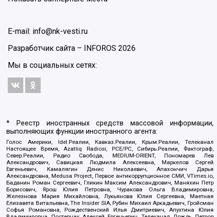
E-mail: info@nk-vesti.ru
Разработчик сайта –
INFOROS
2026
Мы в социальных сетях:
* Реестр иностранных средств массовой информации,
выполняющих функции иностранного агента:
Голос Америки, Idel.Реалии, Кавказ.Реалии, Крым.Реалии, Телеканал
Настоящее Время, Azatliq Radiosi, PCE/PC, Сибирь.Реалии, Фактограф,
Север.Реалии, Радио Свобода, MEDIUM-ORIENT, Пономарев Лев
Александрович, Савицкая Людмила Алексеевна, Маркелов Сергей
Евгеньевич, Камалягин Денис Николаевич, Апахончич Дарья
Александровна, Medusa Project, Первое антикоррупционное СМИ, VTimes.io,
Баданин Роман Сергеевич, Гликин Максим Александрович, Маняхин Петр
Борисович, Ярош Юлия Петровна, Чуракова Ольга Владимировна,
Железнова Мария Михайловна, Лукьянова Юлия Сергеевна, Маетная
Елизавета Витальевна, The Insider SIA, Рубин Михаил Аркадьевич, Гройсман
Софья Романовна, Рождественский Илья Дмитриевич, Апухтина Юлия
Владимировна, Постернак Алексей Евгеньевич, Телеканал Дождь, Петров