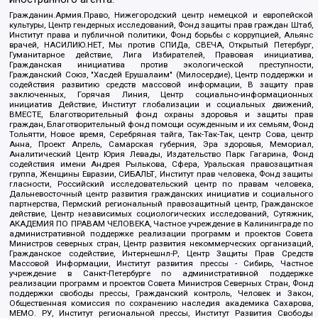
Гражданин.Армия.Право, Нижегородский центр немецкой и европейской
культуры, Центр гендерных исследований, Фонд защиты прав граждан Штаб,
Институт права и публичной политики, Фонд борьбы с коррупцией, Альянс
врачей, НАСИЛИЮ.НЕТ, Мы против СПИДа, СВЕЧА, Открытый Петербург,
Гуманитарное действие, Лига Избирателей, Правовая инициатива,
Гражданская инициатива против экологической преступности,
Гражданский Союз, "Хасдей Ерушалаим" (Милосердие), Центр поддержки и
содействия развитию средств массовой информации, В защиту прав
заключенных, Горячая Линия, Центр социально-информационных
инициатив Действие, Институт глобализации и социальных движений,
ВМЕСТЕ, Благотворительный фонд охраны здоровья и защиты прав
граждан, Благотворительный фонд помощи осужденным и их семьям, Фонд
Тольятти, Новое время, Серебряная тайга, Так-Так-Так, центр Сова, центр
Анна, Проект Апрель, Самарская губерния, Эра здоровья, Мемориал,
Аналитический Центр Юрия Левады, Издательство Парк Гагарина, Фонд
содействия имени Андрея Рылькова, Сфера, Уральская правозащитная
группа, Женщины Евразии, СИБАЛЬТ, Институт прав человека, Фонд защиты
гласности, Российский исследовательский центр по правам человека,
Дальневосточный центр развития гражданских инициатив и социального
партнерства, Пермский региональный правозащитный центр, Гражданское
действие, Центр независимых социологических исследований, Сутяжник,
АКАДЕМИЯ ПО ПРАВАМ ЧЕЛОВЕКА, Частное учреждение в Калининграде по
административной поддержке реализации программ и проектов Совета
Министров северных стран, Центр развития некоммерческих организаций,
Гражданское содействие, Интернешнл-Р, Центр Защиты Прав Средств
Массовой Информации, Институт развития прессы - Сибирь, Частное
учреждение в Санкт-Петербурге по административной поддержке
реализации программ и проектов Совета Министров Северных Стран, Фонд
поддержки свободы прессы, Гражданский контроль, Человек и Закон,
Общественная комиссия по сохранению наследия академика Сахарова,
МЕМО. РУ, Институт региональной прессы, Институт Развития Свободы