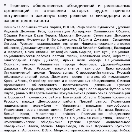
* Перечень общественных объединений и религиозных
организаций в отношении которых судом принято
вступившее в законную силу решение о ликвидации или
запрете деятельности:
Национал-большевистская партия, ВЕК РА, Рада земли Кубанской Духовно
Родовой Державы Русь, организация Асгардская Славянская Община,
Община Капища Веды Перуна, Мужская Духовная Семинария Духовное
Учреждение, Нурджулар, К Богодержавию, Таблиги Джамаат, Свидетели
Иеговы, Русское национальное единство, Национал-социалистическое
общество, Джамаат мувахидов, Объединенный Вилайат Кабарды, Балкарии
и Карачая, Союз славян, Ат-Такфир Валь-Хиджра, Пит Буль, Национал-
социалистическая рабочая партия России, Славянский союз, Формат-18,
Благородный Орден Дьявола, Армия воли народа, Национальная
Социалистическая Инициатива города Череповца, Духовно-Родовая
Держава Русь, Русское национальное единство, Древнерусской
Инглистической церкви Православных Староверов-Инглингов, Русский
общенациональный союз, Движение против нелегальной иммиграции,
Кровь и Честь, О свободе совести и о религиозных объединениях, Омская
организация общественного политического движения Русское
национальное единство, Северное Братство, Клуб Болельщиков Футбольного
Клуба Динамо, Файзрахманисты, Мусульманская религиозная организация
п. Боровский Тюменского района Тюменской области, Община Коренного
Русского народа Щелковского района, Правый сектор, Украинская
национальная ассамблея – Украинская народная самооборона,
Украинская повстанческая армия, Тризуб им. Степана Бандеры, Братство,
Белый Крест, Misanthropic division, Религиозное объединение
последователей инглиизма, Народная Социальная Инициатива, TulaSkins,
Этнополитическое объединение Русские, Русское национальное
объединение Атака, Мечеть Мирмамеда, Община Коренного Русского
народа г. Астрахани, ВОЛЯ, Меджлис крымскотатарского народа, Рубеж