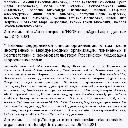
Маркович, Бахмин Вячеслав Иванович, Шабад Анатолий Ефимович, Сухих
Дарья Николаевна, Орлов Олег Петрович, Добровольская Анна
Дмитриевна, Королева Александра Евгеньевна, Смирнов Владимир
Александрович, Вицин Сергей Ефимович, Золотухин Борис Андреевич,
Левинсон Лев Семенович, Локшина Татьяна Иосифовна, Орлов Олег
Петрович, Полякова Мара Федоровна, Резник Генри Маркович, Захаров
Герман Константинович
Источник:
http://unro.minjust.ru/NKOForeignAgent.aspx
данные
на
23.12.2021
* Единый федеральный список организаций, в том числе
иностранных и международных организаций, признанных в
соответствии с законодательством Российской Федерации
террористическими:
Высший военный Маджлисуль Шура, Конгресс народов Ичкерии и
Дагестана, База, Асбат аль-Ансар, Священная война, Исламская группа,
Братья-мусульмане, Партия исламского освобождения, Лашкар-И-Тайба,
Исламская группа, Движение Талибан, Исламская партия Туркестана,
Общество социальных реформ, Общество возрождения исламского
наследия, Дом двух святых, Джунд аш-Шам, Исламский джихад – Джамаат
моджахедов, Аль-Каида в странах исламского Магриба, Имарат Кавказ,
АБТО, Правый сектор, Исламское государство, Джабха аль-Нусра ли-Ахль
аш-Шам, Народное ополчение имени К. Минина и Д. Пожарского, Аджр от
Аллаха Субхану уа Тагьаля SHAM, АУМ Синрике, Муджахеды джамаата Ат-
Тавхида Валь-Джихад, Чистопольский Джамаат, Рохнамо ба суи давлати
исломи, Террористическое сообщество Сеть, Катиба Таухид валь-Джихад,
Хайят Тахрир аш-Шам, Ахлю Сунна Валь Джамаа
Источник:
http://nac.gov.ru/terroristicheskie-i-ekstremistskie-
organizacii-i-materialy.html
данные на
06.12.2021