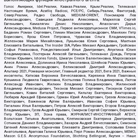
Голос Америки, Idel.Реалии, Кавказ.Реалии, Крым.Реалии, Телеканал
Настоящее Время, Azatliq Radiosi, PCE/PC, Сибирь.Реалии, Фактограф,
Север.Реалии, Радио Свобода, MEDIUM-ORIENT, Пономарев Лев
Александрович, Савицкая Людмила Алексеевна, Маркелов Сергей
Евгеньевич, Камалягин Денис Николаевич, Апахончич Дарья
Александровна, Medusa Project, Первое антикоррупционное СМИ, VTimes.io,
Баданин Роман Сергеевич, Гликин Максим Александрович, Маняхин Петр
Борисович, Ярош Юлия Петровна, Чуракова Ольга Владимировна,
Железнова Мария Михайловна, Лукьянова Юлия Сергеевна, Маетная
Елизавета Витальевна, The Insider SIA, Рубин Михаил Аркадьевич, Гройсман
Софья Романовна, Рождественский Илья Дмитриевич, Апухтина Юлия
Владимировна, Постернак Алексей Евгеньевич, Телеканал Дождь, Петров
Степан Юрьевич, Istories fonds, Шмагун Олеся Валентиновна, Мароховская
Алеся Алексеевна, Долинина Ирина Николаевна, Шлейнов Роман Юрьевич,
Анин Роман Александрович, Великовский Дмитрий Александрович,
Альтаир 2021, Ромашки монолит, Главный редактор 2021, Вега 2021, Важные
иноагенты, Каткова Вероника Вячеславовна, Карезина Инна Павловна,
Кузьмина Людмила Гавриловна, Костылева Полина Владимировна, Лютов
Александр Иванович, Жилкин Владимир Владимирович, Жилинский
Владимир Александрович, Тихонов Михаил Сергеевич, Пискунов Сергей
Евгеньевич, Ковин Виталий Сергеевич, Кильтау Екатерина Викторовна,
Любарев Аркадий Ефимович, Гурман Юрий Альбертович, Грезев Александр
Викторович, Важенков Артем Валерьевич, Иванова София Юрьевна,
Пигалкин Илья Валерьевич, Петров Алексей Викторович, Егоров Владимир
Владимирович, Гусев Андрей Юрьевич, Смирнов Сергей Сергеевич, Верзилов
Петр Юрьевич, ЗП, Зона права, ЖУРНАЛИСТ-ИНОСТРАННЫЙ АГЕНТ,
Вольтская Татьяна Анатольевна, Клепиковская Екатерина Дмитриевна,
Сотников Даниил Владимирович, Захаров Андрей Вячеславович, Симонов
Евгений Алексеевич, Сурначева Елизавета Дмитриевна, Соловьева Елена
Анатольевна, Арапова Галина Юрьевна, Перл Роман Александрович, МЕМО,
Mason G.E.S. Anonymous Foundation, Stichting Bellingcat, Якутия – Наше