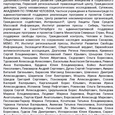
Дальневосточный центр развития гражданских инициатив и социального
партнерства, Пермский региональный правозащитный центр, Гражданское
действие, Центр независимых социологических исследований, Сутяжник,
АКАДЕМИЯ ПО ПРАВАМ ЧЕЛОВЕКА, Частное учреждение в Калининграде по
административной поддержке реализации программ и проектов Совета
Министров северных стран, Центр развития некоммерческих организаций,
Гражданское содействие, Интернешнл-Р, Центр Защиты Прав Средств
Массовой Информации, Институт развития прессы - Сибирь, Частное
учреждение в Санкт-Петербурге по административной поддержке
реализации программ и проектов Совета Министров Северных Стран, Фонд
поддержки свободы прессы, Гражданский контроль, Человек и Закон,
Общественная комиссия по сохранению наследия академика Сахарова,
МЕМО. РУ, Институт региональной прессы, Институт Развития Свободы
Информации, Экозащита!-Женсовет, Общественный вердикт, Евразийская
антимонопольная ассоциация, Дзугкоева Регина Николаевна, Кривенко
Сергей Владимирович, Милославский Павел Юрьевич, Шнырова Ольга
Вадимовна, Чанышева Лилия Айратовна, Сидорович Ольга Борисовна,
Туровский Александр Алексеевич, Васильева Анастасия Евгеньевна, Ривина
Анна Валерьевна, Бурдина Юлия Владимировна, Бойко Анатолий
Николаевич, Пивоваров Андрей Сергеевич, Дугин Сергей Георгиевич, Аверин
Виталий Евгеньевич, Барахоев Магомед Бекханович, Шевченко Дмитрий
Александрович, Шарипков Олег Викторович, Мошель Ирина Ароновна,
Шведов Григорий Сергеевич, Пономарев Лев Александрович, Созаев
Валерий Валерьевич, Каргалицкий Борис Юльевич, Исакова Ирина
Александровна, Исламов Тимур Рифгатович, Романова Ольга Евгеньевна,
Щаров Сергей Алексадрович, Цирульников Борис Альбертович, Халидова
Марина Владимировна, Людевиг Марина Зариевна, Федотова Галина
Анатольевна, Паутов Юрий Анатольевич, Верховский Александр Маркович,
Пислакова-Паркер Марина Петровна, Кочеткова Татьяна Владимировна,
Чуркина Наталья Валерьевна, Акимова Татьяна Николаевна, Золотарева
Екатерина Александровна, Рачинский Ян Збигневич, Жемкова Елена
Борисовна, Гудков Лев Дмитриевич, Илларионова Юлия Юрьевна, Саранг