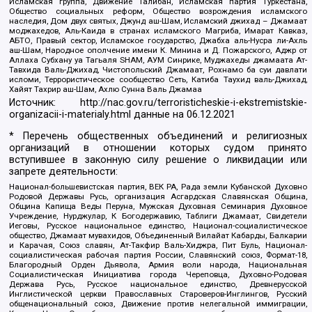
Исламская группа, Движение Талибан, Исламская партия Туркестана,
Общество социальных реформ, Общество возрождения исламского
наследия, Дом двух святых, Джунд аш-Шам, Исламский джихад – Джамаат
моджахедов, Аль-Каида в странах исламского Магриба, Имарат Кавказ,
АБТО, Правый сектор, Исламское государство, Джабха аль-Нусра ли-Ахль
аш-Шам, Народное ополчение имени К. Минина и Д. Пожарского, Аджр от
Аллаха Субхану уа Тагьаля SHAM, АУМ Синрике, Муджахеды джамаата Ат-
Тавхида Валь-Джихад, Чистопольский Джамаат, Рохнамо ба суи давлати
исломи, Террористическое сообщество Сеть, Катиба Таухид валь-Джихад,
Хайят Тахрир аш-Шам, Ахлю Сунна Валь Джамаа
Источник:
http://nac.gov.ru/terroristicheskie-i-ekstremistskie-
organizacii-i-materialy.html
данные на
06.12.2021
* Перечень общественных объединений и религиозных
организаций в отношении которых судом принято
вступившее в законную силу решение о ликвидации или
запрете деятельности:
Национал-большевистская партия, ВЕК РА, Рада земли Кубанской Духовно
Родовой Державы Русь, организация Асгардская Славянская Община,
Община Капища Веды Перуна, Мужская Духовная Семинария Духовное
Учреждение, Нурджулар, К Богодержавию, Таблиги Джамаат, Свидетели
Иеговы, Русское национальное единство, Национал-социалистическое
общество, Джамаат мувахидов, Объединенный Вилайат Кабарды, Балкарии
и Карачая, Союз славян, Ат-Такфир Валь-Хиджра, Пит Буль, Национал-
социалистическая рабочая партия России, Славянский союз, Формат-18,
Благородный Орден Дьявола, Армия воли народа, Национальная
Социалистическая Инициатива города Череповца, Духовно-Родовая
Держава Русь, Русское национальное единство, Древнерусской
Инглистической церкви Православных Староверов-Инглингов, Русский
общенациональный союз, Движение против нелегальной иммиграции,