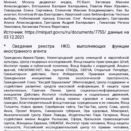
Мнение, Москоу диджитал медиа, РС-Балт, Заговора Максим
Александрович, Ветошкина Валерия Валерьевна, Павлов Иван Юрьевич,
Скворцова Елена Сергеевна, Оленичев Максим Владимирович, Как бы
инагент, Кочетков Игорь Викторович, Иркутский союз библиофилов, Честные
выборы, Нобелевский призыв, Еланчик Олег Александрович, Григорьева
Алина Александровна, Григорьев Андрей Валерьевич , Гималова Регина
Эмилевна, Хисамова Регина Фаритовна
Источник:
https://minjust.gov.ru/ru/documents/7755/
данные на
03.12.2021
* Сведения реестра НКО, выполняющих функции
иностранного агента:
Гражданин.Армия.Право, Нижегородский центр немецкой и европейской
культуры, Центр гендерных исследований, Фонд защиты прав граждан Штаб,
Институт права и публичной политики, Фонд борьбы с коррупцией, Альянс
врачей, НАСИЛИЮ.НЕТ, Мы против СПИДа, СВЕЧА, Открытый Петербург,
Гуманитарное действие, Лига Избирателей, Правовая инициатива,
Гражданская инициатива против экологической преступности,
Гражданский Союз, "Хасдей Ерушалаим" (Милосердие), Центр поддержки и
содействия развитию средств массовой информации, В защиту прав
заключенных, Горячая Линия, Центр социально-информационных
инициатив Действие, Институт глобализации и социальных движений,
ВМЕСТЕ, Благотворительный фонд охраны здоровья и защиты прав
граждан, Благотворительный фонд помощи осужденным и их семьям, Фонд
Тольятти, Новое время, Серебряная тайга, Так-Так-Так, центр Сова, центр
Анна, Проект Апрель, Самарская губерния, Эра здоровья, Мемориал,
Аналитический Центр Юрия Левады, Издательство Парк Гагарина, Фонд
содействия имени Андрея Рылькова, Сфера, Уральская правозащитная
группа, Женщины Евразии, СИБАЛЬТ, Институт прав человека, Фонд защиты
гласности, Российский исследовательский центр по правам человека,