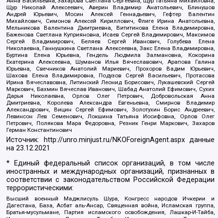
Анна Васильевна, Захарова Светлана Сергеевна, Щур Татьяна Михайловна,
Щур Николай Алексеевич, Аверин Владимир Анатольевич, Блинушов
Андрей Юрьевич, Мосин Алексей Геннадьевич, Гефтер Валентин
Михайлович, Симонов Алексей Кириллович, Флиге Ирина Анатольевна,
Мельникова Валентина Дмитриевна, Вититинова Елена Владимировна,
Баженова Светлана Куприяновна, Исаев Сергей Владимирович, Максимов
Сергей Владимирович, Беляев Сергей Иванович, Голубева Елена
Николаевна, Ганнушкина Светлана Алексеевна, Закс Елена Владимировна,
Буртина Елена Юрьевна, Гендель Людмила Залмановна, Кокорина
Екатерина Алексеевна, Шуманов Илья Вячеславович, Арапова Галина
Юрьевна, Свечников Анатолий Мариевич, Прохоров Вадим Юрьевич,
Шахова Елена Владимировна, Подузов Сергей Васильевич, Протасова
Ирина Вячеславовна, Литинский Леонид Борисович, Лукашевский Сергей
Маркович, Бахмин Вячеслав Иванович, Шабад Анатолий Ефимович, Сухих
Дарья Николаевна, Орлов Олег Петрович, Добровольская Анна
Дмитриевна, Королева Александра Евгеньевна, Смирнов Владимир
Александрович, Вицин Сергей Ефимович, Золотухин Борис Андреевич,
Левинсон Лев Семенович, Локшина Татьяна Иосифовна, Орлов Олег
Петрович, Полякова Мара Федоровна, Резник Генри Маркович, Захаров
Герман Константинович
Источник:
http://unro.minjust.ru/NKOForeignAgent.aspx
данные
на
23.12.2021
* Единый федеральный список организаций, в том числе
иностранных и международных организаций, признанных в
соответствии с законодательством Российской Федерации
террористическими:
Высший военный Маджлисуль Шура, Конгресс народов Ичкерии и
Дагестана, База, Асбат аль-Ансар, Священная война, Исламская группа,
Братья-мусульмане, Партия исламского освобождения, Лашкар-И-Тайба,