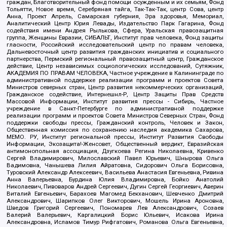
граждан, Благотворительный фонд помощи осужденным и их семьям, Фонд
Тольятти, Новое время, Серебряная тайга, Так-Так-Так, центр Сова, центр
Анна, Проект Апрель, Самарская губерния, Эра здоровья, Мемориал,
Аналитический Центр Юрия Левады, Издательство Парк Гагарина, Фонд
содействия имени Андрея Рылькова, Сфера, Уральская правозащитная
группа, Женщины Евразии, СИБАЛЬТ, Институт прав человека, Фонд защиты
гласности, Российский исследовательский центр по правам человека,
Дальневосточный центр развития гражданских инициатив и социального
партнерства, Пермский региональный правозащитный центр, Гражданское
действие, Центр независимых социологических исследований, Сутяжник,
АКАДЕМИЯ ПО ПРАВАМ ЧЕЛОВЕКА, Частное учреждение в Калининграде по
административной поддержке реализации программ и проектов Совета
Министров северных стран, Центр развития некоммерческих организаций,
Гражданское содействие, Интернешнл-Р, Центр Защиты Прав Средств
Массовой Информации, Институт развития прессы - Сибирь, Частное
учреждение в Санкт-Петербурге по административной поддержке
реализации программ и проектов Совета Министров Северных Стран, Фонд
поддержки свободы прессы, Гражданский контроль, Человек и Закон,
Общественная комиссия по сохранению наследия академика Сахарова,
МЕМО. РУ, Институт региональной прессы, Институт Развития Свободы
Информации, Экозащита!-Женсовет, Общественный вердикт, Евразийская
антимонопольная ассоциация, Дзугкоева Регина Николаевна, Кривенко
Сергей Владимирович, Милославский Павел Юрьевич, Шнырова Ольга
Вадимовна, Чанышева Лилия Айратовна, Сидорович Ольга Борисовна,
Туровский Александр Алексеевич, Васильева Анастасия Евгеньевна, Ривина
Анна Валерьевна, Бурдина Юлия Владимировна, Бойко Анатолий
Николаевич, Пивоваров Андрей Сергеевич, Дугин Сергей Георгиевич, Аверин
Виталий Евгеньевич, Барахоев Магомед Бекханович, Шевченко Дмитрий
Александрович, Шарипков Олег Викторович, Мошель Ирина Ароновна,
Шведов Григорий Сергеевич, Пономарев Лев Александрович, Созаев
Валерий Валерьевич, Каргалицкий Борис Юльевич, Исакова Ирина
Александровна, Исламов Тимур Рифгатович, Романова Ольга Евгеньевна,