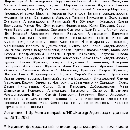
Щаров Сергей Алексадрович, Цирульников Борис Альбертович, Халидова
Марина Владимировна, Людевиг Марина Зариевна, Федотова Галина
Анатольевна, Паутов Юрий Анатольевич, Верховский Александр Маркович,
Пислакова-Паркер Марина Петровна, Кочеткова Татьяна Владимировна,
Чуркина Наталья Валерьевна, Акимова Татьяна Николаевна, Золотарева
Екатерина Александровна, Рачинский Ян Збигневич, Жемкова Елена
Борисовна, Гудков Лев Дмитриевич, Илларионова Юлия Юрьевна, Саранг
Анна Васильевна, Захарова Светлана Сергеевна, Щур Татьяна Михайловна,
Щур Николай Алексеевич, Аверин Владимир Анатольевич, Блинушов
Андрей Юрьевич, Мосин Алексей Геннадьевич, Гефтер Валентин
Михайлович, Симонов Алексей Кириллович, Флиге Ирина Анатольевна,
Мельникова Валентина Дмитриевна, Вититинова Елена Владимировна,
Баженова Светлана Куприяновна, Исаев Сергей Владимирович, Максимов
Сергей Владимирович, Беляев Сергей Иванович, Голубева Елена
Николаевна, Ганнушкина Светлана Алексеевна, Закс Елена Владимировна,
Буртина Елена Юрьевна, Гендель Людмила Залмановна, Кокорина
Екатерина Алексеевна, Шуманов Илья Вячеславович, Арапова Галина
Юрьевна, Свечников Анатолий Мариевич, Прохоров Вадим Юрьевич,
Шахова Елена Владимировна, Подузов Сергей Васильевич, Протасова
Ирина Вячеславовна, Литинский Леонид Борисович, Лукашевский Сергей
Маркович, Бахмин Вячеслав Иванович, Шабад Анатолий Ефимович, Сухих
Дарья Николаевна, Орлов Олег Петрович, Добровольская Анна
Дмитриевна, Королева Александра Евгеньевна, Смирнов Владимир
Александрович, Вицин Сергей Ефимович, Золотухин Борис Андреевич,
Левинсон Лев Семенович, Локшина Татьяна Иосифовна, Орлов Олег
Петрович, Полякова Мара Федоровна, Резник Генри Маркович, Захаров
Герман Константинович
Источник:
http://unro.minjust.ru/NKOForeignAgent.aspx
данные
на
23.12.2021
* Единый федеральный список организаций, в том числе