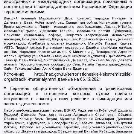
иностранных и международных организаций, признанных в
соответствии с законодательством Российской Федерации
террористическими:
Высший военный Маджлисуль Шура, Конгресс народов Ичкерии и
Дагестана, База, Асбат аль-Ансар, Священная война, Исламская группа,
Братья-мусульмане, Партия исламского освобождения, Лашкар-И-Тайба,
Исламская группа, Движение Талибан, Исламская партия Туркестана,
Общество социальных реформ, Общество возрождения исламского
наследия, Дом двух святых, Джунд аш-Шам, Исламский джихад – Джамаат
моджахедов, Аль-Каида в странах исламского Магриба, Имарат Кавказ,
АБТО, Правый сектор, Исламское государство, Джабха аль-Нусра ли-Ахль
аш-Шам, Народное ополчение имени К. Минина и Д. Пожарского, Аджр от
Аллаха Субхану уа Тагьаля SHAM, АУМ Синрике, Муджахеды джамаата Ат-
Тавхида Валь-Джихад, Чистопольский Джамаат, Рохнамо ба суи давлати
исломи, Террористическое сообщество Сеть, Катиба Таухид валь-Джихад,
Хайят Тахрир аш-Шам, Ахлю Сунна Валь Джамаа
Источник:
http://nac.gov.ru/terroristicheskie-i-ekstremistskie-
organizacii-i-materialy.html
данные на
06.12.2021
* Перечень общественных объединений и религиозных
организаций в отношении которых судом принято
вступившее в законную силу решение о ликвидации или
запрете деятельности:
Национал-большевистская партия, ВЕК РА, Рада земли Кубанской Духовно
Родовой Державы Русь, организация Асгардская Славянская Община,
Община Капища Веды Перуна, Мужская Духовная Семинария Духовное
Учреждение, Нурджулар, К Богодержавию, Таблиги Джамаат, Свидетели
Иеговы, Русское национальное единство, Национал-социалистическое
общество, Джамаат мувахидов, Объединенный Вилайат Кабарды, Балкарии