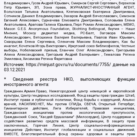
Владимирович, Гусев Андрей Юрьевич, Смирнов Сергей Сергеевич, Верзилов
Петр Юрьевич, ЗП, Зона права, ЖУРНАЛИСТ-ИНОСТРАННЫЙ АГЕНТ,
Вольтская Татьяна Анатольевна, Клепиковская Екатерина Дмитриевна,
Сотников Даниил Владимирович, Захаров Андрей Вячеславович, Симонов
Евгений Алексеевич, Сурначева Елизавета Дмитриевна, Соловьева Елена
Анатольевна, Арапова Галина Юрьевна, Перл Роман Александрович, МЕМО,
Mason G.E.S. Anonymous Foundation, Stichting Bellingcat, Якутия – Наше
Мнение, Москоу диджитал медиа, РС-Балт, Заговора Максим
Александрович, Ветошкина Валерия Валерьевна, Павлов Иван Юрьевич,
Скворцова Елена Сергеевна, Оленичев Максим Владимирович, Как бы
инагент, Кочетков Игорь Викторович, Иркутский союз библиофилов, Честные
выборы, Нобелевский призыв, Еланчик Олег Александрович, Григорьева
Алина Александровна, Григорьев Андрей Валерьевич , Гималова Регина
Эмилевна, Хисамова Регина Фаритовна
Источник:
https://minjust.gov.ru/ru/documents/7755/
данные на
03.12.2021
* Сведения реестра НКО, выполняющих функции
иностранного агента:
Гражданин.Армия.Право, Нижегородский центр немецкой и европейской
культуры, Центр гендерных исследований, Фонд защиты прав граждан Штаб,
Институт права и публичной политики, Фонд борьбы с коррупцией, Альянс
врачей, НАСИЛИЮ.НЕТ, Мы против СПИДа, СВЕЧА, Открытый Петербург,
Гуманитарное действие, Лига Избирателей, Правовая инициатива,
Гражданская инициатива против экологической преступности,
Гражданский Союз, "Хасдей Ерушалаим" (Милосердие), Центр поддержки и
содействия развитию средств массовой информации, В защиту прав
заключенных, Горячая Линия, Центр социально-информационных
инициатив Действие, Институт глобализации и социальных движений,
ВМЕСТЕ, Благотворительный фонд охраны здоровья и защиты прав