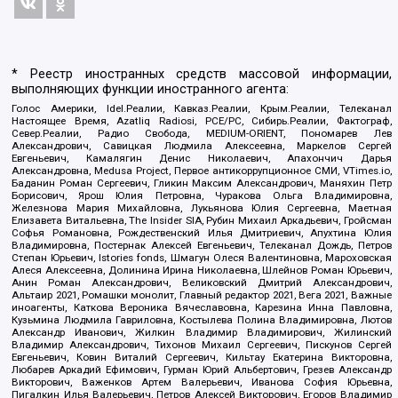
* Реестр иностранных средств массовой информации,
выполняющих функции иностранного агента:
Голос Америки, Idel.Реалии, Кавказ.Реалии, Крым.Реалии, Телеканал
Настоящее Время, Azatliq Radiosi, PCE/PC, Сибирь.Реалии, Фактограф,
Север.Реалии, Радио Свобода, MEDIUM-ORIENT, Пономарев Лев
Александрович, Савицкая Людмила Алексеевна, Маркелов Сергей
Евгеньевич, Камалягин Денис Николаевич, Апахончич Дарья
Александровна, Medusa Project, Первое антикоррупционное СМИ, VTimes.io,
Баданин Роман Сергеевич, Гликин Максим Александрович, Маняхин Петр
Борисович, Ярош Юлия Петровна, Чуракова Ольга Владимировна,
Железнова Мария Михайловна, Лукьянова Юлия Сергеевна, Маетная
Елизавета Витальевна, The Insider SIA, Рубин Михаил Аркадьевич, Гройсман
Софья Романовна, Рождественский Илья Дмитриевич, Апухтина Юлия
Владимировна, Постернак Алексей Евгеньевич, Телеканал Дождь, Петров
Степан Юрьевич, Istories fonds, Шмагун Олеся Валентиновна, Мароховская
Алеся Алексеевна, Долинина Ирина Николаевна, Шлейнов Роман Юрьевич,
Анин Роман Александрович, Великовский Дмитрий Александрович,
Альтаир 2021, Ромашки монолит, Главный редактор 2021, Вега 2021, Важные
иноагенты, Каткова Вероника Вячеславовна, Карезина Инна Павловна,
Кузьмина Людмила Гавриловна, Костылева Полина Владимировна, Лютов
Александр Иванович, Жилкин Владимир Владимирович, Жилинский
Владимир Александрович, Тихонов Михаил Сергеевич, Пискунов Сергей
Евгеньевич, Ковин Виталий Сергеевич, Кильтау Екатерина Викторовна,
Любарев Аркадий Ефимович, Гурман Юрий Альбертович, Грезев Александр
Викторович, Важенков Артем Валерьевич, Иванова София Юрьевна,
Пигалкин Илья Валерьевич, Петров Алексей Викторович, Егоров Владимир