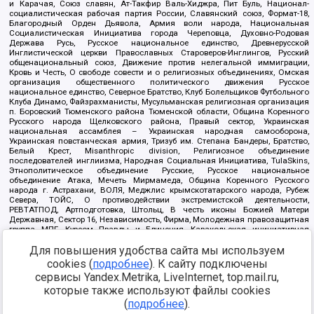
и Карачая, Союз славян, Ат-Такфир Валь-Хиджра, Пит Буль, Национал-
социалистическая рабочая партия России, Славянский союз, Формат-18,
Благородный Орден Дьявола, Армия воли народа, Национальная
Социалистическая Инициатива города Череповца, Духовно-Родовая
Держава Русь, Русское национальное единство, Древнерусской
Инглистической церкви Православных Староверов-Инглингов, Русский
общенациональный союз, Движение против нелегальной иммиграции,
Кровь и Честь, О свободе совести и о религиозных объединениях, Омская
организация общественного политического движения Русское
национальное единство, Северное Братство, Клуб Болельщиков Футбольного
Клуба Динамо, Файзрахманисты, Мусульманская религиозная организация
п. Боровский Тюменского района Тюменской области, Община Коренного
Русского народа Щелковского района, Правый сектор, Украинская
национальная ассамблея – Украинская народная самооборона,
Украинская повстанческая армия, Тризуб им. Степана Бандеры, Братство,
Белый Крест, Misanthropic division, Религиозное объединение
последователей инглиизма, Народная Социальная Инициатива, TulaSkins,
Этнополитическое объединение Русские, Русское национальное
объединение Атака, Мечеть Мирмамеда, Община Коренного Русского
народа г. Астрахани, ВОЛЯ, Меджлис крымскотатарского народа, Рубеж
Севера, ТОЙС, О противодействии экстремистской деятельности,
РЕВТАТПОД, Артподготовка, Штольц, В честь иконы Божией Матери
Державная, Сектор 16, Независимость, Фирма, Молодежная правозащитная
группа МПГ, Курсом Правды и Единения, Каракольская инициативная
группа, Автоград Крю, Союз Славянских Сил Руси, Алля-Аят,
Для повышения удобства сайта мы используем
Благотворительный пансионат Ак Умут, Русская республика Русь,
Арестантское уголовное единство, Башкорт, Нация и свобода, W.H.С., Фалунь
cookies (
подробнее
). К сайту подключены
Дафа, Иртыш Ultras, Русский Патриотический клуб-Новокузнецк/РПК,
сервисы Yandex.Metrika, LiveInternet, top.mail.ru,
Сибирский державный союз, Фонд борьбы с коррупцией, Фонд защиты прав
граждан, Штабы Навального, Совет граждан СССР Прикубанского округа г.
которые также используют файлы cookies
Краснодара
(
подробнее
).
Источник:
https://minjust.gov.ru/ru/documents/7822/
данные на