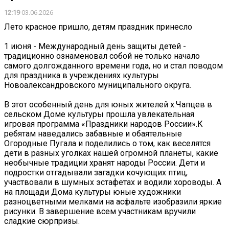
12:19
03.06.2026
Лето красное пришло, детям праздник принесло
1 июня - Международный день защиты детей -
традиционно ознаменовал собой не только начало
самого долгожданного времени года, но и стал поводом
для праздника в учреждениях культуры
Новоалександровского муниципального округа.
‍В этот особенный день для юных жителей х.Чапцев в
сельском Доме культуры прошла увлекательная
игровая программа «Праздники народов России».К
ребятам наведались забавные и обаятельные
Огородные Пугала и поделились о том, как веселятся
дети в разных уголках нашей огромной планеты, какие
необычные традиции хранят народы России. Дети и
подростки отгадывали загадки кочующих птиц,
участвовали в шумных эстафетах и водили хороводы. А
на площади Дома культуры юные художники
разноцветными мелками на асфальте изобразили яркие
рисунки. В завершение всем участникам вручили
сладкие сюрпризы.