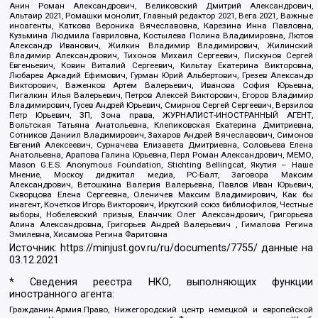
Анин Роман Александрович, Великовский Дмитрий Александрович,
Альтаир 2021, Ромашки монолит, Главный редактор 2021, Вега 2021, Важные
иноагенты, Каткова Вероника Вячеславовна, Карезина Инна Павловна,
Кузьмина Людмила Гавриловна, Костылева Полина Владимировна, Лютов
Александр Иванович, Жилкин Владимир Владимирович, Жилинский
Владимир Александрович, Тихонов Михаил Сергеевич, Пискунов Сергей
Евгеньевич, Ковин Виталий Сергеевич, Кильтау Екатерина Викторовна,
Любарев Аркадий Ефимович, Гурман Юрий Альбертович, Грезев Александр
Викторович, Важенков Артем Валерьевич, Иванова София Юрьевна,
Пигалкин Илья Валерьевич, Петров Алексей Викторович, Егоров Владимир
Владимирович, Гусев Андрей Юрьевич, Смирнов Сергей Сергеевич, Верзилов
Петр Юрьевич, ЗП, Зона права, ЖУРНАЛИСТ-ИНОСТРАННЫЙ АГЕНТ,
Вольтская Татьяна Анатольевна, Клепиковская Екатерина Дмитриевна,
Сотников Даниил Владимирович, Захаров Андрей Вячеславович, Симонов
Евгений Алексеевич, Сурначева Елизавета Дмитриевна, Соловьева Елена
Анатольевна, Арапова Галина Юрьевна, Перл Роман Александрович, МЕМО,
Mason G.E.S. Anonymous Foundation, Stichting Bellingcat, Якутия – Наше
Мнение, Москоу диджитал медиа, РС-Балт, Заговора Максим
Александрович, Ветошкина Валерия Валерьевна, Павлов Иван Юрьевич,
Скворцова Елена Сергеевна, Оленичев Максим Владимирович, Как бы
инагент, Кочетков Игорь Викторович, Иркутский союз библиофилов, Честные
выборы, Нобелевский призыв, Еланчик Олег Александрович, Григорьева
Алина Александровна, Григорьев Андрей Валерьевич , Гималова Регина
Эмилевна, Хисамова Регина Фаритовна
Источник:
https://minjust.gov.ru/ru/documents/7755/
данные на
03.12.2021
* Сведения реестра НКО, выполняющих функции
иностранного агента:
Гражданин.Армия.Право, Нижегородский центр немецкой и европейской