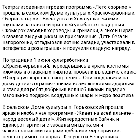
Театрализованная игровая программа «Лето озорное!»
прошла в сельском Доме культуры х.Красночервонный.
Озорные герои - Веселушка и Хохотушка своими
шутками заставляли зрителей улыбаться, задорный
Скоморох заводил хороводы и кричалки, а лихой Пират
оказался выдумщиком на приключения. Дети бегали
наперегонки, отгадывали летние загадки, участвовали в
эстафетах и розыгрышах и получили сладкую награду.
По традиции 1 июня культработники
х.Красночервонный, переодевшись в яркие костюмы
клоунов и отважных пиратов, провели выездную акцию
«Операция: хорошее настроение». Они поздравили на
дому детей с ограниченными возможностями здоровья
и стали для ребят добрыми волшебниками, подарив
маленькие подарки, воздушные шары и море позитива.
В сельском Доме культуры п. Горьковский прошла
яркая и необычная программа «Живет на всей планете -
народ веселый дети!». Жизнерадостные Зайчик и
Единорог, артисты с забавными шутками и
зажигательными танцами добавили мероприятию
неповторимого колорита. Клоунесса Веснушкина