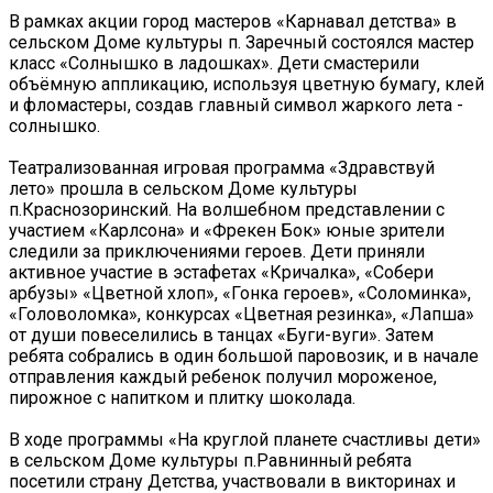
В рамках акции город мастеров «Карнавал детства» в
сельском Доме культуры п. Заречный состоялся мастер
класс «Солнышко в ладошках». Дети смастерили
объёмную аппликацию, используя цветную бумагу, клей
и фломастеры, создав главный символ жаркого лета -
солнышко.
Театрализованная игровая программа «Здравствуй
лето» прошла в сельском Доме культуры
п.Краснозоринский. На волшебном представлении с
участием «Карлсона» и «Фрекен Бок» юные зрители
следили за приключениями героев. Дети приняли
активное участие в эстафетах «Кричалка», «Собери
арбузы» «Цветной хлоп», «Гонка героев», «Соломинка»,
«Головоломка», конкурсах «Цветная резинка», «Лапша»
от души повеселились в танцах «Буги-вуги». Затем
ребята собрались в один большой паровозик, и в начале
отправления каждый ребенок получил мороженое,
пирожное с напитком и плитку шоколада.
В ходе программы «На круглой планете счастливы дети»
в сельском Доме культуры п.Равнинный ребята
посетили страну Детства, участвовали в викторинах и