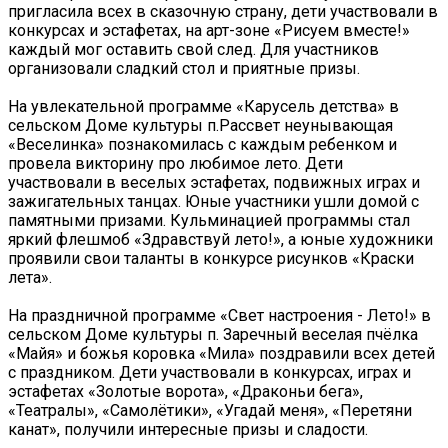
пригласила всех в сказочную страну, дети участвовали в
конкурсах и эстафетах, на арт-зоне «Рисуем вместе!»
каждый мог оставить свой след. Для участников
организовали сладкий стол и приятные призы.
На увлекательной программе «Карусель детства» в
сельском Доме культуры п.Рассвет неунывающая
«Веселинка» познакомилась с каждым ребенком и
провела викторину про любимое лето. Дети
участвовали в веселых эстафетах, подвижных играх и
зажигательных танцах. Юные участники ушли домой с
памятными призами. Кульминацией программы стал
яркий флешмоб «Здравствуй лето!», а юные художники
проявили свои таланты в конкурсе рисунков «Краски
лета».
На праздничной программе «Свет настроения - Лето!» в
сельском Доме культуры п. Заречный веселая пчёлка
«Майя» и божья коровка «Мила» поздравили всех детей
с праздником. Дети участвовали в конкурсах, играх и
эстафетах «Золотые ворота», «Драконьи бега»,
«Театралы», «Самолётики», «Угадай меня», «Перетяни
канат», получили интересные призы и сладости.