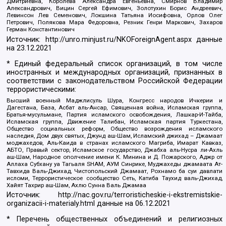
Дмитриевна, Королева Александра Евгеньевна, Смирнов Владимир
Александрович, Вицин Сергей Ефимович, Золотухин Борис Андреевич,
Левинсон Лев Семенович, Локшина Татьяна Иосифовна, Орлов Олег
Петрович, Полякова Мара Федоровна, Резник Генри Маркович, Захаров
Герман Константинович
Источник:
http://unro.minjust.ru/NKOForeignAgent.aspx
данные
на
23.12.2021
* Единый федеральный список организаций, в том числе
иностранных и международных организаций, признанных в
соответствии с законодательством Российской Федерации
террористическими:
Высший военный Маджлисуль Шура, Конгресс народов Ичкерии и
Дагестана, База, Асбат аль-Ансар, Священная война, Исламская группа,
Братья-мусульмане, Партия исламского освобождения, Лашкар-И-Тайба,
Исламская группа, Движение Талибан, Исламская партия Туркестана,
Общество социальных реформ, Общество возрождения исламского
наследия, Дом двух святых, Джунд аш-Шам, Исламский джихад – Джамаат
моджахедов, Аль-Каида в странах исламского Магриба, Имарат Кавказ,
АБТО, Правый сектор, Исламское государство, Джабха аль-Нусра ли-Ахль
аш-Шам, Народное ополчение имени К. Минина и Д. Пожарского, Аджр от
Аллаха Субхану уа Тагьаля SHAM, АУМ Синрике, Муджахеды джамаата Ат-
Тавхида Валь-Джихад, Чистопольский Джамаат, Рохнамо ба суи давлати
исломи, Террористическое сообщество Сеть, Катиба Таухид валь-Джихад,
Хайят Тахрир аш-Шам, Ахлю Сунна Валь Джамаа
Источник:
http://nac.gov.ru/terroristicheskie-i-ekstremistskie-
organizacii-i-materialy.html
данные на
06.12.2021
* Перечень общественных объединений и религиозных