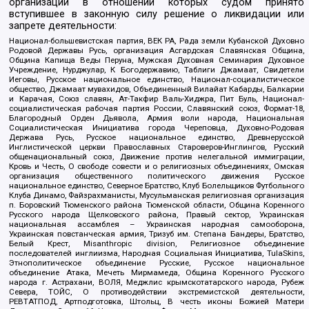
организаций в отношении которых судом принято
вступившее в законную силу решение о ликвидации или
запрете деятельности:
Национал-большевистская партия, ВЕК РА, Рада земли Кубанской Духовно
Родовой Державы Русь, организация Асгардская Славянская Община,
Община Капища Веды Перуна, Мужская Духовная Семинария Духовное
Учреждение, Нурджулар, К Богодержавию, Таблиги Джамаат, Свидетели
Иеговы, Русское национальное единство, Национал-социалистическое
общество, Джамаат мувахидов, Объединенный Вилайат Кабарды, Балкарии
и Карачая, Союз славян, Ат-Такфир Валь-Хиджра, Пит Буль, Национал-
социалистическая рабочая партия России, Славянский союз, Формат-18,
Благородный Орден Дьявола, Армия воли народа, Национальная
Социалистическая Инициатива города Череповца, Духовно-Родовая
Держава Русь, Русское национальное единство, Древнерусской
Инглистической церкви Православных Староверов-Инглингов, Русский
общенациональный союз, Движение против нелегальной иммиграции,
Кровь и Честь, О свободе совести и о религиозных объединениях, Омская
организация общественного политического движения Русское
национальное единство, Северное Братство, Клуб Болельщиков Футбольного
Клуба Динамо, Файзрахманисты, Мусульманская религиозная организация
п. Боровский Тюменского района Тюменской области, Община Коренного
Русского народа Щелковского района, Правый сектор, Украинская
национальная ассамблея – Украинская народная самооборона,
Украинская повстанческая армия, Тризуб им. Степана Бандеры, Братство,
Белый Крест, Misanthropic division, Религиозное объединение
последователей инглиизма, Народная Социальная Инициатива, TulaSkins,
Этнополитическое объединение Русские, Русское национальное
объединение Атака, Мечеть Мирмамеда, Община Коренного Русского
народа г. Астрахани, ВОЛЯ, Меджлис крымскотатарского народа, Рубеж
Севера, ТОЙС, О противодействии экстремистской деятельности,
РЕВТАТПОД, Артподготовка, Штольц, В честь иконы Божией Матери