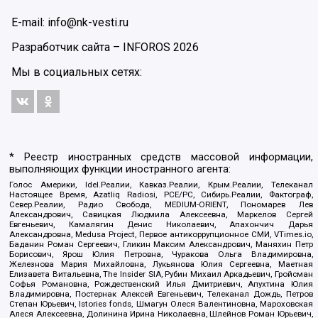
E-mail: info@nk-vesti.ru
Разработчик сайта –
INFOROS
2026
Мы в социальных сетях:
* Реестр иностранных средств массовой информации,
выполняющих функции иностранного агента:
Голос Америки, Idel.Реалии, Кавказ.Реалии, Крым.Реалии, Телеканал
Настоящее Время, Azatliq Radiosi, PCE/PC, Сибирь.Реалии, Фактограф,
Север.Реалии, Радио Свобода, MEDIUM-ORIENT, Пономарев Лев
Александрович, Савицкая Людмила Алексеевна, Маркелов Сергей
Евгеньевич, Камалягин Денис Николаевич, Апахончич Дарья
Александровна, Medusa Project, Первое антикоррупционное СМИ, VTimes.io,
Баданин Роман Сергеевич, Гликин Максим Александрович, Маняхин Петр
Борисович, Ярош Юлия Петровна, Чуракова Ольга Владимировна,
Железнова Мария Михайловна, Лукьянова Юлия Сергеевна, Маетная
Елизавета Витальевна, The Insider SIA, Рубин Михаил Аркадьевич, Гройсман
Софья Романовна, Рождественский Илья Дмитриевич, Апухтина Юлия
Владимировна, Постернак Алексей Евгеньевич, Телеканал Дождь, Петров
Степан Юрьевич, Istories fonds, Шмагун Олеся Валентиновна, Мароховская
Алеся Алексеевна, Долинина Ирина Николаевна, Шлейнов Роман Юрьевич,