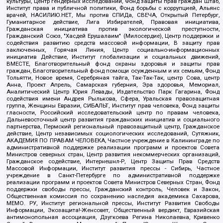
культуры, Центр гендерных исследований, Фонд защиты прав граждан Штаб,
Институт права и публичной политики, Фонд борьбы с коррупцией, Альянс
врачей, НАСИЛИЮ.НЕТ, Мы против СПИДа, СВЕЧА, Открытый Петербург,
Гуманитарное действие, Лига Избирателей, Правовая инициатива,
Гражданская инициатива против экологической преступности,
Гражданский Союз, "Хасдей Ерушалаим" (Милосердие), Центр поддержки и
содействия развитию средств массовой информации, В защиту прав
заключенных, Горячая Линия, Центр социально-информационных
инициатив Действие, Институт глобализации и социальных движений,
ВМЕСТЕ, Благотворительный фонд охраны здоровья и защиты прав
граждан, Благотворительный фонд помощи осужденным и их семьям, Фонд
Тольятти, Новое время, Серебряная тайга, Так-Так-Так, центр Сова, центр
Анна, Проект Апрель, Самарская губерния, Эра здоровья, Мемориал,
Аналитический Центр Юрия Левады, Издательство Парк Гагарина, Фонд
содействия имени Андрея Рылькова, Сфера, Уральская правозащитная
группа, Женщины Евразии, СИБАЛЬТ, Институт прав человека, Фонд защиты
гласности, Российский исследовательский центр по правам человека,
Дальневосточный центр развития гражданских инициатив и социального
партнерства, Пермский региональный правозащитный центр, Гражданское
действие, Центр независимых социологических исследований, Сутяжник,
АКАДЕМИЯ ПО ПРАВАМ ЧЕЛОВЕКА, Частное учреждение в Калининграде по
административной поддержке реализации программ и проектов Совета
Министров северных стран, Центр развития некоммерческих организаций,
Гражданское содействие, Интернешнл-Р, Центр Защиты Прав Средств
Массовой Информации, Институт развития прессы - Сибирь, Частное
учреждение в Санкт-Петербурге по административной поддержке
реализации программ и проектов Совета Министров Северных Стран, Фонд
поддержки свободы прессы, Гражданский контроль, Человек и Закон,
Общественная комиссия по сохранению наследия академика Сахарова,
МЕМО. РУ, Институт региональной прессы, Институт Развития Свободы
Информации, Экозащита!-Женсовет, Общественный вердикт, Евразийская
антимонопольная ассоциация, Дзугкоева Регина Николаевна, Кривенко