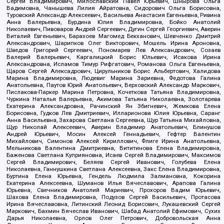
Сергей Владимирович, Милославский Павел Юрьевич, Шнырова Ольга
Вадимовна, Чанышева Лилия Айратовна, Сидорович Ольга Борисовна,
Туровский Александр Алексеевич, Васильева Анастасия Евгеньевна, Ривина
Анна Валерьевна, Бурдина Юлия Владимировна, Бойко Анатолий
Николаевич, Пивоваров Андрей Сергеевич, Дугин Сергей Георгиевич, Аверин
Виталий Евгеньевич, Барахоев Магомед Бекханович, Шевченко Дмитрий
Александрович, Шарипков Олег Викторович, Мошель Ирина Ароновна,
Шведов Григорий Сергеевич, Пономарев Лев Александрович, Созаев
Валерий Валерьевич, Каргалицкий Борис Юльевич, Исакова Ирина
Александровна, Исламов Тимур Рифгатович, Романова Ольга Евгеньевна,
Щаров Сергей Алексадрович, Цирульников Борис Альбертович, Халидова
Марина Владимировна, Людевиг Марина Зариевна, Федотова Галина
Анатольевна, Паутов Юрий Анатольевич, Верховский Александр Маркович,
Пислакова-Паркер Марина Петровна, Кочеткова Татьяна Владимировна,
Чуркина Наталья Валерьевна, Акимова Татьяна Николаевна, Золотарева
Екатерина Александровна, Рачинский Ян Збигневич, Жемкова Елена
Борисовна, Гудков Лев Дмитриевич, Илларионова Юлия Юрьевна, Саранг
Анна Васильевна, Захарова Светлана Сергеевна, Щур Татьяна Михайловна,
Щур Николай Алексеевич, Аверин Владимир Анатольевич, Блинушов
Андрей Юрьевич, Мосин Алексей Геннадьевич, Гефтер Валентин
Михайлович, Симонов Алексей Кириллович, Флиге Ирина Анатольевна,
Мельникова Валентина Дмитриевна, Вититинова Елена Владимировна,
Баженова Светлана Куприяновна, Исаев Сергей Владимирович, Максимов
Сергей Владимирович, Беляев Сергей Иванович, Голубева Елена
Николаевна, Ганнушкина Светлана Алексеевна, Закс Елена Владимировна,
Буртина Елена Юрьевна, Гендель Людмила Залмановна, Кокорина
Екатерина Алексеевна, Шуманов Илья Вячеславович, Арапова Галина
Юрьевна, Свечников Анатолий Мариевич, Прохоров Вадим Юрьевич,
Шахова Елена Владимировна, Подузов Сергей Васильевич, Протасова
Ирина Вячеславовна, Литинский Леонид Борисович, Лукашевский Сергей
Маркович, Бахмин Вячеслав Иванович, Шабад Анатолий Ефимович, Сухих
Дарья Николаевна, Орлов Олег Петрович, Добровольская Анна