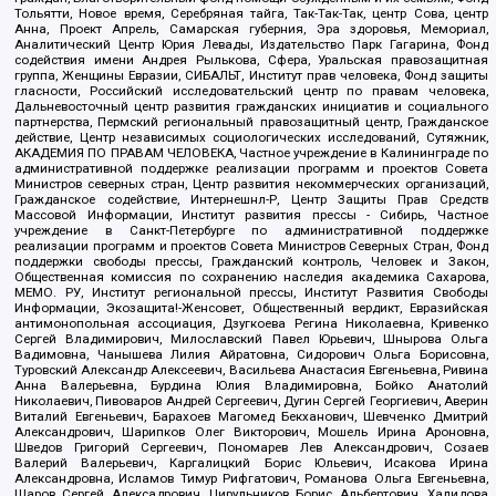
Тольятти, Новое время, Серебряная тайга, Так-Так-Так, центр Сова, центр
Анна, Проект Апрель, Самарская губерния, Эра здоровья, Мемориал,
Аналитический Центр Юрия Левады, Издательство Парк Гагарина, Фонд
содействия имени Андрея Рылькова, Сфера, Уральская правозащитная
группа, Женщины Евразии, СИБАЛЬТ, Институт прав человека, Фонд защиты
гласности, Российский исследовательский центр по правам человека,
Дальневосточный центр развития гражданских инициатив и социального
партнерства, Пермский региональный правозащитный центр, Гражданское
действие, Центр независимых социологических исследований, Сутяжник,
АКАДЕМИЯ ПО ПРАВАМ ЧЕЛОВЕКА, Частное учреждение в Калининграде по
административной поддержке реализации программ и проектов Совета
Министров северных стран, Центр развития некоммерческих организаций,
Гражданское содействие, Интернешнл-Р, Центр Защиты Прав Средств
Массовой Информации, Институт развития прессы - Сибирь, Частное
учреждение в Санкт-Петербурге по административной поддержке
реализации программ и проектов Совета Министров Северных Стран, Фонд
поддержки свободы прессы, Гражданский контроль, Человек и Закон,
Общественная комиссия по сохранению наследия академика Сахарова,
МЕМО. РУ, Институт региональной прессы, Институт Развития Свободы
Информации, Экозащита!-Женсовет, Общественный вердикт, Евразийская
антимонопольная ассоциация, Дзугкоева Регина Николаевна, Кривенко
Сергей Владимирович, Милославский Павел Юрьевич, Шнырова Ольга
Вадимовна, Чанышева Лилия Айратовна, Сидорович Ольга Борисовна,
Туровский Александр Алексеевич, Васильева Анастасия Евгеньевна, Ривина
Анна Валерьевна, Бурдина Юлия Владимировна, Бойко Анатолий
Николаевич, Пивоваров Андрей Сергеевич, Дугин Сергей Георгиевич, Аверин
Виталий Евгеньевич, Барахоев Магомед Бекханович, Шевченко Дмитрий
Александрович, Шарипков Олег Викторович, Мошель Ирина Ароновна,
Шведов Григорий Сергеевич, Пономарев Лев Александрович, Созаев
Валерий Валерьевич, Каргалицкий Борис Юльевич, Исакова Ирина
Александровна, Исламов Тимур Рифгатович, Романова Ольга Евгеньевна,
Щаров Сергей Алексадрович, Цирульников Борис Альбертович, Халидова