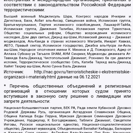
соответствии с законодательством Российской Федерации
террористическими:
Высший военный Маджлисуль Шура, Конгресс народов Ичкерии и
Дагестана, База, Асбат аль-Ансар, Священная война, Исламская группа,
Братья-мусульмане, Партия исламского освобождения, Лашкар-И-Тайба,
Исламская группа, Движение Талибан, Исламская партия Туркестана,
Общество социальных реформ, Общество возрождения исламского
наследия, Дом двух святых, Джунд аш-Шам, Исламский джихад – Джамаат
моджахедов, Аль-Каида в странах исламского Магриба, Имарат Кавказ,
АБТО, Правый сектор, Исламское государство, Джабха аль-Нусра ли-Ахль
аш-Шам, Народное ополчение имени К. Минина и Д. Пожарского, Аджр от
Аллаха Субхану уа Тагьаля SHAM, АУМ Синрике, Муджахеды джамаата Ат-
Тавхида Валь-Джихад, Чистопольский Джамаат, Рохнамо ба суи давлати
исломи, Террористическое сообщество Сеть, Катиба Таухид валь-Джихад,
Хайят Тахрир аш-Шам, Ахлю Сунна Валь Джамаа
Источник:
http://nac.gov.ru/terroristicheskie-i-ekstremistskie-
organizacii-i-materialy.html
данные на
06.12.2021
* Перечень общественных объединений и религиозных
организаций в отношении которых судом принято
вступившее в законную силу решение о ликвидации или
запрете деятельности:
Национал-большевистская партия, ВЕК РА, Рада земли Кубанской Духовно
Родовой Державы Русь, организация Асгардская Славянская Община,
Община Капища Веды Перуна, Мужская Духовная Семинария Духовное
Учреждение, Нурджулар, К Богодержавию, Таблиги Джамаат, Свидетели
Иеговы, Русское национальное единство, Национал-социалистическое
общество, Джамаат мувахидов, Объединенный Вилайат Кабарды, Балкарии
и Карачая, Союз славян, Ат-Такфир Валь-Хиджра, Пит Буль, Национал-