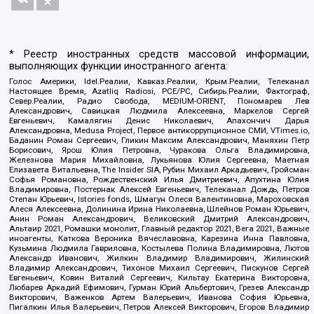
* Реестр иностранных средств массовой информации,
выполняющих функции иностранного агента:
Голос Америки, Idel.Реалии, Кавказ.Реалии, Крым.Реалии, Телеканал
Настоящее Время, Azatliq Radiosi, PCE/PC, Сибирь.Реалии, Фактограф,
Север.Реалии, Радио Свобода, MEDIUM-ORIENT, Пономарев Лев
Александрович, Савицкая Людмила Алексеевна, Маркелов Сергей
Евгеньевич, Камалягин Денис Николаевич, Апахончич Дарья
Александровна, Medusa Project, Первое антикоррупционное СМИ, VTimes.io,
Баданин Роман Сергеевич, Гликин Максим Александрович, Маняхин Петр
Борисович, Ярош Юлия Петровна, Чуракова Ольга Владимировна,
Железнова Мария Михайловна, Лукьянова Юлия Сергеевна, Маетная
Елизавета Витальевна, The Insider SIA, Рубин Михаил Аркадьевич, Гройсман
Софья Романовна, Рождественский Илья Дмитриевич, Апухтина Юлия
Владимировна, Постернак Алексей Евгеньевич, Телеканал Дождь, Петров
Степан Юрьевич, Istories fonds, Шмагун Олеся Валентиновна, Мароховская
Алеся Алексеевна, Долинина Ирина Николаевна, Шлейнов Роман Юрьевич,
Анин Роман Александрович, Великовский Дмитрий Александрович,
Альтаир 2021, Ромашки монолит, Главный редактор 2021, Вега 2021, Важные
иноагенты, Каткова Вероника Вячеславовна, Карезина Инна Павловна,
Кузьмина Людмила Гавриловна, Костылева Полина Владимировна, Лютов
Александр Иванович, Жилкин Владимир Владимирович, Жилинский
Владимир Александрович, Тихонов Михаил Сергеевич, Пискунов Сергей
Евгеньевич, Ковин Виталий Сергеевич, Кильтау Екатерина Викторовна,
Любарев Аркадий Ефимович, Гурман Юрий Альбертович, Грезев Александр
Викторович, Важенков Артем Валерьевич, Иванова София Юрьевна,
Пигалкин Илья Валерьевич, Петров Алексей Викторович, Егоров Владимир