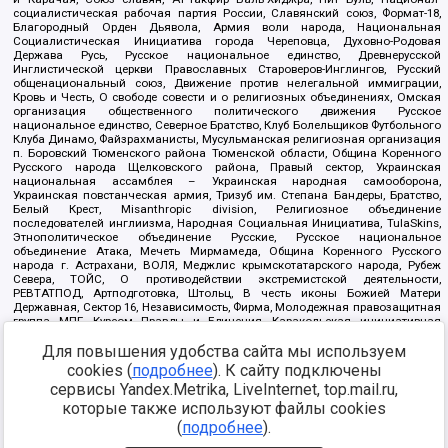
социалистическая рабочая партия России, Славянский союз, Формат-18,
Благородный Орден Дьявола, Армия воли народа, Национальная
Социалистическая Инициатива города Череповца, Духовно-Родовая
Держава Русь, Русское национальное единство, Древнерусской
Инглистической церкви Православных Староверов-Инглингов, Русский
общенациональный союз, Движение против нелегальной иммиграции,
Кровь и Честь, О свободе совести и о религиозных объединениях, Омская
организация общественного политического движения Русское
национальное единство, Северное Братство, Клуб Болельщиков Футбольного
Клуба Динамо, Файзрахманисты, Мусульманская религиозная организация
п. Боровский Тюменского района Тюменской области, Община Коренного
Русского народа Щелковского района, Правый сектор, Украинская
национальная ассамблея – Украинская народная самооборона,
Украинская повстанческая армия, Тризуб им. Степана Бандеры, Братство,
Белый Крест, Misanthropic division, Религиозное объединение
последователей инглиизма, Народная Социальная Инициатива, TulaSkins,
Этнополитическое объединение Русские, Русское национальное
объединение Атака, Мечеть Мирмамеда, Община Коренного Русского
народа г. Астрахани, ВОЛЯ, Меджлис крымскотатарского народа, Рубеж
Севера, ТОЙС, О противодействии экстремистской деятельности,
РЕВТАТПОД, Артподготовка, Штольц, В честь иконы Божией Матери
Державная, Сектор 16, Независимость, Фирма, Молодежная правозащитная
группа МПГ, Курсом Правды и Единения, Каракольская инициативная
группа, Автоград Крю, Союз Славянских Сил Руси, Алля-Аят,
Для повышения удобства сайта мы используем
Благотворительный пансионат Ак Умут, Русская республика Русь,
Арестантское уголовное единство, Башкорт, Нация и свобода, W.H.С., Фалунь
cookies (
подробнее
). К сайту подключены
Дафа, Иртыш Ultras, Русский Патриотический клуб-Новокузнецк/РПК,
сервисы Yandex.Metrika, LiveInternet, top.mail.ru,
Сибирский державный союз, Фонд борьбы с коррупцией, Фонд защиты прав
граждан, Штабы Навального, Совет граждан СССР Прикубанского округа г.
которые также используют файлы cookies
Краснодара
(
подробнее
).
Источник:
https://minjust.gov.ru/ru/documents/7822/
данные на