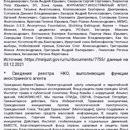
Владимирович, Гусев Андрей Юрьевич, Смирнов Сергей Сергеевич, Верзилов
Петр Юрьевич, ЗП, Зона права, ЖУРНАЛИСТ-ИНОСТРАННЫЙ АГЕНТ,
Вольтская Татьяна Анатольевна, Клепиковская Екатерина Дмитриевна,
Сотников Даниил Владимирович, Захаров Андрей Вячеславович, Симонов
Евгений Алексеевич, Сурначева Елизавета Дмитриевна, Соловьева Елена
Анатольевна, Арапова Галина Юрьевна, Перл Роман Александрович, МЕМО,
Mason G.E.S. Anonymous Foundation, Stichting Bellingcat, Якутия – Наше
Мнение, Москоу диджитал медиа, РС-Балт, Заговора Максим
Александрович, Ветошкина Валерия Валерьевна, Павлов Иван Юрьевич,
Скворцова Елена Сергеевна, Оленичев Максим Владимирович, Как бы
инагент, Кочетков Игорь Викторович, Иркутский союз библиофилов, Честные
выборы, Нобелевский призыв, Еланчик Олег Александрович, Григорьева
Алина Александровна, Григорьев Андрей Валерьевич , Гималова Регина
Эмилевна, Хисамова Регина Фаритовна
Источник:
https://minjust.gov.ru/ru/documents/7755/
данные на
03.12.2021
* Сведения реестра НКО, выполняющих функции
иностранного агента:
Гражданин.Армия.Право, Нижегородский центр немецкой и европейской
культуры, Центр гендерных исследований, Фонд защиты прав граждан Штаб,
Институт права и публичной политики, Фонд борьбы с коррупцией, Альянс
врачей, НАСИЛИЮ.НЕТ, Мы против СПИДа, СВЕЧА, Открытый Петербург,
Гуманитарное действие, Лига Избирателей, Правовая инициатива,
Гражданская инициатива против экологической преступности,
Гражданский Союз, "Хасдей Ерушалаим" (Милосердие), Центр поддержки и
содействия развитию средств массовой информации, В защиту прав
заключенных, Горячая Линия, Центр социально-информационных
инициатив Действие, Институт глобализации и социальных движений,
ВМЕСТЕ, Благотворительный фонд охраны здоровья и защиты прав
граждан, Благотворительный фонд помощи осужденным и их семьям, Фонд