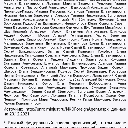
Марина Владимировна, Людевиг Марина Зариевна, Федотова Галина
Анатольевна, Паутов Юрий Анатольевич, Верховский Александр Маркович,
Пислакова-Паркер Марина Петровна, Кочеткова Татьяна Владимировна,
Чуркина Наталья Валерьевна, Акимова Татьяна Николаевна, Золотарева
Екатерина Александровна, Рачинский Ян Збигневич, Жемкова Елена
Борисовна, Гудков Лев Дмитриевич, Илларионова Юлия Юрьевна, Саранг
Анна Васильевна, Захарова Светлана Сергеевна, Щур Татьяна Михайловна,
Щур Николай Алексеевич, Аверин Владимир Анатольевич, Блинушов
Андрей Юрьевич, Мосин Алексей Геннадьевич, Гефтер Валентин
Михайлович, Симонов Алексей Кириллович, Флиге Ирина Анатольевна,
Мельникова Валентина Дмитриевна, Вититинова Елена Владимировна,
Баженова Светлана Куприяновна, Исаев Сергей Владимирович, Максимов
Сергей Владимирович, Беляев Сергей Иванович, Голубева Елена
Николаевна, Ганнушкина Светлана Алексеевна, Закс Елена Владимировна,
Буртина Елена Юрьевна, Гендель Людмила Залмановна, Кокорина
Екатерина Алексеевна, Шуманов Илья Вячеславович, Арапова Галина
Юрьевна, Свечников Анатолий Мариевич, Прохоров Вадим Юрьевич,
Шахова Елена Владимировна, Подузов Сергей Васильевич, Протасова
Ирина Вячеславовна, Литинский Леонид Борисович, Лукашевский Сергей
Маркович, Бахмин Вячеслав Иванович, Шабад Анатолий Ефимович, Сухих
Дарья Николаевна, Орлов Олег Петрович, Добровольская Анна
Дмитриевна, Королева Александра Евгеньевна, Смирнов Владимир
Александрович, Вицин Сергей Ефимович, Золотухин Борис Андреевич,
Левинсон Лев Семенович, Локшина Татьяна Иосифовна, Орлов Олег
Петрович, Полякова Мара Федоровна, Резник Генри Маркович, Захаров
Герман Константинович
Источник:
http://unro.minjust.ru/NKOForeignAgent.aspx
данные
на
23.12.2021
* Единый федеральный список организаций, в том числе
иностранных и международных организаций, признанных в