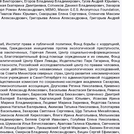
й Викторович, Егоров Владимир Владимирович, Гусев Андрей Юрьевич,
ская Екатерина Дмитриевна, Сотников Даниил Владимирович, Захаров
ерл Роман Александрович, МЕМО, Mason G.E.S. Anonymous Foundation,
, Павлов Иван Юрьевич, Скворцова Елена Сергеевна, Оленичев Максим
 Александрович, Григорьева Алина Александровна, Григорьев Андрей
б, Институт права и публичной политики, Фонд борьбы с коррупцией,
ива, Гражданская инициатива против экологической преступности,
рав заключенных, Горячая Линия, Центр социально-информационных
дан, Благотворительный фонд помощи осужденным и их семьям, Фонд
 Аналитический Центр Юрия Левады, Издательство Парк Гагарина, Фонд
гласности, Российский исследовательский центр по правам человека,
ское действие, Центр независимых социологических исследований,
в Совета Министров северных стран, Центр развития некоммерческих
стное учреждение в Санкт-Петербурге по административной поддержке
Общественная комиссия по сохранению наследия академика Сахарова,
нтимонопольная ассоциация, Дзугкоева Регина Николаевна, Кривенко
кий Александр Алексеевич, Васильева Анастасия Евгеньевна, Ривина
италий Евгеньевич, Барахоев Магомед Бекханович, Шевченко Дмитрий
 Валерий Валерьевич, Каргалицкий Борис Юльевич, Исакова Ирина
ва Марина Владимировна, Людевиг Марина Зариевна, Федотова Галина
уркина Наталья Валерьевна, Акимова Татьяна Николаевна, Золотарева
 Васильевна, Захарова Светлана Сергеевна, Щур Татьяна Михайловна,
 Симонов Алексей Кириллович, Флиге Ирина Анатольевна, Мельникова
адимирович, Беляев Сергей Иванович, Голубева Елена Николаевна,
вна, Шуманов Илья Вячеславович, Арапова Галина Юрьевна, Свечников
ий Леонид Борисович, Лукашевский Сергей Маркович, Бахмин Вячеслав
геньевна, Смирнов Владимир Александрович, Вицин Сергей Ефимович,