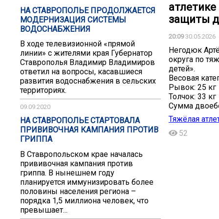
атлетике
НА СТАВРОПОЛЬЕ ПРОДОЛЖАЕТСЯ
защиты д
МОДЕРНИЗАЦИЯ СИСТЕМЫ
ВОДОСНАБЖЕНИЯ
20:09
30.05.2026
В ходе телевизионной «прямой
Негодюк Артё
линии» с жителями края Губернатор
округа по т
Ставрополья Владимир Владимиров
детей».
ответил на вопросы, касавшиеся
Весовая катег
развития водоснабжения в сельских
Рывок: 25 кг
территориях.
Толчок: 33 кг
Сумма двоебо
09.09.2020
Тяжёлая атле
НА СТАВРОПОЛЬЕ СТАРТОВАЛА
ПРИВИВОЧНАЯ КАМПАНИЯ ПРОТИВ
52
ГРИППА
В Ставропольском крае началась
прививочная кампания против
гриппа. В нынешнем году
планируется иммунизировать более
половины населения региона –
порядка 1,5 миллиона человек, что
превышает...