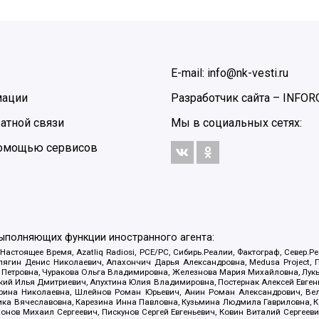
E-mail: info@nk-vesti.ru
мации
Разработчик сайта –
INFOR
атной связи
Мы в социальных сетях:
 помощью сервисов
выполняющих функции иностранного агента:
 Настоящее Время, Azatliq Radiosi, PCE/PC, Сибирь.Реалии, Фактограф, Север
ягин Денис Николаевич, Апахончич Дарья Александровна, Medusa Project, П
етровна, Чуракова Ольга Владимировна, Железнова Мария Михайловна, Лукьян
й Илья Дмитриевич, Апухтина Юлия Владимировна, Постернак Алексей Евгеньев
рина Николаевна, Шлейнов Роман Юрьевич, Анин Роман Александрович, Вел
оника Вячеславовна, Карезина Инна Павловна, Кузьмина Людмила Гавриловна
ов Михаил Сергеевич, Пискунов Сергей Евгеньевич, Ковин Виталий Сергеевич