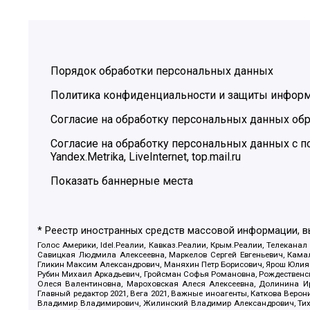
Порядок обработки персональных данных
Политика конфиденциальности и защиты инфор
Согласие на обработку персональных данных обр
Согласие на обработку персональных данных с
Yandex.Metrika, LiveInternet, top.mail.ru
Показать баннерные места
* Реестр иностранных средств массовой информации, 
Голос Америки, Idel.Реалии, Кавказ.Реалии, Крым.Реалии, Телеканал
Савицкая Людмила Алексеевна, Маркелов Сергей Евгеньевич, Камал
Гликин Максим Александрович, Маняхин Петр Борисович, Ярош Юлия П
Рубин Михаил Аркадьевич, Гройсман Софья Романовна, Рождественски
Олеся Валентиновна, Мароховская Алеся Алексеевна, Долинина И
Главный редактор 2021, Вега 2021, Важные иноагенты, Каткова Вер
Владимир Владимирович, Жилинский Владимир Александрович, Тихон