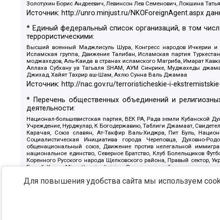
Золотухин Борис Андреевич, Левинсон Лев Семенович, Локшина Тать
Источник:
http://unro.minjust.ru/NKOForeignAgent.aspx
дан
* Единый федеральный список организаций, в том чис
террористическими:
Высший военный Маджлисуль Шура, Конгресс народов Ичкерии и Да
Исламская группа, Движение Талибан, Исламская партия Туркест
моджахедов, Аль-Каида в странах исламского Магриба, Имарат Кавка
Аллаха Субхану уа Тагьаля SHAM, АУМ Синрике, Муджахеды джамаа
Джихад, Хайят Тахрир аш-Шам, Ахлю Сунна Валь Джамаа
Источник:
http://nac.gov.ru/terroristicheskie-i-ekstremistskie
* Перечень общественных объединений и религиозных
деятельности:
Национал-большевистская партия, ВЕК РА, Рада земли Кубанской 
Учреждение, Нурджулар, К Богодержавию, Таблиги Джамаат, Свидете
Карачая, Союз славян, Ат-Такфир Валь-Хиджра, Пит Буль, Нацио
Социалистическая Инициатива города Череповца, Духовно-Родо
общенациональный союз, Движение против нелегальной иммиграц
национальное единство, Северное Братство, Клуб Болельщиков Фу
Коренного Русского народа Щелковского района, Правый сектор, Ук
Белый Крест, Misanthropic division, Религиозное объединение пос
Атака, Мечеть Мирмамеда, Община Коренного Русского народа г
Для повышения удобства сайта мы используем cooki
Артподготовка, Штольц, В честь иконы Божией Матери Державная, С
Крю, Союз Славянских Сил Руси, Алля-Аят, Благотворительный панси
Патриотический клуб-Новокузнецк/РПК, Сибирский державный союз, Ф
Источник:
https://minjust.gov.ru/ru/documents/7822/
данны