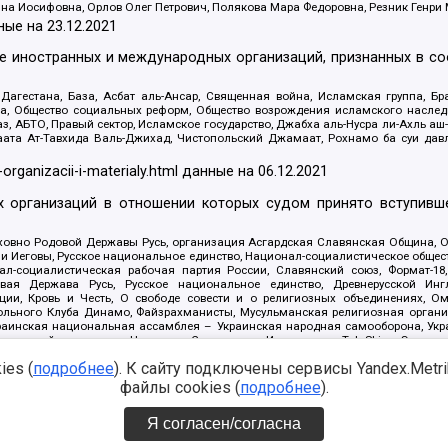
яна Иосифовна, Орлов Олег Петрович, Полякова Мара Федоровна, Резник Генри
ные на
23.12.2021
ле иностранных и международных организаций, признанных в с
гестана, База, Асбат аль-Ансар, Священная война, Исламская группа, Бра
ана, Общество социальных реформ, Общество возрождения исламского насле
з, АБТО, Правый сектор, Исламское государство, Джабха аль-Нусра ли-Ахль а
та Ат-Тавхида Валь-Джихад, Чистопольский Джамаат, Рохнамо ба суи давлат
-organizacii-i-materialy.html
данные на
06.12.2021
 организаций в отношении которых судом принято вступивше
Духовно Родовой Державы Русь, организация Асгардская Славянская Община,
ли Иеговы, Русское национальное единство, Национал-социалистическое обще
нал-социалистическая рабочая партия России, Славянский союз, Формат-
вая Держава Русь, Русское национальное единство, Древнерусской Ингл
ии, Кровь и Честь, О свободе совести и о религиозных объединениях, Ом
тбольного Клуба Динамо, Файзрахманисты, Мусульманская религиозная орган
раинская национальная ассамблея – Украинская народная самооборона, Укра
ледователей инглиизма, Народная Социальная Инициатива, TulaSkins, Этноп
. Астрахани, ВОЛЯ, Меджлис крымскотатарского народа, Рубеж Севера, ТО
es (
подробнее
). К сайту подключены сервисы Yandex.Metrika
ектор 16, Независимость, Фирма, Молодежная правозащитная группа МПГ, Кур
онат Ак Умут, Русская республика Русь, Арестантское уголовное единство, Ба
файлы cookies (
подробнее
).
онд борьбы с коррупцией, Фонд защиты прав граждан, Штабы Навального, Сове
е на
08.12.2021
Я согласен/согласна