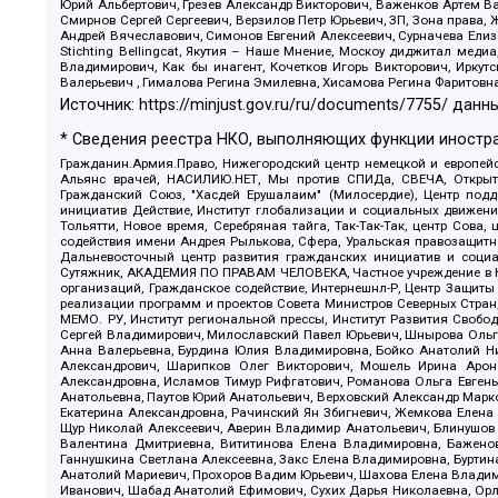
Юрий Альбертович, Грезев Александр Викторович, Важенков Артем В
Смирнов Сергей Сергеевич, Верзилов Петр Юрьевич, ЗП, Зона прав
Андрей Вячеславович, Симонов Евгений Алексеевич, Сурначева Елиз
Stichting Bellingcat, Якутия – Наше Мнение, Москоу диджитал мед
Владимирович, Как бы инагент, Кочетков Игорь Викторович, Иркут
Валерьевич , Гималова Регина Эмилевна, Хисамова Регина Фаритовн
Источник:
https://minjust.gov.ru/ru/documents/7755/
данны
* Сведения реестра НКО, выполняющих функции иностра
Гражданин.Армия.Право, Нижегородский центр немецкой и европейск
Альянс врачей, НАСИЛИЮ.НЕТ, Мы против СПИДа, СВЕЧА, Открытый
Гражданский Союз, "Хасдей Ерушалаим" (Милосердие), Центр под
инициатив Действие, Институт глобализации и социальных движен
Тольятти, Новое время, Серебряная тайга, Так-Так-Так, центр Сова
содействия имени Андрея Рылькова, Сфера, Уральская правозащитна
Дальневосточный центр развития гражданских инициатив и социа
Сутяжник, АКАДЕМИЯ ПО ПРАВАМ ЧЕЛОВЕКА, Частное учреждение в Ка
организаций, Гражданское содействие, Интернешнл-Р, Центр Защиты
реализации программ и проектов Совета Министров Северных Стран
МЕМО. РУ, Институт региональной прессы, Институт Развития Своб
Сергей Владимирович, Милославский Павел Юрьевич, Шнырова Ольга
Анна Валерьевна, Бурдина Юлия Владимировна, Бойко Анатолий Ник
Александрович, Шарипков Олег Викторович, Мошель Ирина Ароно
Александровна, Исламов Тимур Рифгатович, Романова Ольга Евгень
Анатольевна, Паутов Юрий Анатольевич, Верховский Александр Марк
Екатерина Александровна, Рачинский Ян Збигневич, Жемкова Елена 
Щур Николай Алексеевич, Аверин Владимир Анатольевич, Блинушов 
Валентина Дмитриевна, Вититинова Елена Владимировна, Баженов
Ганнушкина Светлана Алексеевна, Закс Елена Владимировна, Буртин
Анатолий Мариевич, Прохоров Вадим Юрьевич, Шахова Елена Владими
Иванович, Шабад Анатолий Ефимович, Сухих Дарья Николаевна, Орл