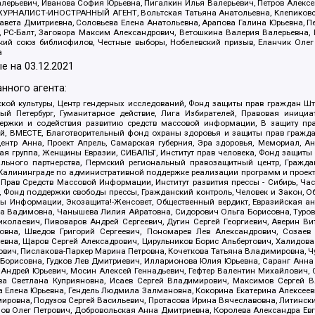
алерьевич, Иванова София Юрьевна, Пигалкин Илья Валерьевич, Петров Алексе
а, ЖУРНАЛИСТ-ИНОСТРАННЫЙ АГЕНТ, Вольтская Татьяна Анатольевна, Клепиков
авета Дмитриевна, Соловьева Елена Анатольевна, Арапова Галина Юрьевна, П
иа, РС-Балт, Заговора Максим Александрович, Ветошкина Валерия Валерьевна
ский союз библиофилов, Честные выборы, Нобелевский призыв, Еланчик Олег
а
е на
03.12.2021
нного агента:
ой культуры, Центр гендерных исследований, Фонд защиты прав граждан Шта
 Петербург, Гуманитарное действие, Лига Избирателей, Правовая инициат
держки и содействия развитию средств массовой информации, В защиту п
ий, ВМЕСТЕ, Благотворительный фонд охраны здоровья и защиты прав граж
, центр Анна, Проект Апрель, Самарская губерния, Эра здоровья, Мемориал,
я группа, Женщины Евразии, СИБАЛЬТ, Институт прав человека, Фонд защиты 
льного партнерства, Пермский региональный правозащитный центр, Граждан
лининграде по административной поддержке реализации программ и проекто
 Прав Средств Массовой Информации, Институт развития прессы - Сибирь, Ча
, Фонд поддержки свободы прессы, Гражданский контроль, Человек и Закон, 
оды Информации, Экозащита!-Женсовет, Общественный вердикт, Евразийская а
 Вадимовна, Чанышева Лилия Айратовна, Сидорович Ольга Борисовна, Туровс
олаевич, Пивоваров Андрей Сергеевич, Дугин Сергей Георгиевич, Аверин В
вна, Шведов Григорий Сергеевич, Пономарев Лев Александрович, Созаев
евна, Щаров Сергей Алексадрович, Цирульников Борис Альбертович, Халидо
ович, Пислакова-Паркер Марина Петровна, Кочеткова Татьяна Владимировна, Ч
Борисовна, Гудков Лев Дмитриевич, Илларионова Юлия Юрьевна, Саранг Анна
Андрей Юрьевич, Мосин Алексей Геннадьевич, Гефтер Валентин Михайлович,
а Светлана Куприяновна, Исаев Сергей Владимирович, Максимов Сергей Вл
а Елена Юрьевна, Гендель Людмила Залмановна, Кокорина Екатерина Алексее
ровна, Подузов Сергей Васильевич, Протасова Ирина Вячеславовна, Литинск
ов Олег Петрович, Добровольская Анна Дмитриевна, Королева Александра Ев