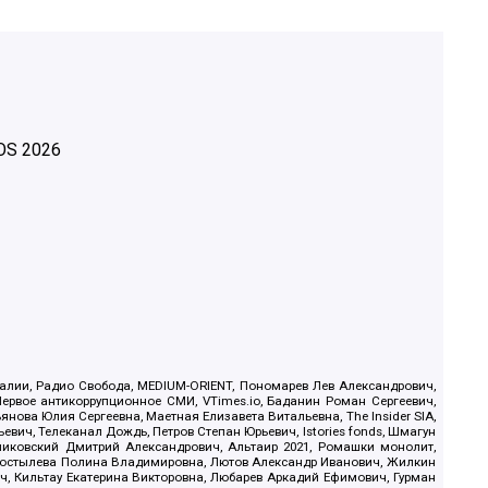
OS
2026
.Реалии, Радио Свобода, MEDIUM-ORIENT, Пономарев Лев Александрович,
ервое антикоррупционное СМИ, VTimes.io, Баданин Роман Сергеевич,
ова Юлия Сергеевна, Маетная Елизавета Витальевна, The Insider SIA,
ич, Телеканал Дождь, Петров Степан Юрьевич, Istories fonds, Шмагун
иковский Дмитрий Александрович, Альтаир 2021, Ромашки монолит,
, Костылева Полина Владимировна, Лютов Александр Иванович, Жилкин
, Кильтау Екатерина Викторовна, Любарев Аркадий Ефимович, Гурман