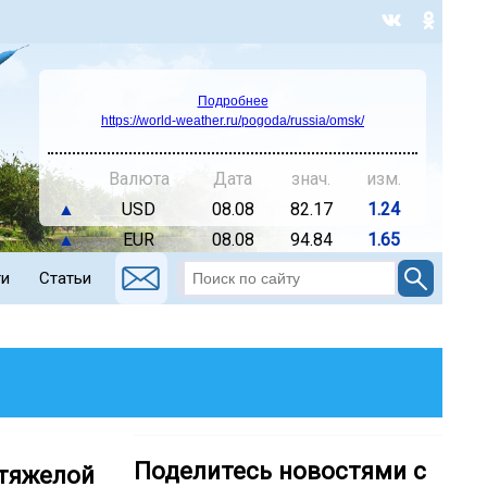
Подробнее
https://world-weather.ru/pogoda/russia/omsk/
Валюта
Дата
знач.
изм.
▲
USD
08.08
82.17
1.24
▲
EUR
08.08
94.84
1.65
ти
Статьи
Поделитесь новостями с
 тяжелой