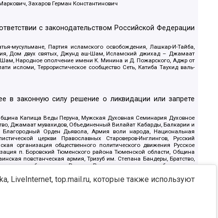
 Маркович, Захаров Герман Константинович
оответствии с законодательством Российской Федерации
тья-мусульмане, Партия исламского освобождения, Лашкар-И-Тайба,
дия, Дом двух святых, Джунд аш-Шам, Исламский джихад – Джамаат
ш-Шам, Народное ополчение имени К. Минина и Д. Пожарского, Аджр от
и исломи, Террористическое сообщество Сеть, Катиба Таухид валь-
е в законную силу решение о ликвидации или запрете
 Община Капища Веды Перуна, Мужская Духовная Семинария Духовное
ство, Джамаат мувахидов, Объединенный Вилайат Кабарды, Балкарии и
18, Благородный Орден Дьявола, Армия воли народа, Национальная
истической церкви Православных Староверов-Инглингов, Русский
ская организация общественного политического движения Русское
изация п. Боровский Тюменского района Тюменской области, Община
инская повстанческая армия, Тризуб им. Степана Бандеры, Братство,
олитическое объединение Русские, Русское национальное объединение
ЙС, О противодействии экстремистской деятельности, РЕВТАТПОД,
, LiveInternet, top.mail.ru, которые также используют
сом Правды и Единения, Каракольская инициативная группа, Автоград
шкорт, Нация и свобода, W.H.С., Фалунь Дафа, Иртыш Ultras, Русский
т граждан СССР Прикубанского округа г. Краснодара