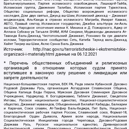
Братья-мусульмане, Партия исламского освобождения, Лашкар-И-Тайба,
Исламская группа, Движение Талибан, Исламская партия Туркестана,
Общество социальных реформ, Общество возрождения исламского
наследия, Дом двух святых, Джунд аш-Шам, Исламский джихад – Джамаат
моджахедов, Аль-Каида в странах исламского Магриба, Имарат Кавказ,
АБТО, Правый сектор, Исламское государство, Джабха аль-Нусра ли-Ахль
аш-Шам, Народное ополчение имени К. Минина и Д. Пожарского, Аджр от
Аллаха Субхану уа Тагьаля SHAM, АУМ Синрике, Муджахеды джамаата Ат-
Тавхида Валь-Джихад, Чистопольский Джамаат, Рохнамо ба суи давлати
исломи, Террористическое сообщество Сеть, Катиба Таухид валь-Джихад,
Хайят Тахрир аш-Шам, Ахлю Сунна Валь Джамаа
Источник:
http://nac.gov.ru/terroristicheskie-i-ekstremistskie-
organizacii-i-materialy.html
данные на
06.12.2021
* Перечень общественных объединений и религиозных
организаций в отношении которых судом принято
вступившее в законную силу решение о ликвидации или
запрете деятельности:
Национал-большевистская партия, ВЕК РА, Рада земли Кубанской Духовно
Родовой Державы Русь, организация Асгардская Славянская Община,
Община Капища Веды Перуна, Мужская Духовная Семинария Духовное
Учреждение, Нурджулар, К Богодержавию, Таблиги Джамаат, Свидетели
Иеговы, Русское национальное единство, Национал-социалистическое
общество, Джамаат мувахидов, Объединенный Вилайат Кабарды, Балкарии
и Карачая, Союз славян, Ат-Такфир Валь-Хиджра, Пит Буль, Национал-
социалистическая рабочая партия России, Славянский союз, Формат-18,
Благородный Орден Дьявола, Армия воли народа, Национальная
Социалистическая Инициатива города Череповца, Духовно-Родовая
Держава Русь, Русское национальное единство, Древнерусской
Инглистической церкви Православных Староверов-Инглингов, Русский