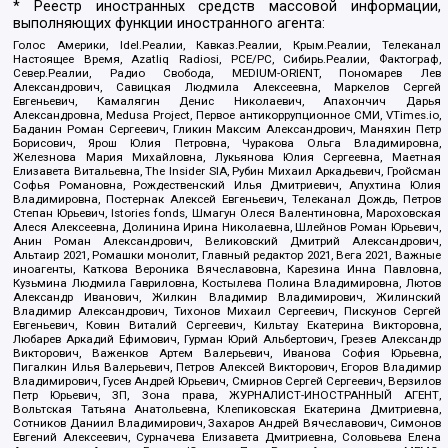
* Реестр иностранных средств массовой информации,
выполняющих функции иностранного агента:
Голос Америки, Idel.Реалии, Кавказ.Реалии, Крым.Реалии, Телеканал
Настоящее Время, Azatliq Radiosi, PCE/PC, Сибирь.Реалии, Фактограф,
Север.Реалии, Радио Свобода, MEDIUM-ORIENT, Пономарев Лев
Александрович, Савицкая Людмила Алексеевна, Маркелов Сергей
Евгеньевич, Камалягин Денис Николаевич, Апахончич Дарья
Александровна, Medusa Project, Первое антикоррупционное СМИ, VTimes.io,
Баданин Роман Сергеевич, Гликин Максим Александрович, Маняхин Петр
Борисович, Ярош Юлия Петровна, Чуракова Ольга Владимировна,
Железнова Мария Михайловна, Лукьянова Юлия Сергеевна, Маетная
Елизавета Витальевна, The Insider SIA, Рубин Михаил Аркадьевич, Гройсман
Софья Романовна, Рождественский Илья Дмитриевич, Апухтина Юлия
Владимировна, Постернак Алексей Евгеньевич, Телеканал Дождь, Петров
Степан Юрьевич, Istories fonds, Шмагун Олеся Валентиновна, Мароховская
Алеся Алексеевна, Долинина Ирина Николаевна, Шлейнов Роман Юрьевич,
Анин Роман Александрович, Великовский Дмитрий Александрович,
Альтаир 2021, Ромашки монолит, Главный редактор 2021, Вега 2021, Важные
иноагенты, Каткова Вероника Вячеславовна, Карезина Инна Павловна,
Кузьмина Людмила Гавриловна, Костылева Полина Владимировна, Лютов
Александр Иванович, Жилкин Владимир Владимирович, Жилинский
Владимир Александрович, Тихонов Михаил Сергеевич, Пискунов Сергей
Евгеньевич, Ковин Виталий Сергеевич, Кильтау Екатерина Викторовна,
Любарев Аркадий Ефимович, Гурман Юрий Альбертович, Грезев Александр
Викторович, Важенков Артем Валерьевич, Иванова София Юрьевна,
Пигалкин Илья Валерьевич, Петров Алексей Викторович, Егоров Владимир
Владимирович, Гусев Андрей Юрьевич, Смирнов Сергей Сергеевич, Верзилов
Петр Юрьевич, ЗП, Зона права, ЖУРНАЛИСТ-ИНОСТРАННЫЙ АГЕНТ,
Вольтская Татьяна Анатольевна, Клепиковская Екатерина Дмитриевна,
Сотников Даниил Владимирович, Захаров Андрей Вячеславович, Симонов
Евгений Алексеевич, Сурначева Елизавета Дмитриевна, Соловьева Елена