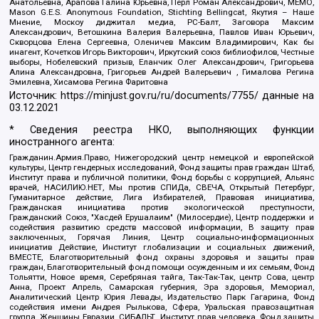
Анатольевна, Арапова Галина Юрьевна, Перл Роман Александрович, МЕМО,
Mason G.E.S. Anonymous Foundation, Stichting Bellingcat, Якутия – Наше
Мнение, Москоу диджитал медиа, РС-Балт, Заговора Максим
Александрович, Ветошкина Валерия Валерьевна, Павлов Иван Юрьевич,
Скворцова Елена Сергеевна, Оленичев Максим Владимирович, Как бы
инагент, Кочетков Игорь Викторович, Иркутский союз библиофилов, Честные
выборы, Нобелевский призыв, Еланчик Олег Александрович, Григорьева
Алина Александровна, Григорьев Андрей Валерьевич , Гималова Регина
Эмилевна, Хисамова Регина Фаритовна
Источник:
https://minjust.gov.ru/ru/documents/7755/
данные на
03.12.2021
* Сведения реестра НКО, выполняющих функции
иностранного агента:
Гражданин.Армия.Право, Нижегородский центр немецкой и европейской
культуры, Центр гендерных исследований, Фонд защиты прав граждан Штаб,
Институт права и публичной политики, Фонд борьбы с коррупцией, Альянс
врачей, НАСИЛИЮ.НЕТ, Мы против СПИДа, СВЕЧА, Открытый Петербург,
Гуманитарное действие, Лига Избирателей, Правовая инициатива,
Гражданская инициатива против экологической преступности,
Гражданский Союз, "Хасдей Ерушалаим" (Милосердие), Центр поддержки и
содействия развитию средств массовой информации, В защиту прав
заключенных, Горячая Линия, Центр социально-информационных
инициатив Действие, Институт глобализации и социальных движений,
ВМЕСТЕ, Благотворительный фонд охраны здоровья и защиты прав
граждан, Благотворительный фонд помощи осужденным и их семьям, Фонд
Тольятти, Новое время, Серебряная тайга, Так-Так-Так, центр Сова, центр
Анна, Проект Апрель, Самарская губерния, Эра здоровья, Мемориал,
Аналитический Центр Юрия Левады, Издательство Парк Гагарина, Фонд
содействия имени Андрея Рылькова, Сфера, Уральская правозащитная
группа, Женщины Евразии, СИБАЛЬТ, Институт прав человека, Фонд защиты