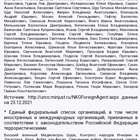
Борисовна, Гудков Лев Дмитриевич, Илларионова Юлия Юрьевна, Саранг
Анна Васильевна, Захарова Светлана Сергеевна, Щур Татьяна Михайловна,
Щур Николай Алексеевич, Аверин Владимир Анатольевич, Блинушов
Андрей Юрьевич, Мосин Алексей Геннадьевич, Гефтер Валентин
Михайлович, Симонов Алексей Кириллович, Флиге Ирина Анатольевна,
Мельникова Валентина Дмитриевна, Вититинова Елена Владимировна,
Баженова Светлана Куприяновна, Исаев Сергей Владимирович, Максимов
Сергей Владимирович, Беляев Сергей Иванович, Голубева Елена
Николаевна, Ганнушкина Светлана Алексеевна, Закс Елена Владимировна,
Буртина Елена Юрьевна, Гендель Людмила Залмановна, Кокорина
Екатерина Алексеевна, Шуманов Илья Вячеславович, Арапова Галина
Юрьевна, Свечников Анатолий Мариевич, Прохоров Вадим Юрьевич,
Шахова Елена Владимировна, Подузов Сергей Васильевич, Протасова
Ирина Вячеславовна, Литинский Леонид Борисович, Лукашевский Сергей
Маркович, Бахмин Вячеслав Иванович, Шабад Анатолий Ефимович, Сухих
Дарья Николаевна, Орлов Олег Петрович, Добровольская Анна
Дмитриевна, Королева Александра Евгеньевна, Смирнов Владимир
Александрович, Вицин Сергей Ефимович, Золотухин Борис Андреевич,
Левинсон Лев Семенович, Локшина Татьяна Иосифовна, Орлов Олег
Петрович, Полякова Мара Федоровна, Резник Генри Маркович, Захаров
Герман Константинович
Источник:
http://unro.minjust.ru/NKOForeignAgent.aspx
данные
на
23.12.2021
* Единый федеральный список организаций, в том числе
иностранных и международных организаций, признанных в
соответствии с законодательством Российской Федерации
террористическими:
Высший военный Маджлисуль Шура, Конгресс народов Ичкерии и
Дагестана, База, Асбат аль-Ансар, Священная война, Исламская группа,