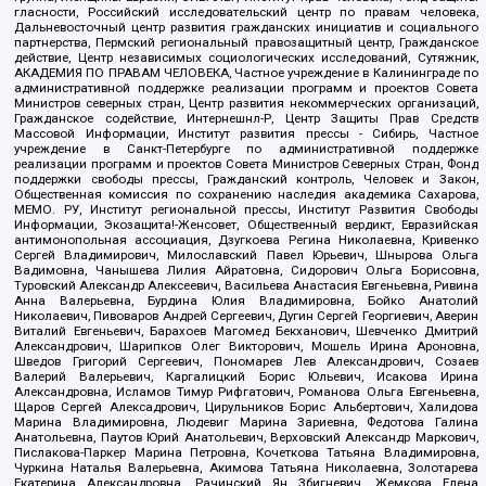
гласности, Российский исследовательский центр по правам человека,
Дальневосточный центр развития гражданских инициатив и социального
партнерства, Пермский региональный правозащитный центр, Гражданское
действие, Центр независимых социологических исследований, Сутяжник,
АКАДЕМИЯ ПО ПРАВАМ ЧЕЛОВЕКА, Частное учреждение в Калининграде по
административной поддержке реализации программ и проектов Совета
Министров северных стран, Центр развития некоммерческих организаций,
Гражданское содействие, Интернешнл-Р, Центр Защиты Прав Средств
Массовой Информации, Институт развития прессы - Сибирь, Частное
учреждение в Санкт-Петербурге по административной поддержке
реализации программ и проектов Совета Министров Северных Стран, Фонд
поддержки свободы прессы, Гражданский контроль, Человек и Закон,
Общественная комиссия по сохранению наследия академика Сахарова,
МЕМО. РУ, Институт региональной прессы, Институт Развития Свободы
Информации, Экозащита!-Женсовет, Общественный вердикт, Евразийская
антимонопольная ассоциация, Дзугкоева Регина Николаевна, Кривенко
Сергей Владимирович, Милославский Павел Юрьевич, Шнырова Ольга
Вадимовна, Чанышева Лилия Айратовна, Сидорович Ольга Борисовна,
Туровский Александр Алексеевич, Васильева Анастасия Евгеньевна, Ривина
Анна Валерьевна, Бурдина Юлия Владимировна, Бойко Анатолий
Николаевич, Пивоваров Андрей Сергеевич, Дугин Сергей Георгиевич, Аверин
Виталий Евгеньевич, Барахоев Магомед Бекханович, Шевченко Дмитрий
Александрович, Шарипков Олег Викторович, Мошель Ирина Ароновна,
Шведов Григорий Сергеевич, Пономарев Лев Александрович, Созаев
Валерий Валерьевич, Каргалицкий Борис Юльевич, Исакова Ирина
Александровна, Исламов Тимур Рифгатович, Романова Ольга Евгеньевна,
Щаров Сергей Алексадрович, Цирульников Борис Альбертович, Халидова
Марина Владимировна, Людевиг Марина Зариевна, Федотова Галина
Анатольевна, Паутов Юрий Анатольевич, Верховский Александр Маркович,
Пислакова-Паркер Марина Петровна, Кочеткова Татьяна Владимировна,
Чуркина Наталья Валерьевна, Акимова Татьяна Николаевна, Золотарева
Екатерина Александровна, Рачинский Ян Збигневич, Жемкова Елена