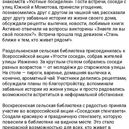
знакомств «Уютные посиделки». Гости встречи, соседи с
улиц Южной и Момотова, принесли угощение,
познакомились друг с другом за чашкой чая, рассказали
друг другу забавные истории из жизни своего дома,
обсуждали рецепты выпечки, новости, любимые книги.
Активно отвечали на вопросы викторины «Знаете ли вы
свой поселок?». Встреча прошла под девизом «Стань
ближе к тем, кто живет рядом!».
Раздольненская сельская библиотека присоединилась к
Всероссийской акции «Угости соседа», собрав жителей
улицы Ивженко. За круглым столом собрались соседи
разных возрастов — от молодёжи до старожилов улицы.
На столе — пироги, варенье, домашняя выпечка и,
конечно, ароматный чай. Участники делились рецептами,
обсуждали планы по благоустройству, вспоминали
забавные истории из жизни улицы и просто радовались
возможности встретиться в неформальной обстановке.
Воскресенская сельская библиотека с радостью приняла
участие во всероссийской акции «Соседская стенгазета».
Создали красивую и праздничную стенгазету, которую
повесили в библиотеке на видном месте. Это стало
прекрасной возможностью для всех, кто живет в