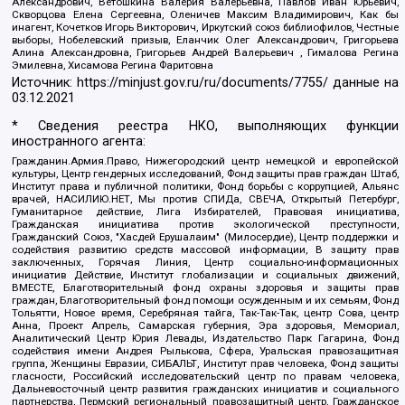
Александрович, Ветошкина Валерия Валерьевна, Павлов Иван Юрьевич,
Скворцова Елена Сергеевна, Оленичев Максим Владимирович, Как бы
инагент, Кочетков Игорь Викторович, Иркутский союз библиофилов, Честные
выборы, Нобелевский призыв, Еланчик Олег Александрович, Григорьева
Алина Александровна, Григорьев Андрей Валерьевич , Гималова Регина
Эмилевна, Хисамова Регина Фаритовна
Источник:
https://minjust.gov.ru/ru/documents/7755/
данные на
03.12.2021
* Сведения реестра НКО, выполняющих функции
иностранного агента:
Гражданин.Армия.Право, Нижегородский центр немецкой и европейской
культуры, Центр гендерных исследований, Фонд защиты прав граждан Штаб,
Институт права и публичной политики, Фонд борьбы с коррупцией, Альянс
врачей, НАСИЛИЮ.НЕТ, Мы против СПИДа, СВЕЧА, Открытый Петербург,
Гуманитарное действие, Лига Избирателей, Правовая инициатива,
Гражданская инициатива против экологической преступности,
Гражданский Союз, "Хасдей Ерушалаим" (Милосердие), Центр поддержки и
содействия развитию средств массовой информации, В защиту прав
заключенных, Горячая Линия, Центр социально-информационных
инициатив Действие, Институт глобализации и социальных движений,
ВМЕСТЕ, Благотворительный фонд охраны здоровья и защиты прав
граждан, Благотворительный фонд помощи осужденным и их семьям, Фонд
Тольятти, Новое время, Серебряная тайга, Так-Так-Так, центр Сова, центр
Анна, Проект Апрель, Самарская губерния, Эра здоровья, Мемориал,
Аналитический Центр Юрия Левады, Издательство Парк Гагарина, Фонд
содействия имени Андрея Рылькова, Сфера, Уральская правозащитная
группа, Женщины Евразии, СИБАЛЬТ, Институт прав человека, Фонд защиты
гласности, Российский исследовательский центр по правам человека,
Дальневосточный центр развития гражданских инициатив и социального
партнерства, Пермский региональный правозащитный центр, Гражданское