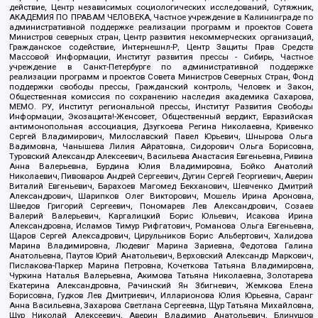
действие, Центр независимых социологических исследований, Сутяжник,
АКАДЕМИЯ ПО ПРАВАМ ЧЕЛОВЕКА, Частное учреждение в Калининграде по
административной поддержке реализации программ и проектов Совета
Министров северных стран, Центр развития некоммерческих организаций,
Гражданское содействие, Интернешнл-Р, Центр Защиты Прав Средств
Массовой Информации, Институт развития прессы - Сибирь, Частное
учреждение в Санкт-Петербурге по административной поддержке
реализации программ и проектов Совета Министров Северных Стран, Фонд
поддержки свободы прессы, Гражданский контроль, Человек и Закон,
Общественная комиссия по сохранению наследия академика Сахарова,
МЕМО. РУ, Институт региональной прессы, Институт Развития Свободы
Информации, Экозащита!-Женсовет, Общественный вердикт, Евразийская
антимонопольная ассоциация, Дзугкоева Регина Николаевна, Кривенко
Сергей Владимирович, Милославский Павел Юрьевич, Шнырова Ольга
Вадимовна, Чанышева Лилия Айратовна, Сидорович Ольга Борисовна,
Туровский Александр Алексеевич, Васильева Анастасия Евгеньевна, Ривина
Анна Валерьевна, Бурдина Юлия Владимировна, Бойко Анатолий
Николаевич, Пивоваров Андрей Сергеевич, Дугин Сергей Георгиевич, Аверин
Виталий Евгеньевич, Барахоев Магомед Бекханович, Шевченко Дмитрий
Александрович, Шарипков Олег Викторович, Мошель Ирина Ароновна,
Шведов Григорий Сергеевич, Пономарев Лев Александрович, Созаев
Валерий Валерьевич, Каргалицкий Борис Юльевич, Исакова Ирина
Александровна, Исламов Тимур Рифгатович, Романова Ольга Евгеньевна,
Щаров Сергей Алексадрович, Цирульников Борис Альбертович, Халидова
Марина Владимировна, Людевиг Марина Зариевна, Федотова Галина
Анатольевна, Паутов Юрий Анатольевич, Верховский Александр Маркович,
Пислакова-Паркер Марина Петровна, Кочеткова Татьяна Владимировна,
Чуркина Наталья Валерьевна, Акимова Татьяна Николаевна, Золотарева
Екатерина Александровна, Рачинский Ян Збигневич, Жемкова Елена
Борисовна, Гудков Лев Дмитриевич, Илларионова Юлия Юрьевна, Саранг
Анна Васильевна, Захарова Светлана Сергеевна, Щур Татьяна Михайловна,
Щур Николай Алексеевич, Аверин Владимир Анатольевич, Блинушов