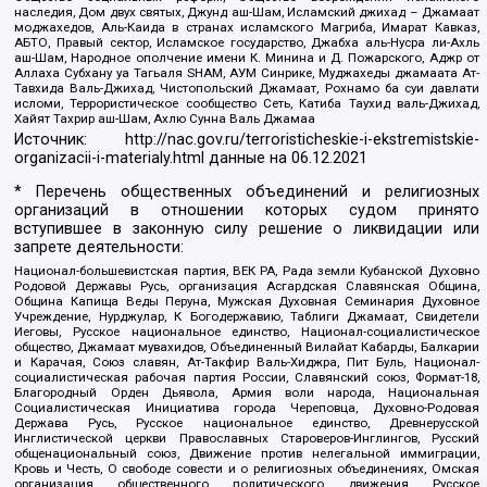
наследия, Дом двух святых, Джунд аш-Шам, Исламский джихад – Джамаат
моджахедов, Аль-Каида в странах исламского Магриба, Имарат Кавказ,
АБТО, Правый сектор, Исламское государство, Джабха аль-Нусра ли-Ахль
аш-Шам, Народное ополчение имени К. Минина и Д. Пожарского, Аджр от
Аллаха Субхану уа Тагьаля SHAM, АУМ Синрике, Муджахеды джамаата Ат-
Тавхида Валь-Джихад, Чистопольский Джамаат, Рохнамо ба суи давлати
исломи, Террористическое сообщество Сеть, Катиба Таухид валь-Джихад,
Хайят Тахрир аш-Шам, Ахлю Сунна Валь Джамаа
Источник:
http://nac.gov.ru/terroristicheskie-i-ekstremistskie-
organizacii-i-materialy.html
данные на
06.12.2021
* Перечень общественных объединений и религиозных
организаций в отношении которых судом принято
вступившее в законную силу решение о ликвидации или
запрете деятельности:
Национал-большевистская партия, ВЕК РА, Рада земли Кубанской Духовно
Родовой Державы Русь, организация Асгардская Славянская Община,
Община Капища Веды Перуна, Мужская Духовная Семинария Духовное
Учреждение, Нурджулар, К Богодержавию, Таблиги Джамаат, Свидетели
Иеговы, Русское национальное единство, Национал-социалистическое
общество, Джамаат мувахидов, Объединенный Вилайат Кабарды, Балкарии
и Карачая, Союз славян, Ат-Такфир Валь-Хиджра, Пит Буль, Национал-
социалистическая рабочая партия России, Славянский союз, Формат-18,
Благородный Орден Дьявола, Армия воли народа, Национальная
Социалистическая Инициатива города Череповца, Духовно-Родовая
Держава Русь, Русское национальное единство, Древнерусской
Инглистической церкви Православных Староверов-Инглингов, Русский
общенациональный союз, Движение против нелегальной иммиграции,
Кровь и Честь, О свободе совести и о религиозных объединениях, Омская
организация общественного политического движения Русское