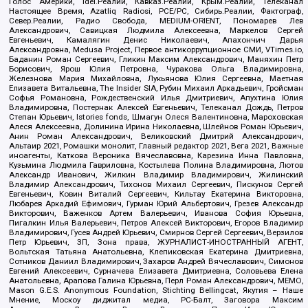
Голос Америки, Idel.Реалии, Кавказ.Реалии, Крым.Реалии, Телеканал
Настоящее Время, Azatliq Radiosi, PCE/PC, Сибирь.Реалии, Фактограф,
Север.Реалии, Радио Свобода, MEDIUM-ORIENT, Пономарев Лев
Александрович, Савицкая Людмила Алексеевна, Маркелов Сергей
Евгеньевич, Камалягин Денис Николаевич, Апахончич Дарья
Александровна, Medusa Project, Первое антикоррупционное СМИ, VTimes.io,
Баданин Роман Сергеевич, Гликин Максим Александрович, Маняхин Петр
Борисович, Ярош Юлия Петровна, Чуракова Ольга Владимировна,
Железнова Мария Михайловна, Лукьянова Юлия Сергеевна, Маетная
Елизавета Витальевна, The Insider SIA, Рубин Михаил Аркадьевич, Гройсман
Софья Романовна, Рождественский Илья Дмитриевич, Апухтина Юлия
Владимировна, Постернак Алексей Евгеньевич, Телеканал Дождь, Петров
Степан Юрьевич, Istories fonds, Шмагун Олеся Валентиновна, Мароховская
Алеся Алексеевна, Долинина Ирина Николаевна, Шлейнов Роман Юрьевич,
Анин Роман Александрович, Великовский Дмитрий Александрович,
Альтаир 2021, Ромашки монолит, Главный редактор 2021, Вега 2021, Важные
иноагенты, Каткова Вероника Вячеславовна, Карезина Инна Павловна,
Кузьмина Людмила Гавриловна, Костылева Полина Владимировна, Лютов
Александр Иванович, Жилкин Владимир Владимирович, Жилинский
Владимир Александрович, Тихонов Михаил Сергеевич, Пискунов Сергей
Евгеньевич, Ковин Виталий Сергеевич, Кильтау Екатерина Викторовна,
Любарев Аркадий Ефимович, Гурман Юрий Альбертович, Грезев Александр
Викторович, Важенков Артем Валерьевич, Иванова София Юрьевна,
Пигалкин Илья Валерьевич, Петров Алексей Викторович, Егоров Владимир
Владимирович, Гусев Андрей Юрьевич, Смирнов Сергей Сергеевич, Верзилов
Петр Юрьевич, ЗП, Зона права, ЖУРНАЛИСТ-ИНОСТРАННЫЙ АГЕНТ,
Вольтская Татьяна Анатольевна, Клепиковская Екатерина Дмитриевна,
Сотников Даниил Владимирович, Захаров Андрей Вячеславович, Симонов
Евгений Алексеевич, Сурначева Елизавета Дмитриевна, Соловьева Елена
Анатольевна, Арапова Галина Юрьевна, Перл Роман Александрович, МЕМО,
Mason G.E.S. Anonymous Foundation, Stichting Bellingcat, Якутия – Наше
Мнение, Москоу диджитал медиа, РС-Балт, Заговора Максим