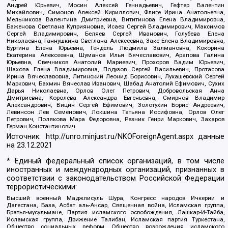
Андрей Юрьевич, Мосин Алексей Геннадьевич, Гефтер Валентин
Михайлович, Симонов Алексей Кириллович, Флиге Ирина Анатольевна,
Мельникова Валентина Дмитриевна, Вититинова Елена Владимировна,
Баженова Светлана Куприяновна, Исаев Сергей Владимирович, Максимов
Сергей Владимирович, Беляев Сергей Иванович, Голубева Елена
Николаевна, Ганнушкина Светлана Алексеевна, Закс Елена Владимировна,
Буртина Елена Юрьевна, Гендель Людмила Залмановна, Кокорина
Екатерина Алексеевна, Шуманов Илья Вячеславович, Арапова Галина
Юрьевна, Свечников Анатолий Мариевич, Прохоров Вадим Юрьевич,
Шахова Елена Владимировна, Подузов Сергей Васильевич, Протасова
Ирина Вячеславовна, Литинский Леонид Борисович, Лукашевский Сергей
Маркович, Бахмин Вячеслав Иванович, Шабад Анатолий Ефимович, Сухих
Дарья Николаевна, Орлов Олег Петрович, Добровольская Анна
Дмитриевна, Королева Александра Евгеньевна, Смирнов Владимир
Александрович, Вицин Сергей Ефимович, Золотухин Борис Андреевич,
Левинсон Лев Семенович, Локшина Татьяна Иосифовна, Орлов Олег
Петрович, Полякова Мара Федоровна, Резник Генри Маркович, Захаров
Герман Константинович
Источник:
http://unro.minjust.ru/NKOForeignAgent.aspx
данные
на
23.12.2021
* Единый федеральный список организаций, в том числе
иностранных и международных организаций, признанных в
соответствии с законодательством Российской Федерации
террористическими:
Высший военный Маджлисуль Шура, Конгресс народов Ичкерии и
Дагестана, База, Асбат аль-Ансар, Священная война, Исламская группа,
Братья-мусульмане, Партия исламского освобождения, Лашкар-И-Тайба,
Исламская группа, Движение Талибан, Исламская партия Туркестана,
Общество социальных реформ, Общество возрождения исламского