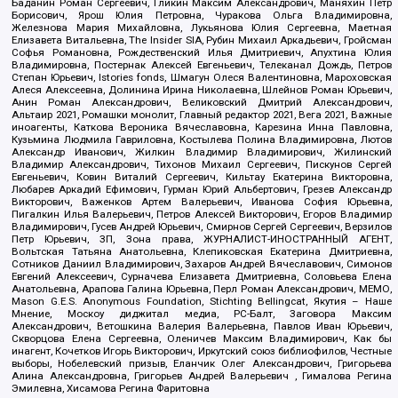
Баданин Роман Сергеевич, Гликин Максим Александрович, Маняхин Петр
Борисович, Ярош Юлия Петровна, Чуракова Ольга Владимировна,
Железнова Мария Михайловна, Лукьянова Юлия Сергеевна, Маетная
Елизавета Витальевна, The Insider SIA, Рубин Михаил Аркадьевич, Гройсман
Софья Романовна, Рождественский Илья Дмитриевич, Апухтина Юлия
Владимировна, Постернак Алексей Евгеньевич, Телеканал Дождь, Петров
Степан Юрьевич, Istories fonds, Шмагун Олеся Валентиновна, Мароховская
Алеся Алексеевна, Долинина Ирина Николаевна, Шлейнов Роман Юрьевич,
Анин Роман Александрович, Великовский Дмитрий Александрович,
Альтаир 2021, Ромашки монолит, Главный редактор 2021, Вега 2021, Важные
иноагенты, Каткова Вероника Вячеславовна, Карезина Инна Павловна,
Кузьмина Людмила Гавриловна, Костылева Полина Владимировна, Лютов
Александр Иванович, Жилкин Владимир Владимирович, Жилинский
Владимир Александрович, Тихонов Михаил Сергеевич, Пискунов Сергей
Евгеньевич, Ковин Виталий Сергеевич, Кильтау Екатерина Викторовна,
Любарев Аркадий Ефимович, Гурман Юрий Альбертович, Грезев Александр
Викторович, Важенков Артем Валерьевич, Иванова София Юрьевна,
Пигалкин Илья Валерьевич, Петров Алексей Викторович, Егоров Владимир
Владимирович, Гусев Андрей Юрьевич, Смирнов Сергей Сергеевич, Верзилов
Петр Юрьевич, ЗП, Зона права, ЖУРНАЛИСТ-ИНОСТРАННЫЙ АГЕНТ,
Вольтская Татьяна Анатольевна, Клепиковская Екатерина Дмитриевна,
Сотников Даниил Владимирович, Захаров Андрей Вячеславович, Симонов
Евгений Алексеевич, Сурначева Елизавета Дмитриевна, Соловьева Елена
Анатольевна, Арапова Галина Юрьевна, Перл Роман Александрович, МЕМО,
Mason G.E.S. Anonymous Foundation, Stichting Bellingcat, Якутия – Наше
Мнение, Москоу диджитал медиа, РС-Балт, Заговора Максим
Александрович, Ветошкина Валерия Валерьевна, Павлов Иван Юрьевич,
Скворцова Елена Сергеевна, Оленичев Максим Владимирович, Как бы
инагент, Кочетков Игорь Викторович, Иркутский союз библиофилов, Честные
выборы, Нобелевский призыв, Еланчик Олег Александрович, Григорьева
Алина Александровна, Григорьев Андрей Валерьевич , Гималова Регина
Эмилевна, Хисамова Регина Фаритовна