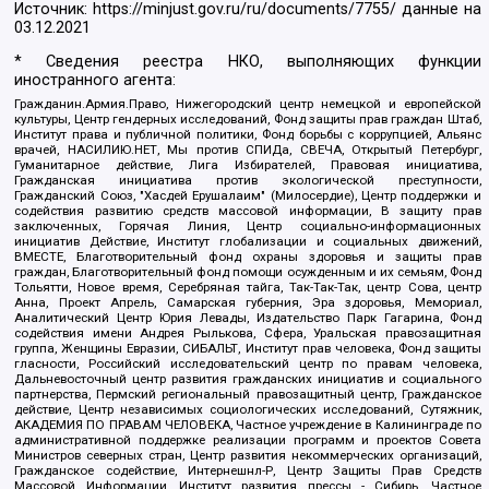
Источник:
https://minjust.gov.ru/ru/documents/7755/
данные на
03.12.2021
* Сведения реестра НКО, выполняющих функции
иностранного агента:
Гражданин.Армия.Право, Нижегородский центр немецкой и европейской
культуры, Центр гендерных исследований, Фонд защиты прав граждан Штаб,
Институт права и публичной политики, Фонд борьбы с коррупцией, Альянс
врачей, НАСИЛИЮ.НЕТ, Мы против СПИДа, СВЕЧА, Открытый Петербург,
Гуманитарное действие, Лига Избирателей, Правовая инициатива,
Гражданская инициатива против экологической преступности,
Гражданский Союз, "Хасдей Ерушалаим" (Милосердие), Центр поддержки и
содействия развитию средств массовой информации, В защиту прав
заключенных, Горячая Линия, Центр социально-информационных
инициатив Действие, Институт глобализации и социальных движений,
ВМЕСТЕ, Благотворительный фонд охраны здоровья и защиты прав
граждан, Благотворительный фонд помощи осужденным и их семьям, Фонд
Тольятти, Новое время, Серебряная тайга, Так-Так-Так, центр Сова, центр
Анна, Проект Апрель, Самарская губерния, Эра здоровья, Мемориал,
Аналитический Центр Юрия Левады, Издательство Парк Гагарина, Фонд
содействия имени Андрея Рылькова, Сфера, Уральская правозащитная
группа, Женщины Евразии, СИБАЛЬТ, Институт прав человека, Фонд защиты
гласности, Российский исследовательский центр по правам человека,
Дальневосточный центр развития гражданских инициатив и социального
партнерства, Пермский региональный правозащитный центр, Гражданское
действие, Центр независимых социологических исследований, Сутяжник,
АКАДЕМИЯ ПО ПРАВАМ ЧЕЛОВЕКА, Частное учреждение в Калининграде по
административной поддержке реализации программ и проектов Совета
Министров северных стран, Центр развития некоммерческих организаций,
Гражданское содействие, Интернешнл-Р, Центр Защиты Прав Средств
Массовой Информации, Институт развития прессы - Сибирь, Частное