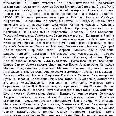
учреждение в Санкт-Петербурге по административной поддержке
реализации программ и проектов Совета Министров Северных Стран, Фонд
поддержки свободы прессы, Гражданский контроль, Человек и Закон,
Общественная комиссия по сохранению наследия академика Сахарова,
МЕМО. РУ, Институт региональной прессы, Институт Развития Свободы
Информации, Экозащита!-Женсовет, Общественный вердикт, Евразийская
антимонопольная ассоциация, Дзугкоева Регина Николаевна, Кривенко
Сергей Владимирович, Милославский Павел Юрьевич, Шнырова Ольга
Вадимовна, Чанышева Лилия Айратовна, Сидорович Ольга Борисовна,
Туровский Александр Алексеевич, Васильева Анастасия Евгеньевна, Ривина
Анна Валерьевна, Бурдина Юлия Владимировна, Бойко Анатолий
Николаевич, Пивоваров Андрей Сергеевич, Дугин Сергей Георгиевич, Аверин
Виталий Евгеньевич, Барахоев Магомед Бекханович, Шевченко Дмитрий
Александрович, Шарипков Олег Викторович, Мошель Ирина Ароновна,
Шведов Григорий Сергеевич, Пономарев Лев Александрович, Созаев
Валерий Валерьевич, Каргалицкий Борис Юльевич, Исакова Ирина
Александровна, Исламов Тимур Рифгатович, Романова Ольга Евгеньевна,
Щаров Сергей Алексадрович, Цирульников Борис Альбертович, Халидова
Марина Владимировна, Людевиг Марина Зариевна, Федотова Галина
Анатольевна, Паутов Юрий Анатольевич, Верховский Александр Маркович,
Пислакова-Паркер Марина Петровна, Кочеткова Татьяна Владимировна,
Чуркина Наталья Валерьевна, Акимова Татьяна Николаевна, Золотарева
Екатерина Александровна, Рачинский Ян Збигневич, Жемкова Елена
Борисовна, Гудков Лев Дмитриевич, Илларионова Юлия Юрьевна, Саранг
Анна Васильевна, Захарова Светлана Сергеевна, Щур Татьяна Михайловна,
Щур Николай Алексеевич, Аверин Владимир Анатольевич, Блинушов
Андрей Юрьевич, Мосин Алексей Геннадьевич, Гефтер Валентин
Михайлович, Симонов Алексей Кириллович, Флиге Ирина Анатольевна,
Мельникова Валентина Дмитриевна, Вититинова Елена Владимировна,
Баженова Светлана Куприяновна, Исаев Сергей Владимирович, Максимов
Сергей Владимирович, Беляев Сергей Иванович, Голубева Елена
Николаевна, Ганнушкина Светлана Алексеевна, Закс Елена Владимировна,