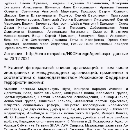
Буртина Елена Юрьевна, Гендель Людмила Залмановна, Кокорина
Екатерина Алексеевна, Шуманов Илья Вячеславович, Арапова Галина
Юрьевна, Свечников Анатолий Мариевич, Прохоров Вадим Юрьевич,
Шахова Елена Владимировна, Подузов Сергей Васильевич, Протасова
Ирина Вячеславовна, Литинский Леонид Борисович, Лукашевский Сергей
Маркович, Бахмин Вячеслав Иванович, Шабад Анатолий Ефимович, Сухих
Дарья Николаевна, Орлов Олег Петрович, Добровольская Анна
Дмитриевна, Королева Александра Евгеньевна, Смирнов Владимир
Александрович, Вицин Сергей Ефимович, Золотухин Борис Андреевич,
Левинсон Лев Семенович, Локшина Татьяна Иосифовна, Орлов Олег
Петрович, Полякова Мара Федоровна, Резник Генри Маркович, Захаров
Герман Константинович
Источник:
http://unro.minjust.ru/NKOForeignAgent.aspx
данные
на
23.12.2021
* Единый федеральный список организаций, в том числе
иностранных и международных организаций, признанных в
соответствии с законодательством Российской Федерации
террористическими:
Высший военный Маджлисуль Шура, Конгресс народов Ичкерии и
Дагестана, База, Асбат аль-Ансар, Священная война, Исламская группа,
Братья-мусульмане, Партия исламского освобождения, Лашкар-И-Тайба,
Исламская группа, Движение Талибан, Исламская партия Туркестана,
Общество социальных реформ, Общество возрождения исламского
наследия, Дом двух святых, Джунд аш-Шам, Исламский джихад – Джамаат
моджахедов, Аль-Каида в странах исламского Магриба, Имарат Кавказ,
АБТО, Правый сектор, Исламское государство, Джабха аль-Нусра ли-Ахль
аш-Шам, Народное ополчение имени К. Минина и Д. Пожарского, Аджр от
Аллаха Субхану уа Тагьаля SHAM, АУМ Синрике, Муджахеды джамаата Ат-
Тавхида Валь-Джихад, Чистопольский Джамаат, Рохнамо ба суи давлати