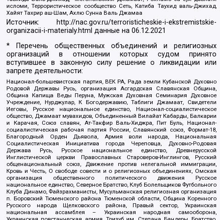
исломи, Террористическое сообщество Сеть, Катиба Таухид валь-Джихад,
Хайят Тахрир аш-Шам, Ахлю Сунна Валь Джамаа
Источник:
http://nac.gov.ru/terroristicheskie-i-ekstremistskie-
organizacii-i-materialy.html
данные на
06.12.2021
* Перечень общественных объединений и религиозных
организаций в отношении которых судом принято
вступившее в законную силу решение о ликвидации или
запрете деятельности:
Национал-большевистская партия, ВЕК РА, Рада земли Кубанской Духовно
Родовой Державы Русь, организация Асгардская Славянская Община,
Община Капища Веды Перуна, Мужская Духовная Семинария Духовное
Учреждение, Нурджулар, К Богодержавию, Таблиги Джамаат, Свидетели
Иеговы, Русское национальное единство, Национал-социалистическое
общество, Джамаат мувахидов, Объединенный Вилайат Кабарды, Балкарии
и Карачая, Союз славян, Ат-Такфир Валь-Хиджра, Пит Буль, Национал-
социалистическая рабочая партия России, Славянский союз, Формат-18,
Благородный Орден Дьявола, Армия воли народа, Национальная
Социалистическая Инициатива города Череповца, Духовно-Родовая
Держава Русь, Русское национальное единство, Древнерусской
Инглистической церкви Православных Староверов-Инглингов, Русский
общенациональный союз, Движение против нелегальной иммиграции,
Кровь и Честь, О свободе совести и о религиозных объединениях, Омская
организация общественного политического движения Русское
национальное единство, Северное Братство, Клуб Болельщиков Футбольного
Клуба Динамо, Файзрахманисты, Мусульманская религиозная организация
п. Боровский Тюменского района Тюменской области, Община Коренного
Русского народа Щелковского района, Правый сектор, Украинская
национальная ассамблея – Украинская народная самооборона,
Украинская повстанческая армия, Тризуб им. Степана Бандеры, Братство,