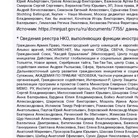
Юрий Альбертович, Грезев Александр Викторович, Важенков Артем В
Смирнов Сергей Сергеевич, Верзилов Петр Юрьевич, ЗП, Зона прав
Андрей Вячеславович, Симонов Евгений Алексеевич, Сурначева Елиз
Stichting Bellingcat, Якутия – Наше Мнение, Москоу диджитал мед
Владимирович, Как бы инагент, Кочетков Игорь Викторович, Иркут
Валерьевич , Гималова Регина Эмилевна, Хисамова Регина Фаритовн
Источник:
https://minjust.gov.ru/ru/documents/7755/
данны
* Сведения реестра НКО, выполняющих функции иностра
Гражданин.Армия.Право, Нижегородский центр немецкой и европейск
Альянс врачей, НАСИЛИЮ.НЕТ, Мы против СПИДа, СВЕЧА, Открытый
Гражданский Союз, "Хасдей Ерушалаим" (Милосердие), Центр под
инициатив Действие, Институт глобализации и социальных движен
Тольятти, Новое время, Серебряная тайга, Так-Так-Так, центр Сова
содействия имени Андрея Рылькова, Сфера, Уральская правозащитна
Дальневосточный центр развития гражданских инициатив и социа
Сутяжник, АКАДЕМИЯ ПО ПРАВАМ ЧЕЛОВЕКА, Частное учреждение в Ка
организаций, Гражданское содействие, Интернешнл-Р, Центр Защиты
реализации программ и проектов Совета Министров Северных Стран
МЕМО. РУ, Институт региональной прессы, Институт Развития Своб
Сергей Владимирович, Милославский Павел Юрьевич, Шнырова Ольга
Анна Валерьевна, Бурдина Юлия Владимировна, Бойко Анатолий Ник
Александрович, Шарипков Олег Викторович, Мошель Ирина Ароно
Александровна, Исламов Тимур Рифгатович, Романова Ольга Евгень
Анатольевна, Паутов Юрий Анатольевич, Верховский Александр Марк
Екатерина Александровна, Рачинский Ян Збигневич, Жемкова Елена 
Щур Николай Алексеевич, Аверин Владимир Анатольевич, Блинушов 
Валентина Дмитриевна, Вититинова Елена Владимировна, Баженов
Ганнушкина Светлана Алексеевна, Закс Елена Владимировна, Буртин
Анатолий Мариевич, Прохоров Вадим Юрьевич, Шахова Елена Владими
Иванович, Шабад Анатолий Ефимович, Сухих Дарья Николаевна, Орл