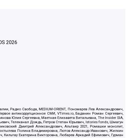
OS
2026
.Реалии, Радио Свобода, MEDIUM-ORIENT, Пономарев Лев Александрович,
ервое антикоррупционное СМИ, VTimes.io, Баданин Роман Сергеевич,
ова Юлия Сергеевна, Маетная Елизавета Витальевна, The Insider SIA,
ич, Телеканал Дождь, Петров Степан Юрьевич, Istories fonds, Шмагун
иковский Дмитрий Александрович, Альтаир 2021, Ромашки монолит,
, Костылева Полина Владимировна, Лютов Александр Иванович, Жилкин
, Кильтау Екатерина Викторовна, Любарев Аркадий Ефимович, Гурман