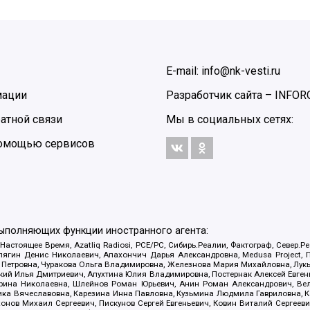
E-mail: info@nk-vesti.ru
мации
Разработчик сайта –
INFOR
атной связи
Мы в социальных сетях:
 помощью сервисов
выполняющих функции иностранного агента:
 Настоящее Время, Azatliq Radiosi, PCE/PC, Сибирь.Реалии, Фактограф, Север
ягин Денис Николаевич, Апахончич Дарья Александровна, Medusa Project, П
етровна, Чуракова Ольга Владимировна, Железнова Мария Михайловна, Лукьян
й Илья Дмитриевич, Апухтина Юлия Владимировна, Постернак Алексей Евгеньев
рина Николаевна, Шлейнов Роман Юрьевич, Анин Роман Александрович, Вел
оника Вячеславовна, Карезина Инна Павловна, Кузьмина Людмила Гавриловна
ов Михаил Сергеевич, Пискунов Сергей Евгеньевич, Ковин Виталий Сергеевич