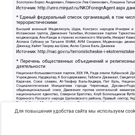
Золотухин Борис Андреевич, Левинсон Лев Семенович, Локшина Тать
Источник:
http://unro.minjust.ru/NKOForeignAgent.aspx
дан
* Единый федеральный список организаций, в том чис
террористическими:
Высший военный Маджлисуль Шура, Конгресс народов Ичкерии и Да
Исламская группа, Движение Талибан, Исламская партия Туркест
моджахедов, Аль-Каида в странах исламского Магриба, Имарат Кавка
Аллаха Субхану уа Тагьаля SHAM, АУМ Синрике, Муджахеды джамаа
Джихад, Хайят Тахрир аш-Шам, Ахлю Сунна Валь Джамаа
Источник:
http://nac.gov.ru/terroristicheskie-i-ekstremistskie
* Перечень общественных объединений и религиозных
деятельности:
Национал-большевистская партия, ВЕК РА, Рада земли Кубанской 
Учреждение, Нурджулар, К Богодержавию, Таблиги Джамаат, Свидете
Карачая, Союз славян, Ат-Такфир Валь-Хиджра, Пит Буль, Нацио
Социалистическая Инициатива города Череповца, Духовно-Родо
общенациональный союз, Движение против нелегальной иммиграц
национальное единство, Северное Братство, Клуб Болельщиков Фу
Коренного Русского народа Щелковского района, Правый сектор, Ук
Белый Крест, Misanthropic division, Религиозное объединение пос
Атака, Мечеть Мирмамеда, Община Коренного Русского народа г
Для повышения удобства сайта мы используем cooki
Артподготовка, Штольц, В честь иконы Божией Матери Державная, С
Крю, Союз Славянских Сил Руси, Алля-Аят, Благотворительный панси
Патриотический клуб-Новокузнецк/РПК, Сибирский державный союз, Ф
Источник:
https://minjust.gov.ru/ru/documents/7822/
данны