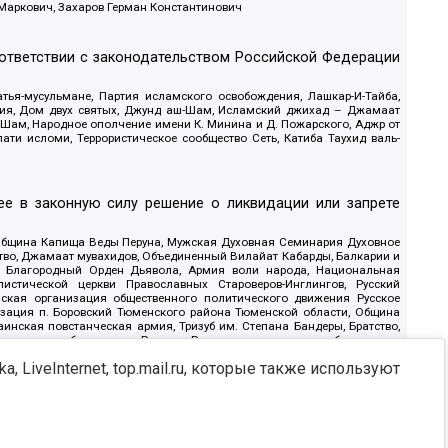
 Маркович, Захаров Герман Константинович
оответствии с законодательством Российской Федерации
тья-мусульмане, Партия исламского освобождения, Лашкар-И-Тайба,
дия, Дом двух святых, Джунд аш-Шам, Исламский джихад – Джамаат
ш-Шам, Народное ополчение имени К. Минина и Д. Пожарского, Аджр от
и исломи, Террористическое сообщество Сеть, Катиба Таухид валь-
е в законную силу решение о ликвидации или запрете
 Община Капища Веды Перуна, Мужская Духовная Семинария Духовное
ство, Джамаат мувахидов, Объединенный Вилайат Кабарды, Балкарии и
18, Благородный Орден Дьявола, Армия воли народа, Национальная
истической церкви Православных Староверов-Инглингов, Русский
ская организация общественного политического движения Русское
изация п. Боровский Тюменского района Тюменской области, Община
инская повстанческая армия, Тризуб им. Степана Бандеры, Братство,
олитическое объединение Русские, Русское национальное объединение
ЙС, О противодействии экстремистской деятельности, РЕВТАТПОД,
, LiveInternet, top.mail.ru, которые также используют
сом Правды и Единения, Каракольская инициативная группа, Автоград
шкорт, Нация и свобода, W.H.С., Фалунь Дафа, Иртыш Ultras, Русский
т граждан СССР Прикубанского округа г. Краснодара