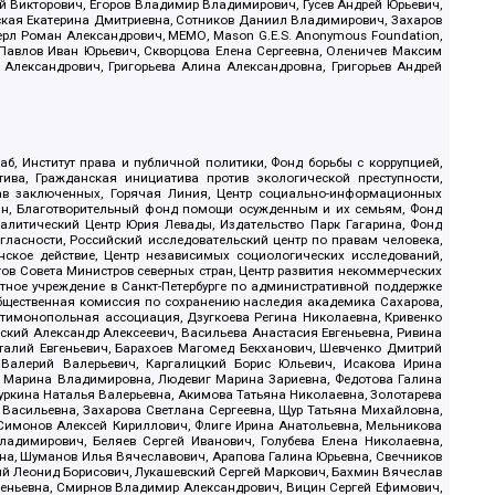
й Викторович, Егоров Владимир Владимирович, Гусев Андрей Юрьевич,
ская Екатерина Дмитриевна, Сотников Даниил Владимирович, Захаров
ерл Роман Александрович, МЕМО, Mason G.E.S. Anonymous Foundation,
, Павлов Иван Юрьевич, Скворцова Елена Сергеевна, Оленичев Максим
 Александрович, Григорьева Алина Александровна, Григорьев Андрей
б, Институт права и публичной политики, Фонд борьбы с коррупцией,
ива, Гражданская инициатива против экологической преступности,
рав заключенных, Горячая Линия, Центр социально-информационных
дан, Благотворительный фонд помощи осужденным и их семьям, Фонд
 Аналитический Центр Юрия Левады, Издательство Парк Гагарина, Фонд
гласности, Российский исследовательский центр по правам человека,
ское действие, Центр независимых социологических исследований,
в Совета Министров северных стран, Центр развития некоммерческих
стное учреждение в Санкт-Петербурге по административной поддержке
Общественная комиссия по сохранению наследия академика Сахарова,
нтимонопольная ассоциация, Дзугкоева Регина Николаевна, Кривенко
кий Александр Алексеевич, Васильева Анастасия Евгеньевна, Ривина
италий Евгеньевич, Барахоев Магомед Бекханович, Шевченко Дмитрий
 Валерий Валерьевич, Каргалицкий Борис Юльевич, Исакова Ирина
ва Марина Владимировна, Людевиг Марина Зариевна, Федотова Галина
уркина Наталья Валерьевна, Акимова Татьяна Николаевна, Золотарева
 Васильевна, Захарова Светлана Сергеевна, Щур Татьяна Михайловна,
 Симонов Алексей Кириллович, Флиге Ирина Анатольевна, Мельникова
адимирович, Беляев Сергей Иванович, Голубева Елена Николаевна,
вна, Шуманов Илья Вячеславович, Арапова Галина Юрьевна, Свечников
ий Леонид Борисович, Лукашевский Сергей Маркович, Бахмин Вячеслав
геньевна, Смирнов Владимир Александрович, Вицин Сергей Ефимович,