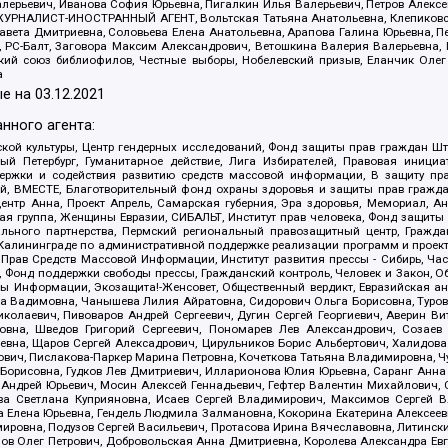
алерьевич, Иванова София Юрьевна, Пигалкин Илья Валерьевич, Петров Алексе
а, ЖУРНАЛИСТ-ИНОСТРАННЫЙ АГЕНТ, Вольтская Татьяна Анатольевна, Клепиков
авета Дмитриевна, Соловьева Елена Анатольевна, Арапова Галина Юрьевна, П
иа, РС-Балт, Заговора Максим Александрович, Ветошкина Валерия Валерьевна
ский союз библиофилов, Честные выборы, Нобелевский призыв, Еланчик Олег
а
е на
03.12.2021
нного агента:
ой культуры, Центр гендерных исследований, Фонд защиты прав граждан Шта
 Петербург, Гуманитарное действие, Лига Избирателей, Правовая инициат
держки и содействия развитию средств массовой информации, В защиту п
ий, ВМЕСТЕ, Благотворительный фонд охраны здоровья и защиты прав граж
, центр Анна, Проект Апрель, Самарская губерния, Эра здоровья, Мемориал,
я группа, Женщины Евразии, СИБАЛЬТ, Институт прав человека, Фонд защиты 
льного партнерства, Пермский региональный правозащитный центр, Граждан
лининграде по административной поддержке реализации программ и проекто
 Прав Средств Массовой Информации, Институт развития прессы - Сибирь, Ча
, Фонд поддержки свободы прессы, Гражданский контроль, Человек и Закон, 
оды Информации, Экозащита!-Женсовет, Общественный вердикт, Евразийская а
 Вадимовна, Чанышева Лилия Айратовна, Сидорович Ольга Борисовна, Туровс
олаевич, Пивоваров Андрей Сергеевич, Дугин Сергей Георгиевич, Аверин В
вна, Шведов Григорий Сергеевич, Пономарев Лев Александрович, Созаев
евна, Щаров Сергей Алексадрович, Цирульников Борис Альбертович, Халидо
ович, Пислакова-Паркер Марина Петровна, Кочеткова Татьяна Владимировна, Ч
Борисовна, Гудков Лев Дмитриевич, Илларионова Юлия Юрьевна, Саранг Анна
Андрей Юрьевич, Мосин Алексей Геннадьевич, Гефтер Валентин Михайлович,
а Светлана Куприяновна, Исаев Сергей Владимирович, Максимов Сергей Вл
а Елена Юрьевна, Гендель Людмила Залмановна, Кокорина Екатерина Алексее
ровна, Подузов Сергей Васильевич, Протасова Ирина Вячеславовна, Литинск
ов Олег Петрович, Добровольская Анна Дмитриевна, Королева Александра Ев