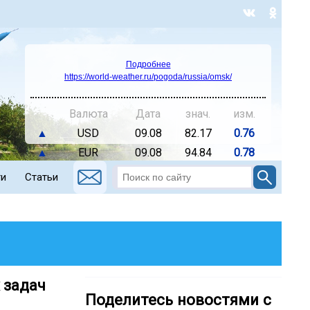
Подробнее
https://world-weather.ru/pogoda/russia/omsk/
Валюта
Дата
знач.
изм.
▲
USD
09.08
82.17
0.76
▲
EUR
09.08
94.84
0.78
ти
Статьи
 задач
Поделитесь новостями с