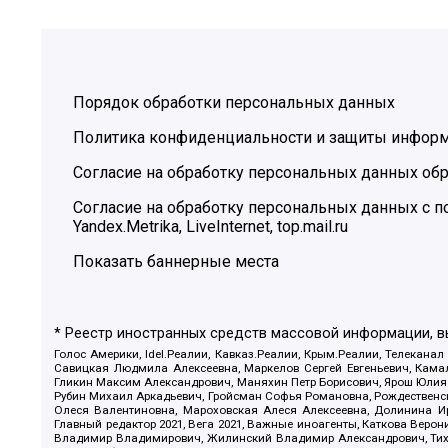
Порядок обработки персональных данных
Политика конфиденциальности и защиты инфор
Согласие на обработку персональных данных обр
Согласие на обработку персональных данных с
Yandex.Metrika, LiveInternet, top.mail.ru
Показать баннерные места
* Реестр иностранных средств массовой информации, 
Голос Америки, Idel.Реалии, Кавказ.Реалии, Крым.Реалии, Телеканал
Савицкая Людмила Алексеевна, Маркелов Сергей Евгеньевич, Камал
Гликин Максим Александрович, Маняхин Петр Борисович, Ярош Юлия П
Рубин Михаил Аркадьевич, Гройсман Софья Романовна, Рождественски
Олеся Валентиновна, Мароховская Алеся Алексеевна, Долинина И
Главный редактор 2021, Вега 2021, Важные иноагенты, Каткова Вер
Владимир Владимирович, Жилинский Владимир Александрович, Тихон