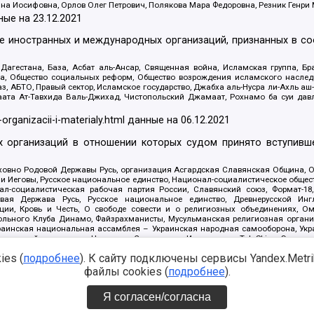
яна Иосифовна, Орлов Олег Петрович, Полякова Мара Федоровна, Резник Генри
ные на
23.12.2021
ле иностранных и международных организаций, признанных в с
гестана, База, Асбат аль-Ансар, Священная война, Исламская группа, Бра
ана, Общество социальных реформ, Общество возрождения исламского насле
з, АБТО, Правый сектор, Исламское государство, Джабха аль-Нусра ли-Ахль а
та Ат-Тавхида Валь-Джихад, Чистопольский Джамаат, Рохнамо ба суи давлат
-organizacii-i-materialy.html
данные на
06.12.2021
 организаций в отношении которых судом принято вступивше
Духовно Родовой Державы Русь, организация Асгардская Славянская Община,
ли Иеговы, Русское национальное единство, Национал-социалистическое обще
нал-социалистическая рабочая партия России, Славянский союз, Формат-
вая Держава Русь, Русское национальное единство, Древнерусской Ингл
ии, Кровь и Честь, О свободе совести и о религиозных объединениях, Ом
тбольного Клуба Динамо, Файзрахманисты, Мусульманская религиозная орган
раинская национальная ассамблея – Украинская народная самооборона, Укра
ледователей инглиизма, Народная Социальная Инициатива, TulaSkins, Этноп
. Астрахани, ВОЛЯ, Меджлис крымскотатарского народа, Рубеж Севера, ТО
es (
подробнее
). К сайту подключены сервисы Yandex.Metrika
ектор 16, Независимость, Фирма, Молодежная правозащитная группа МПГ, Кур
онат Ак Умут, Русская республика Русь, Арестантское уголовное единство, Ба
файлы cookies (
подробнее
).
онд борьбы с коррупцией, Фонд защиты прав граждан, Штабы Навального, Сове
е на
08.12.2021
Я согласен/согласна