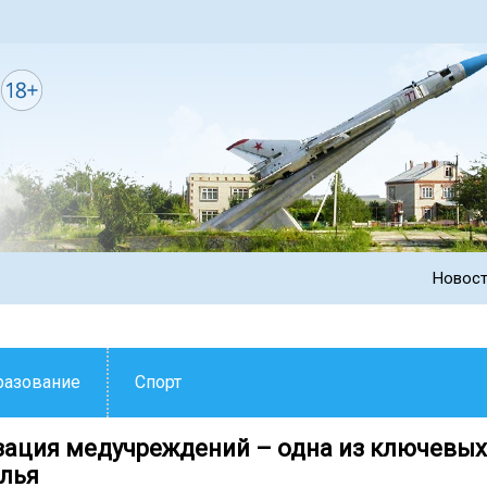
Новос
разование
Спорт
ация медучреждений – одна из ключевых
лья