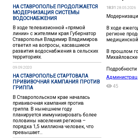
НА СТАВРОПОЛЬЕ ПРОДОЛЖАЕТСЯ
18:31
28.05.2026
МОДЕРНИЗАЦИЯ СИСТЕМЫ
Модернизаци
ВОДОСНАБЖЕНИЯ
В ходе телевизионной «прямой
В ходе ежего
линии» с жителями края Губернатор
регионе прод
Ставрополья Владимир Владимиров
медицинской 
ответил на вопросы, касавшиеся
развития водоснабжения в сельских
В прошлом го
территориях.
Михайловске 
09.09.2020
Подробности 
НА СТАВРОПОЛЬЕ СТАРТОВАЛА
Администрац
ПРИВИВОЧНАЯ КАМПАНИЯ ПРОТИВ
45
ГРИППА
В Ставропольском крае началась
прививочная кампания против
гриппа. В нынешнем году
планируется иммунизировать более
половины населения региона –
порядка 1,5 миллиона человек, что
превышает...