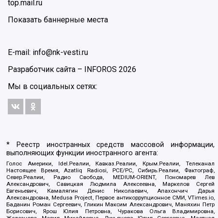
top.mail.ru
Показать баннерные места
E-mail: info@nk-vesti.ru
Разработчик сайта –
INFOROS
2026
Мы в социальных сетях:
* Реестр иностранных средств массовой информации,
выполняющих функции иностранного агента:
Голос Америки, Idel.Реалии, Кавказ.Реалии, Крым.Реалии, Телеканал
Настоящее Время, Azatliq Radiosi, PCE/PC, Сибирь.Реалии, Фактограф,
Север.Реалии, Радио Свобода, MEDIUM-ORIENT, Пономарев Лев
Александрович, Савицкая Людмила Алексеевна, Маркелов Сергей
Евгеньевич, Камалягин Денис Николаевич, Апахончич Дарья
Александровна, Medusa Project, Первое антикоррупционное СМИ, VTimes.io,
Баданин Роман Сергеевич, Гликин Максим Александрович, Маняхин Петр
Борисович, Ярош Юлия Петровна, Чуракова Ольга Владимировна,
Железнова Мария Михайловна, Лукьянова Юлия Сергеевна, Маетная