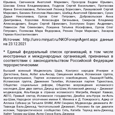
Юрьевна, Свечников Анатолий Мариевич, Прохоров Вадим Юрьевич,
Шахова Елена Владимировна, Подузов Сергей Васильевич, Протасова
Ирина Вячеславовна, Литинский Леонид Борисович, Лукашевский Сергей
Маркович, Бахмин Вячеслав Иванович, Шабад Анатолий Ефимович, Сухих
Дарья Николаевна, Орлов Олег Петрович, Добровольская Анна
Дмитриевна, Королева Александра Евгеньевна, Смирнов Владимир
Александрович, Вицин Сергей Ефимович, Золотухин Борис Андреевич,
Левинсон Лев Семенович, Локшина Татьяна Иосифовна, Орлов Олег
Петрович, Полякова Мара Федоровна, Резник Генри Маркович, Захаров
Герман Константинович
Источник:
http://unro.minjust.ru/NKOForeignAgent.aspx
данные
на
23.12.2021
* Единый федеральный список организаций, в том числе
иностранных и международных организаций, признанных в
соответствии с законодательством Российской Федерации
террористическими:
Высший военный Маджлисуль Шура, Конгресс народов Ичкерии и
Дагестана, База, Асбат аль-Ансар, Священная война, Исламская группа,
Братья-мусульмане, Партия исламского освобождения, Лашкар-И-Тайба,
Исламская группа, Движение Талибан, Исламская партия Туркестана,
Общество социальных реформ, Общество возрождения исламского
наследия, Дом двух святых, Джунд аш-Шам, Исламский джихад – Джамаат
моджахедов, Аль-Каида в странах исламского Магриба, Имарат Кавказ,
АБТО, Правый сектор, Исламское государство, Джабха аль-Нусра ли-Ахль
аш-Шам, Народное ополчение имени К. Минина и Д. Пожарского, Аджр от
Аллаха Субхану уа Тагьаля SHAM, АУМ Синрике, Муджахеды джамаата Ат-
Тавхида Валь-Джихад, Чистопольский Джамаат, Рохнамо ба суи давлати
исломи, Террористическое сообщество Сеть, Катиба Таухид валь-Джихад,
Хайят Тахрир аш-Шам, Ахлю Сунна Валь Джамаа