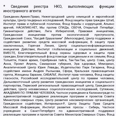
* Сведения реестра НКО, выполняющих функции
иностранного агента:
Гражданин.Армия.Право, Нижегородский центр немецкой и европейской
культуры, Центр гендерных исследований, Фонд защиты прав граждан Штаб,
Институт права и публичной политики, Фонд борьбы с коррупцией, Альянс
врачей, НАСИЛИЮ.НЕТ, Мы против СПИДа, СВЕЧА, Открытый Петербург,
Гуманитарное действие, Лига Избирателей, Правовая инициатива,
Гражданская инициатива против экологической преступности,
Гражданский Союз, "Хасдей Ерушалаим" (Милосердие), Центр поддержки и
содействия развитию средств массовой информации, В защиту прав
заключенных, Горячая Линия, Центр социально-информационных
инициатив Действие, Институт глобализации и социальных движений,
ВМЕСТЕ, Благотворительный фонд охраны здоровья и защиты прав
граждан, Благотворительный фонд помощи осужденным и их семьям, Фонд
Тольятти, Новое время, Серебряная тайга, Так-Так-Так, центр Сова, центр
Анна, Проект Апрель, Самарская губерния, Эра здоровья, Мемориал,
Аналитический Центр Юрия Левады, Издательство Парк Гагарина, Фонд
содействия имени Андрея Рылькова, Сфера, Уральская правозащитная
группа, Женщины Евразии, СИБАЛЬТ, Институт прав человека, Фонд защиты
гласности, Российский исследовательский центр по правам человека,
Дальневосточный центр развития гражданских инициатив и социального
партнерства, Пермский региональный правозащитный центр, Гражданское
действие, Центр независимых социологических исследований, Сутяжник,
АКАДЕМИЯ ПО ПРАВАМ ЧЕЛОВЕКА, Частное учреждение в Калининграде по
административной поддержке реализации программ и проектов Совета
Министров северных стран, Центр развития некоммерческих организаций,
Гражданское содействие, Интернешнл-Р, Центр Защиты Прав Средств
Массовой Информации, Институт развития прессы - Сибирь, Частное
учреждение в Санкт-Петербурге по административной поддержке
реализации программ и проектов Совета Министров Северных Стран, Фонд