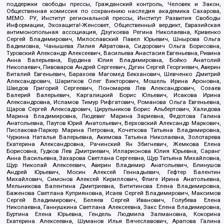
поддержки свободы прессы, Гражданский контроль, Человек и Закон,
Общественная комиссия по сохранению наследия академика Сахарова,
МЕМО. РУ, Институт региональной прессы, Институт Развития Свободы
Информации, Экозащита!-Женсовет, Общественный вердикт, Евразийская
антимонопольная ассоциация, Дзугкоева Регина Николаевна, Кривенко
Сергей Владимирович, Милославский Павел Юрьевич, Шнырова Ольга
Вадимовна, Чанышева Лилия Айратовна, Сидорович Ольга Борисовна,
Туровский Александр Алексеевич, Васильева Анастасия Евгеньевна, Ривина
Анна Валерьевна, Бурдина Юлия Владимировна, Бойко Анатолий
Николаевич, Пивоваров Андрей Сергеевич, Дугин Сергей Георгиевич, Аверин
Виталий Евгеньевич, Барахоев Магомед Бекханович, Шевченко Дмитрий
Александрович, Шарипков Олег Викторович, Мошель Ирина Ароновна,
Шведов Григорий Сергеевич, Пономарев Лев Александрович, Созаев
Валерий Валерьевич, Каргалицкий Борис Юльевич, Исакова Ирина
Александровна, Исламов Тимур Рифгатович, Романова Ольга Евгеньевна,
Щаров Сергей Алексадрович, Цирульников Борис Альбертович, Халидова
Марина Владимировна, Людевиг Марина Зариевна, Федотова Галина
Анатольевна, Паутов Юрий Анатольевич, Верховский Александр Маркович,
Пислакова-Паркер Марина Петровна, Кочеткова Татьяна Владимировна,
Чуркина Наталья Валерьевна, Акимова Татьяна Николаевна, Золотарева
Екатерина Александровна, Рачинский Ян Збигневич, Жемкова Елена
Борисовна, Гудков Лев Дмитриевич, Илларионова Юлия Юрьевна, Саранг
Анна Васильевна, Захарова Светлана Сергеевна, Щур Татьяна Михайловна,
Щур Николай Алексеевич, Аверин Владимир Анатольевич, Блинушов
Андрей Юрьевич, Мосин Алексей Геннадьевич, Гефтер Валентин
Михайлович, Симонов Алексей Кириллович, Флиге Ирина Анатольевна,
Мельникова Валентина Дмитриевна, Вититинова Елена Владимировна,
Баженова Светлана Куприяновна, Исаев Сергей Владимирович, Максимов
Сергей Владимирович, Беляев Сергей Иванович, Голубева Елена
Николаевна, Ганнушкина Светлана Алексеевна, Закс Елена Владимировна,
Буртина Елена Юрьевна, Гендель Людмила Залмановна, Кокорина
Екатерина Алексеевна, Шуманов Илья Вячеславович, Арапова Галина