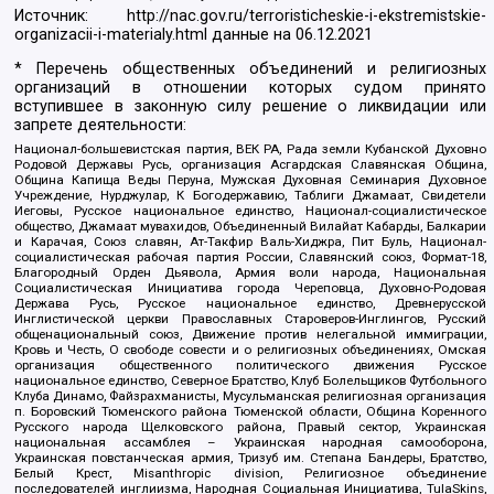
Источник:
http://nac.gov.ru/terroristicheskie-i-ekstremistskie-
organizacii-i-materialy.html
данные на
06.12.2021
* Перечень общественных объединений и религиозных
организаций в отношении которых судом принято
вступившее в законную силу решение о ликвидации или
запрете деятельности:
Национал-большевистская партия, ВЕК РА, Рада земли Кубанской Духовно
Родовой Державы Русь, организация Асгардская Славянская Община,
Община Капища Веды Перуна, Мужская Духовная Семинария Духовное
Учреждение, Нурджулар, К Богодержавию, Таблиги Джамаат, Свидетели
Иеговы, Русское национальное единство, Национал-социалистическое
общество, Джамаат мувахидов, Объединенный Вилайат Кабарды, Балкарии
и Карачая, Союз славян, Ат-Такфир Валь-Хиджра, Пит Буль, Национал-
социалистическая рабочая партия России, Славянский союз, Формат-18,
Благородный Орден Дьявола, Армия воли народа, Национальная
Социалистическая Инициатива города Череповца, Духовно-Родовая
Держава Русь, Русское национальное единство, Древнерусской
Инглистической церкви Православных Староверов-Инглингов, Русский
общенациональный союз, Движение против нелегальной иммиграции,
Кровь и Честь, О свободе совести и о религиозных объединениях, Омская
организация общественного политического движения Русское
национальное единство, Северное Братство, Клуб Болельщиков Футбольного
Клуба Динамо, Файзрахманисты, Мусульманская религиозная организация
п. Боровский Тюменского района Тюменской области, Община Коренного
Русского народа Щелковского района, Правый сектор, Украинская
национальная ассамблея – Украинская народная самооборона,
Украинская повстанческая армия, Тризуб им. Степана Бандеры, Братство,
Белый Крест, Misanthropic division, Религиозное объединение
последователей инглиизма, Народная Социальная Инициатива, TulaSkins,