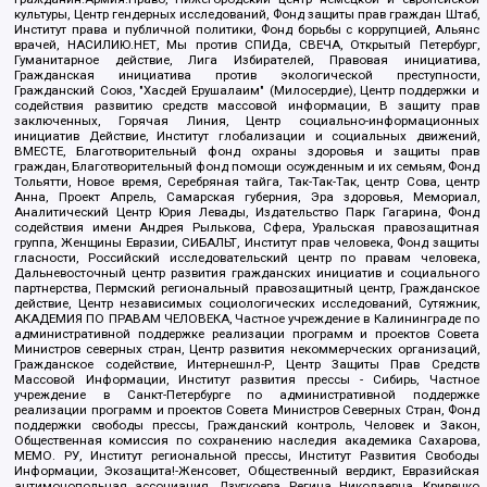
культуры, Центр гендерных исследований, Фонд защиты прав граждан Штаб,
Институт права и публичной политики, Фонд борьбы с коррупцией, Альянс
врачей, НАСИЛИЮ.НЕТ, Мы против СПИДа, СВЕЧА, Открытый Петербург,
Гуманитарное действие, Лига Избирателей, Правовая инициатива,
Гражданская инициатива против экологической преступности,
Гражданский Союз, "Хасдей Ерушалаим" (Милосердие), Центр поддержки и
содействия развитию средств массовой информации, В защиту прав
заключенных, Горячая Линия, Центр социально-информационных
инициатив Действие, Институт глобализации и социальных движений,
ВМЕСТЕ, Благотворительный фонд охраны здоровья и защиты прав
граждан, Благотворительный фонд помощи осужденным и их семьям, Фонд
Тольятти, Новое время, Серебряная тайга, Так-Так-Так, центр Сова, центр
Анна, Проект Апрель, Самарская губерния, Эра здоровья, Мемориал,
Аналитический Центр Юрия Левады, Издательство Парк Гагарина, Фонд
содействия имени Андрея Рылькова, Сфера, Уральская правозащитная
группа, Женщины Евразии, СИБАЛЬТ, Институт прав человека, Фонд защиты
гласности, Российский исследовательский центр по правам человека,
Дальневосточный центр развития гражданских инициатив и социального
партнерства, Пермский региональный правозащитный центр, Гражданское
действие, Центр независимых социологических исследований, Сутяжник,
АКАДЕМИЯ ПО ПРАВАМ ЧЕЛОВЕКА, Частное учреждение в Калининграде по
административной поддержке реализации программ и проектов Совета
Министров северных стран, Центр развития некоммерческих организаций,
Гражданское содействие, Интернешнл-Р, Центр Защиты Прав Средств
Массовой Информации, Институт развития прессы - Сибирь, Частное
учреждение в Санкт-Петербурге по административной поддержке
реализации программ и проектов Совета Министров Северных Стран, Фонд
поддержки свободы прессы, Гражданский контроль, Человек и Закон,
Общественная комиссия по сохранению наследия академика Сахарова,
МЕМО. РУ, Институт региональной прессы, Институт Развития Свободы
Информации, Экозащита!-Женсовет, Общественный вердикт, Евразийская
антимонопольная ассоциация, Дзугкоева Регина Николаевна, Кривенко