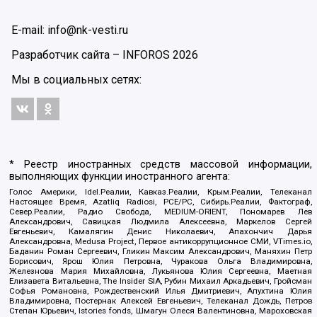
E-mail: info@nk-vesti.ru
Разработчик сайта –
INFOROS
2026
Мы в социальных сетях:
* Реестр иностранных средств массовой информации,
выполняющих функции иностранного агента:
Голос Америки, Idel.Реалии, Кавказ.Реалии, Крым.Реалии, Телеканал
Настоящее Время, Azatliq Radiosi, PCE/PC, Сибирь.Реалии, Фактограф,
Север.Реалии, Радио Свобода, MEDIUM-ORIENT, Пономарев Лев
Александрович, Савицкая Людмила Алексеевна, Маркелов Сергей
Евгеньевич, Камалягин Денис Николаевич, Апахончич Дарья
Александровна, Medusa Project, Первое антикоррупционное СМИ, VTimes.io,
Баданин Роман Сергеевич, Гликин Максим Александрович, Маняхин Петр
Борисович, Ярош Юлия Петровна, Чуракова Ольга Владимировна,
Железнова Мария Михайловна, Лукьянова Юлия Сергеевна, Маетная
Елизавета Витальевна, The Insider SIA, Рубин Михаил Аркадьевич, Гройсман
Софья Романовна, Рождественский Илья Дмитриевич, Апухтина Юлия
Владимировна, Постернак Алексей Евгеньевич, Телеканал Дождь, Петров
Степан Юрьевич, Istories fonds, Шмагун Олеся Валентиновна, Мароховская