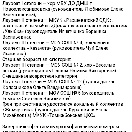
Лауреат I степени — хор МБУ ДО ДМШ г.
Новоалександровска (руководитель Любимова Елена
Валентиновна);
Лауреат II степени — МКУК «Расшеватский СДК»,
вокальный ансамбль «Девчата» вокального коллектива
«Улыбка» (руководитель Игнатченко Вераника
Васильевна);
Лауреат III степени — МОУ СОШ № 4, вокальный
коллектив «Казачата» (руководитель Чуб Елена
Ивановна).
Старшая возрастная категория:
Лауреат III степени — МОУ СОШ № 2, хор «Весёлые
нотки» (руководитель Панина Наталья Викторовна).
Смешанная возрастная категория:
Лауреат I степени — МОУ СОШ № 12 (руководитель
Колесникова Ольга Владимировна);
Лауреат II степени — МОУ СОШ № 5 (руководитель
Еськова Светлана Витальевна).
Гран при фестиваля удостоился вокальный коллектив
«Жемчужина» (руководитель Курашвили Елена
Михайловна) МКУК «Темижбекская ЦКС».
Завершился фестиваль ярким финальным номером: