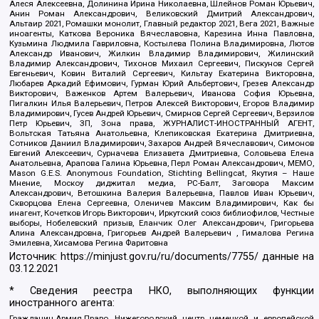
Алеся Алексеевна, Долинина Ирина Николаевна, Шлейнов Роман Юрьевич,
Анин Роман Александрович, Великовский Дмитрий Александрович,
Альтаир 2021, Ромашки монолит, Главный редактор 2021, Вега 2021, Важные
иноагенты, Каткова Вероника Вячеславовна, Карезина Инна Павловна,
Кузьмина Людмила Гавриловна, Костылева Полина Владимировна, Лютов
Александр Иванович, Жилкин Владимир Владимирович, Жилинский
Владимир Александрович, Тихонов Михаил Сергеевич, Пискунов Сергей
Евгеньевич, Ковин Виталий Сергеевич, Кильтау Екатерина Викторовна,
Любарев Аркадий Ефимович, Гурман Юрий Альбертович, Грезев Александр
Викторович, Важенков Артем Валерьевич, Иванова София Юрьевна,
Пигалкин Илья Валерьевич, Петров Алексей Викторович, Егоров Владимир
Владимирович, Гусев Андрей Юрьевич, Смирнов Сергей Сергеевич, Верзилов
Петр Юрьевич, ЗП, Зона права, ЖУРНАЛИСТ-ИНОСТРАННЫЙ АГЕНТ,
Вольтская Татьяна Анатольевна, Клепиковская Екатерина Дмитриевна,
Сотников Даниил Владимирович, Захаров Андрей Вячеславович, Симонов
Евгений Алексеевич, Сурначева Елизавета Дмитриевна, Соловьева Елена
Анатольевна, Арапова Галина Юрьевна, Перл Роман Александрович, МЕМО,
Mason G.E.S. Anonymous Foundation, Stichting Bellingcat, Якутия – Наше
Мнение, Москоу диджитал медиа, РС-Балт, Заговора Максим
Александрович, Ветошкина Валерия Валерьевна, Павлов Иван Юрьевич,
Скворцова Елена Сергеевна, Оленичев Максим Владимирович, Как бы
инагент, Кочетков Игорь Викторович, Иркутский союз библиофилов, Честные
выборы, Нобелевский призыв, Еланчик Олег Александрович, Григорьева
Алина Александровна, Григорьев Андрей Валерьевич , Гималова Регина
Эмилевна, Хисамова Регина Фаритовна
Источник:
https://minjust.gov.ru/ru/documents/7755/
данные на
03.12.2021
* Сведения реестра НКО, выполняющих функции
иностранного агента:
Гражданин.Армия.Право, Нижегородский центр немецкой и европейской