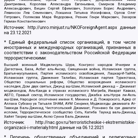
Дмитриевна, Королева Александра Евгеньевна, Смирнов Владимир
Александрович, Вицин Сергей Ефимович, Золотухин Борис Андреевич,
Левинсон Лев Семенович, Локшина Татьяна Иосифовна, Орлов Олег
Петрович, Полякова Мара Федоровна, Резник Генри Маркович, Захаров
Герман Константинович
Источник:
http://unro.minjust.ru/NKOForeignAgent.aspx
данные
на
23.12.2021
* Единый федеральный список организаций, в том числе
иностранных и международных организаций, признанных в
соответствии с законодательством Российской Федерации
террористическими:
Высший военный Маджлисуль Шура, Конгресс народов Ичкерии и
Дагестана, База, Асбат аль-Ансар, Священная война, Исламская группа,
Братья-мусульмане, Партия исламского освобождения, Лашкар-И-Тайба,
Исламская группа, Движение Талибан, Исламская партия Туркестана,
Общество социальных реформ, Общество возрождения исламского
наследия, Дом двух святых, Джунд аш-Шам, Исламский джихад – Джамаат
моджахедов, Аль-Каида в странах исламского Магриба, Имарат Кавказ,
АБТО, Правый сектор, Исламское государство, Джабха аль-Нусра ли-Ахль
аш-Шам, Народное ополчение имени К. Минина и Д. Пожарского, Аджр от
Аллаха Субхану уа Тагьаля SHAM, АУМ Синрике, Муджахеды джамаата Ат-
Тавхида Валь-Джихад, Чистопольский Джамаат, Рохнамо ба суи давлати
исломи, Террористическое сообщество Сеть, Катиба Таухид валь-Джихад,
Хайят Тахрир аш-Шам, Ахлю Сунна Валь Джамаа
Источник:
http://nac.gov.ru/terroristicheskie-i-ekstremistskie-
organizacii-i-materialy.html
данные на
06.12.2021
* Перечень общественных объединений и религиозных