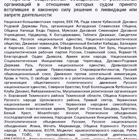
организаций в отношении которых судом принято
вступившее в законную силу решение о ликвидации или
запрете деятельности:
Национал-большевистская партия, ВЕК РА, Рада земли Кубанской Духовно
Родовой Державы Русь, организация Асгардская Славянская Община,
Община Капища Веды Перуна, Мужская Духовная Семинария Духовное
Учреждение, Нурджулар, К Богодержавию, Таблиги Джамаат, Свидетели
Иеговы, Русское национальное единство, Национал-социалистическое
общество, Джамаат мувахидов, Объединенный Вилайат Кабарды, Балкарии
и Карачая, Союз славян, Ат-Такфир Валь-Хиджра, Пит Буль, Национал-
социалистическая рабочая партия России, Славянский союз, Формат-18,
Благородный Орден Дьявола, Армия воли народа, Национальная
Социалистическая Инициатива города Череповца, Духовно-Родовая
Держава Русь, Русское национальное единство, Древнерусской
Инглистической церкви Православных Староверов-Инглингов, Русский
общенациональный союз, Движение против нелегальной иммиграции,
Кровь и Честь, О свободе совести и о религиозных объединениях, Омская
организация общественного политического движения Русское
национальное единство, Северное Братство, Клуб Болельщиков Футбольного
Клуба Динамо, Файзрахманисты, Мусульманская религиозная организация
п. Боровский Тюменского района Тюменской области, Община Коренного
Русского народа Щелковского района, Правый сектор, Украинская
национальная ассамблея – Украинская народная самооборона,
Украинская повстанческая армия, Тризуб им. Степана Бандеры, Братство,
Белый Крест, Misanthropic division, Религиозное объединение
последователей инглиизма, Народная Социальная Инициатива, TulaSkins,
Этнополитическое объединение Русские, Русское национальное
объединение Атака, Мечеть Мирмамеда, Община Коренного Русского
народа г. Астрахани, ВОЛЯ, Меджлис крымскотатарского народа, Рубеж
Севера, ТОЙС, О противодействии экстремистской деятельности,