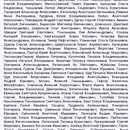
Сергей Владимирович, Милославский Павел Юрьевич, Шнырова Ольга
Вадимовна, Чанышева Лилия Айратовна, Сидорович Ольга Борисовна,
Туровский Александр Алексеевич, Васильева Анастасия Евгеньевна, Ривина
Анна Валерьевна, Бурдина Юлия Владимировна, Бойко Анатолий
Николаевич, Пивоваров Андрей Сергеевич, Дугин Сергей Георгиевич, Аверин
Виталий Евгеньевич, Барахоев Магомед Бекханович, Шевченко Дмитрий
Александрович, Шарипков Олег Викторович, Мошель Ирина Ароновна,
Шведов Григорий Сергеевич, Пономарев Лев Александрович, Созаев
Валерий Валерьевич, Каргалицкий Борис Юльевич, Исакова Ирина
Александровна, Исламов Тимур Рифгатович, Романова Ольга Евгеньевна,
Щаров Сергей Алексадрович, Цирульников Борис Альбертович, Халидова
Марина Владимировна, Людевиг Марина Зариевна, Федотова Галина
Анатольевна, Паутов Юрий Анатольевич, Верховский Александр Маркович,
Пислакова-Паркер Марина Петровна, Кочеткова Татьяна Владимировна,
Чуркина Наталья Валерьевна, Акимова Татьяна Николаевна, Золотарева
Екатерина Александровна, Рачинский Ян Збигневич, Жемкова Елена
Борисовна, Гудков Лев Дмитриевич, Илларионова Юлия Юрьевна, Саранг
Анна Васильевна, Захарова Светлана Сергеевна, Щур Татьяна Михайловна,
Щур Николай Алексеевич, Аверин Владимир Анатольевич, Блинушов
Андрей Юрьевич, Мосин Алексей Геннадьевич, Гефтер Валентин
Михайлович, Симонов Алексей Кириллович, Флиге Ирина Анатольевна,
Мельникова Валентина Дмитриевна, Вититинова Елена Владимировна,
Баженова Светлана Куприяновна, Исаев Сергей Владимирович, Максимов
Сергей Владимирович, Беляев Сергей Иванович, Голубева Елена
Николаевна, Ганнушкина Светлана Алексеевна, Закс Елена Владимировна,
Буртина Елена Юрьевна, Гендель Людмила Залмановна, Кокорина
Екатерина Алексеевна, Шуманов Илья Вячеславович, Арапова Галина
Юрьевна, Свечников Анатолий Мариевич, Прохоров Вадим Юрьевич,
Шахова Елена Владимировна, Подузов Сергей Васильевич, Протасова
Ирина Вячеславовна, Литинский Леонид Борисович, Лукашевский Сергей
Маркович, Бахмин Вячеслав Иванович, Шабад Анатолий Ефимович, Сухих
Дарья Николаевна, Орлов Олег Петрович, Добровольская Анна