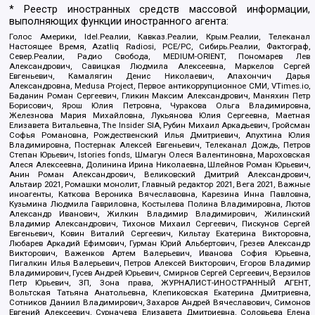
* Реестр иностранных средств массовой информации,
выполняющих функции иностранного агента:
Голос Америки, Idel.Реалии, Кавказ.Реалии, Крым.Реалии, Телеканал
Настоящее Время, Azatliq Radiosi, PCE/PC, Сибирь.Реалии, Фактограф,
Север.Реалии, Радио Свобода, MEDIUM-ORIENT, Пономарев Лев
Александрович, Савицкая Людмила Алексеевна, Маркелов Сергей
Евгеньевич, Камалягин Денис Николаевич, Апахончич Дарья
Александровна, Medusa Project, Первое антикоррупционное СМИ, VTimes.io,
Баданин Роман Сергеевич, Гликин Максим Александрович, Маняхин Петр
Борисович, Ярош Юлия Петровна, Чуракова Ольга Владимировна,
Железнова Мария Михайловна, Лукьянова Юлия Сергеевна, Маетная
Елизавета Витальевна, The Insider SIA, Рубин Михаил Аркадьевич, Гройсман
Софья Романовна, Рождественский Илья Дмитриевич, Апухтина Юлия
Владимировна, Постернак Алексей Евгеньевич, Телеканал Дождь, Петров
Степан Юрьевич, Istories fonds, Шмагун Олеся Валентиновна, Мароховская
Алеся Алексеевна, Долинина Ирина Николаевна, Шлейнов Роман Юрьевич,
Анин Роман Александрович, Великовский Дмитрий Александрович,
Альтаир 2021, Ромашки монолит, Главный редактор 2021, Вега 2021, Важные
иноагенты, Каткова Вероника Вячеславовна, Карезина Инна Павловна,
Кузьмина Людмила Гавриловна, Костылева Полина Владимировна, Лютов
Александр Иванович, Жилкин Владимир Владимирович, Жилинский
Владимир Александрович, Тихонов Михаил Сергеевич, Пискунов Сергей
Евгеньевич, Ковин Виталий Сергеевич, Кильтау Екатерина Викторовна,
Любарев Аркадий Ефимович, Гурман Юрий Альбертович, Грезев Александр
Викторович, Важенков Артем Валерьевич, Иванова София Юрьевна,
Пигалкин Илья Валерьевич, Петров Алексей Викторович, Егоров Владимир
Владимирович, Гусев Андрей Юрьевич, Смирнов Сергей Сергеевич, Верзилов
Петр Юрьевич, ЗП, Зона права, ЖУРНАЛИСТ-ИНОСТРАННЫЙ АГЕНТ,
Вольтская Татьяна Анатольевна, Клепиковская Екатерина Дмитриевна,
Сотников Даниил Владимирович, Захаров Андрей Вячеславович, Симонов
Евгений Алексеевич, Сурначева Елизавета Дмитриевна, Соловьева Елена