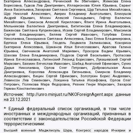
Екатерина Александровна, Рачинский Ян Збигневич, Жемкова Елена
Борисовна, Гудков Лев Дмитриевич, Илларионова Юлия Юрьевна, Саранг
Анна Васильевна, Захарова Светлана Сергеевна, Щур Татьяна Михайловна,
Щур Николай Алексеевич, Аверин Владимир Анатольевич, Блинушов
Андрей Юрьевич, Мосин Алексей Геннадьевич, Гефтер Валентин
Михайлович, Симонов Алексей Кириллович, Флиге Ирина Анатольевна,
Мельникова Валентина Дмитриевна, Вититинова Елена Владимировна,
Баженова Светлана Куприяновна, Исаев Сергей Владимирович, Максимов
Сергей Владимирович, Беляев Сергей Иванович, Голубева Елена
Николаевна, Ганнушкина Светлана Алексеевна, Закс Елена Владимировна,
Буртина Елена Юрьевна, Гендель Людмила Залмановна, Кокорина
Екатерина Алексеевна, Шуманов Илья Вячеславович, Арапова Галина
Юрьевна, Свечников Анатолий Мариевич, Прохоров Вадим Юрьевич,
Шахова Елена Владимировна, Подузов Сергей Васильевич, Протасова
Ирина Вячеславовна, Литинский Леонид Борисович, Лукашевский Сергей
Маркович, Бахмин Вячеслав Иванович, Шабад Анатолий Ефимович, Сухих
Дарья Николаевна, Орлов Олег Петрович, Добровольская Анна
Дмитриевна, Королева Александра Евгеньевна, Смирнов Владимир
Александрович, Вицин Сергей Ефимович, Золотухин Борис Андреевич,
Левинсон Лев Семенович, Локшина Татьяна Иосифовна, Орлов Олег
Петрович, Полякова Мара Федоровна, Резник Генри Маркович, Захаров
Герман Константинович
Источник:
http://unro.minjust.ru/NKOForeignAgent.aspx
данные
на
23.12.2021
* Единый федеральный список организаций, в том числе
иностранных и международных организаций, признанных в
соответствии с законодательством Российской Федерации
террористическими:
Высший военный Маджлисуль Шура, Конгресс народов Ичкерии и