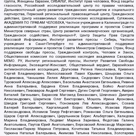
группа, Женщины Евразии, СИБАЛЬТ, Институт прав человека, Фонд защиты
гласности, Российский исследовательский центр по правам человека,
Дальневосточный центр развития гражданских инициатив и социального
партнерства, Пермский региональный правозащитный центр, Гражданское
действие, Центр независимых социологических исследований, Сутяжник,
АКАДЕМИЯ ПО ПРАВАМ ЧЕЛОВЕКА, Частное учреждение в Калининграде по
административной поддержке реализации программ и проектов Совета
Министров северных стран, Центр развития некоммерческих организаций,
Гражданское содействие, Интернешнл-Р, Центр Защиты Прав Средств
Массовой Информации, Институт развития прессы - Сибирь, Частное
учреждение в Санкт-Петербурге по административной поддержке
реализации программ и проектов Совета Министров Северных Стран, Фонд
поддержки свободы прессы, Гражданский контроль, Человек и Закон,
Общественная комиссия по сохранению наследия академика Сахарова,
МЕМО. РУ, Институт региональной прессы, Институт Развития Свободы
Информации, Экозащита!-Женсовет, Общественный вердикт, Евразийская
антимонопольная ассоциация, Дзугкоева Регина Николаевна, Кривенко
Сергей Владимирович, Милославский Павел Юрьевич, Шнырова Ольга
Вадимовна, Чанышева Лилия Айратовна, Сидорович Ольга Борисовна,
Туровский Александр Алексеевич, Васильева Анастасия Евгеньевна, Ривина
Анна Валерьевна, Бурдина Юлия Владимировна, Бойко Анатолий
Николаевич, Пивоваров Андрей Сергеевич, Дугин Сергей Георгиевич, Аверин
Виталий Евгеньевич, Барахоев Магомед Бекханович, Шевченко Дмитрий
Александрович, Шарипков Олег Викторович, Мошель Ирина Ароновна,
Шведов Григорий Сергеевич, Пономарев Лев Александрович, Созаев
Валерий Валерьевич, Каргалицкий Борис Юльевич, Исакова Ирина
Александровна, Исламов Тимур Рифгатович, Романова Ольга Евгеньевна,
Щаров Сергей Алексадрович, Цирульников Борис Альбертович, Халидова
Марина Владимировна, Людевиг Марина Зариевна, Федотова Галина
Анатольевна, Паутов Юрий Анатольевич, Верховский Александр Маркович,
Пислакова-Паркер Марина Петровна, Кочеткова Татьяна Владимировна,
Чуркина Наталья Валерьевна, Акимова Татьяна Николаевна, Золотарева