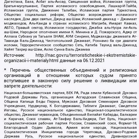
Дагестана, База, Асбат аль-Ансар, Священная война, Исламская группа,
Братья-мусульмане, Партия исламского освобождения, Лашкар-И-Тайба,
Исламская группа, Движение Талибан, Исламская партия Туркестана,
Общество социальных реформ, Общество возрождения исламского
наследия, Дом двух святых, Джунд аш-Шам, Исламский джихад – Джамаат
моджахедов, Аль-Каида в странах исламского Магриба, Имарат Кавказ,
АБТО, Правый сектор, Исламское государство, Джабха аль-Нусра ли-Ахль
аш-Шам, Народное ополчение имени К. Минина и Д. Пожарского, Аджр от
Аллаха Субхану уа Тагьаля SHAM, АУМ Синрике, Муджахеды джамаата Ат-
Тавхида Валь-Джихад, Чистопольский Джамаат, Рохнамо ба суи давлати
исломи, Террористическое сообщество Сеть, Катиба Таухид валь-Джихад,
Хайят Тахрир аш-Шам, Ахлю Сунна Валь Джамаа
Источник:
http://nac.gov.ru/terroristicheskie-i-ekstremistskie-
organizacii-i-materialy.html
данные на
06.12.2021
* Перечень общественных объединений и религиозных
организаций в отношении которых судом принято
вступившее в законную силу решение о ликвидации или
запрете деятельности:
Национал-большевистская партия, ВЕК РА, Рада земли Кубанской Духовно
Родовой Державы Русь, организация Асгардская Славянская Община,
Община Капища Веды Перуна, Мужская Духовная Семинария Духовное
Учреждение, Нурджулар, К Богодержавию, Таблиги Джамаат, Свидетели
Иеговы, Русское национальное единство, Национал-социалистическое
общество, Джамаат мувахидов, Объединенный Вилайат Кабарды, Балкарии
и Карачая, Союз славян, Ат-Такфир Валь-Хиджра, Пит Буль, Национал-
социалистическая рабочая партия России, Славянский союз, Формат-18,
Благородный Орден Дьявола, Армия воли народа, Национальная
Социалистическая Инициатива города Череповца, Духовно-Родовая
Держава Русь, Русское национальное единство, Древнерусской