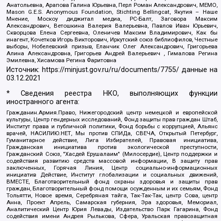
Анатольевна, Арапова Галина Юрьевна, Перл Роман Александрович, МЕМО,
Mason G.E.S. Anonymous Foundation, Stichting Bellingcat, Якутия – Наше
Мнение, Москоу диджитал медиа, РС-Балт, Заговора Максим
Александрович, Ветошкина Валерия Валерьевна, Павлов Иван Юрьевич,
Скворцова Елена Сергеевна, Оленичев Максим Владимирович, Как бы
инагент, Кочетков Игорь Викторович, Иркутский союз библиофилов, Честные
выборы, Нобелевский призыв, Еланчик Олег Александрович, Григорьева
Алина Александровна, Григорьев Андрей Валерьевич , Гималова Регина
Эмилевна, Хисамова Регина Фаритовна
Источник:
https://minjust.gov.ru/ru/documents/7755/
данные на
03.12.2021
* Сведения реестра НКО, выполняющих функции
иностранного агента:
Гражданин.Армия.Право, Нижегородский центр немецкой и европейской
культуры, Центр гендерных исследований, Фонд защиты прав граждан Штаб,
Институт права и публичной политики, Фонд борьбы с коррупцией, Альянс
врачей, НАСИЛИЮ.НЕТ, Мы против СПИДа, СВЕЧА, Открытый Петербург,
Гуманитарное действие, Лига Избирателей, Правовая инициатива,
Гражданская инициатива против экологической преступности,
Гражданский Союз, "Хасдей Ерушалаим" (Милосердие), Центр поддержки и
содействия развитию средств массовой информации, В защиту прав
заключенных, Горячая Линия, Центр социально-информационных
инициатив Действие, Институт глобализации и социальных движений,
ВМЕСТЕ, Благотворительный фонд охраны здоровья и защиты прав
граждан, Благотворительный фонд помощи осужденным и их семьям, Фонд
Тольятти, Новое время, Серебряная тайга, Так-Так-Так, центр Сова, центр
Анна, Проект Апрель, Самарская губерния, Эра здоровья, Мемориал,
Аналитический Центр Юрия Левады, Издательство Парк Гагарина, Фонд
содействия имени Андрея Рылькова, Сфера, Уральская правозащитная