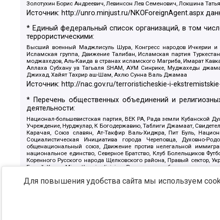
Золотухин Борис Андреевич, Левинсон Лев Семенович, Локшина Тать
Источник:
http://unro.minjust.ru/NKOForeignAgent.aspx
дан
* Единый федеральный список организаций, в том чис
террористическими:
Высший военный Маджлисуль Шура, Конгресс народов Ичкерии и Да
Исламская группа, Движение Талибан, Исламская партия Туркест
моджахедов, Аль-Каида в странах исламского Магриба, Имарат Кавка
Аллаха Субхану уа Тагьаля SHAM, АУМ Синрике, Муджахеды джамаа
Джихад, Хайят Тахрир аш-Шам, Ахлю Сунна Валь Джамаа
Источник:
http://nac.gov.ru/terroristicheskie-i-ekstremistskie
* Перечень общественных объединений и религиозных
деятельности:
Национал-большевистская партия, ВЕК РА, Рада земли Кубанской 
Учреждение, Нурджулар, К Богодержавию, Таблиги Джамаат, Свидете
Карачая, Союз славян, Ат-Такфир Валь-Хиджра, Пит Буль, Нацио
Социалистическая Инициатива города Череповца, Духовно-Родо
общенациональный союз, Движение против нелегальной иммиграц
национальное единство, Северное Братство, Клуб Болельщиков Фу
Коренного Русского народа Щелковского района, Правый сектор, Ук
Белый Крест, Misanthropic division, Религиозное объединение пос
Атака, Мечеть Мирмамеда, Община Коренного Русского народа г
Для повышения удобства сайта мы используем cooki
Артподготовка, Штольц, В честь иконы Божией Матери Державная, С
Крю, Союз Славянских Сил Руси, Алля-Аят, Благотворительный панси
Патриотический клуб-Новокузнецк/РПК, Сибирский державный союз, Ф
Источник:
https://minjust.gov.ru/ru/documents/7822/
данны