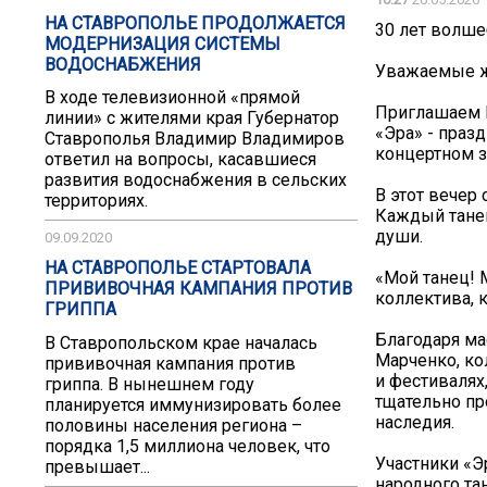
НА СТАВРОПОЛЬЕ ПРОДОЛЖАЕТСЯ
30 лет волше
МОДЕРНИЗАЦИЯ СИСТЕМЫ
ВОДОСНАБЖЕНИЯ
Уважаемые жи
В ходе телевизионной «прямой
Приглашаем В
линии» с жителями края Губернатор
«Эра» - празд
Ставрополья Владимир Владимиров
концертном з
ответил на вопросы, касавшиеся
развития водоснабжения в сельских
В этот вечер
территориях.
Каждый танец
души.
09.09.2020
НА СТАВРОПОЛЬЕ СТАРТОВАЛА
«Мой танец! 
ПРИВИВОЧНАЯ КАМПАНИЯ ПРОТИВ
коллектива, 
ГРИППА
Благодаря ма
В Ставропольском крае началась
Марченко, ко
прививочная кампания против
и фестивалях
гриппа. В нынешнем году
тщательно пр
планируется иммунизировать более
наследия.
половины населения региона –
порядка 1,5 миллиона человек, что
Участники «Э
превышает...
народного та