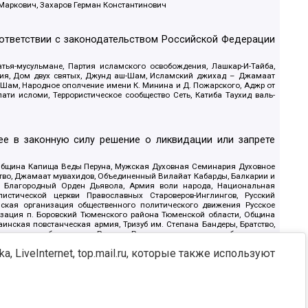
 Маркович, Захаров Герман Константинович
оответствии с законодательством Российской Федерации
тья-мусульмане, Партия исламского освобождения, Лашкар-И-Тайба,
дия, Дом двух святых, Джунд аш-Шам, Исламский джихад – Джамаат
ш-Шам, Народное ополчение имени К. Минина и Д. Пожарского, Аджр от
и исломи, Террористическое сообщество Сеть, Катиба Таухид валь-
е в законную силу решение о ликвидации или запрете
 Община Капища Веды Перуна, Мужская Духовная Семинария Духовное
ство, Джамаат мувахидов, Объединенный Вилайат Кабарды, Балкарии и
18, Благородный Орден Дьявола, Армия воли народа, Национальная
истической церкви Православных Староверов-Инглингов, Русский
ская организация общественного политического движения Русское
изация п. Боровский Тюменского района Тюменской области, Община
инская повстанческая армия, Тризуб им. Степана Бандеры, Братство,
олитическое объединение Русские, Русское национальное объединение
ЙС, О противодействии экстремистской деятельности, РЕВТАТПОД,
, LiveInternet, top.mail.ru, которые также используют
сом Правды и Единения, Каракольская инициативная группа, Автоград
шкорт, Нация и свобода, W.H.С., Фалунь Дафа, Иртыш Ultras, Русский
т граждан СССР Прикубанского округа г. Краснодара