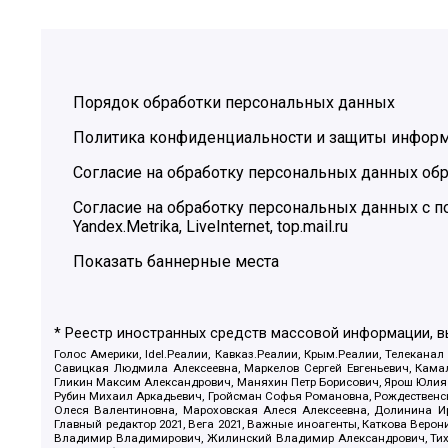
Порядок обработки персональных данных
Политика конфиденциальности и защиты инфор
Согласие на обработку персональных данных обр
Согласие на обработку персональных данных с
Yandex.Metrika, LiveInternet, top.mail.ru
Показать баннерные места
* Реестр иностранных средств массовой информации, 
Голос Америки, Idel.Реалии, Кавказ.Реалии, Крым.Реалии, Телеканал
Савицкая Людмила Алексеевна, Маркелов Сергей Евгеньевич, Камал
Гликин Максим Александрович, Маняхин Петр Борисович, Ярош Юлия П
Рубин Михаил Аркадьевич, Гройсман Софья Романовна, Рождественски
Олеся Валентиновна, Мароховская Алеся Алексеевна, Долинина И
Главный редактор 2021, Вега 2021, Важные иноагенты, Каткова Вер
Владимир Владимирович, Жилинский Владимир Александрович, Тихон