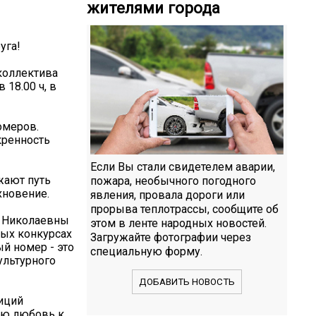
жителями города
уга!
коллектива
 18.00 ч, в
омеров.
кренность
Если Вы стали свидетелем аварии,
жают путь
пожара, необычного погодного
хновение.
явления, провала дороги или
прорыва теплотрассы, сообщите об
ы Николаевны
этом в ленте народных новостей.
ных конкурсах
Загружайте фотографии через
й номер - это
специальную форму.
ультурного
ДОБАВИТЬ НОВОСТЬ
диций
ою любовь к