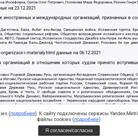
яна Иосифовна, Орлов Олег Петрович, Полякова Мара Федоровна, Резник Генри
ные на
23.12.2021
ле иностранных и международных организаций, признанных в с
гестана, База, Асбат аль-Ансар, Священная война, Исламская группа, Бра
ана, Общество социальных реформ, Общество возрождения исламского насле
з, АБТО, Правый сектор, Исламское государство, Джабха аль-Нусра ли-Ахль а
та Ат-Тавхида Валь-Джихад, Чистопольский Джамаат, Рохнамо ба суи давлат
-organizacii-i-materialy.html
данные на
06.12.2021
 организаций в отношении которых судом принято вступивше
Духовно Родовой Державы Русь, организация Асгардская Славянская Община,
ли Иеговы, Русское национальное единство, Национал-социалистическое обще
нал-социалистическая рабочая партия России, Славянский союз, Формат-
вая Держава Русь, Русское национальное единство, Древнерусской Ингл
ии, Кровь и Честь, О свободе совести и о религиозных объединениях, Ом
тбольного Клуба Динамо, Файзрахманисты, Мусульманская религиозная орган
раинская национальная ассамблея – Украинская народная самооборона, Укра
ледователей инглиизма, Народная Социальная Инициатива, TulaSkins, Этноп
. Астрахани, ВОЛЯ, Меджлис крымскотатарского народа, Рубеж Севера, ТО
es (
подробнее
). К сайту подключены сервисы Yandex.Metrika
ектор 16, Независимость, Фирма, Молодежная правозащитная группа МПГ, Кур
онат Ак Умут, Русская республика Русь, Арестантское уголовное единство, Ба
файлы cookies (
подробнее
).
онд борьбы с коррупцией, Фонд защиты прав граждан, Штабы Навального, Сове
е на
08.12.2021
Я согласен/согласна