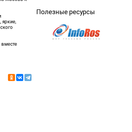
Полезные ресурсы
и
 яркие,
еского
 вместе