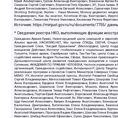
Юрий Альбертович, Грезев Александр Викторович, Важенков Артем В
Смирнов Сергей Сергеевич, Верзилов Петр Юрьевич, ЗП, Зона прав
Андрей Вячеславович, Симонов Евгений Алексеевич, Сурначева Елиз
Stichting Bellingcat, Якутия – Наше Мнение, Москоу диджитал мед
Владимирович, Как бы инагент, Кочетков Игорь Викторович, Иркут
Валерьевич , Гималова Регина Эмилевна, Хисамова Регина Фаритовн
Источник:
https://minjust.gov.ru/ru/documents/7755/
данны
* Сведения реестра НКО, выполняющих функции иностра
Гражданин.Армия.Право, Нижегородский центр немецкой и европейск
Альянс врачей, НАСИЛИЮ.НЕТ, Мы против СПИДа, СВЕЧА, Открытый
Гражданский Союз, "Хасдей Ерушалаим" (Милосердие), Центр под
инициатив Действие, Институт глобализации и социальных движен
Тольятти, Новое время, Серебряная тайга, Так-Так-Так, центр Сова
содействия имени Андрея Рылькова, Сфера, Уральская правозащитна
Дальневосточный центр развития гражданских инициатив и социа
Сутяжник, АКАДЕМИЯ ПО ПРАВАМ ЧЕЛОВЕКА, Частное учреждение в Ка
организаций, Гражданское содействие, Интернешнл-Р, Центр Защиты
реализации программ и проектов Совета Министров Северных Стран
МЕМО. РУ, Институт региональной прессы, Институт Развития Своб
Сергей Владимирович, Милославский Павел Юрьевич, Шнырова Ольга
Анна Валерьевна, Бурдина Юлия Владимировна, Бойко Анатолий Ник
Александрович, Шарипков Олег Викторович, Мошель Ирина Ароно
Александровна, Исламов Тимур Рифгатович, Романова Ольга Евгень
Анатольевна, Паутов Юрий Анатольевич, Верховский Александр Марк
Екатерина Александровна, Рачинский Ян Збигневич, Жемкова Елена 
Щур Николай Алексеевич, Аверин Владимир Анатольевич, Блинушов 
Валентина Дмитриевна, Вититинова Елена Владимировна, Баженов
Ганнушкина Светлана Алексеевна, Закс Елена Владимировна, Буртин
Анатолий Мариевич, Прохоров Вадим Юрьевич, Шахова Елена Владими
Иванович, Шабад Анатолий Ефимович, Сухих Дарья Николаевна, Орл