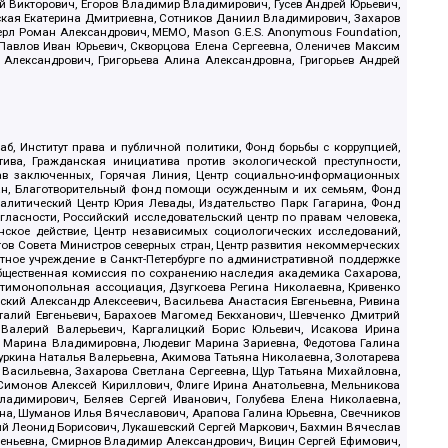
й Викторович, Егоров Владимир Владимирович, Гусев Андрей Юрьевич,
ская Екатерина Дмитриевна, Сотников Даниил Владимирович, Захаров
ерл Роман Александрович, МЕМО, Mason G.E.S. Anonymous Foundation,
, Павлов Иван Юрьевич, Скворцова Елена Сергеевна, Оленичев Максим
 Александрович, Григорьева Алина Александровна, Григорьев Андрей
б, Институт права и публичной политики, Фонд борьбы с коррупцией,
ива, Гражданская инициатива против экологической преступности,
рав заключенных, Горячая Линия, Центр социально-информационных
дан, Благотворительный фонд помощи осужденным и их семьям, Фонд
 Аналитический Центр Юрия Левады, Издательство Парк Гагарина, Фонд
гласности, Российский исследовательский центр по правам человека,
ское действие, Центр независимых социологических исследований,
в Совета Министров северных стран, Центр развития некоммерческих
стное учреждение в Санкт-Петербурге по административной поддержке
Общественная комиссия по сохранению наследия академика Сахарова,
нтимонопольная ассоциация, Дзугкоева Регина Николаевна, Кривенко
кий Александр Алексеевич, Васильева Анастасия Евгеньевна, Ривина
италий Евгеньевич, Барахоев Магомед Бекханович, Шевченко Дмитрий
 Валерий Валерьевич, Каргалицкий Борис Юльевич, Исакова Ирина
ва Марина Владимировна, Людевиг Марина Зариевна, Федотова Галина
уркина Наталья Валерьевна, Акимова Татьяна Николаевна, Золотарева
 Васильевна, Захарова Светлана Сергеевна, Щур Татьяна Михайловна,
 Симонов Алексей Кириллович, Флиге Ирина Анатольевна, Мельникова
адимирович, Беляев Сергей Иванович, Голубева Елена Николаевна,
вна, Шуманов Илья Вячеславович, Арапова Галина Юрьевна, Свечников
ий Леонид Борисович, Лукашевский Сергей Маркович, Бахмин Вячеслав
геньевна, Смирнов Владимир Александрович, Вицин Сергей Ефимович,