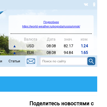
Подробнее
https://world-weather.ru/pogoda/russia/omsk/
Валюта
Дата
знач.
изм.
▲
USD
08.08
82.17
1.24
▲
EUR
08.08
94.84
1.65
ти
Статьи
Поделитесь новостями с