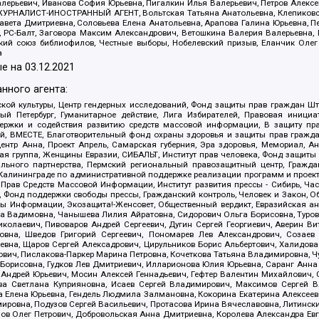
алерьевич, Иванова София Юрьевна, Пигалкин Илья Валерьевич, Петров Алексе
а, ЖУРНАЛИСТ-ИНОСТРАННЫЙ АГЕНТ, Вольтская Татьяна Анатольевна, Клепиков
авета Дмитриевна, Соловьева Елена Анатольевна, Арапова Галина Юрьевна, П
иа, РС-Балт, Заговора Максим Александрович, Ветошкина Валерия Валерьевна
ский союз библиофилов, Честные выборы, Нобелевский призыв, Еланчик Олег
а
е на
03.12.2021
нного агента:
ой культуры, Центр гендерных исследований, Фонд защиты прав граждан Шта
 Петербург, Гуманитарное действие, Лига Избирателей, Правовая инициат
держки и содействия развитию средств массовой информации, В защиту п
ий, ВМЕСТЕ, Благотворительный фонд охраны здоровья и защиты прав граж
, центр Анна, Проект Апрель, Самарская губерния, Эра здоровья, Мемориал,
я группа, Женщины Евразии, СИБАЛЬТ, Институт прав человека, Фонд защиты 
льного партнерства, Пермский региональный правозащитный центр, Граждан
лининграде по административной поддержке реализации программ и проекто
 Прав Средств Массовой Информации, Институт развития прессы - Сибирь, Ча
, Фонд поддержки свободы прессы, Гражданский контроль, Человек и Закон, 
оды Информации, Экозащита!-Женсовет, Общественный вердикт, Евразийская а
 Вадимовна, Чанышева Лилия Айратовна, Сидорович Ольга Борисовна, Туровс
олаевич, Пивоваров Андрей Сергеевич, Дугин Сергей Георгиевич, Аверин В
вна, Шведов Григорий Сергеевич, Пономарев Лев Александрович, Созаев
евна, Щаров Сергей Алексадрович, Цирульников Борис Альбертович, Халидо
ович, Пислакова-Паркер Марина Петровна, Кочеткова Татьяна Владимировна, Ч
Борисовна, Гудков Лев Дмитриевич, Илларионова Юлия Юрьевна, Саранг Анна
Андрей Юрьевич, Мосин Алексей Геннадьевич, Гефтер Валентин Михайлович,
а Светлана Куприяновна, Исаев Сергей Владимирович, Максимов Сергей Вл
а Елена Юрьевна, Гендель Людмила Залмановна, Кокорина Екатерина Алексее
ровна, Подузов Сергей Васильевич, Протасова Ирина Вячеславовна, Литинск
ов Олег Петрович, Добровольская Анна Дмитриевна, Королева Александра Ев