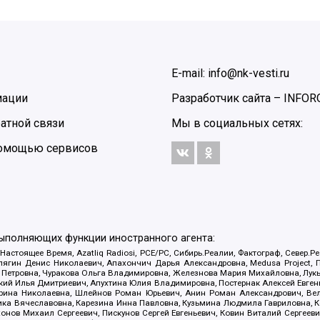
E-mail: info@nk-vesti.ru
мации
Разработчик сайта –
INFOR
атной связи
Мы в социальных сетях:
 помощью сервисов
выполняющих функции иностранного агента:
 Настоящее Время, Azatliq Radiosi, PCE/PC, Сибирь.Реалии, Фактограф, Север
ягин Денис Николаевич, Апахончич Дарья Александровна, Medusa Project, П
етровна, Чуракова Ольга Владимировна, Железнова Мария Михайловна, Лукьян
й Илья Дмитриевич, Апухтина Юлия Владимировна, Постернак Алексей Евгеньев
рина Николаевна, Шлейнов Роман Юрьевич, Анин Роман Александрович, Вел
оника Вячеславовна, Карезина Инна Павловна, Кузьмина Людмила Гавриловна
ов Михаил Сергеевич, Пискунов Сергей Евгеньевич, Ковин Виталий Сергеевич