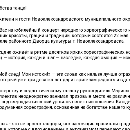
бства танца!
тели и гости Новоалександровского муниципального окр
ас на юбилейный концерт народного хореографического 
ник красоты, грации и традиций, который состоится 22 мая в
але районного Дворца культуры г. Новоалександровска.
 сцена оживёт в ритме десятков ярких хореографических н
 — история, каждый шаг — наследие, каждая эмоция — ис
Мой след! Мои истоки!» — эти слова как нельзя лучше отра
который уже три десятка лет дарит зрителям радость и вдо
стерству и педагогическому таланту руководителя Марин
ллектив неоднократно занимал призовые места на различ
, подтверждая высокий уровень своего исполнения. Кажды
одуманная хореография, основанная на богатстве нашего к
ры» - это не просто танцоры, это настоящие хранители тра
нца, которые с вдохновением и энтузиазмом передают св