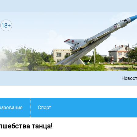
Новос
разование
Спорт
олшебства танца!