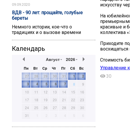
искусству че
09.09.2020
ВДВ - 90 лет: прощайте, голубые
На юбилейном
береты
премьерными
красивые и б
Немного истории, кое-что о
коллектива «
традициях и о вызове времени
Приходите по
Календарь
восхищаться 
Август
2026
Стоимость бил
Управление 
Пн
Вт
Ср
Чт
Пт
Сб
Вс
27
28
29
30
31
1
2
30
3
4
5
6
7
8
9
10
11
12
13
14
15
16
17
18
19
20
21
22
23
24
25
26
27
28
29
30
31
1
2
3
4
5
6