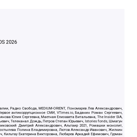
OS
2026
.Реалии, Радио Свобода, MEDIUM-ORIENT, Пономарев Лев Александрович,
ервое антикоррупционное СМИ, VTimes.io, Баданин Роман Сергеевич,
ова Юлия Сергеевна, Маетная Елизавета Витальевна, The Insider SIA,
ич, Телеканал Дождь, Петров Степан Юрьевич, Istories fonds, Шмагун
иковский Дмитрий Александрович, Альтаир 2021, Ромашки монолит,
, Костылева Полина Владимировна, Лютов Александр Иванович, Жилкин
, Кильтау Екатерина Викторовна, Любарев Аркадий Ефимович, Гурман