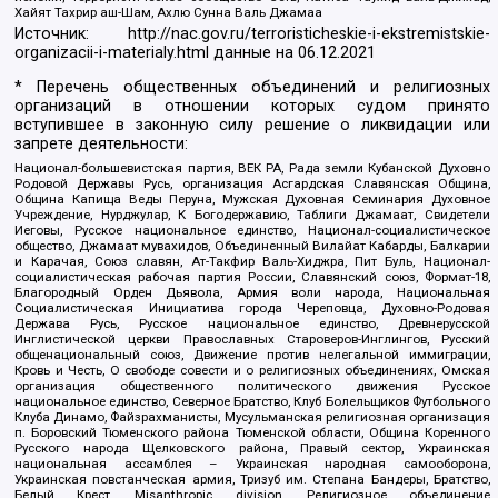
Хайят Тахрир аш-Шам, Ахлю Сунна Валь Джамаа
Источник:
http://nac.gov.ru/terroristicheskie-i-ekstremistskie-
organizacii-i-materialy.html
данные на
06.12.2021
* Перечень общественных объединений и религиозных
организаций в отношении которых судом принято
вступившее в законную силу решение о ликвидации или
запрете деятельности:
Национал-большевистская партия, ВЕК РА, Рада земли Кубанской Духовно
Родовой Державы Русь, организация Асгардская Славянская Община,
Община Капища Веды Перуна, Мужская Духовная Семинария Духовное
Учреждение, Нурджулар, К Богодержавию, Таблиги Джамаат, Свидетели
Иеговы, Русское национальное единство, Национал-социалистическое
общество, Джамаат мувахидов, Объединенный Вилайат Кабарды, Балкарии
и Карачая, Союз славян, Ат-Такфир Валь-Хиджра, Пит Буль, Национал-
социалистическая рабочая партия России, Славянский союз, Формат-18,
Благородный Орден Дьявола, Армия воли народа, Национальная
Социалистическая Инициатива города Череповца, Духовно-Родовая
Держава Русь, Русское национальное единство, Древнерусской
Инглистической церкви Православных Староверов-Инглингов, Русский
общенациональный союз, Движение против нелегальной иммиграции,
Кровь и Честь, О свободе совести и о религиозных объединениях, Омская
организация общественного политического движения Русское
национальное единство, Северное Братство, Клуб Болельщиков Футбольного
Клуба Динамо, Файзрахманисты, Мусульманская религиозная организация
п. Боровский Тюменского района Тюменской области, Община Коренного
Русского народа Щелковского района, Правый сектор, Украинская
национальная ассамблея – Украинская народная самооборона,
Украинская повстанческая армия, Тризуб им. Степана Бандеры, Братство,
Белый Крест, Misanthropic division, Религиозное объединение