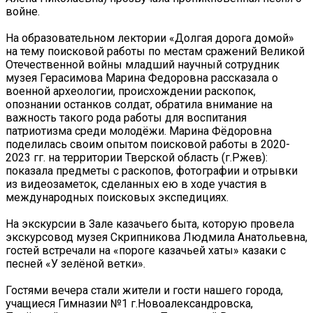
войне.
На образовательном лектории «Долгая дорога домой»
на тему поисковой работы по местам сражений Великой
Отечественной войны младший научный сотрудник
музея Герасимова Марина Федоровна рассказала о
военной археологии, происхождении раскопок,
опознании останков солдат, обратила внимание на
важность такого рода работы для воспитания
патриотизма среди молодёжи. Марина Фёдоровна
поделилась своим опытом поисковой работы в 2020-
2023 гг. на территории Тверской область (г.Ржев):
показала предметы с раскопов, фотографии и отрывки
из видеозаметок, сделанных ею в ходе участия в
международных поисковых экспедициях.
На экскурсии в Зале казачьего быта, которую провела
экскурсовод музея Скрипникова Людмила Анатольевна,
гостей встречали на «пороге казачьей хаты» казаки с
песней «У зелёной ветки».
Гостями вечера стали жители и гости нашего города,
учащиеся Гимназии №1 г.Новоалександровска,