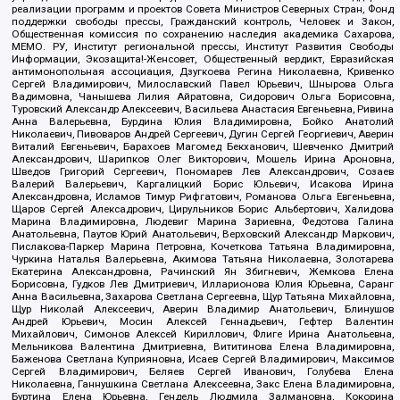
реализации программ и проектов Совета Министров Северных Стран, Фонд
поддержки свободы прессы, Гражданский контроль, Человек и Закон,
Общественная комиссия по сохранению наследия академика Сахарова,
МЕМО. РУ, Институт региональной прессы, Институт Развития Свободы
Информации, Экозащита!-Женсовет, Общественный вердикт, Евразийская
антимонопольная ассоциация, Дзугкоева Регина Николаевна, Кривенко
Сергей Владимирович, Милославский Павел Юрьевич, Шнырова Ольга
Вадимовна, Чанышева Лилия Айратовна, Сидорович Ольга Борисовна,
Туровский Александр Алексеевич, Васильева Анастасия Евгеньевна, Ривина
Анна Валерьевна, Бурдина Юлия Владимировна, Бойко Анатолий
Николаевич, Пивоваров Андрей Сергеевич, Дугин Сергей Георгиевич, Аверин
Виталий Евгеньевич, Барахоев Магомед Бекханович, Шевченко Дмитрий
Александрович, Шарипков Олег Викторович, Мошель Ирина Ароновна,
Шведов Григорий Сергеевич, Пономарев Лев Александрович, Созаев
Валерий Валерьевич, Каргалицкий Борис Юльевич, Исакова Ирина
Александровна, Исламов Тимур Рифгатович, Романова Ольга Евгеньевна,
Щаров Сергей Алексадрович, Цирульников Борис Альбертович, Халидова
Марина Владимировна, Людевиг Марина Зариевна, Федотова Галина
Анатольевна, Паутов Юрий Анатольевич, Верховский Александр Маркович,
Пислакова-Паркер Марина Петровна, Кочеткова Татьяна Владимировна,
Чуркина Наталья Валерьевна, Акимова Татьяна Николаевна, Золотарева
Екатерина Александровна, Рачинский Ян Збигневич, Жемкова Елена
Борисовна, Гудков Лев Дмитриевич, Илларионова Юлия Юрьевна, Саранг
Анна Васильевна, Захарова Светлана Сергеевна, Щур Татьяна Михайловна,
Щур Николай Алексеевич, Аверин Владимир Анатольевич, Блинушов
Андрей Юрьевич, Мосин Алексей Геннадьевич, Гефтер Валентин
Михайлович, Симонов Алексей Кириллович, Флиге Ирина Анатольевна,
Мельникова Валентина Дмитриевна, Вититинова Елена Владимировна,
Баженова Светлана Куприяновна, Исаев Сергей Владимирович, Максимов
Сергей Владимирович, Беляев Сергей Иванович, Голубева Елена
Николаевна, Ганнушкина Светлана Алексеевна, Закс Елена Владимировна,
Буртина Елена Юрьевна, Гендель Людмила Залмановна, Кокорина