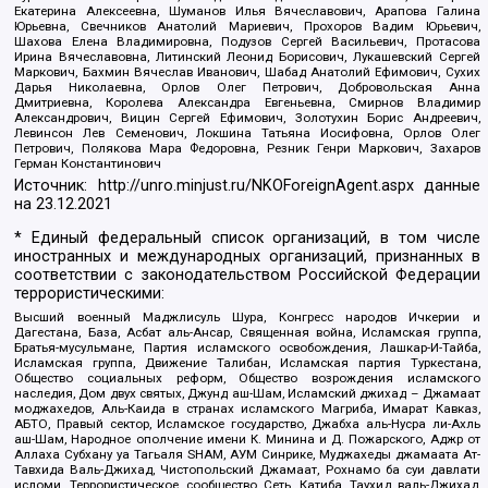
Екатерина Алексеевна, Шуманов Илья Вячеславович, Арапова Галина
Юрьевна, Свечников Анатолий Мариевич, Прохоров Вадим Юрьевич,
Шахова Елена Владимировна, Подузов Сергей Васильевич, Протасова
Ирина Вячеславовна, Литинский Леонид Борисович, Лукашевский Сергей
Маркович, Бахмин Вячеслав Иванович, Шабад Анатолий Ефимович, Сухих
Дарья Николаевна, Орлов Олег Петрович, Добровольская Анна
Дмитриевна, Королева Александра Евгеньевна, Смирнов Владимир
Александрович, Вицин Сергей Ефимович, Золотухин Борис Андреевич,
Левинсон Лев Семенович, Локшина Татьяна Иосифовна, Орлов Олег
Петрович, Полякова Мара Федоровна, Резник Генри Маркович, Захаров
Герман Константинович
Источник:
http://unro.minjust.ru/NKOForeignAgent.aspx
данные
на
23.12.2021
* Единый федеральный список организаций, в том числе
иностранных и международных организаций, признанных в
соответствии с законодательством Российской Федерации
террористическими:
Высший военный Маджлисуль Шура, Конгресс народов Ичкерии и
Дагестана, База, Асбат аль-Ансар, Священная война, Исламская группа,
Братья-мусульмане, Партия исламского освобождения, Лашкар-И-Тайба,
Исламская группа, Движение Талибан, Исламская партия Туркестана,
Общество социальных реформ, Общество возрождения исламского
наследия, Дом двух святых, Джунд аш-Шам, Исламский джихад – Джамаат
моджахедов, Аль-Каида в странах исламского Магриба, Имарат Кавказ,
АБТО, Правый сектор, Исламское государство, Джабха аль-Нусра ли-Ахль
аш-Шам, Народное ополчение имени К. Минина и Д. Пожарского, Аджр от
Аллаха Субхану уа Тагьаля SHAM, АУМ Синрике, Муджахеды джамаата Ат-
Тавхида Валь-Джихад, Чистопольский Джамаат, Рохнамо ба суи давлати
исломи, Террористическое сообщество Сеть, Катиба Таухид валь-Джихад,