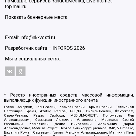
помощью сервисов Yandex.Metrika, LiveInternet,
top.mail.ru
Показать баннерные места
E-mail: info@nk-vesti.ru
Разработчик сайта –
INFOROS
2026
Мы в социальных сетях:
* Реестр иностранных средств массовой информации,
выполняющих функции иностранного агента:
Голос Америки, Idel.Реалии, Кавказ.Реалии, Крым.Реалии, Телеканал
Настоящее Время, Azatliq Radiosi, PCE/PC, Сибирь.Реалии, Фактограф,
Север.Реалии, Радио Свобода, MEDIUM-ORIENT, Пономарев Лев
Александрович, Савицкая Людмила Алексеевна, Маркелов Сергей
Евгеньевич, Камалягин Денис Николаевич, Апахончич Дарья
Александровна, Medusa Project, Первое антикоррупционное СМИ, VTimes.io,
Баданин Роман Сергеевич, Гликин Максим Александрович, Маняхин Петр