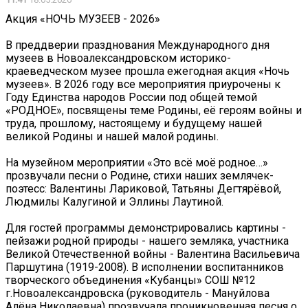
Акция «НОЧЬ МУЗЕЕВ - 2026»
В преддверии празднования Международного дня
музеев в Новоалександровском историко-
краеведческом музее прошла ежегодная акция «Ночь
музеев». В 2026 году все мероприятия приурочены к
Году Единства народов России под общей темой
«РОДНОЕ», посвящены теме Родины, её героям войны и
труда, прошлому, настоящему и будущему нашей
великой Родины и нашей малой родины.
На музейном мероприятии «Это всё моё родное…»
прозвучали песни о Родине, стихи наших землячек-
поэтесс: Валентины Лариковой, Татьяны Дегтярёвой,
Людмилы Калугиной и Эллины Лаутиной.
Для гостей программы демонстрировались картины -
пейзажи родной природы - нашего земляка, участника
Великой Отечественной войны - Валентина Васильевича
Паршутина (1919-2008). В исполнении воспитанников
творческого объединения «Кубанцы» СОШ №12
г.Новоалександровска (руководитель - Мануйлова
Алёна Николаевна) прозвучала проникновенная песня о