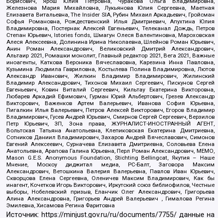
Борисович, Ярош Юлия Петровна, Чуракова Ольга Владимировна,
Железнова Мария Михайловна, Лукьянова Юлия Сергеевна, Маетная
Елизавета Витальевна, The Insider SIA, Рубин Михаил Аркадьевич, Гройсман
Софья Романовна, Рождественский Илья Дмитриевич, Апухтина Юлия
Владимировна, Постернак Алексей Евгеньевич, Телеканал Дождь, Петров
Степан Юрьевич, Istories fonds, Шмагун Олеся Валентиновна, Мароховская
Алеся Алексеевна, Долинина Ирина Николаевна, Шлейнов Роман Юрьевич,
Анин Роман Александрович, Великовский Дмитрий Александрович,
Альтаир 2021, Ромашки монолит, Главный редактор 2021, Вега 2021, Важные
иноагенты, Каткова Вероника Вячеславовна, Карезина Инна Павловна,
Кузьмина Людмила Гавриловна, Костылева Полина Владимировна, Лютов
Александр Иванович, Жилкин Владимир Владимирович, Жилинский
Владимир Александрович, Тихонов Михаил Сергеевич, Пискунов Сергей
Евгеньевич, Ковин Виталий Сергеевич, Кильтау Екатерина Викторовна,
Любарев Аркадий Ефимович, Гурман Юрий Альбертович, Грезев Александр
Викторович, Важенков Артем Валерьевич, Иванова София Юрьевна,
Пигалкин Илья Валерьевич, Петров Алексей Викторович, Егоров Владимир
Владимирович, Гусев Андрей Юрьевич, Смирнов Сергей Сергеевич, Верзилов
Петр Юрьевич, ЗП, Зона права, ЖУРНАЛИСТ-ИНОСТРАННЫЙ АГЕНТ,
Вольтская Татьяна Анатольевна, Клепиковская Екатерина Дмитриевна,
Сотников Даниил Владимирович, Захаров Андрей Вячеславович, Симонов
Евгений Алексеевич, Сурначева Елизавета Дмитриевна, Соловьева Елена
Анатольевна, Арапова Галина Юрьевна, Перл Роман Александрович, МЕМО,
Mason G.E.S. Anonymous Foundation, Stichting Bellingcat, Якутия – Наше
Мнение, Москоу диджитал медиа, РС-Балт, Заговора Максим
Александрович, Ветошкина Валерия Валерьевна, Павлов Иван Юрьевич,
Скворцова Елена Сергеевна, Оленичев Максим Владимирович, Как бы
инагент, Кочетков Игорь Викторович, Иркутский союз библиофилов, Честные
выборы, Нобелевский призыв, Еланчик Олег Александрович, Григорьева
Алина Александровна, Григорьев Андрей Валерьевич , Гималова Регина
Эмилевна, Хисамова Регина Фаритовна
Источник:
https://minjust.gov.ru/ru/documents/7755/
данные на