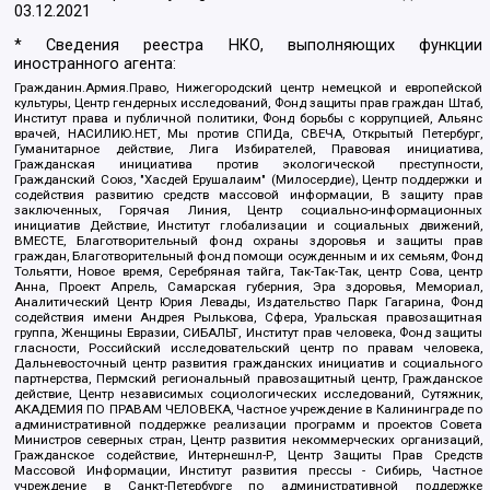
03.12.2021
* Сведения реестра НКО, выполняющих функции
иностранного агента:
Гражданин.Армия.Право, Нижегородский центр немецкой и европейской
культуры, Центр гендерных исследований, Фонд защиты прав граждан Штаб,
Институт права и публичной политики, Фонд борьбы с коррупцией, Альянс
врачей, НАСИЛИЮ.НЕТ, Мы против СПИДа, СВЕЧА, Открытый Петербург,
Гуманитарное действие, Лига Избирателей, Правовая инициатива,
Гражданская инициатива против экологической преступности,
Гражданский Союз, "Хасдей Ерушалаим" (Милосердие), Центр поддержки и
содействия развитию средств массовой информации, В защиту прав
заключенных, Горячая Линия, Центр социально-информационных
инициатив Действие, Институт глобализации и социальных движений,
ВМЕСТЕ, Благотворительный фонд охраны здоровья и защиты прав
граждан, Благотворительный фонд помощи осужденным и их семьям, Фонд
Тольятти, Новое время, Серебряная тайга, Так-Так-Так, центр Сова, центр
Анна, Проект Апрель, Самарская губерния, Эра здоровья, Мемориал,
Аналитический Центр Юрия Левады, Издательство Парк Гагарина, Фонд
содействия имени Андрея Рылькова, Сфера, Уральская правозащитная
группа, Женщины Евразии, СИБАЛЬТ, Институт прав человека, Фонд защиты
гласности, Российский исследовательский центр по правам человека,
Дальневосточный центр развития гражданских инициатив и социального
партнерства, Пермский региональный правозащитный центр, Гражданское
действие, Центр независимых социологических исследований, Сутяжник,
АКАДЕМИЯ ПО ПРАВАМ ЧЕЛОВЕКА, Частное учреждение в Калининграде по
административной поддержке реализации программ и проектов Совета
Министров северных стран, Центр развития некоммерческих организаций,
Гражданское содействие, Интернешнл-Р, Центр Защиты Прав Средств
Массовой Информации, Институт развития прессы - Сибирь, Частное
учреждение в Санкт-Петербурге по административной поддержке