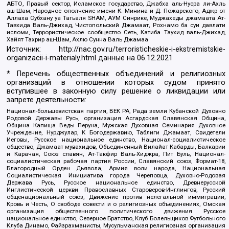
АБТО, Правый сектор, Исламское государство, Джабха аль-Нусра ли-Ахль
аш-Шам, Народное ополчение имени К. Минина и Д. Пожарского, Аджр от
Аллаха Субхану уа Тагьаля SHAM, АУМ Синрике, Муджахеды джамаата Ат-
Тавхида Валь-Джихад, Чистопольский Джамаат, Рохнамо ба суи давлати
исломи, Террористическое сообщество Сеть, Катиба Таухид валь-Джихад,
Хайят Тахрир аш-Шам, Ахлю Сунна Валь Джамаа
Источник:
http://nac.gov.ru/terroristicheskie-i-ekstremistskie-
organizacii-i-materialy.html
данные на
06.12.2021
* Перечень общественных объединений и религиозных
организаций в отношении которых судом принято
вступившее в законную силу решение о ликвидации или
запрете деятельности:
Национал-большевистская партия, ВЕК РА, Рада земли Кубанской Духовно
Родовой Державы Русь, организация Асгардская Славянская Община,
Община Капища Веды Перуна, Мужская Духовная Семинария Духовное
Учреждение, Нурджулар, К Богодержавию, Таблиги Джамаат, Свидетели
Иеговы, Русское национальное единство, Национал-социалистическое
общество, Джамаат мувахидов, Объединенный Вилайат Кабарды, Балкарии
и Карачая, Союз славян, Ат-Такфир Валь-Хиджра, Пит Буль, Национал-
социалистическая рабочая партия России, Славянский союз, Формат-18,
Благородный Орден Дьявола, Армия воли народа, Национальная
Социалистическая Инициатива города Череповца, Духовно-Родовая
Держава Русь, Русское национальное единство, Древнерусской
Инглистической церкви Православных Староверов-Инглингов, Русский
общенациональный союз, Движение против нелегальной иммиграции,
Кровь и Честь, О свободе совести и о религиозных объединениях, Омская
организация общественного политического движения Русское
национальное единство, Северное Братство, Клуб Болельщиков Футбольного
Клуба Динамо, Файзрахманисты, Мусульманская религиозная организация