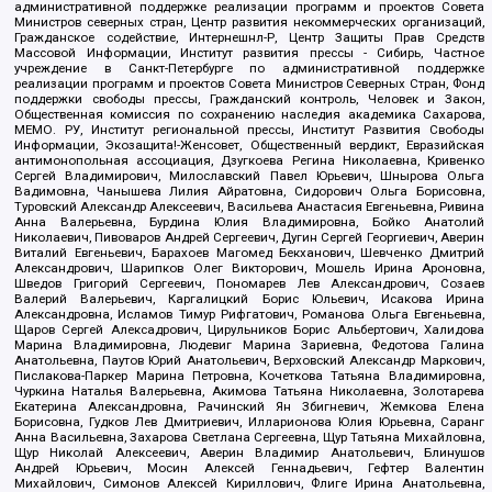
административной поддержке реализации программ и проектов Совета
Министров северных стран, Центр развития некоммерческих организаций,
Гражданское содействие, Интернешнл-Р, Центр Защиты Прав Средств
Массовой Информации, Институт развития прессы - Сибирь, Частное
учреждение в Санкт-Петербурге по административной поддержке
реализации программ и проектов Совета Министров Северных Стран, Фонд
поддержки свободы прессы, Гражданский контроль, Человек и Закон,
Общественная комиссия по сохранению наследия академика Сахарова,
МЕМО. РУ, Институт региональной прессы, Институт Развития Свободы
Информации, Экозащита!-Женсовет, Общественный вердикт, Евразийская
антимонопольная ассоциация, Дзугкоева Регина Николаевна, Кривенко
Сергей Владимирович, Милославский Павел Юрьевич, Шнырова Ольга
Вадимовна, Чанышева Лилия Айратовна, Сидорович Ольга Борисовна,
Туровский Александр Алексеевич, Васильева Анастасия Евгеньевна, Ривина
Анна Валерьевна, Бурдина Юлия Владимировна, Бойко Анатолий
Николаевич, Пивоваров Андрей Сергеевич, Дугин Сергей Георгиевич, Аверин
Виталий Евгеньевич, Барахоев Магомед Бекханович, Шевченко Дмитрий
Александрович, Шарипков Олег Викторович, Мошель Ирина Ароновна,
Шведов Григорий Сергеевич, Пономарев Лев Александрович, Созаев
Валерий Валерьевич, Каргалицкий Борис Юльевич, Исакова Ирина
Александровна, Исламов Тимур Рифгатович, Романова Ольга Евгеньевна,
Щаров Сергей Алексадрович, Цирульников Борис Альбертович, Халидова
Марина Владимировна, Людевиг Марина Зариевна, Федотова Галина
Анатольевна, Паутов Юрий Анатольевич, Верховский Александр Маркович,
Пислакова-Паркер Марина Петровна, Кочеткова Татьяна Владимировна,
Чуркина Наталья Валерьевна, Акимова Татьяна Николаевна, Золотарева
Екатерина Александровна, Рачинский Ян Збигневич, Жемкова Елена
Борисовна, Гудков Лев Дмитриевич, Илларионова Юлия Юрьевна, Саранг
Анна Васильевна, Захарова Светлана Сергеевна, Щур Татьяна Михайловна,
Щур Николай Алексеевич, Аверин Владимир Анатольевич, Блинушов
Андрей Юрьевич, Мосин Алексей Геннадьевич, Гефтер Валентин
Михайлович, Симонов Алексей Кириллович, Флиге Ирина Анатольевна,