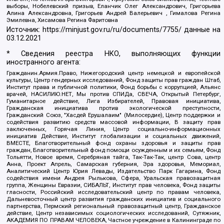
выборы, Нобелевский призыв, Еланчик Олег Александрович, Григорьева
Алина Александровна, Григорьев Андрей Валерьевич , Гималова Регина
Эмилевна, Хисамова Регина Фаритовна
Источник:
https://minjust.gov.ru/ru/documents/7755/
данные на
03.12.2021
* Сведения реестра НКО, выполняющих функции
иностранного агента:
Гражданин.Армия.Право, Нижегородский центр немецкой и европейской
культуры, Центр гендерных исследований, Фонд защиты прав граждан Штаб,
Институт права и публичной политики, Фонд борьбы с коррупцией, Альянс
врачей, НАСИЛИЮ.НЕТ, Мы против СПИДа, СВЕЧА, Открытый Петербург,
Гуманитарное действие, Лига Избирателей, Правовая инициатива,
Гражданская инициатива против экологической преступности,
Гражданский Союз, "Хасдей Ерушалаим" (Милосердие), Центр поддержки и
содействия развитию средств массовой информации, В защиту прав
заключенных, Горячая Линия, Центр социально-информационных
инициатив Действие, Институт глобализации и социальных движений,
ВМЕСТЕ, Благотворительный фонд охраны здоровья и защиты прав
граждан, Благотворительный фонд помощи осужденным и их семьям, Фонд
Тольятти, Новое время, Серебряная тайга, Так-Так-Так, центр Сова, центр
Анна, Проект Апрель, Самарская губерния, Эра здоровья, Мемориал,
Аналитический Центр Юрия Левады, Издательство Парк Гагарина, Фонд
содействия имени Андрея Рылькова, Сфера, Уральская правозащитная
группа, Женщины Евразии, СИБАЛЬТ, Институт прав человека, Фонд защиты
гласности, Российский исследовательский центр по правам человека,
Дальневосточный центр развития гражданских инициатив и социального
партнерства, Пермский региональный правозащитный центр, Гражданское
действие, Центр независимых социологических исследований, Сутяжник,
АКАДЕМИЯ ПО ПРАВАМ ЧЕЛОВЕКА, Частное учреждение в Калининграде по