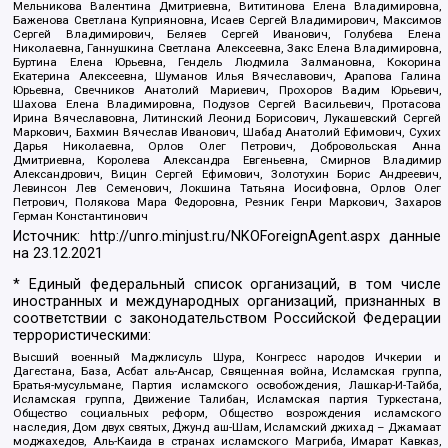
Мельникова Валентина Дмитриевна, Вититинова Елена Владимировна,
Баженова Светлана Куприяновна, Исаев Сергей Владимирович, Максимов
Сергей Владимирович, Беляев Сергей Иванович, Голубева Елена
Николаевна, Ганнушкина Светлана Алексеевна, Закс Елена Владимировна,
Буртина Елена Юрьевна, Гендель Людмила Залмановна, Кокорина
Екатерина Алексеевна, Шуманов Илья Вячеславович, Арапова Галина
Юрьевна, Свечников Анатолий Мариевич, Прохоров Вадим Юрьевич,
Шахова Елена Владимировна, Подузов Сергей Васильевич, Протасова
Ирина Вячеславовна, Литинский Леонид Борисович, Лукашевский Сергей
Маркович, Бахмин Вячеслав Иванович, Шабад Анатолий Ефимович, Сухих
Дарья Николаевна, Орлов Олег Петрович, Добровольская Анна
Дмитриевна, Королева Александра Евгеньевна, Смирнов Владимир
Александрович, Вицин Сергей Ефимович, Золотухин Борис Андреевич,
Левинсон Лев Семенович, Локшина Татьяна Иосифовна, Орлов Олег
Петрович, Полякова Мара Федоровна, Резник Генри Маркович, Захаров
Герман Константинович
Источник:
http://unro.minjust.ru/NKOForeignAgent.aspx
данные
на
23.12.2021
* Единый федеральный список организаций, в том числе
иностранных и международных организаций, признанных в
соответствии с законодательством Российской Федерации
террористическими:
Высший военный Маджлисуль Шура, Конгресс народов Ичкерии и
Дагестана, База, Асбат аль-Ансар, Священная война, Исламская группа,
Братья-мусульмане, Партия исламского освобождения, Лашкар-И-Тайба,
Исламская группа, Движение Талибан, Исламская партия Туркестана,
Общество социальных реформ, Общество возрождения исламского
наследия, Дом двух святых, Джунд аш-Шам, Исламский джихад – Джамаат
моджахедов, Аль-Каида в странах исламского Магриба, Имарат Кавказ,