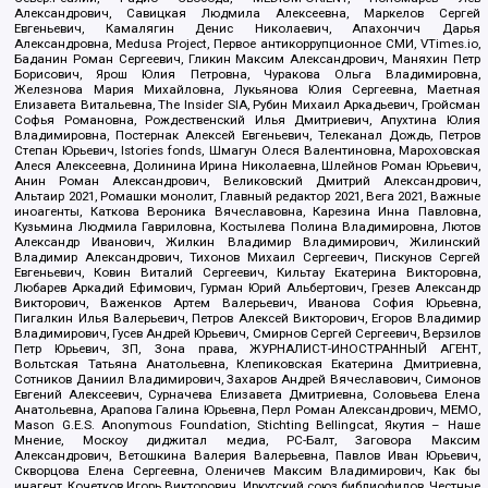
Александрович, Савицкая Людмила Алексеевна, Маркелов Сергей
Евгеньевич, Камалягин Денис Николаевич, Апахончич Дарья
Александровна, Medusa Project, Первое антикоррупционное СМИ, VTimes.io,
Баданин Роман Сергеевич, Гликин Максим Александрович, Маняхин Петр
Борисович, Ярош Юлия Петровна, Чуракова Ольга Владимировна,
Железнова Мария Михайловна, Лукьянова Юлия Сергеевна, Маетная
Елизавета Витальевна, The Insider SIA, Рубин Михаил Аркадьевич, Гройсман
Софья Романовна, Рождественский Илья Дмитриевич, Апухтина Юлия
Владимировна, Постернак Алексей Евгеньевич, Телеканал Дождь, Петров
Степан Юрьевич, Istories fonds, Шмагун Олеся Валентиновна, Мароховская
Алеся Алексеевна, Долинина Ирина Николаевна, Шлейнов Роман Юрьевич,
Анин Роман Александрович, Великовский Дмитрий Александрович,
Альтаир 2021, Ромашки монолит, Главный редактор 2021, Вега 2021, Важные
иноагенты, Каткова Вероника Вячеславовна, Карезина Инна Павловна,
Кузьмина Людмила Гавриловна, Костылева Полина Владимировна, Лютов
Александр Иванович, Жилкин Владимир Владимирович, Жилинский
Владимир Александрович, Тихонов Михаил Сергеевич, Пискунов Сергей
Евгеньевич, Ковин Виталий Сергеевич, Кильтау Екатерина Викторовна,
Любарев Аркадий Ефимович, Гурман Юрий Альбертович, Грезев Александр
Викторович, Важенков Артем Валерьевич, Иванова София Юрьевна,
Пигалкин Илья Валерьевич, Петров Алексей Викторович, Егоров Владимир
Владимирович, Гусев Андрей Юрьевич, Смирнов Сергей Сергеевич, Верзилов
Петр Юрьевич, ЗП, Зона права, ЖУРНАЛИСТ-ИНОСТРАННЫЙ АГЕНТ,
Вольтская Татьяна Анатольевна, Клепиковская Екатерина Дмитриевна,
Сотников Даниил Владимирович, Захаров Андрей Вячеславович, Симонов
Евгений Алексеевич, Сурначева Елизавета Дмитриевна, Соловьева Елена
Анатольевна, Арапова Галина Юрьевна, Перл Роман Александрович, МЕМО,
Mason G.E.S. Anonymous Foundation, Stichting Bellingcat, Якутия – Наше
Мнение, Москоу диджитал медиа, РС-Балт, Заговора Максим
Александрович, Ветошкина Валерия Валерьевна, Павлов Иван Юрьевич,
Скворцова Елена Сергеевна, Оленичев Максим Владимирович, Как бы
инагент, Кочетков Игорь Викторович, Иркутский союз библиофилов, Честные