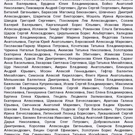
Анна Валерьевна, Бурдина Юлия Владимировна, Бойко Анатолий
Николаевич, Пивоваров Андрей Сергеевич, Дугин Сергей Георгиевич, Аверин
Виталий Евгеньевич, Барахоев Магомед Бекханович, Шевченко Дмитрий
Александрович, Шарипков Олег Викторович, Мошель Ирина Ароновна,
Шведов Григорий Сергеевич, Пономарев Лев Александрович, Созаев
Валерий Валерьевич, Каргалицкий Борис Юльевич, Исакова Ирина
Александровна, Исламов Тимур Рифгатович, Романова Ольга Евгеньевна,
Щаров Сергей Алексадрович, Цирульников Борис Альбертович, Халидова
Марина Владимировна, Людевиг Марина Зариевна, Федотова Галина
Анатольевна, Паутов Юрий Анатольевич, Верховский Александр Маркович,
Пислакова-Паркер Марина Петровна, Кочеткова Татьяна Владимировна,
Чуркина Наталья Валерьевна, Акимова Татьяна Николаевна, Золотарева
Екатерина Александровна, Рачинский Ян Збигневич, Жемкова Елена
Борисовна, Гудков Лев Дмитриевич, Илларионова Юлия Юрьевна, Саранг
Анна Васильевна, Захарова Светлана Сергеевна, Щур Татьяна Михайловна,
Щур Николай Алексеевич, Аверин Владимир Анатольевич, Блинушов
Андрей Юрьевич, Мосин Алексей Геннадьевич, Гефтер Валентин
Михайлович, Симонов Алексей Кириллович, Флиге Ирина Анатольевна,
Мельникова Валентина Дмитриевна, Вититинова Елена Владимировна,
Баженова Светлана Куприяновна, Исаев Сергей Владимирович, Максимов
Сергей Владимирович, Беляев Сергей Иванович, Голубева Елена
Николаевна, Ганнушкина Светлана Алексеевна, Закс Елена Владимировна,
Буртина Елена Юрьевна, Гендель Людмила Залмановна, Кокорина
Екатерина Алексеевна, Шуманов Илья Вячеславович, Арапова Галина
Юрьевна, Свечников Анатолий Мариевич, Прохоров Вадим Юрьевич,
Шахова Елена Владимировна, Подузов Сергей Васильевич, Протасова
Ирина Вячеславовна, Литинский Леонид Борисович, Лукашевский Сергей
Маркович, Бахмин Вячеслав Иванович, Шабад Анатолий Ефимович, Сухих
Дарья Николаевна, Орлов Олег Петрович, Добровольская Анна
Дмитриевна, Королева Александра Евгеньевна, Смирнов Владимир
Александрович, Вицин Сергей Ефимович, Золотухин Борис Андреевич,
Левинсон Лев Семенович, Локшина Татьяна Иосифовна, Орлов Олег