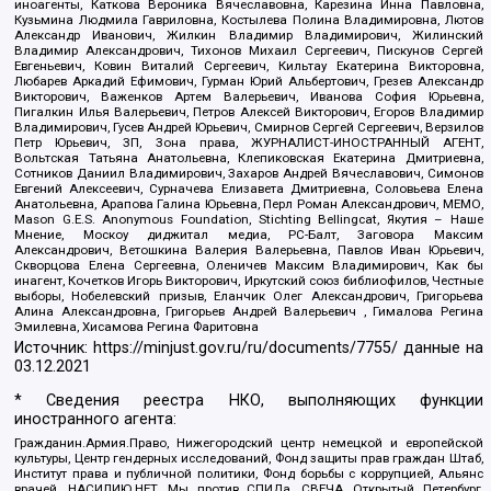
иноагенты, Каткова Вероника Вячеславовна, Карезина Инна Павловна,
Кузьмина Людмила Гавриловна, Костылева Полина Владимировна, Лютов
Александр Иванович, Жилкин Владимир Владимирович, Жилинский
Владимир Александрович, Тихонов Михаил Сергеевич, Пискунов Сергей
Евгеньевич, Ковин Виталий Сергеевич, Кильтау Екатерина Викторовна,
Любарев Аркадий Ефимович, Гурман Юрий Альбертович, Грезев Александр
Викторович, Важенков Артем Валерьевич, Иванова София Юрьевна,
Пигалкин Илья Валерьевич, Петров Алексей Викторович, Егоров Владимир
Владимирович, Гусев Андрей Юрьевич, Смирнов Сергей Сергеевич, Верзилов
Петр Юрьевич, ЗП, Зона права, ЖУРНАЛИСТ-ИНОСТРАННЫЙ АГЕНТ,
Вольтская Татьяна Анатольевна, Клепиковская Екатерина Дмитриевна,
Сотников Даниил Владимирович, Захаров Андрей Вячеславович, Симонов
Евгений Алексеевич, Сурначева Елизавета Дмитриевна, Соловьева Елена
Анатольевна, Арапова Галина Юрьевна, Перл Роман Александрович, МЕМО,
Mason G.E.S. Anonymous Foundation, Stichting Bellingcat, Якутия – Наше
Мнение, Москоу диджитал медиа, РС-Балт, Заговора Максим
Александрович, Ветошкина Валерия Валерьевна, Павлов Иван Юрьевич,
Скворцова Елена Сергеевна, Оленичев Максим Владимирович, Как бы
инагент, Кочетков Игорь Викторович, Иркутский союз библиофилов, Честные
выборы, Нобелевский призыв, Еланчик Олег Александрович, Григорьева
Алина Александровна, Григорьев Андрей Валерьевич , Гималова Регина
Эмилевна, Хисамова Регина Фаритовна
Источник:
https://minjust.gov.ru/ru/documents/7755/
данные на
03.12.2021
* Сведения реестра НКО, выполняющих функции
иностранного агента:
Гражданин.Армия.Право, Нижегородский центр немецкой и европейской
культуры, Центр гендерных исследований, Фонд защиты прав граждан Штаб,
Институт права и публичной политики, Фонд борьбы с коррупцией, Альянс
врачей, НАСИЛИЮ.НЕТ, Мы против СПИДа, СВЕЧА, Открытый Петербург,