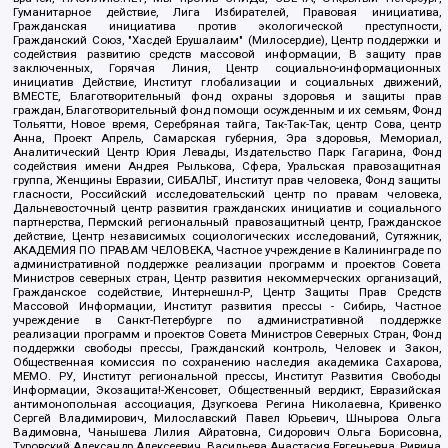
Гуманитарное действие, Лига Избирателей, Правовая инициатива,
Гражданская инициатива против экологической преступности,
Гражданский Союз, "Хасдей Ерушалаим" (Милосердие), Центр поддержки и
содействия развитию средств массовой информации, В защиту прав
заключенных, Горячая Линия, Центр социально-информационных
инициатив Действие, Институт глобализации и социальных движений,
ВМЕСТЕ, Благотворительный фонд охраны здоровья и защиты прав
граждан, Благотворительный фонд помощи осужденным и их семьям, Фонд
Тольятти, Новое время, Серебряная тайга, Так-Так-Так, центр Сова, центр
Анна, Проект Апрель, Самарская губерния, Эра здоровья, Мемориал,
Аналитический Центр Юрия Левады, Издательство Парк Гагарина, Фонд
содействия имени Андрея Рылькова, Сфера, Уральская правозащитная
группа, Женщины Евразии, СИБАЛЬТ, Институт прав человека, Фонд защиты
гласности, Российский исследовательский центр по правам человека,
Дальневосточный центр развития гражданских инициатив и социального
партнерства, Пермский региональный правозащитный центр, Гражданское
действие, Центр независимых социологических исследований, Сутяжник,
АКАДЕМИЯ ПО ПРАВАМ ЧЕЛОВЕКА, Частное учреждение в Калининграде по
административной поддержке реализации программ и проектов Совета
Министров северных стран, Центр развития некоммерческих организаций,
Гражданское содействие, Интернешнл-Р, Центр Защиты Прав Средств
Массовой Информации, Институт развития прессы - Сибирь, Частное
учреждение в Санкт-Петербурге по административной поддержке
реализации программ и проектов Совета Министров Северных Стран, Фонд
поддержки свободы прессы, Гражданский контроль, Человек и Закон,
Общественная комиссия по сохранению наследия академика Сахарова,
МЕМО. РУ, Институт региональной прессы, Институт Развития Свободы
Информации, Экозащита!-Женсовет, Общественный вердикт, Евразийская
антимонопольная ассоциация, Дзугкоева Регина Николаевна, Кривенко
Сергей Владимирович, Милославский Павел Юрьевич, Шнырова Ольга
Вадимовна, Чанышева Лилия Айратовна, Сидорович Ольга Борисовна,
Туровский Александр Алексеевич, Васильева Анастасия Евгеньевна, Ривина