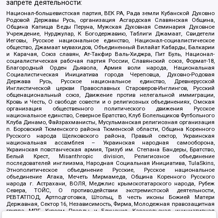
запрете деятельности:
Национал-большевистская партия, ВЕК РА, Рада земли Кубанской Духовно
Родовой Державы Русь, организация Асгардская Славянская Община,
Община Капища Веды Перуна, Мужская Духовная Семинария Духовное
Учреждение, Нурджулар, К Богодержавию, Таблиги Джамаат, Свидетели
Иеговы, Русское национальное единство, Национал-социалистическое
общество, Джамаат мувахидов, Объединенный Вилайат Кабарды, Балкарии
и Карачая, Союз славян, Ат-Такфир Валь-Хиджра, Пит Буль, Национал-
социалистическая рабочая партия России, Славянский союз, Формат-18,
Благородный Орден Дьявола, Армия воли народа, Национальная
Социалистическая Инициатива города Череповца, Духовно-Родовая
Держава Русь, Русское национальное единство, Древнерусской
Инглистической церкви Православных Староверов-Инглингов, Русский
общенациональный союз, Движение против нелегальной иммиграции,
Кровь и Честь, О свободе совести и о религиозных объединениях, Омская
организация общественного политического движения Русское
национальное единство, Северное Братство, Клуб Болельщиков Футбольного
Клуба Динамо, Файзрахманисты, Мусульманская религиозная организация
п. Боровский Тюменского района Тюменской области, Община Коренного
Русского народа Щелковского района, Правый сектор, Украинская
национальная ассамблея – Украинская народная самооборона,
Украинская повстанческая армия, Тризуб им. Степана Бандеры, Братство,
Белый Крест, Misanthropic division, Религиозное объединение
последователей инглиизма, Народная Социальная Инициатива, TulaSkins,
Этнополитическое объединение Русские, Русское национальное
объединение Атака, Мечеть Мирмамеда, Община Коренного Русского
народа г. Астрахани, ВОЛЯ, Меджлис крымскотатарского народа, Рубеж
Севера, ТОЙС, О противодействии экстремистской деятельности,
РЕВТАТПОД, Артподготовка, Штольц, В честь иконы Божией Матери
Державная, Сектор 16, Независимость, Фирма, Молодежная правозащитная
группа МПГ, Курсом Правды и Единения, Каракольская инициативная
группа, Автоград Крю, Союз Славянских Сил Руси, Алля-Аят,