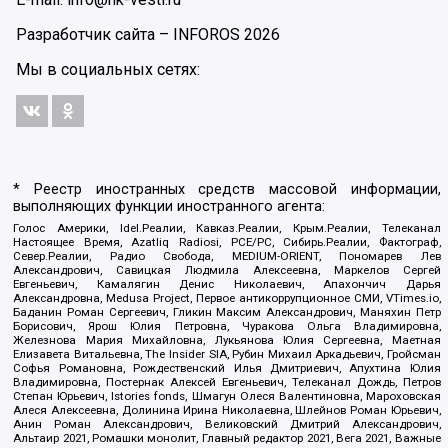
Разработчик сайта –
INFOROS
2026
Мы в социальных сетях:
* Реестр иностранных средств массовой информации,
выполняющих функции иностранного агента:
Голос Америки, Idel.Реалии, Кавказ.Реалии, Крым.Реалии, Телеканал
Настоящее Время, Azatliq Radiosi, PCE/PC, Сибирь.Реалии, Фактограф,
Север.Реалии, Радио Свобода, MEDIUM-ORIENT, Пономарев Лев
Александрович, Савицкая Людмила Алексеевна, Маркелов Сергей
Евгеньевич, Камалягин Денис Николаевич, Апахончич Дарья
Александровна, Medusa Project, Первое антикоррупционное СМИ, VTimes.io,
Баданин Роман Сергеевич, Гликин Максим Александрович, Маняхин Петр
Борисович, Ярош Юлия Петровна, Чуракова Ольга Владимировна,
Железнова Мария Михайловна, Лукьянова Юлия Сергеевна, Маетная
Елизавета Витальевна, The Insider SIA, Рубин Михаил Аркадьевич, Гройсман
Софья Романовна, Рождественский Илья Дмитриевич, Апухтина Юлия
Владимировна, Постернак Алексей Евгеньевич, Телеканал Дождь, Петров
Степан Юрьевич, Istories fonds, Шмагун Олеся Валентиновна, Мароховская
Алеся Алексеевна, Долинина Ирина Николаевна, Шлейнов Роман Юрьевич,
Анин Роман Александрович, Великовский Дмитрий Александрович,
Альтаир 2021, Ромашки монолит, Главный редактор 2021, Вега 2021, Важные