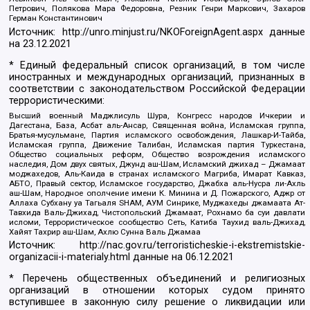
Петрович, Полякова Мара Федоровна, Резник Генри Маркович, Захаров
Герман Константинович
Источник:
http://unro.minjust.ru/NKOForeignAgent.aspx
данные
на
23.12.2021
* Единый федеральный список организаций, в том числе
иностранных и международных организаций, признанных в
соответствии с законодательством Российской Федерации
террористическими:
Высший военный Маджлисуль Шура, Конгресс народов Ичкерии и
Дагестана, База, Асбат аль-Ансар, Священная война, Исламская группа,
Братья-мусульмане, Партия исламского освобождения, Лашкар-И-Тайба,
Исламская группа, Движение Талибан, Исламская партия Туркестана,
Общество социальных реформ, Общество возрождения исламского
наследия, Дом двух святых, Джунд аш-Шам, Исламский джихад – Джамаат
моджахедов, Аль-Каида в странах исламского Магриба, Имарат Кавказ,
АБТО, Правый сектор, Исламское государство, Джабха аль-Нусра ли-Ахль
аш-Шам, Народное ополчение имени К. Минина и Д. Пожарского, Аджр от
Аллаха Субхану уа Тагьаля SHAM, АУМ Синрике, Муджахеды джамаата Ат-
Тавхида Валь-Джихад, Чистопольский Джамаат, Рохнамо ба суи давлати
исломи, Террористическое сообщество Сеть, Катиба Таухид валь-Джихад,
Хайят Тахрир аш-Шам, Ахлю Сунна Валь Джамаа
Источник:
http://nac.gov.ru/terroristicheskie-i-ekstremistskie-
organizacii-i-materialy.html
данные на
06.12.2021
* Перечень общественных объединений и религиозных
организаций в отношении которых судом принято
вступившее в законную силу решение о ликвидации или