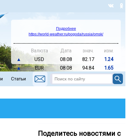
Подробнее
https://world-weather.ru/pogoda/russia/omsk/
Валюта
Дата
знач.
изм.
▲
USD
08.08
82.17
1.24
▲
EUR
08.08
94.84
1.65
ти
Статьи
Поделитесь новостями с