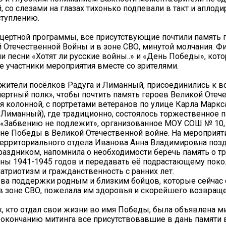
, со слезами на глазах тихонько подпевали в такт и аплод
туплению.
цертной программы, все присутствующие почтили память 
 Отечественной Войны и в зоне СВО, минутой молчания. Ф
ли песни «Хотят ли русские войны..» и «День Победы», кот
е участники мероприятия вместе со зрителями.
, жители посёлков Радуга и Лиманный, присоединились к 
ертный полк», чтобы почтить память героев Великой Отеч
я колонной, с портретами ветеранов по улице Карла Маркс
. Лиманный), где традиционно, состоялось торжественное 
 «Забвению не подлежит», организованное МОУ СОШ № 10
не Победы в Великой Отечественной войне. На мероприят
ерриториального отдела Иванова Анна Владимировна поз
раздником, напомнила о необходимости беречь память о т
ны 1941-1945 годов и передавать её подрастающему пок
атриотизм и гражданственность с ранних лет.
ва поддержки родным и близким бойцов, которые сейчас 
 зоне СВО, пожелала им здоровья и скорейшего возвращ
ех, кто отдал свои жизни во имя Победы, была объявлена м
 окончанию митинга все присутствовавшие в дань памяти