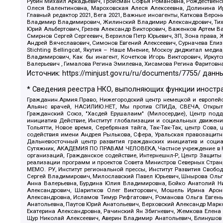
Рубин Михаил Аркадьевич, Гройсман Софья Романовна, Рождественски
Олеся Валентиновна, Мароховская Алеся Алексеевна, Долинина И
Главный редактор 2021, Вега 2021, Важные иноагенты, Каткова Вер
Владимир Владимирович, Жилинский Владимир Александрович, Тихон
Юрий Альбертович, Грезев Александр Викторович, Важенков Артем В
Смирнов Сергей Сергеевич, Верзилов Петр Юрьевич, ЗП, Зона прав
Андрей Вячеславович, Симонов Евгений Алексеевич, Сурначева Елиз
Stichting Bellingcat, Якутия – Наше Мнение, Москоу диджитал мед
Владимирович, Как бы инагент, Кочетков Игорь Викторович, Иркут
Валерьевич , Гималова Регина Эмилевна, Хисамова Регина Фаритовн
Источник:
https://minjust.gov.ru/ru/documents/7755/
данны
* Сведения реестра НКО, выполняющих функции иностра
Гражданин.Армия.Право, Нижегородский центр немецкой и европейск
Альянс врачей, НАСИЛИЮ.НЕТ, Мы против СПИДа, СВЕЧА, Открытый
Гражданский Союз, "Хасдей Ерушалаим" (Милосердие), Центр под
инициатив Действие, Институт глобализации и социальных движен
Тольятти, Новое время, Серебряная тайга, Так-Так-Так, центр Сова
содействия имени Андрея Рылькова, Сфера, Уральская правозащитна
Дальневосточный центр развития гражданских инициатив и социа
Сутяжник, АКАДЕМИЯ ПО ПРАВАМ ЧЕЛОВЕКА, Частное учреждение в Ка
организаций, Гражданское содействие, Интернешнл-Р, Центр Защиты
реализации программ и проектов Совета Министров Северных Стран
МЕМО. РУ, Институт региональной прессы, Институт Развития Своб
Сергей Владимирович, Милославский Павел Юрьевич, Шнырова Ольга
Анна Валерьевна, Бурдина Юлия Владимировна, Бойко Анатолий Ник
Александрович, Шарипков Олег Викторович, Мошель Ирина Ароно
Александровна, Исламов Тимур Рифгатович, Романова Ольга Евгень
Анатольевна, Паутов Юрий Анатольевич, Верховский Александр Марк
Екатерина Александровна, Рачинский Ян Збигневич, Жемкова Елена 
Щур Николай Алексеевич, Аверин Владимир Анатольевич, Блинушов 