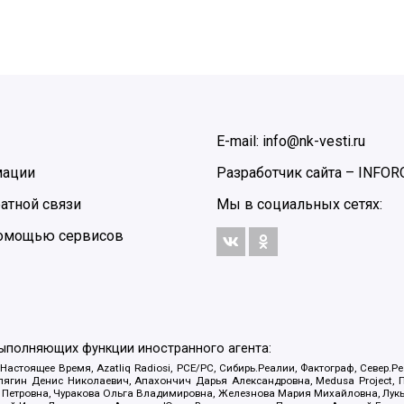
E-mail: info@nk-vesti.ru
мации
Разработчик сайта –
INFOR
атной связи
Мы в социальных сетях:
 помощью сервисов
выполняющих функции иностранного агента:
 Настоящее Время, Azatliq Radiosi, PCE/PC, Сибирь.Реалии, Фактограф, Север
ягин Денис Николаевич, Апахончич Дарья Александровна, Medusa Project, П
етровна, Чуракова Ольга Владимировна, Железнова Мария Михайловна, Лукьян