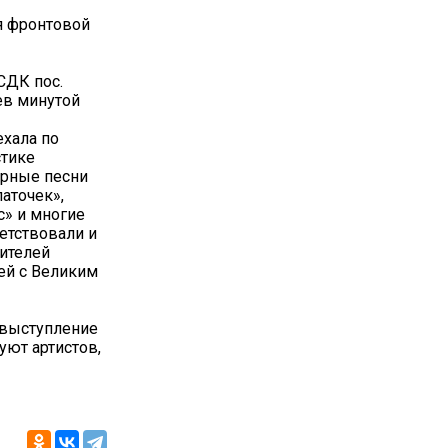
я фронтовой
 СДК пос.
ев минутой
ехала по
стике
арные песни
аточек»,
с» и многие
етствовали и
ителей
ей с Великим
 выступление
уют артистов,