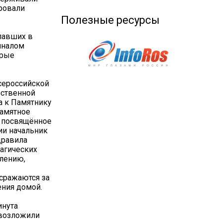
ировали
Полезные ресурсы
павших в
иналом
орые
всероссийской
ественной
а к Памятнику
памятное
, посвящённое
ии начальник
дравила
рагических
олению,
сражаются за
ения домой.
инута
 возложили