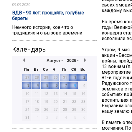
своих эмоций
09.09.2020
каждому выс
ВДВ - 90 лет: прощайте, голубые
береты
Во время кон
годы Великой
Немного истории, кое-что о
концерта ста
традициях и о вызове времени
исполнили вс
Календарь
Утром, 9 мая
акции «Бессм
Август
2026
войны, пройд
13 воинам (п
Пн
Вт
Ср
Чт
Пт
Сб
Вс
мероприятие
27
28
29
30
31
1
2
81-й годовщи
Радужского т
3
4
5
6
7
8
9
земляков с п
10
11
12
13
14
15
16
событиях вой
воспитывая п
17
18
19
20
21
22
23
Выразила сло
24
25
26
27
28
29
30
нашу землю в
31
1
2
3
4
5
6
В память о т
молчания. По