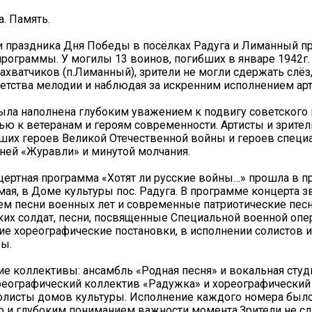
а. Память.
и праздника Дня Победы в посёлках Радуга и Лиманный п
рограммы. У могилы 13 воинов, погибших в январе 1942г. 
ахватчиков (п.Лиманный), зрители не могли сдержать слёз
етства мелодии и наблюдая за искренним исполнением арт
ла наполнена глубоким уважением к подвигу советского 
ью к ветеранам и героям современности. Артисты и зрител
ших героев Великой Отечественной войны и героев специ
ней «Журавли» и минутой молчания.
ертная программа «Хотят ли русские войны…» прошла в 
 мая, в Доме культуры пос. Радуга. В программе концерта з
м песни военных лет и современные патриотические песни
ких солдат, песни, посвященные Специальной военной опер
ие хореографические постановки, в исполнении солистов 
ы.
ие коллективы: ансамбль «Родная песня» и вокальная студ
еографический коллектив «Радужка» и хореографический
олисты домов культуры. Исполнение каждого номера был
ю и глубоким пониманием важности момента.Зрители не с