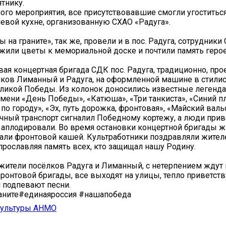
тнику.
ого мероприятия, все присутствовавшие смогли угоститьс
левой кухне, организованную СХАО «Радуга».
на граните», так же, провели и в пос. Радуга, сотрудники
жили цветы к мемориальной доске и почтили память геро
вая концертная бригада СДК пос. Радуга, традиционно, про
ков Лиманный и Радуга, на оформленной машине в стили
ликой Победы. Из колонок доносились известные легенд
мени «День Победы», «Катюша», «Три танкиста», «Синий пл
 по городу», «Эх, путь дорожка, фронтовая», «Майский валь
ечный транспорт сигналил Победному кортежу, а люди прив
аплодировали. Во время остановки концертной бригады ж
али фронтовой кашей. Культработники поздравляли жител
прославляя память всех, кто защищал нашу Родину.
жители посёлков Радуга и Лиманный, с нетерпением ждут
ронтовой бригады, все выходят на улицы, тепло приветств
 подпевают песни.
аните#единаяроссия #нашапобеда
культуры АНМО