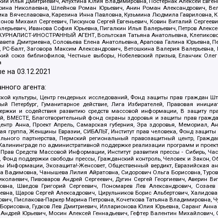
й Илья Дмитриевич, Апухтина Юлия Владимировна, Постернак Алексей Евгеньев
рина Николаевна, Шлейнов Роман Юрьевич, Анин Роман Александрович, Вел
оника Вячеславовна, Карезина Инна Павловна, Кузьмина Людмила Гавриловна
ов Михаил Сергеевич, Пискунов Сергей Евгеньевич, Ковин Виталий Сергеевич
алерьевич, Иванова София Юрьевна, Пигалкин Илья Валерьевич, Петров Алексе
а, ЖУРНАЛИСТ-ИНОСТРАННЫЙ АГЕНТ, Вольтская Татьяна Анатольевна, Клепиков
авета Дмитриевна, Соловьева Елена Анатольевна, Арапова Галина Юрьевна, П
иа, РС-Балт, Заговора Максим Александрович, Ветошкина Валерия Валерьевна
ский союз библиофилов, Честные выборы, Нобелевский призыв, Еланчик Олег
а
е на
03.12.2021
нного агента:
ой культуры, Центр гендерных исследований, Фонд защиты прав граждан Шта
 Петербург, Гуманитарное действие, Лига Избирателей, Правовая инициат
держки и содействия развитию средств массовой информации, В защиту п
ий, ВМЕСТЕ, Благотворительный фонд охраны здоровья и защиты прав граж
, центр Анна, Проект Апрель, Самарская губерния, Эра здоровья, Мемориал,
я группа, Женщины Евразии, СИБАЛЬТ, Институт прав человека, Фонд защиты 
льного партнерства, Пермский региональный правозащитный центр, Граждан
лининграде по административной поддержке реализации программ и проекто
 Прав Средств Массовой Информации, Институт развития прессы - Сибирь, Ча
, Фонд поддержки свободы прессы, Гражданский контроль, Человек и Закон, 
оды Информации, Экозащита!-Женсовет, Общественный вердикт, Евразийская а
 Вадимовна, Чанышева Лилия Айратовна, Сидорович Ольга Борисовна, Туровс
олаевич, Пивоваров Андрей Сергеевич, Дугин Сергей Георгиевич, Аверин В
вна, Шведов Григорий Сергеевич, Пономарев Лев Александрович, Созаев
евна, Щаров Сергей Алексадрович, Цирульников Борис Альбертович, Халидо
ович, Пислакова-Паркер Марина Петровна, Кочеткова Татьяна Владимировна, Ч
Борисовна, Гудков Лев Дмитриевич, Илларионова Юлия Юрьевна, Саранг Анна
Андрей Юрьевич, Мосин Алексей Геннадьевич, Гефтер Валентин Михайлович,