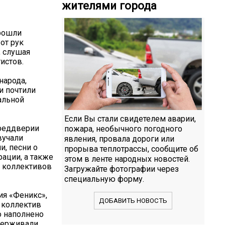
жителями города
рошли
от рук
, слушая
истов.
народа,
и почтили
альной
Если Вы стали свидетелем аварии,
преддверии
пожара, необычного погодного
вучали
явления, провала дороги или
, песни о
прорыва теплотрассы, сообщите об
ации, а также
этом в ленте народных новостей.
и коллективов
Загружайте фотографии через
специальную форму.
ия «Феникс»,
ДОБАВИТЬ НОВОСТЬ
 коллектив
о наполнено
держивали