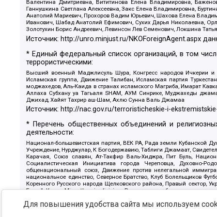
Валентина Дмитриевна, Вититинова Елена Владимировна, Баженов
Ганнушкина Светлана Алексеевна, Закс Елена Владимировна, Буртин
Анатолий Мариевич, Прохоров Вадим Юрьевич, Шахова Елена Владими
Иванович, Шабад Анатолий Ефимович, Сухих Дарья Николаевна, Орл
Золотухин Борис Андреевич, Левинсон Лев Семенович, Локшина Тать
Источник:
http://unro.minjust.ru/NKOForeignAgent.aspx
дан
* Единый федеральный список организаций, в том чис
террористическими:
Высший военный Маджлисуль Шура, Конгресс народов Ичкерии и Да
Исламская группа, Движение Талибан, Исламская партия Туркест
моджахедов, Аль-Каида в странах исламского Магриба, Имарат Кавка
Аллаха Субхану уа Тагьаля SHAM, АУМ Синрике, Муджахеды джамаа
Джихад, Хайят Тахрир аш-Шам, Ахлю Сунна Валь Джамаа
Источник:
http://nac.gov.ru/terroristicheskie-i-ekstremistskie
* Перечень общественных объединений и религиозных
деятельности:
Национал-большевистская партия, ВЕК РА, Рада земли Кубанской 
Учреждение, Нурджулар, К Богодержавию, Таблиги Джамаат, Свидете
Карачая, Союз славян, Ат-Такфир Валь-Хиджра, Пит Буль, Нацио
Социалистическая Инициатива города Череповца, Духовно-Родо
общенациональный союз, Движение против нелегальной иммиграц
национальное единство, Северное Братство, Клуб Болельщиков Фу
Коренного Русского народа Щелковского района, Правый сектор, Ук
Белый Крест, Misanthropic division, Религиозное объединение пос
Атака, Мечеть Мирмамеда, Община Коренного Русского народа г
Для повышения удобства сайта мы используем cooki
Артподготовка, Штольц, В честь иконы Божией Матери Державная, С
Крю, Союз Славянских Сил Руси, Алля-Аят, Благотворительный панси