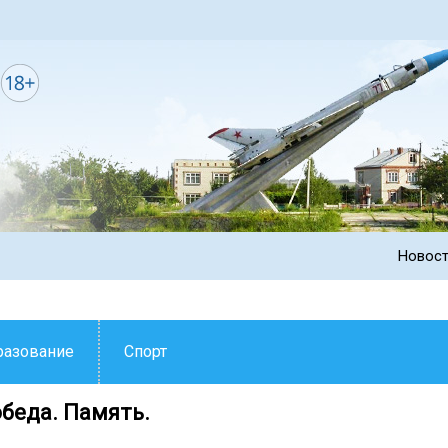
Новос
разование
Спорт
обеда. Память.