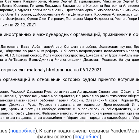
а Светлана Куприяновна, Исаев Сергей Владимирович, Максимов Сергей Вл
а Елена Юрьевна, Гендель Людмила Залмановна, Кокорина Екатерина Алексее
ровна, Подузов Сергей Васильевич, Протасова Ирина Вячеславовна, Литинск
ов Олег Петрович, Добровольская Анна Дмитриевна, Королева Александра Ев
яна Иосифовна, Орлов Олег Петрович, Полякова Мара Федоровна, Резник Генри
ные на
23.12.2021
ле иностранных и международных организаций, признанных в с
гестана, База, Асбат аль-Ансар, Священная война, Исламская группа, Бра
ана, Общество социальных реформ, Общество возрождения исламского насле
з, АБТО, Правый сектор, Исламское государство, Джабха аль-Нусра ли-Ахль а
та Ат-Тавхида Валь-Джихад, Чистопольский Джамаат, Рохнамо ба суи давлат
-organizacii-i-materialy.html
данные на
06.12.2021
 организаций в отношении которых судом принято вступивше
Духовно Родовой Державы Русь, организация Асгардская Славянская Община,
ли Иеговы, Русское национальное единство, Национал-социалистическое обще
нал-социалистическая рабочая партия России, Славянский союз, Формат-
вая Держава Русь, Русское национальное единство, Древнерусской Ингл
ии, Кровь и Честь, О свободе совести и о религиозных объединениях, Ом
тбольного Клуба Динамо, Файзрахманисты, Мусульманская религиозная орган
раинская национальная ассамблея – Украинская народная самооборона, Укра
ледователей инглиизма, Народная Социальная Инициатива, TulaSkins, Этноп
. Астрахани, ВОЛЯ, Меджлис крымскотатарского народа, Рубеж Севера, ТО
es (
подробнее
). К сайту подключены сервисы Yandex.Metrika
ектор 16, Независимость, Фирма, Молодежная правозащитная группа МПГ, Кур
онат Ак Умут, Русская республика Русь, Арестантское уголовное единство, Ба
файлы cookies (
подробнее
).