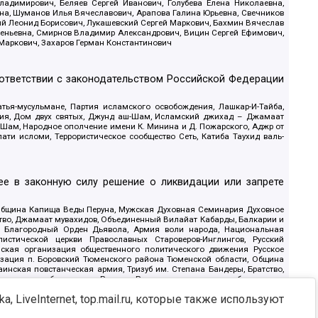
адимирович, Беляев Сергей Иванович, Голубева Елена Николаевна,
вна, Шуманов Илья Вячеславович, Арапова Галина Юрьевна, Свечников
ий Леонид Борисович, Лукашевский Сергей Маркович, Бахмин Вячеслав
геньевна, Смирнов Владимир Александрович, Вицин Сергей Ефимович,
 Маркович, Захаров Герман Константинович
оответствии с законодательством Российской Федерации
тья-мусульмане, Партия исламского освобождения, Лашкар-И-Тайба,
дия, Дом двух святых, Джунд аш-Шам, Исламский джихад – Джамаат
ш-Шам, Народное ополчение имени К. Минина и Д. Пожарского, Аджр от
и исломи, Террористическое сообщество Сеть, Катиба Таухид валь-
е в законную силу решение о ликвидации или запрете
 Община Капища Веды Перуна, Мужская Духовная Семинария Духовное
ство, Джамаат мувахидов, Объединенный Вилайат Кабарды, Балкарии и
18, Благородный Орден Дьявола, Армия воли народа, Национальная
истической церкви Православных Староверов-Инглингов, Русский
ская организация общественного политического движения Русское
изация п. Боровский Тюменского района Тюменской области, Община
инская повстанческая армия, Тризуб им. Степана Бандеры, Братство,
олитическое объединение Русские, Русское национальное объединение
ЙС, О противодействии экстремистской деятельности, РЕВТАТПОД,
, LiveInternet, top.mail.ru, которые также используют
сом Правды и Единения, Каракольская инициативная группа, Автоград
шкорт, Нация и свобода, W.H.С., Фалунь Дафа, Иртыш Ultras, Русский