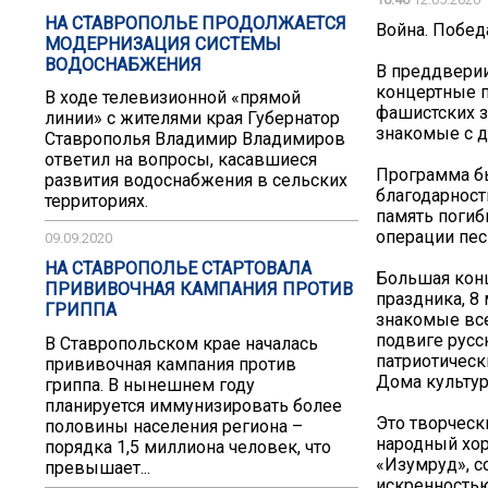
НА СТАВРОПОЛЬЕ ПРОДОЛЖАЕТСЯ
Война. Побед
МОДЕРНИЗАЦИЯ СИСТЕМЫ
ВОДОСНАБЖЕНИЯ
В преддвери
концертные п
В ходе телевизионной «прямой
фашистских з
линии» с жителями края Губернатор
знакомые с д
Ставрополья Владимир Владимиров
ответил на вопросы, касавшиеся
Программа бы
развития водоснабжения в сельских
благодарност
территориях.
память погиб
операции пес
09.09.2020
НА СТАВРОПОЛЬЕ СТАРТОВАЛА
Большая конц
ПРИВИВОЧНАЯ КАМПАНИЯ ПРОТИВ
праздника, 8
ГРИППА
знакомые все
подвиге русс
В Ставропольском крае началась
патриотическ
прививочная кампания против
Дома культур
гриппа. В нынешнем году
планируется иммунизировать более
Это творческ
половины населения региона –
народный хор
порядка 1,5 миллиона человек, что
«Изумруд», с
превышает...
искренность