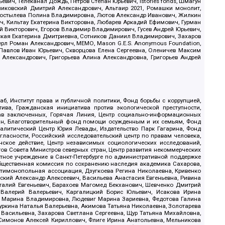
ич, Телеканал Дождь, Петров Степан Юрьевич, Istories fonds, Шмагун
иковский Дмитрий Александрович, Альтаир 2021, Ромашки монолит,
, Костылева Полина Владимировна, Лютов Александр Иванович, Жилкин
, Кильтау Екатерина Викторовна, Любарев Аркадий Ефимович, Гурман
й Викторович, Егоров Владимир Владимирович, Гусев Андрей Юрьевич,
ская Екатерина Дмитриевна, Сотников Даниил Владимирович, Захаров
ерл Роман Александрович, МЕМО, Mason G.E.S. Anonymous Foundation,
, Павлов Иван Юрьевич, Скворцова Елена Сергеевна, Оленичев Максим
 Александрович, Григорьева Алина Александровна, Григорьев Андрей
б, Институт права и публичной политики, Фонд борьбы с коррупцией,
ива, Гражданская инициатива против экологической преступности,
рав заключенных, Горячая Линия, Центр социально-информационных
дан, Благотворительный фонд помощи осужденным и их семьям, Фонд
 Аналитический Центр Юрия Левады, Издательство Парк Гагарина, Фонд
гласности, Российский исследовательский центр по правам человека,
ское действие, Центр независимых социологических исследований,
в Совета Министров северных стран, Центр развития некоммерческих
стное учреждение в Санкт-Петербурге по административной поддержке
Общественная комиссия по сохранению наследия академика Сахарова,
нтимонопольная ассоциация, Дзугкоева Регина Николаевна, Кривенко
кий Александр Алексеевич, Васильева Анастасия Евгеньевна, Ривина
италий Евгеньевич, Барахоев Магомед Бекханович, Шевченко Дмитрий
 Валерий Валерьевич, Каргалицкий Борис Юльевич, Исакова Ирина
ва Марина Владимировна, Людевиг Марина Зариевна, Федотова Галина
уркина Наталья Валерьевна, Акимова Татьяна Николаевна, Золотарева
 Васильевна, Захарова Светлана Сергеевна, Щур Татьяна Михайловна,
 Симонов Алексей Кириллович, Флиге Ирина Анатольевна, Мельникова