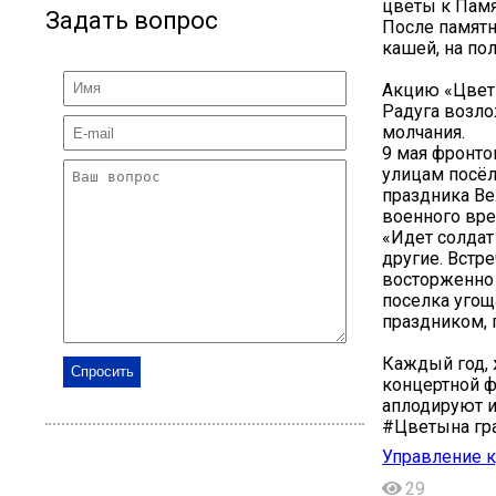
цветы к Памя
Задать вопрос
После памятн
кашей, на по
Акцию «Цветы 
Радуга возло
молчания.
9 мая фронто
улицам посёл
праздника Ве
военного вре
«Идет солдат
другие. Встр
восторженно 
поселка угощ
праздником, 
Каждый год, 
концертной ф
аплодируют и
#Цветына гр
Управление 
29