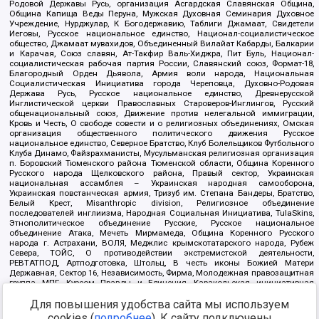
Родовой Державы Русь, организация Асгардская Славянская Община,
Община Капища Веды Перуна, Мужская Духовная Семинария Духовное
Учреждение, Нурджулар, К Богодержавию, Таблиги Джамаат, Свидетели
Иеговы, Русское национальное единство, Национал-социалистическое
общество, Джамаат мувахидов, Объединенный Вилайат Кабарды, Балкарии
и Карачая, Союз славян, Ат-Такфир Валь-Хиджра, Пит Буль, Национал-
социалистическая рабочая партия России, Славянский союз, Формат-18,
Благородный Орден Дьявола, Армия воли народа, Национальная
Социалистическая Инициатива города Череповца, Духовно-Родовая
Держава Русь, Русское национальное единство, Древнерусской
Инглистической церкви Православных Староверов-Инглингов, Русский
общенациональный союз, Движение против нелегальной иммиграции,
Кровь и Честь, О свободе совести и о религиозных объединениях, Омская
организация общественного политического движения Русское
национальное единство, Северное Братство, Клуб Болельщиков Футбольного
Клуба Динамо, Файзрахманисты, Мусульманская религиозная организация
п. Боровский Тюменского района Тюменской области, Община Коренного
Русского народа Щелковского района, Правый сектор, Украинская
национальная ассамблея – Украинская народная самооборона,
Украинская повстанческая армия, Тризуб им. Степана Бандеры, Братство,
Белый Крест, Misanthropic division, Религиозное объединение
последователей инглиизма, Народная Социальная Инициатива, TulaSkins,
Этнополитическое объединение Русские, Русское национальное
объединение Атака, Мечеть Мирмамеда, Община Коренного Русского
народа г. Астрахани, ВОЛЯ, Меджлис крымскотатарского народа, Рубеж
Севера, ТОЙС, О противодействии экстремистской деятельности,
РЕВТАТПОД, Артподготовка, Штольц, В честь иконы Божией Матери
Державная, Сектор 16, Независимость, Фирма, Молодежная правозащитная
группа МПГ, Курсом Правды и Единения, Каракольская инициативная
группа, Автоград Крю, Союз Славянских Сил Руси, Алля-Аят,
Для повышения удобства сайта мы используем
Благотворительный пансионат Ак Умут, Русская республика Русь,
Арестантское уголовное единство, Башкорт, Нация и свобода, W.H.С., Фалунь
cookies (
подробнее
). К сайту подключены