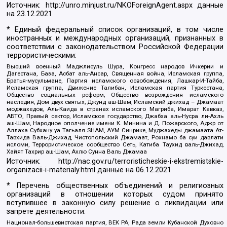
Источник:
http://unro.minjust.ru/NKOForeignAgent.aspx
данные
на
23.12.2021
* Единый федеральный список организаций, в том числе
иностранных и международных организаций, признанных в
соответствии с законодательством Российской Федерации
террористическими:
Высший военный Маджлисуль Шура, Конгресс народов Ичкерии и
Дагестана, База, Асбат аль-Ансар, Священная война, Исламская группа,
Братья-мусульмане, Партия исламского освобождения, Лашкар-И-Тайба,
Исламская группа, Движение Талибан, Исламская партия Туркестана,
Общество социальных реформ, Общество возрождения исламского
наследия, Дом двух святых, Джунд аш-Шам, Исламский джихад – Джамаат
моджахедов, Аль-Каида в странах исламского Магриба, Имарат Кавказ,
АБТО, Правый сектор, Исламское государство, Джабха аль-Нусра ли-Ахль
аш-Шам, Народное ополчение имени К. Минина и Д. Пожарского, Аджр от
Аллаха Субхану уа Тагьаля SHAM, АУМ Синрике, Муджахеды джамаата Ат-
Тавхида Валь-Джихад, Чистопольский Джамаат, Рохнамо ба суи давлати
исломи, Террористическое сообщество Сеть, Катиба Таухид валь-Джихад,
Хайят Тахрир аш-Шам, Ахлю Сунна Валь Джамаа
Источник:
http://nac.gov.ru/terroristicheskie-i-ekstremistskie-
organizacii-i-materialy.html
данные на
06.12.2021
* Перечень общественных объединений и религиозных
организаций в отношении которых судом принято
вступившее в законную силу решение о ликвидации или
запрете деятельности:
Национал-большевистская партия, ВЕК РА, Рада земли Кубанской Духовно