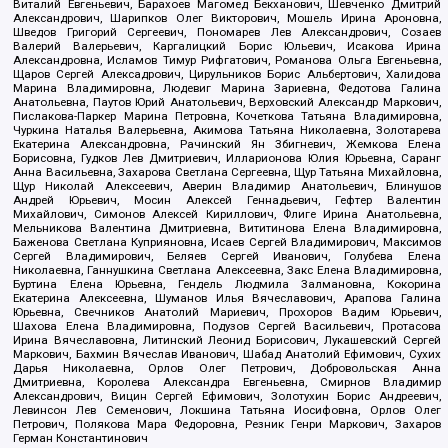
Виталий Евгеньевич, Барахоев Магомед Бекханович, Шевченко Дмитрий
Александрович, Шарипков Олег Викторович, Мошель Ирина Ароновна,
Шведов Григорий Сергеевич, Пономарев Лев Александрович, Созаев
Валерий Валерьевич, Каргалицкий Борис Юльевич, Исакова Ирина
Александровна, Исламов Тимур Рифгатович, Романова Ольга Евгеньевна,
Щаров Сергей Алексадрович, Цирульников Борис Альбертович, Халидова
Марина Владимировна, Людевиг Марина Зариевна, Федотова Галина
Анатольевна, Паутов Юрий Анатольевич, Верховский Александр Маркович,
Пислакова-Паркер Марина Петровна, Кочеткова Татьяна Владимировна,
Чуркина Наталья Валерьевна, Акимова Татьяна Николаевна, Золотарева
Екатерина Александровна, Рачинский Ян Збигневич, Жемкова Елена
Борисовна, Гудков Лев Дмитриевич, Илларионова Юлия Юрьевна, Саранг
Анна Васильевна, Захарова Светлана Сергеевна, Щур Татьяна Михайловна,
Щур Николай Алексеевич, Аверин Владимир Анатольевич, Блинушов
Андрей Юрьевич, Мосин Алексей Геннадьевич, Гефтер Валентин
Михайлович, Симонов Алексей Кириллович, Флиге Ирина Анатольевна,
Мельникова Валентина Дмитриевна, Вититинова Елена Владимировна,
Баженова Светлана Куприяновна, Исаев Сергей Владимирович, Максимов
Сергей Владимирович, Беляев Сергей Иванович, Голубева Елена
Николаевна, Ганнушкина Светлана Алексеевна, Закс Елена Владимировна,
Буртина Елена Юрьевна, Гендель Людмила Залмановна, Кокорина
Екатерина Алексеевна, Шуманов Илья Вячеславович, Арапова Галина
Юрьевна, Свечников Анатолий Мариевич, Прохоров Вадим Юрьевич,
Шахова Елена Владимировна, Подузов Сергей Васильевич, Протасова
Ирина Вячеславовна, Литинский Леонид Борисович, Лукашевский Сергей
Маркович, Бахмин Вячеслав Иванович, Шабад Анатолий Ефимович, Сухих
Дарья Николаевна, Орлов Олег Петрович, Добровольская Анна
Дмитриевна, Королева Александра Евгеньевна, Смирнов Владимир
Александрович, Вицин Сергей Ефимович, Золотухин Борис Андреевич,
Левинсон Лев Семенович, Локшина Татьяна Иосифовна, Орлов Олег
Петрович, Полякова Мара Федоровна, Резник Генри Маркович, Захаров
Герман Константинович