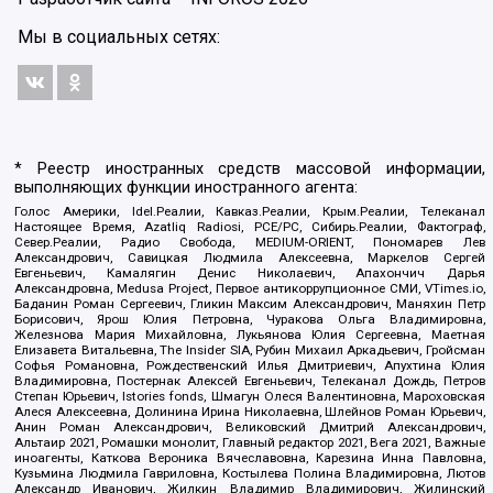
Мы в социальных сетях:
* Реестр иностранных средств массовой информации,
выполняющих функции иностранного агента:
Голос Америки, Idel.Реалии, Кавказ.Реалии, Крым.Реалии, Телеканал
Настоящее Время, Azatliq Radiosi, PCE/PC, Сибирь.Реалии, Фактограф,
Север.Реалии, Радио Свобода, MEDIUM-ORIENT, Пономарев Лев
Александрович, Савицкая Людмила Алексеевна, Маркелов Сергей
Евгеньевич, Камалягин Денис Николаевич, Апахончич Дарья
Александровна, Medusa Project, Первое антикоррупционное СМИ, VTimes.io,
Баданин Роман Сергеевич, Гликин Максим Александрович, Маняхин Петр
Борисович, Ярош Юлия Петровна, Чуракова Ольга Владимировна,
Железнова Мария Михайловна, Лукьянова Юлия Сергеевна, Маетная
Елизавета Витальевна, The Insider SIA, Рубин Михаил Аркадьевич, Гройсман
Софья Романовна, Рождественский Илья Дмитриевич, Апухтина Юлия
Владимировна, Постернак Алексей Евгеньевич, Телеканал Дождь, Петров
Степан Юрьевич, Istories fonds, Шмагун Олеся Валентиновна, Мароховская
Алеся Алексеевна, Долинина Ирина Николаевна, Шлейнов Роман Юрьевич,
Анин Роман Александрович, Великовский Дмитрий Александрович,
Альтаир 2021, Ромашки монолит, Главный редактор 2021, Вега 2021, Важные
иноагенты, Каткова Вероника Вячеславовна, Карезина Инна Павловна,
Кузьмина Людмила Гавриловна, Костылева Полина Владимировна, Лютов
Александр Иванович, Жилкин Владимир Владимирович, Жилинский