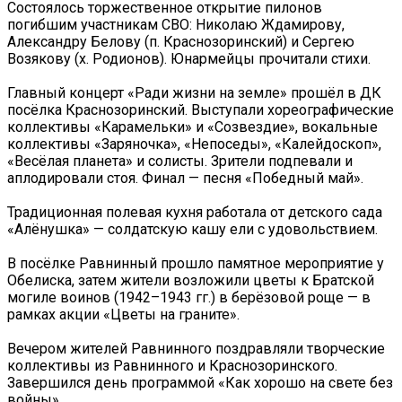
Состоялось торжественное открытие пилонов
погибшим участникам СВО: Николаю Ждамирову,
Александру Белову (п. Краснозоринский) и Сергею
Возякову (х. Родионов). Юнармейцы прочитали стихи.
Главный концерт «Ради жизни на земле» прошёл в ДК
посёлка Краснозоринский. Выступали хореографические
коллективы «Карамельки» и «Созвездие», вокальные
коллективы «Заряночка», «Непоседы», «Калейдоскоп»,
«Весёлая планета» и солисты. Зрители подпевали и
аплодировали стоя. Финал — песня «Победный май».
Традиционная полевая кухня работала от детского сада
«Алёнушка» — солдатскую кашу ели с удовольствием.
В посёлке Равнинный прошло памятное мероприятие у
Обелиска, затем жители возложили цветы к Братской
могиле воинов (1942–1943 гг.) в берёзовой роще — в
рамках акции «Цветы на граните».
Вечером жителей Равнинного поздравляли творческие
коллективы из Равнинного и Краснозоринского.
Завершился день программой «Как хорошо на свете без
войны».