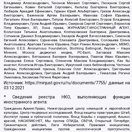
Владимир Александрович, Тихонов Михаил Сергеевич, Пискунов Сергей
Евгеньевич, Ковин Виталий Сергеевич, Кильтау Екатерина Викторовна,
Любарев Аркадий Ефимович, Гурман Юрий Альбертович, Грезев Александр
Викторович, Важенков Артем Валерьевич, Иванова София Юрьевна,
Пигалкин Илья Валерьевич, Петров Алексей Викторович, Егоров Владимир
Владимирович, Гусев Андрей Юрьевич, Смирнов Сергей Сергеевич, Верзилов
Петр Юрьевич, ЗП, Зона права, ЖУРНАЛИСТ-ИНОСТРАННЫЙ АГЕНТ,
Вольтская Татьяна Анатольевна, Клепиковская Екатерина Дмитриевна,
Сотников Даниил Владимирович, Захаров Андрей Вячеславович, Симонов
Евгений Алексеевич, Сурначева Елизавета Дмитриевна, Соловьева Елена
Анатольевна, Арапова Галина Юрьевна, Перл Роман Александрович, МЕМО,
Mason G.E.S. Anonymous Foundation, Stichting Bellingcat, Якутия – Наше
Мнение, Москоу диджитал медиа, РС-Балт, Заговора Максим
Александрович, Ветошкина Валерия Валерьевна, Павлов Иван Юрьевич,
Скворцова Елена Сергеевна, Оленичев Максим Владимирович, Как бы
инагент, Кочетков Игорь Викторович, Иркутский союз библиофилов, Честные
выборы, Нобелевский призыв, Еланчик Олег Александрович, Григорьева
Алина Александровна, Григорьев Андрей Валерьевич , Гималова Регина
Эмилевна, Хисамова Регина Фаритовна
Источник:
https://minjust.gov.ru/ru/documents/7755/
данные на
03.12.2021
* Сведения реестра НКО, выполняющих функции
иностранного агента:
Гражданин.Армия.Право, Нижегородский центр немецкой и европейской
культуры, Центр гендерных исследований, Фонд защиты прав граждан Штаб,
Институт права и публичной политики, Фонд борьбы с коррупцией, Альянс
врачей, НАСИЛИЮ.НЕТ, Мы против СПИДа, СВЕЧА, Открытый Петербург,
Гуманитарное действие, Лига Избирателей, Правовая инициатива,
Гражданская инициатива против экологической преступности,