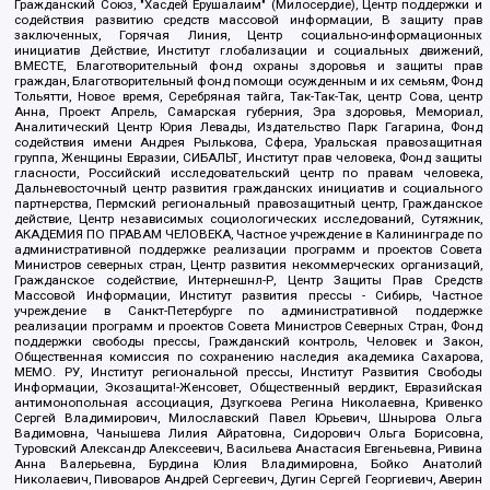
Гражданский Союз, "Хасдей Ерушалаим" (Милосердие), Центр поддержки и
содействия развитию средств массовой информации, В защиту прав
заключенных, Горячая Линия, Центр социально-информационных
инициатив Действие, Институт глобализации и социальных движений,
ВМЕСТЕ, Благотворительный фонд охраны здоровья и защиты прав
граждан, Благотворительный фонд помощи осужденным и их семьям, Фонд
Тольятти, Новое время, Серебряная тайга, Так-Так-Так, центр Сова, центр
Анна, Проект Апрель, Самарская губерния, Эра здоровья, Мемориал,
Аналитический Центр Юрия Левады, Издательство Парк Гагарина, Фонд
содействия имени Андрея Рылькова, Сфера, Уральская правозащитная
группа, Женщины Евразии, СИБАЛЬТ, Институт прав человека, Фонд защиты
гласности, Российский исследовательский центр по правам человека,
Дальневосточный центр развития гражданских инициатив и социального
партнерства, Пермский региональный правозащитный центр, Гражданское
действие, Центр независимых социологических исследований, Сутяжник,
АКАДЕМИЯ ПО ПРАВАМ ЧЕЛОВЕКА, Частное учреждение в Калининграде по
административной поддержке реализации программ и проектов Совета
Министров северных стран, Центр развития некоммерческих организаций,
Гражданское содействие, Интернешнл-Р, Центр Защиты Прав Средств
Массовой Информации, Институт развития прессы - Сибирь, Частное
учреждение в Санкт-Петербурге по административной поддержке
реализации программ и проектов Совета Министров Северных Стран, Фонд
поддержки свободы прессы, Гражданский контроль, Человек и Закон,
Общественная комиссия по сохранению наследия академика Сахарова,
МЕМО. РУ, Институт региональной прессы, Институт Развития Свободы
Информации, Экозащита!-Женсовет, Общественный вердикт, Евразийская
антимонопольная ассоциация, Дзугкоева Регина Николаевна, Кривенко
Сергей Владимирович, Милославский Павел Юрьевич, Шнырова Ольга
Вадимовна, Чанышева Лилия Айратовна, Сидорович Ольга Борисовна,
Туровский Александр Алексеевич, Васильева Анастасия Евгеньевна, Ривина
Анна Валерьевна, Бурдина Юлия Владимировна, Бойко Анатолий
Николаевич, Пивоваров Андрей Сергеевич, Дугин Сергей Георгиевич, Аверин