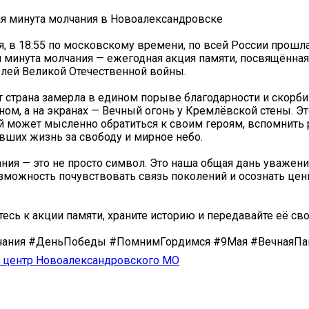
я️ минута молчания в Новоалександровске
ая, в 18:55 по московскому времени, по всей России прошл
 минута молчания — ежегодная акция памяти, посвящённая 
олей Великой Отечественной войны.
т страна замерла в едином порыве благодарности и скорби
ном, а на экранах — Вечный огонь у Кремлёвской стены. Эт
 может мысленно обратиться к своим героям, вспомнить 
авших жизнь за свободу и мирное небо.
ния — это не просто символ. Это наша общая дань уважен
зможность почувствовать связь поколений и осознать цен
есь к акции памяти, храните историю и передавайте её св
ания #ДеньПобеды #ПомнимГордимся #9Мая #ВечнаяПа
центр Новоалександровского МО