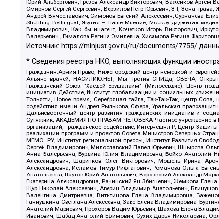
Юрий Альбертович, Грезев Александр Викторович, Важенков Артем В
Смирнов Сергей Сергеевич, Верзилов Петр Юрьевич, ЗП, Зона прав
Андрей Вячеславович, Симонов Евгений Алексеевич, Сурначева Елиз
Stichting Bellingcat, Якутия – Наше Мнение, Москоу диджитал мед
Владимирович, Как бы инагент, Кочетков Игорь Викторович, Иркут
Валерьевич , Гималова Регина Эмилевна, Хисамова Регина Фаритовн
Источник:
https://minjust.gov.ru/ru/documents/7755/
данны
* Сведения реестра НКО, выполняющих функции иностра
Гражданин.Армия.Право, Нижегородский центр немецкой и европейск
Альянс врачей, НАСИЛИЮ.НЕТ, Мы против СПИДа, СВЕЧА, Открытый
Гражданский Союз, "Хасдей Ерушалаим" (Милосердие), Центр под
инициатив Действие, Институт глобализации и социальных движен
Тольятти, Новое время, Серебряная тайга, Так-Так-Так, центр Сова
содействия имени Андрея Рылькова, Сфера, Уральская правозащитна
Дальневосточный центр развития гражданских инициатив и социа
Сутяжник, АКАДЕМИЯ ПО ПРАВАМ ЧЕЛОВЕКА, Частное учреждение в Ка
организаций, Гражданское содействие, Интернешнл-Р, Центр Защиты
реализации программ и проектов Совета Министров Северных Стран
МЕМО. РУ, Институт региональной прессы, Институт Развития Своб
Сергей Владимирович, Милославский Павел Юрьевич, Шнырова Ольга
Анна Валерьевна, Бурдина Юлия Владимировна, Бойко Анатолий Ник
Александрович, Шарипков Олег Викторович, Мошель Ирина Ароно
Александровна, Исламов Тимур Рифгатович, Романова Ольга Евгень
Анатольевна, Паутов Юрий Анатольевич, Верховский Александр Марк
Екатерина Александровна, Рачинский Ян Збигневич, Жемкова Елена 
Щур Николай Алексеевич, Аверин Владимир Анатольевич, Блинушов 
Валентина Дмитриевна, Вититинова Елена Владимировна, Баженов
Ганнушкина Светлана Алексеевна, Закс Елена Владимировна, Буртин
Анатолий Мариевич, Прохоров Вадим Юрьевич, Шахова Елена Владими
Иванович, Шабад Анатолий Ефимович, Сухих Дарья Николаевна, Орл