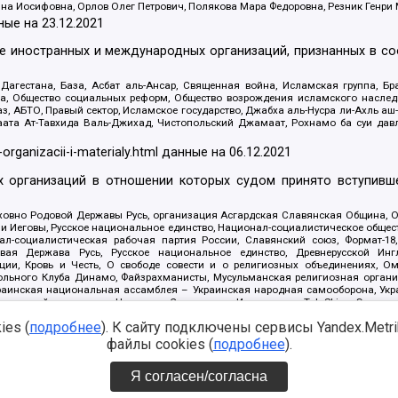
яна Иосифовна, Орлов Олег Петрович, Полякова Мара Федоровна, Резник Генри
ные на
23.12.2021
ле иностранных и международных организаций, признанных в с
гестана, База, Асбат аль-Ансар, Священная война, Исламская группа, Бра
ана, Общество социальных реформ, Общество возрождения исламского насле
з, АБТО, Правый сектор, Исламское государство, Джабха аль-Нусра ли-Ахль а
та Ат-Тавхида Валь-Джихад, Чистопольский Джамаат, Рохнамо ба суи давлат
-organizacii-i-materialy.html
данные на
06.12.2021
 организаций в отношении которых судом принято вступивше
Духовно Родовой Державы Русь, организация Асгардская Славянская Община,
ли Иеговы, Русское национальное единство, Национал-социалистическое обще
нал-социалистическая рабочая партия России, Славянский союз, Формат-
вая Держава Русь, Русское национальное единство, Древнерусской Ингл
ии, Кровь и Честь, О свободе совести и о религиозных объединениях, Ом
тбольного Клуба Динамо, Файзрахманисты, Мусульманская религиозная орган
раинская национальная ассамблея – Украинская народная самооборона, Укра
ледователей инглиизма, Народная Социальная Инициатива, TulaSkins, Этноп
. Астрахани, ВОЛЯ, Меджлис крымскотатарского народа, Рубеж Севера, ТО
es (
подробнее
). К сайту подключены сервисы Yandex.Metrika
ектор 16, Независимость, Фирма, Молодежная правозащитная группа МПГ, Кур
онат Ак Умут, Русская республика Русь, Арестантское уголовное единство, Ба
файлы cookies (
подробнее
).
онд борьбы с коррупцией, Фонд защиты прав граждан, Штабы Навального, Сове
е на
08.12.2021
Я согласен/согласна