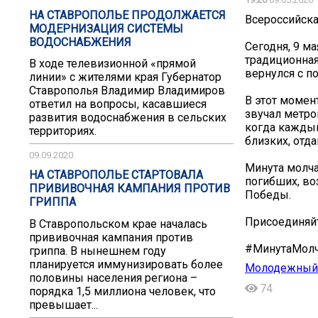
НА СТАВРОПОЛЬЕ ПРОДОЛЖАЕТСЯ
Всероссийска
МОДЕРНИЗАЦИЯ СИСТЕМЫ
ВОДОСНАБЖЕНИЯ
Сегодня, 9 м
традиционная
В ходе телевизионной «прямой
вернулся с п
линии» с жителями края Губернатор
Ставрополья Владимир Владимиров
В этот момен
ответил на вопросы, касавшиеся
звучал метро
развития водоснабжения в сельских
когда каждый
территориях.
близких, отд
09.09.2020
Минута молча
НА СТАВРОПОЛЬЕ СТАРТОВАЛА
погибших, во
ПРИВИВОЧНАЯ КАМПАНИЯ ПРОТИВ
Победы.
ГРИППА
Присоединяйт
В Ставропольском крае началась
прививочная кампания против
#МинутаМолч
гриппа. В нынешнем году
планируется иммунизировать более
Молодежный 
половины населения региона –
74
порядка 1,5 миллиона человек, что
превышает...