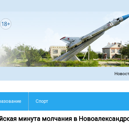
Новос
разование
Спорт
йская️ минута молчания в Новоалександр