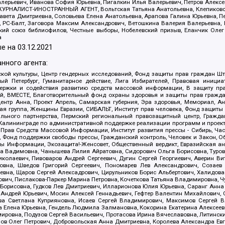
алерьевич, Иванова София Юрьевна, Пигалкин Илья Валерьевич, Петров Алексе
а, ЖУРНАЛИСТ-ИНОСТРАННЫЙ АГЕНТ, Вольтская Татьяна Анатольевна, Клепиков
авета Дмитриевна, Соловьева Елена Анатольевна, Арапова Галина Юрьевна, П
иа, РС-Балт, Заговора Максим Александрович, Ветошкина Валерия Валерьевна
ский союз библиофилов, Честные выборы, Нобелевский призыв, Еланчик Олег
а
е на
03.12.2021
нного агента:
ой культуры, Центр гендерных исследований, Фонд защиты прав граждан Шта
 Петербург, Гуманитарное действие, Лига Избирателей, Правовая инициат
держки и содействия развитию средств массовой информации, В защиту п
ий, ВМЕСТЕ, Благотворительный фонд охраны здоровья и защиты прав граж
, центр Анна, Проект Апрель, Самарская губерния, Эра здоровья, Мемориал,
я группа, Женщины Евразии, СИБАЛЬТ, Институт прав человека, Фонд защиты 
льного партнерства, Пермский региональный правозащитный центр, Граждан
лининграде по административной поддержке реализации программ и проекто
 Прав Средств Массовой Информации, Институт развития прессы - Сибирь, Ча
, Фонд поддержки свободы прессы, Гражданский контроль, Человек и Закон, 
оды Информации, Экозащита!-Женсовет, Общественный вердикт, Евразийская а
 Вадимовна, Чанышева Лилия Айратовна, Сидорович Ольга Борисовна, Туровс
олаевич, Пивоваров Андрей Сергеевич, Дугин Сергей Георгиевич, Аверин В
вна, Шведов Григорий Сергеевич, Пономарев Лев Александрович, Созаев
евна, Щаров Сергей Алексадрович, Цирульников Борис Альбертович, Халидо
ович, Пислакова-Паркер Марина Петровна, Кочеткова Татьяна Владимировна, Ч
Борисовна, Гудков Лев Дмитриевич, Илларионова Юлия Юрьевна, Саранг Анна
Андрей Юрьевич, Мосин Алексей Геннадьевич, Гефтер Валентин Михайлович,
а Светлана Куприяновна, Исаев Сергей Владимирович, Максимов Сергей Вл
а Елена Юрьевна, Гендель Людмила Залмановна, Кокорина Екатерина Алексее
ровна, Подузов Сергей Васильевич, Протасова Ирина Вячеславовна, Литинск
ов Олег Петрович, Добровольская Анна Дмитриевна, Королева Александра Ев