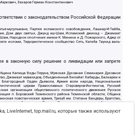
 Маркович, Захаров Герман Константинович
оответствии с законодательством Российской Федерации
тья-мусульмане, Партия исламского освобождения, Лашкар-И-Тайба,
дия, Дом двух святых, Джунд аш-Шам, Исламский джихад – Джамаат
ш-Шам, Народное ополчение имени К. Минина и Д. Пожарского, Аджр от
и исломи, Террористическое сообщество Сеть, Катиба Таухид валь-
е в законную силу решение о ликвидации или запрете
 Община Капища Веды Перуна, Мужская Духовная Семинария Духовное
ство, Джамаат мувахидов, Объединенный Вилайат Кабарды, Балкарии и
18, Благородный Орден Дьявола, Армия воли народа, Национальная
истической церкви Православных Староверов-Инглингов, Русский
ская организация общественного политического движения Русское
изация п. Боровский Тюменского района Тюменской области, Община
инская повстанческая армия, Тризуб им. Степана Бандеры, Братство,
олитическое объединение Русские, Русское национальное объединение
ЙС, О противодействии экстремистской деятельности, РЕВТАТПОД,
, LiveInternet, top.mail.ru, которые также используют
сом Правды и Единения, Каракольская инициативная группа, Автоград
шкорт, Нация и свобода, W.H.С., Фалунь Дафа, Иртыш Ultras, Русский
т граждан СССР Прикубанского округа г. Краснодара