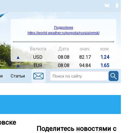
Подробнее
https://world-weather.ru/pogoda/russia/omsk/
Валюта
Дата
знач.
изм.
▲
USD
08.08
82.17
1.24
▲
EUR
08.08
94.84
1.65
ти
Статьи
овске
Поделитесь новостями с