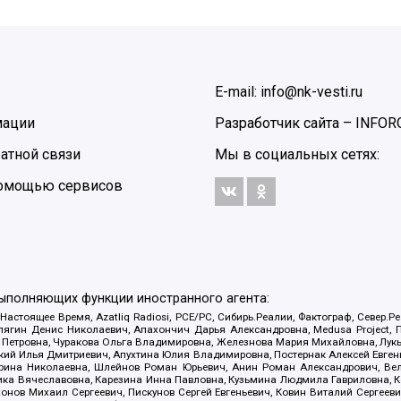
E-mail: info@nk-vesti.ru
мации
Разработчик сайта –
INFOR
атной связи
Мы в социальных сетях:
 помощью сервисов
выполняющих функции иностранного агента:
 Настоящее Время, Azatliq Radiosi, PCE/PC, Сибирь.Реалии, Фактограф, Север
ягин Денис Николаевич, Апахончич Дарья Александровна, Medusa Project, П
етровна, Чуракова Ольга Владимировна, Железнова Мария Михайловна, Лукьян
й Илья Дмитриевич, Апухтина Юлия Владимировна, Постернак Алексей Евгеньев
рина Николаевна, Шлейнов Роман Юрьевич, Анин Роман Александрович, Вел
оника Вячеславовна, Карезина Инна Павловна, Кузьмина Людмила Гавриловна
ов Михаил Сергеевич, Пискунов Сергей Евгеньевич, Ковин Виталий Сергеевич