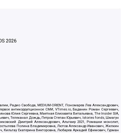
OS
2026
.Реалии, Радио Свобода, MEDIUM-ORIENT, Пономарев Лев Александрович,
ервое антикоррупционное СМИ, VTimes.io, Баданин Роман Сергеевич,
ова Юлия Сергеевна, Маетная Елизавета Витальевна, The Insider SIA,
ич, Телеканал Дождь, Петров Степан Юрьевич, Istories fonds, Шмагун
иковский Дмитрий Александрович, Альтаир 2021, Ромашки монолит,
, Костылева Полина Владимировна, Лютов Александр Иванович, Жилкин
, Кильтау Екатерина Викторовна, Любарев Аркадий Ефимович, Гурман