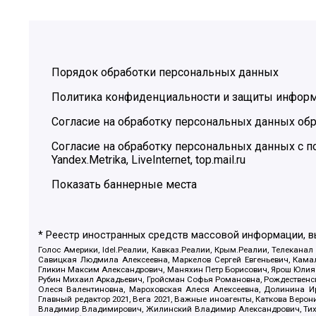
Порядок обработки персональных данных
Политика конфиденциальности и защиты инфор
Согласие на обработку персональных данных обр
Согласие на обработку персональных данных с
Yandex.Metrika, LiveInternet, top.mail.ru
Показать баннерные места
* Реестр иностранных средств массовой информации, 
Голос Америки, Idel.Реалии, Кавказ.Реалии, Крым.Реалии, Телеканал
Савицкая Людмила Алексеевна, Маркелов Сергей Евгеньевич, Камал
Гликин Максим Александрович, Маняхин Петр Борисович, Ярош Юлия П
Рубин Михаил Аркадьевич, Гройсман Софья Романовна, Рождественски
Олеся Валентиновна, Мароховская Алеся Алексеевна, Долинина И
Главный редактор 2021, Вега 2021, Важные иноагенты, Каткова Вер
Владимир Владимирович, Жилинский Владимир Александрович, Тихон