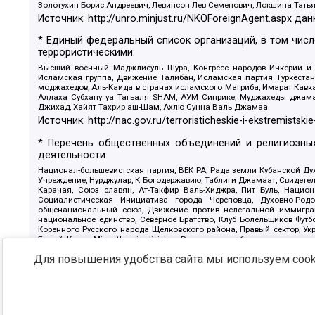
Золотухин Борис Андреевич, Левинсон Лев Семенович, Локшина Тать
Источник:
http://unro.minjust.ru/NKOForeignAgent.aspx
дан
* Единый федеральный список организаций, в том чис
террористическими:
Высший военный Маджлисуль Шура, Конгресс народов Ичкерии и Да
Исламская группа, Движение Талибан, Исламская партия Туркест
моджахедов, Аль-Каида в странах исламского Магриба, Имарат Кавка
Аллаха Субхану уа Тагьаля SHAM, АУМ Синрике, Муджахеды джамаа
Джихад, Хайят Тахрир аш-Шам, Ахлю Сунна Валь Джамаа
Источник:
http://nac.gov.ru/terroristicheskie-i-ekstremistskie
* Перечень общественных объединений и религиозных
деятельности:
Национал-большевистская партия, ВЕК РА, Рада земли Кубанской 
Учреждение, Нурджулар, К Богодержавию, Таблиги Джамаат, Свидете
Карачая, Союз славян, Ат-Такфир Валь-Хиджра, Пит Буль, Нацио
Социалистическая Инициатива города Череповца, Духовно-Родо
общенациональный союз, Движение против нелегальной иммиграц
национальное единство, Северное Братство, Клуб Болельщиков Фу
Коренного Русского народа Щелковского района, Правый сектор, Ук
Белый Крест, Misanthropic division, Религиозное объединение пос
Атака, Мечеть Мирмамеда, Община Коренного Русского народа г
Для повышения удобства сайта мы используем cooki
Артподготовка, Штольц, В честь иконы Божией Матери Державная, С
Крю, Союз Славянских Сил Руси, Алля-Аят, Благотворительный панси
Патриотический клуб-Новокузнецк/РПК, Сибирский державный союз, Ф
Источник:
https://minjust.gov.ru/ru/documents/7822/
данны