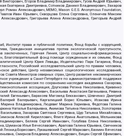
й Викторович, Егоров Владимир Владимирович, Гусев Андрей Юрьевич,
ская Екатерина Дмитриевна, Сотников Даниил Владимирович, Захаров
ерл Роман Александрович, МЕМО, Mason G.E.S. Anonymous Foundation,
, Павлов Иван Юрьевич, Скворцова Елена Сергеевна, Оленичев Максим
 Александрович, Григорьева Алина Александровна, Григорьев Андрей
б, Институт права и публичной политики, Фонд борьбы с коррупцией,
ива, Гражданская инициатива против экологической преступности,
рав заключенных, Горячая Линия, Центр социально-информационных
дан, Благотворительный фонд помощи осужденным и их семьям, Фонд
 Аналитический Центр Юрия Левады, Издательство Парк Гагарина, Фонд
гласности, Российский исследовательский центр по правам человека,
ское действие, Центр независимых социологических исследований,
в Совета Министров северных стран, Центр развития некоммерческих
стное учреждение в Санкт-Петербурге по административной поддержке
Общественная комиссия по сохранению наследия академика Сахарова,
нтимонопольная ассоциация, Дзугкоева Регина Николаевна, Кривенко
кий Александр Алексеевич, Васильева Анастасия Евгеньевна, Ривина
италий Евгеньевич, Барахоев Магомед Бекханович, Шевченко Дмитрий
 Валерий Валерьевич, Каргалицкий Борис Юльевич, Исакова Ирина
ва Марина Владимировна, Людевиг Марина Зариевна, Федотова Галина
уркина Наталья Валерьевна, Акимова Татьяна Николаевна, Золотарева
 Васильевна, Захарова Светлана Сергеевна, Щур Татьяна Михайловна,
 Симонов Алексей Кириллович, Флиге Ирина Анатольевна, Мельникова
адимирович, Беляев Сергей Иванович, Голубева Елена Николаевна,
вна, Шуманов Илья Вячеславович, Арапова Галина Юрьевна, Свечников
ий Леонид Борисович, Лукашевский Сергей Маркович, Бахмин Вячеслав
геньевна, Смирнов Владимир Александрович, Вицин Сергей Ефимович,