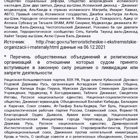
Общество социальных реформ, Общество возрождения исламского
наследия, Дом двух святых, Джунд аш-Шам, Исламский джихад – Джамаат
моджахедов, Аль-Каида в странах исламского Магриба, Имарат Кавказ,
АБТО, Правый сектор, Исламское государство, Джабха аль-Нусра ли-Ахль
аш-Шам, Народное ополчение имени К. Минина и Д. Пожарского, Аджр от
Аллаха Субхану уа Тагьаля SHAM, АУМ Синрике, Муджахеды джамаата Ат-
Тавхида Валь-Джихад, Чистопольский Джамаат, Рохнамо ба суи давлати
исломи, Террористическое сообщество Сеть, Катиба Таухид валь-Джихад,
Хайят Тахрир аш-Шам, Ахлю Сунна Валь Джамаа
Источник:
http://nac.gov.ru/terroristicheskie-i-ekstremistskie-
organizacii-i-materialy.html
данные на
06.12.2021
* Перечень общественных объединений и религиозных
организаций в отношении которых судом принято
вступившее в законную силу решение о ликвидации или
запрете деятельности:
Национал-большевистская партия, ВЕК РА, Рада земли Кубанской Духовно
Родовой Державы Русь, организация Асгардская Славянская Община,
Община Капища Веды Перуна, Мужская Духовная Семинария Духовное
Учреждение, Нурджулар, К Богодержавию, Таблиги Джамаат, Свидетели
Иеговы, Русское национальное единство, Национал-социалистическое
общество, Джамаат мувахидов, Объединенный Вилайат Кабарды, Балкарии
и Карачая, Союз славян, Ат-Такфир Валь-Хиджра, Пит Буль, Национал-
социалистическая рабочая партия России, Славянский союз, Формат-18,
Благородный Орден Дьявола, Армия воли народа, Национальная
Социалистическая Инициатива города Череповца, Духовно-Родовая
Держава Русь, Русское национальное единство, Древнерусской
Инглистической церкви Православных Староверов-Инглингов, Русский
общенациональный союз, Движение против нелегальной иммиграции,
Кровь и Честь, О свободе совести и о религиозных объединениях, Омская