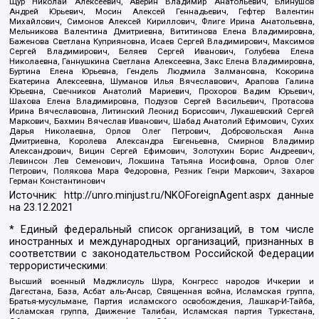
Щур Николай Алексеевич, Аверин Владимир Анатольевич, Блинушов
Андрей Юрьевич, Мосин Алексей Геннадьевич, Гефтер Валентин
Михайлович, Симонов Алексей Кириллович, Флиге Ирина Анатольевна,
Мельникова Валентина Дмитриевна, Вититинова Елена Владимировна,
Баженова Светлана Куприяновна, Исаев Сергей Владимирович, Максимов
Сергей Владимирович, Беляев Сергей Иванович, Голубева Елена
Николаевна, Ганнушкина Светлана Алексеевна, Закс Елена Владимировна,
Буртина Елена Юрьевна, Гендель Людмила Залмановна, Кокорина
Екатерина Алексеевна, Шуманов Илья Вячеславович, Арапова Галина
Юрьевна, Свечников Анатолий Мариевич, Прохоров Вадим Юрьевич,
Шахова Елена Владимировна, Подузов Сергей Васильевич, Протасова
Ирина Вячеславовна, Литинский Леонид Борисович, Лукашевский Сергей
Маркович, Бахмин Вячеслав Иванович, Шабад Анатолий Ефимович, Сухих
Дарья Николаевна, Орлов Олег Петрович, Добровольская Анна
Дмитриевна, Королева Александра Евгеньевна, Смирнов Владимир
Александрович, Вицин Сергей Ефимович, Золотухин Борис Андреевич,
Левинсон Лев Семенович, Локшина Татьяна Иосифовна, Орлов Олег
Петрович, Полякова Мара Федоровна, Резник Генри Маркович, Захаров
Герман Константинович
Источник:
http://unro.minjust.ru/NKOForeignAgent.aspx
данные
на
23.12.2021
* Единый федеральный список организаций, в том числе
иностранных и международных организаций, признанных в
соответствии с законодательством Российской Федерации
террористическими:
Высший военный Маджлисуль Шура, Конгресс народов Ичкерии и
Дагестана, База, Асбат аль-Ансар, Священная война, Исламская группа,
Братья-мусульмане, Партия исламского освобождения, Лашкар-И-Тайба,
Исламская группа, Движение Талибан, Исламская партия Туркестана,