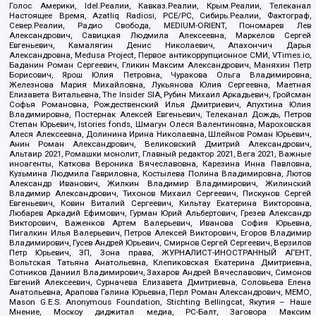
Голос Америки, Idel.Реалии, Кавказ.Реалии, Крым.Реалии, Телеканал
Настоящее Время, Azatliq Radiosi, PCE/PC, Сибирь.Реалии, Фактограф,
Север.Реалии, Радио Свобода, MEDIUM-ORIENT, Пономарев Лев
Александрович, Савицкая Людмила Алексеевна, Маркелов Сергей
Евгеньевич, Камалягин Денис Николаевич, Апахончич Дарья
Александровна, Medusa Project, Первое антикоррупционное СМИ, VTimes.io,
Баданин Роман Сергеевич, Гликин Максим Александрович, Маняхин Петр
Борисович, Ярош Юлия Петровна, Чуракова Ольга Владимировна,
Железнова Мария Михайловна, Лукьянова Юлия Сергеевна, Маетная
Елизавета Витальевна, The Insider SIA, Рубин Михаил Аркадьевич, Гройсман
Софья Романовна, Рождественский Илья Дмитриевич, Апухтина Юлия
Владимировна, Постернак Алексей Евгеньевич, Телеканал Дождь, Петров
Степан Юрьевич, Istories fonds, Шмагун Олеся Валентиновна, Мароховская
Алеся Алексеевна, Долинина Ирина Николаевна, Шлейнов Роман Юрьевич,
Анин Роман Александрович, Великовский Дмитрий Александрович,
Альтаир 2021, Ромашки монолит, Главный редактор 2021, Вега 2021, Важные
иноагенты, Каткова Вероника Вячеславовна, Карезина Инна Павловна,
Кузьмина Людмила Гавриловна, Костылева Полина Владимировна, Лютов
Александр Иванович, Жилкин Владимир Владимирович, Жилинский
Владимир Александрович, Тихонов Михаил Сергеевич, Пискунов Сергей
Евгеньевич, Ковин Виталий Сергеевич, Кильтау Екатерина Викторовна,
Любарев Аркадий Ефимович, Гурман Юрий Альбертович, Грезев Александр
Викторович, Важенков Артем Валерьевич, Иванова София Юрьевна,
Пигалкин Илья Валерьевич, Петров Алексей Викторович, Егоров Владимир
Владимирович, Гусев Андрей Юрьевич, Смирнов Сергей Сергеевич, Верзилов
Петр Юрьевич, ЗП, Зона права, ЖУРНАЛИСТ-ИНОСТРАННЫЙ АГЕНТ,
Вольтская Татьяна Анатольевна, Клепиковская Екатерина Дмитриевна,
Сотников Даниил Владимирович, Захаров Андрей Вячеславович, Симонов
Евгений Алексеевич, Сурначева Елизавета Дмитриевна, Соловьева Елена
Анатольевна, Арапова Галина Юрьевна, Перл Роман Александрович, МЕМО,
Mason G.E.S. Anonymous Foundation, Stichting Bellingcat, Якутия – Наше
Мнение, Москоу диджитал медиа, РС-Балт, Заговора Максим