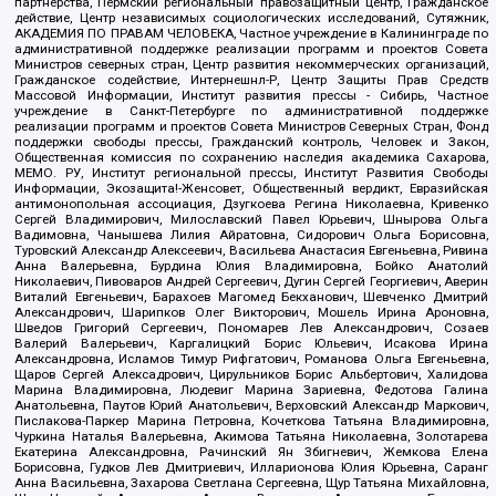
партнерства, Пермский региональный правозащитный центр, Гражданское
действие, Центр независимых социологических исследований, Сутяжник,
АКАДЕМИЯ ПО ПРАВАМ ЧЕЛОВЕКА, Частное учреждение в Калининграде по
административной поддержке реализации программ и проектов Совета
Министров северных стран, Центр развития некоммерческих организаций,
Гражданское содействие, Интернешнл-Р, Центр Защиты Прав Средств
Массовой Информации, Институт развития прессы - Сибирь, Частное
учреждение в Санкт-Петербурге по административной поддержке
реализации программ и проектов Совета Министров Северных Стран, Фонд
поддержки свободы прессы, Гражданский контроль, Человек и Закон,
Общественная комиссия по сохранению наследия академика Сахарова,
МЕМО. РУ, Институт региональной прессы, Институт Развития Свободы
Информации, Экозащита!-Женсовет, Общественный вердикт, Евразийская
антимонопольная ассоциация, Дзугкоева Регина Николаевна, Кривенко
Сергей Владимирович, Милославский Павел Юрьевич, Шнырова Ольга
Вадимовна, Чанышева Лилия Айратовна, Сидорович Ольга Борисовна,
Туровский Александр Алексеевич, Васильева Анастасия Евгеньевна, Ривина
Анна Валерьевна, Бурдина Юлия Владимировна, Бойко Анатолий
Николаевич, Пивоваров Андрей Сергеевич, Дугин Сергей Георгиевич, Аверин
Виталий Евгеньевич, Барахоев Магомед Бекханович, Шевченко Дмитрий
Александрович, Шарипков Олег Викторович, Мошель Ирина Ароновна,
Шведов Григорий Сергеевич, Пономарев Лев Александрович, Созаев
Валерий Валерьевич, Каргалицкий Борис Юльевич, Исакова Ирина
Александровна, Исламов Тимур Рифгатович, Романова Ольга Евгеньевна,
Щаров Сергей Алексадрович, Цирульников Борис Альбертович, Халидова
Марина Владимировна, Людевиг Марина Зариевна, Федотова Галина
Анатольевна, Паутов Юрий Анатольевич, Верховский Александр Маркович,
Пислакова-Паркер Марина Петровна, Кочеткова Татьяна Владимировна,
Чуркина Наталья Валерьевна, Акимова Татьяна Николаевна, Золотарева
Екатерина Александровна, Рачинский Ян Збигневич, Жемкова Елена
Борисовна, Гудков Лев Дмитриевич, Илларионова Юлия Юрьевна, Саранг
Анна Васильевна, Захарова Светлана Сергеевна, Щур Татьяна Михайловна,