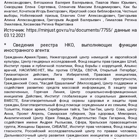
Александрович, Ветошкина Валерия Валерьевна, Павлов Иван Юрьевич,
Скворцова Елена Сергеевна, Оленичев Максим Владимирович, Как бы
инагент, Кочетков Игорь Викторович, Иркутский союз библиофилов, Честные
выборы, Нобелевский призыв, Еланчик Олег Александрович, Григорьева
Алина Александровна, Григорьев Андрей Валерьевич , Гималова Регина
Эмилевна, Хисамова Регина Фаритовна
Источник:
https://minjust.gov.ru/ru/documents/7755/
данные на
03.12.2021
* Сведения реестра НКО, выполняющих функции
иностранного агента:
Гражданин.Армия.Право, Нижегородский центр немецкой и европейской
культуры, Центр гендерных исследований, Фонд защиты прав граждан Штаб,
Институт права и публичной политики, Фонд борьбы с коррупцией, Альянс
врачей, НАСИЛИЮ.НЕТ, Мы против СПИДа, СВЕЧА, Открытый Петербург,
Гуманитарное действие, Лига Избирателей, Правовая инициатива,
Гражданская инициатива против экологической преступности,
Гражданский Союз, "Хасдей Ерушалаим" (Милосердие), Центр поддержки и
содействия развитию средств массовой информации, В защиту прав
заключенных, Горячая Линия, Центр социально-информационных
инициатив Действие, Институт глобализации и социальных движений,
ВМЕСТЕ, Благотворительный фонд охраны здоровья и защиты прав
граждан, Благотворительный фонд помощи осужденным и их семьям, Фонд
Тольятти, Новое время, Серебряная тайга, Так-Так-Так, центр Сова, центр
Анна, Проект Апрель, Самарская губерния, Эра здоровья, Мемориал,
Аналитический Центр Юрия Левады, Издательство Парк Гагарина, Фонд
содействия имени Андрея Рылькова, Сфера, Уральская правозащитная
группа, Женщины Евразии, СИБАЛЬТ, Институт прав человека, Фонд защиты
гласности, Российский исследовательский центр по правам человека,
Дальневосточный центр развития гражданских инициатив и социального