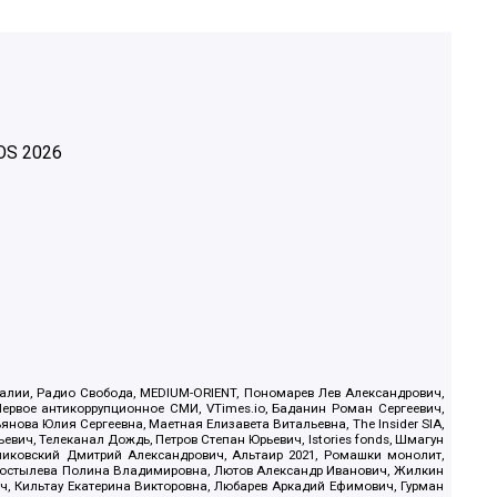
OS
2026
.Реалии, Радио Свобода, MEDIUM-ORIENT, Пономарев Лев Александрович,
ервое антикоррупционное СМИ, VTimes.io, Баданин Роман Сергеевич,
ова Юлия Сергеевна, Маетная Елизавета Витальевна, The Insider SIA,
ич, Телеканал Дождь, Петров Степан Юрьевич, Istories fonds, Шмагун
иковский Дмитрий Александрович, Альтаир 2021, Ромашки монолит,
, Костылева Полина Владимировна, Лютов Александр Иванович, Жилкин
, Кильтау Екатерина Викторовна, Любарев Аркадий Ефимович, Гурман