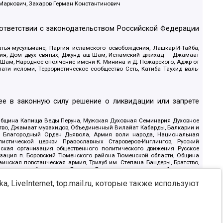
 Маркович, Захаров Герман Константинович
оответствии с законодательством Российской Федерации
тья-мусульмане, Партия исламского освобождения, Лашкар-И-Тайба,
дия, Дом двух святых, Джунд аш-Шам, Исламский джихад – Джамаат
ш-Шам, Народное ополчение имени К. Минина и Д. Пожарского, Аджр от
и исломи, Террористическое сообщество Сеть, Катиба Таухид валь-
е в законную силу решение о ликвидации или запрете
 Община Капища Веды Перуна, Мужская Духовная Семинария Духовное
ство, Джамаат мувахидов, Объединенный Вилайат Кабарды, Балкарии и
18, Благородный Орден Дьявола, Армия воли народа, Национальная
истической церкви Православных Староверов-Инглингов, Русский
ская организация общественного политического движения Русское
изация п. Боровский Тюменского района Тюменской области, Община
инская повстанческая армия, Тризуб им. Степана Бандеры, Братство,
олитическое объединение Русские, Русское национальное объединение
ЙС, О противодействии экстремистской деятельности, РЕВТАТПОД,
, LiveInternet, top.mail.ru, которые также используют
сом Правды и Единения, Каракольская инициативная группа, Автоград
шкорт, Нация и свобода, W.H.С., Фалунь Дафа, Иртыш Ultras, Русский
т граждан СССР Прикубанского округа г. Краснодара