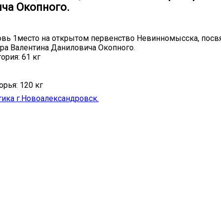
ча Окопного.
вь 1место на открытом первенство Невинномысска, посв
ра Валентина Даниловича Окопного.
ория: 61 кг
рья: 120 кг
тика г.Новоалександровск.