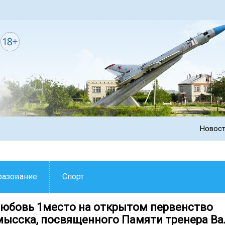
Новос
разование
Спорт
юбовь 1место на открытом первенство
ысска, посвященного Памяти тренера Ва