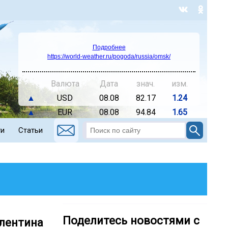
Подробнее
https://world-weather.ru/pogoda/russia/omsk/
Валюта
Дата
знач.
изм.
▲
USD
08.08
82.17
1.24
▲
EUR
08.08
94.84
1.65
ти
Статьи
Поделитесь новостями с
лентина