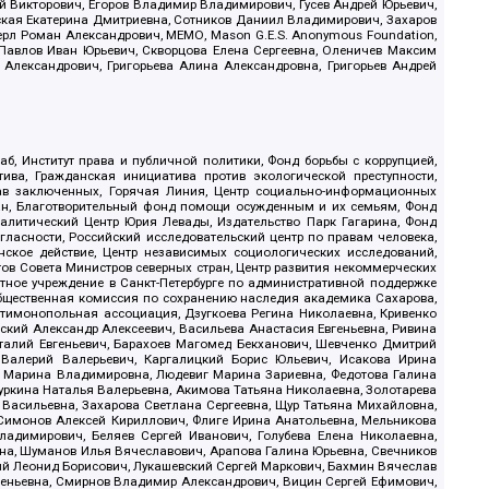
й Викторович, Егоров Владимир Владимирович, Гусев Андрей Юрьевич,
ская Екатерина Дмитриевна, Сотников Даниил Владимирович, Захаров
ерл Роман Александрович, МЕМО, Mason G.E.S. Anonymous Foundation,
, Павлов Иван Юрьевич, Скворцова Елена Сергеевна, Оленичев Максим
 Александрович, Григорьева Алина Александровна, Григорьев Андрей
б, Институт права и публичной политики, Фонд борьбы с коррупцией,
ива, Гражданская инициатива против экологической преступности,
рав заключенных, Горячая Линия, Центр социально-информационных
дан, Благотворительный фонд помощи осужденным и их семьям, Фонд
 Аналитический Центр Юрия Левады, Издательство Парк Гагарина, Фонд
гласности, Российский исследовательский центр по правам человека,
ское действие, Центр независимых социологических исследований,
в Совета Министров северных стран, Центр развития некоммерческих
стное учреждение в Санкт-Петербурге по административной поддержке
Общественная комиссия по сохранению наследия академика Сахарова,
нтимонопольная ассоциация, Дзугкоева Регина Николаевна, Кривенко
кий Александр Алексеевич, Васильева Анастасия Евгеньевна, Ривина
италий Евгеньевич, Барахоев Магомед Бекханович, Шевченко Дмитрий
 Валерий Валерьевич, Каргалицкий Борис Юльевич, Исакова Ирина
ва Марина Владимировна, Людевиг Марина Зариевна, Федотова Галина
уркина Наталья Валерьевна, Акимова Татьяна Николаевна, Золотарева
 Васильевна, Захарова Светлана Сергеевна, Щур Татьяна Михайловна,
 Симонов Алексей Кириллович, Флиге Ирина Анатольевна, Мельникова
адимирович, Беляев Сергей Иванович, Голубева Елена Николаевна,
вна, Шуманов Илья Вячеславович, Арапова Галина Юрьевна, Свечников
ий Леонид Борисович, Лукашевский Сергей Маркович, Бахмин Вячеслав
геньевна, Смирнов Владимир Александрович, Вицин Сергей Ефимович,