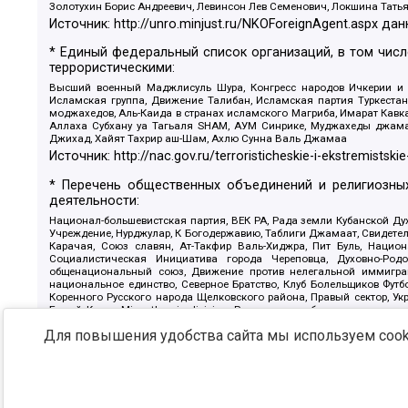
Золотухин Борис Андреевич, Левинсон Лев Семенович, Локшина Тать
Источник:
http://unro.minjust.ru/NKOForeignAgent.aspx
дан
* Единый федеральный список организаций, в том чис
террористическими:
Высший военный Маджлисуль Шура, Конгресс народов Ичкерии и Да
Исламская группа, Движение Талибан, Исламская партия Туркест
моджахедов, Аль-Каида в странах исламского Магриба, Имарат Кавка
Аллаха Субхану уа Тагьаля SHAM, АУМ Синрике, Муджахеды джамаа
Джихад, Хайят Тахрир аш-Шам, Ахлю Сунна Валь Джамаа
Источник:
http://nac.gov.ru/terroristicheskie-i-ekstremistskie
* Перечень общественных объединений и религиозных
деятельности:
Национал-большевистская партия, ВЕК РА, Рада земли Кубанской 
Учреждение, Нурджулар, К Богодержавию, Таблиги Джамаат, Свидете
Карачая, Союз славян, Ат-Такфир Валь-Хиджра, Пит Буль, Нацио
Социалистическая Инициатива города Череповца, Духовно-Родо
общенациональный союз, Движение против нелегальной иммиграц
национальное единство, Северное Братство, Клуб Болельщиков Фу
Коренного Русского народа Щелковского района, Правый сектор, Ук
Белый Крест, Misanthropic division, Религиозное объединение пос
Атака, Мечеть Мирмамеда, Община Коренного Русского народа г
Для повышения удобства сайта мы используем cooki
Артподготовка, Штольц, В честь иконы Божией Матери Державная, С
Крю, Союз Славянских Сил Руси, Алля-Аят, Благотворительный панси
Патриотический клуб-Новокузнецк/РПК, Сибирский державный союз, Ф
Источник:
https://minjust.gov.ru/ru/documents/7822/
данны