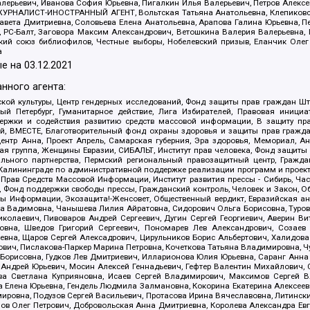
алерьевич, Иванова София Юрьевна, Пигалкин Илья Валерьевич, Петров Алексе
а, ЖУРНАЛИСТ-ИНОСТРАННЫЙ АГЕНТ, Вольтская Татьяна Анатольевна, Клепиков
авета Дмитриевна, Соловьева Елена Анатольевна, Арапова Галина Юрьевна, П
иа, РС-Балт, Заговора Максим Александрович, Ветошкина Валерия Валерьевна
ский союз библиофилов, Честные выборы, Нобелевский призыв, Еланчик Олег
а
е на
03.12.2021
нного агента:
ой культуры, Центр гендерных исследований, Фонд защиты прав граждан Шта
 Петербург, Гуманитарное действие, Лига Избирателей, Правовая инициат
держки и содействия развитию средств массовой информации, В защиту п
ий, ВМЕСТЕ, Благотворительный фонд охраны здоровья и защиты прав граж
, центр Анна, Проект Апрель, Самарская губерния, Эра здоровья, Мемориал,
я группа, Женщины Евразии, СИБАЛЬТ, Институт прав человека, Фонд защиты 
льного партнерства, Пермский региональный правозащитный центр, Граждан
лининграде по административной поддержке реализации программ и проекто
 Прав Средств Массовой Информации, Институт развития прессы - Сибирь, Ча
, Фонд поддержки свободы прессы, Гражданский контроль, Человек и Закон, 
оды Информации, Экозащита!-Женсовет, Общественный вердикт, Евразийская а
 Вадимовна, Чанышева Лилия Айратовна, Сидорович Ольга Борисовна, Туровс
олаевич, Пивоваров Андрей Сергеевич, Дугин Сергей Георгиевич, Аверин В
вна, Шведов Григорий Сергеевич, Пономарев Лев Александрович, Созаев
евна, Щаров Сергей Алексадрович, Цирульников Борис Альбертович, Халидо
ович, Пислакова-Паркер Марина Петровна, Кочеткова Татьяна Владимировна, Ч
Борисовна, Гудков Лев Дмитриевич, Илларионова Юлия Юрьевна, Саранг Анна
Андрей Юрьевич, Мосин Алексей Геннадьевич, Гефтер Валентин Михайлович,
а Светлана Куприяновна, Исаев Сергей Владимирович, Максимов Сергей Вл
а Елена Юрьевна, Гендель Людмила Залмановна, Кокорина Екатерина Алексее
ровна, Подузов Сергей Васильевич, Протасова Ирина Вячеславовна, Литинск
ов Олег Петрович, Добровольская Анна Дмитриевна, Королева Александра Ев