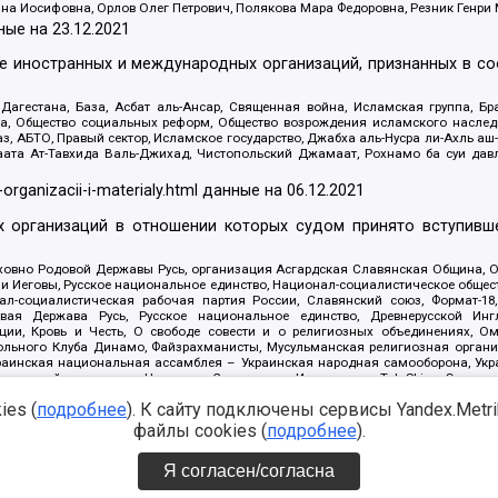
яна Иосифовна, Орлов Олег Петрович, Полякова Мара Федоровна, Резник Генри
ные на
23.12.2021
ле иностранных и международных организаций, признанных в с
гестана, База, Асбат аль-Ансар, Священная война, Исламская группа, Бра
ана, Общество социальных реформ, Общество возрождения исламского насле
з, АБТО, Правый сектор, Исламское государство, Джабха аль-Нусра ли-Ахль а
та Ат-Тавхида Валь-Джихад, Чистопольский Джамаат, Рохнамо ба суи давлат
-organizacii-i-materialy.html
данные на
06.12.2021
 организаций в отношении которых судом принято вступивше
Духовно Родовой Державы Русь, организация Асгардская Славянская Община,
ли Иеговы, Русское национальное единство, Национал-социалистическое обще
нал-социалистическая рабочая партия России, Славянский союз, Формат-
вая Держава Русь, Русское национальное единство, Древнерусской Ингл
ии, Кровь и Честь, О свободе совести и о религиозных объединениях, Ом
тбольного Клуба Динамо, Файзрахманисты, Мусульманская религиозная орган
раинская национальная ассамблея – Украинская народная самооборона, Укра
ледователей инглиизма, Народная Социальная Инициатива, TulaSkins, Этноп
. Астрахани, ВОЛЯ, Меджлис крымскотатарского народа, Рубеж Севера, ТО
es (
подробнее
). К сайту подключены сервисы Yandex.Metrika
ектор 16, Независимость, Фирма, Молодежная правозащитная группа МПГ, Кур
онат Ак Умут, Русская республика Русь, Арестантское уголовное единство, Ба
файлы cookies (
подробнее
).
онд борьбы с коррупцией, Фонд защиты прав граждан, Штабы Навального, Сове
е на
08.12.2021
Я согласен/согласна