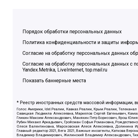
Порядок обработки персональных данных
Политика конфиденциальности и защиты инфор
Согласие на обработку персональных данных обр
Согласие на обработку персональных данных с
Yandex.Metrika, LiveInternet, top.mail.ru
Показать баннерные места
* Реестр иностранных средств массовой информации, 
Голос Америки, Idel.Реалии, Кавказ.Реалии, Крым.Реалии, Телеканал
Савицкая Людмила Алексеевна, Маркелов Сергей Евгеньевич, Камал
Гликин Максим Александрович, Маняхин Петр Борисович, Ярош Юлия П
Рубин Михаил Аркадьевич, Гройсман Софья Романовна, Рождественски
Олеся Валентиновна, Мароховская Алеся Алексеевна, Долинина И
Главный редактор 2021, Вега 2021, Важные иноагенты, Каткова Вер
Владимир Владимирович, Жилинский Владимир Александрович, Тихон