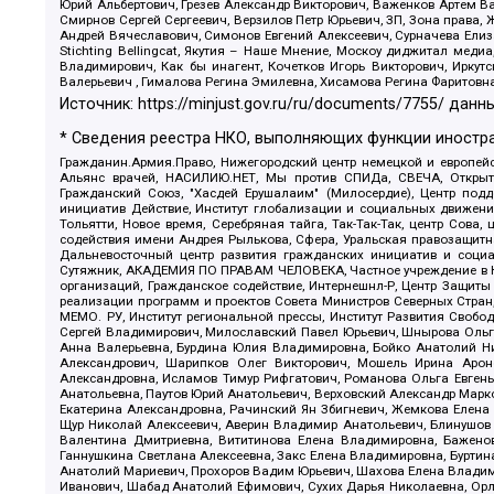
Юрий Альбертович, Грезев Александр Викторович, Важенков Артем В
Смирнов Сергей Сергеевич, Верзилов Петр Юрьевич, ЗП, Зона прав
Андрей Вячеславович, Симонов Евгений Алексеевич, Сурначева Елиз
Stichting Bellingcat, Якутия – Наше Мнение, Москоу диджитал мед
Владимирович, Как бы инагент, Кочетков Игорь Викторович, Иркут
Валерьевич , Гималова Регина Эмилевна, Хисамова Регина Фаритовн
Источник:
https://minjust.gov.ru/ru/documents/7755/
данны
* Сведения реестра НКО, выполняющих функции иностра
Гражданин.Армия.Право, Нижегородский центр немецкой и европейск
Альянс врачей, НАСИЛИЮ.НЕТ, Мы против СПИДа, СВЕЧА, Открытый
Гражданский Союз, "Хасдей Ерушалаим" (Милосердие), Центр под
инициатив Действие, Институт глобализации и социальных движен
Тольятти, Новое время, Серебряная тайга, Так-Так-Так, центр Сова
содействия имени Андрея Рылькова, Сфера, Уральская правозащитна
Дальневосточный центр развития гражданских инициатив и социа
Сутяжник, АКАДЕМИЯ ПО ПРАВАМ ЧЕЛОВЕКА, Частное учреждение в Ка
организаций, Гражданское содействие, Интернешнл-Р, Центр Защиты
реализации программ и проектов Совета Министров Северных Стран
МЕМО. РУ, Институт региональной прессы, Институт Развития Своб
Сергей Владимирович, Милославский Павел Юрьевич, Шнырова Ольга
Анна Валерьевна, Бурдина Юлия Владимировна, Бойко Анатолий Ник
Александрович, Шарипков Олег Викторович, Мошель Ирина Ароно
Александровна, Исламов Тимур Рифгатович, Романова Ольга Евгень
Анатольевна, Паутов Юрий Анатольевич, Верховский Александр Марк
Екатерина Александровна, Рачинский Ян Збигневич, Жемкова Елена 
Щур Николай Алексеевич, Аверин Владимир Анатольевич, Блинушов 
Валентина Дмитриевна, Вититинова Елена Владимировна, Баженов
Ганнушкина Светлана Алексеевна, Закс Елена Владимировна, Буртин
Анатолий Мариевич, Прохоров Вадим Юрьевич, Шахова Елена Владими
Иванович, Шабад Анатолий Ефимович, Сухих Дарья Николаевна, Орл