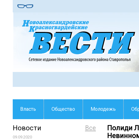
Власть
Общество
Молодежь
Об
Новости
Все
Полиди Л
Невинном
09.09.2020