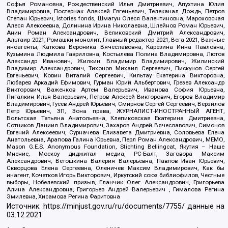
Софья Романовна, Рождественский Илья Дмитриевич, Апухтина Юлия
Владимировна, Постернак Алексей Евгеньевич, Телеканал Дождь, Петров
Степан Юрьевич, Istories fonds, Шмагун Олеся Валентиновна, Мароховская
Алеся Алексеевна, Долинина Ирина Николаевна, Шлейнов Роман Юрьевич,
Анин Роман Александрович, Великовский Дмитрий Александрович,
Альтаир 2021, Ромашки монолит, Главный редактор 2021, Вега 2021, Важные
иноагенты, Каткова Вероника Вячеславовна, Карезина Инна Павловна,
Кузьмина Людмила Гавриловна, Костылева Полина Владимировна, Лютов
Александр Иванович, Жилкин Владимир Владимирович, Жилинский
Владимир Александрович, Тихонов Михаил Сергеевич, Пискунов Сергей
Евгеньевич, Ковин Виталий Сергеевич, Кильтау Екатерина Викторовна,
Любарев Аркадий Ефимович, Гурман Юрий Альбертович, Грезев Александр
Викторович, Важенков Артем Валерьевич, Иванова София Юрьевна,
Пигалкин Илья Валерьевич, Петров Алексей Викторович, Егоров Владимир
Владимирович, Гусев Андрей Юрьевич, Смирнов Сергей Сергеевич, Верзилов
Петр Юрьевич, ЗП, Зона права, ЖУРНАЛИСТ-ИНОСТРАННЫЙ АГЕНТ,
Вольтская Татьяна Анатольевна, Клепиковская Екатерина Дмитриевна,
Сотников Даниил Владимирович, Захаров Андрей Вячеславович, Симонов
Евгений Алексеевич, Сурначева Елизавета Дмитриевна, Соловьева Елена
Анатольевна, Арапова Галина Юрьевна, Перл Роман Александрович, МЕМО,
Mason G.E.S. Anonymous Foundation, Stichting Bellingcat, Якутия – Наше
Мнение, Москоу диджитал медиа, РС-Балт, Заговора Максим
Александрович, Ветошкина Валерия Валерьевна, Павлов Иван Юрьевич,
Скворцова Елена Сергеевна, Оленичев Максим Владимирович, Как бы
инагент, Кочетков Игорь Викторович, Иркутский союз библиофилов, Честные
выборы, Нобелевский призыв, Еланчик Олег Александрович, Григорьева
Алина Александровна, Григорьев Андрей Валерьевич , Гималова Регина
Эмилевна, Хисамова Регина Фаритовна
Источник:
https://minjust.gov.ru/ru/documents/7755/
данные на
03.12.2021