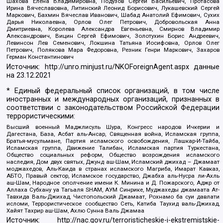
Шахова Елена Владимировна, Подузов Сергей Васильевич, Протасова
Ирина Вячеславовна, Литинский Леонид Борисович, Лукашевский Сергей
Маркович, Бахмин Вячеслав Иванович, Шабад Анатолий Ефимович, Сухих
Дарья Николаевна, Орлов Олег Петрович, Добровольская Анна
Дмитриевна, Королева Александра Евгеньевна, Смирнов Владимир
Александрович, Вицин Сергей Ефимович, Золотухин Борис Андреевич,
Левинсон Лев Семенович, Локшина Татьяна Иосифовна, Орлов Олег
Петрович, Полякова Мара Федоровна, Резник Генри Маркович, Захаров
Герман Константинович
Источник:
http://unro.minjust.ru/NKOForeignAgent.aspx
данные
на
23.12.2021
* Единый федеральный список организаций, в том числе
иностранных и международных организаций, признанных в
соответствии с законодательством Российской Федерации
террористическими:
Высший военный Маджлисуль Шура, Конгресс народов Ичкерии и
Дагестана, База, Асбат аль-Ансар, Священная война, Исламская группа,
Братья-мусульмане, Партия исламского освобождения, Лашкар-И-Тайба,
Исламская группа, Движение Талибан, Исламская партия Туркестана,
Общество социальных реформ, Общество возрождения исламского
наследия, Дом двух святых, Джунд аш-Шам, Исламский джихад – Джамаат
моджахедов, Аль-Каида в странах исламского Магриба, Имарат Кавказ,
АБТО, Правый сектор, Исламское государство, Джабха аль-Нусра ли-Ахль
аш-Шам, Народное ополчение имени К. Минина и Д. Пожарского, Аджр от
Аллаха Субхану уа Тагьаля SHAM, АУМ Синрике, Муджахеды джамаата Ат-
Тавхида Валь-Джихад, Чистопольский Джамаат, Рохнамо ба суи давлати
исломи, Террористическое сообщество Сеть, Катиба Таухид валь-Джихад,
Хайят Тахрир аш-Шам, Ахлю Сунна Валь Джамаа
Источник:
http://nac.gov.ru/terroristicheskie-i-ekstremistskie-