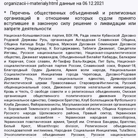
organizacii-i-materialy.html
данные на
06.12.2021
* Перечень общественных объединений и религиозных
организаций в отношении которых судом принято
вступившее в законную силу решение о ликвидации или
запрете деятельности:
Национал-большевистская партия, ВЕК РА, Рада земли Кубанской Духовно
Родовой Державы Русь, организация Асгардская Славянская Община,
Община Капища Веды Перуна, Мужская Духовная Семинария Духовное
Учреждение, Нурджулар, К Богодержавию, Таблиги Джамаат, Свидетели
Иеговы, Русское национальное единство, Национал-социалистическое
общество, Джамаат мувахидов, Объединенный Вилайат Кабарды, Балкарии
и Карачая, Союз славян, Ат-Такфир Валь-Хиджра, Пит Буль, Национал-
социалистическая рабочая партия России, Славянский союз, Формат-18,
Благородный Орден Дьявола, Армия воли народа, Национальная
Социалистическая Инициатива города Череповца, Духовно-Родовая
Держава Русь, Русское национальное единство, Древнерусской
Инглистической церкви Православных Староверов-Инглингов, Русский
общенациональный союз, Движение против нелегальной иммиграции,
Кровь и Честь, О свободе совести и о религиозных объединениях, Омская
организация общественного политического движения Русское
национальное единство, Северное Братство, Клуб Болельщиков Футбольного
Клуба Динамо, Файзрахманисты, Мусульманская религиозная организация
п. Боровский Тюменского района Тюменской области, Община Коренного
Русского народа Щелковского района, Правый сектор, Украинская
национальная ассамблея – Украинская народная самооборона,
Украинская повстанческая армия, Тризуб им. Степана Бандеры, Братство,
Белый Крест, Misanthropic division, Религиозное объединение
последователей инглиизма, Народная Социальная Инициатива, TulaSkins,
Этнополитическое объединение Русские, Русское национальное