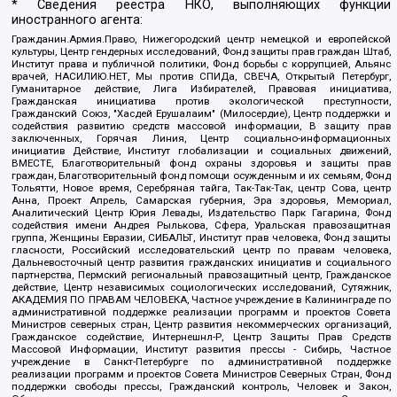
* Сведения реестра НКО, выполняющих функции
иностранного агента:
Гражданин.Армия.Право, Нижегородский центр немецкой и европейской
культуры, Центр гендерных исследований, Фонд защиты прав граждан Штаб,
Институт права и публичной политики, Фонд борьбы с коррупцией, Альянс
врачей, НАСИЛИЮ.НЕТ, Мы против СПИДа, СВЕЧА, Открытый Петербург,
Гуманитарное действие, Лига Избирателей, Правовая инициатива,
Гражданская инициатива против экологической преступности,
Гражданский Союз, "Хасдей Ерушалаим" (Милосердие), Центр поддержки и
содействия развитию средств массовой информации, В защиту прав
заключенных, Горячая Линия, Центр социально-информационных
инициатив Действие, Институт глобализации и социальных движений,
ВМЕСТЕ, Благотворительный фонд охраны здоровья и защиты прав
граждан, Благотворительный фонд помощи осужденным и их семьям, Фонд
Тольятти, Новое время, Серебряная тайга, Так-Так-Так, центр Сова, центр
Анна, Проект Апрель, Самарская губерния, Эра здоровья, Мемориал,
Аналитический Центр Юрия Левады, Издательство Парк Гагарина, Фонд
содействия имени Андрея Рылькова, Сфера, Уральская правозащитная
группа, Женщины Евразии, СИБАЛЬТ, Институт прав человека, Фонд защиты
гласности, Российский исследовательский центр по правам человека,
Дальневосточный центр развития гражданских инициатив и социального
партнерства, Пермский региональный правозащитный центр, Гражданское
действие, Центр независимых социологических исследований, Сутяжник,
АКАДЕМИЯ ПО ПРАВАМ ЧЕЛОВЕКА, Частное учреждение в Калининграде по
административной поддержке реализации программ и проектов Совета
Министров северных стран, Центр развития некоммерческих организаций,
Гражданское содействие, Интернешнл-Р, Центр Защиты Прав Средств
Массовой Информации, Институт развития прессы - Сибирь, Частное
учреждение в Санкт-Петербурге по административной поддержке
реализации программ и проектов Совета Министров Северных Стран, Фонд
поддержки свободы прессы, Гражданский контроль, Человек и Закон,