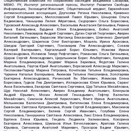
Общественная комиссия по сохранению наследия академика Сахарова,
МЕМО. РУ, Институт региональной прессы, Институт Развития Свободы
Информации, Экозащита!-Женсовет, Общественный вердикт, Евразийская
антимонопольная ассоциация, Дзугкоева Регина Николаевна, Кривенко
Сергей Владимирович, Милославский Павел Юрьевич, Шнырова Ольга
Вадимовна, Чанышева Лилия Айратовна, Сидорович Ольга Борисовна,
Туровский Александр Алексеевич, Васильева Анастасия Евгеньевна, Ривина
Анна Валерьевна, Бурдина Юлия Владимировна, Бойко Анатолий
Николаевич, Пивоваров Андрей Сергеевич, Дугин Сергей Георгиевич, Аверин
Виталий Евгеньевич, Барахоев Магомед Бекханович, Шевченко Дмитрий
Александрович, Шарипков Олег Викторович, Мошель Ирина Ароновна,
Шведов Григорий Сергеевич, Пономарев Лев Александрович, Созаев
Валерий Валерьевич, Каргалицкий Борис Юльевич, Исакова Ирина
Александровна, Исламов Тимур Рифгатович, Романова Ольга Евгеньевна,
Щаров Сергей Алексадрович, Цирульников Борис Альбертович, Халидова
Марина Владимировна, Людевиг Марина Зариевна, Федотова Галина
Анатольевна, Паутов Юрий Анатольевич, Верховский Александр Маркович,
Пислакова-Паркер Марина Петровна, Кочеткова Татьяна Владимировна,
Чуркина Наталья Валерьевна, Акимова Татьяна Николаевна, Золотарева
Екатерина Александровна, Рачинский Ян Збигневич, Жемкова Елена
Борисовна, Гудков Лев Дмитриевич, Илларионова Юлия Юрьевна, Саранг
Анна Васильевна, Захарова Светлана Сергеевна, Щур Татьяна Михайловна,
Щур Николай Алексеевич, Аверин Владимир Анатольевич, Блинушов
Андрей Юрьевич, Мосин Алексей Геннадьевич, Гефтер Валентин
Михайлович, Симонов Алексей Кириллович, Флиге Ирина Анатольевна,
Мельникова Валентина Дмитриевна, Вититинова Елена Владимировна,
Баженова Светлана Куприяновна, Исаев Сергей Владимирович, Максимов
Сергей Владимирович, Беляев Сергей Иванович, Голубева Елена
Николаевна, Ганнушкина Светлана Алексеевна, Закс Елена Владимировна,
Буртина Елена Юрьевна, Гендель Людмила Залмановна, Кокорина
Екатерина Алексеевна, Шуманов Илья Вячеславович, Арапова Галина
Юрьевна, Свечников Анатолий Мариевич, Прохоров Вадим Юрьевич,