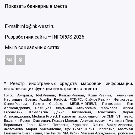
Показать баннерные места
E-mail: info@nk-vesti.ru
Разработчик сайта –
INFOROS
2026
Мы в социальных сетях:
* Реестр иностранных средств массовой информации,
выполняющих функции иностранного агента:
Голос Америки, Idel.Реалии, Кавказ.Реалии, Крым.Реалии, Телеканал
Настоящее Время, Azatliq Radiosi, PCE/PC, Сибирь.Реалии, Фактограф,
Север.Реалии, Радио Свобода, MEDIUM-ORIENT, Пономарев Лев
Александрович, Савицкая Людмила Алексеевна, Маркелов Сергей
Евгеньевич, Камалягин Денис Николаевич, Апахончич Дарья
Александровна, Medusa Project, Первое антикоррупционное СМИ, VTimes.io,
Баданин Роман Сергеевич, Гликин Максим Александрович, Маняхин Петр
Борисович, Ярош Юлия Петровна, Чуракова Ольга Владимировна,
Железнова Мария Михайловна, Лукьянова Юлия Сергеевна, Маетная
Елизавета Витальевна, The Insider SIA, Рубин Михаил Аркадьевич, Гройсман