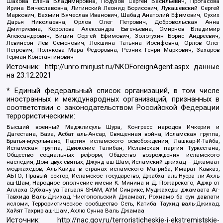
Шахова Елена Владимировна, Подузов Сергей Васильевич, Протасова
Ирина Вячеславовна, Литинский Леонид Борисович, Лукашевский Сергей
Маркович, Бахмин Вячеслав Иванович, Шабад Анатолий Ефимович, Сухих
Дарья Николаевна, Орлов Олег Петрович, Добровольская Анна
Дмитриевна, Королева Александра Евгеньевна, Смирнов Владимир
Александрович, Вицин Сергей Ефимович, Золотухин Борис Андреевич,
Левинсон Лев Семенович, Локшина Татьяна Иосифовна, Орлов Олег
Петрович, Полякова Мара Федоровна, Резник Генри Маркович, Захаров
Герман Константинович
Источник:
http://unro.minjust.ru/NKOForeignAgent.aspx
данные
на
23.12.2021
* Единый федеральный список организаций, в том числе
иностранных и международных организаций, признанных в
соответствии с законодательством Российской Федерации
террористическими:
Высший военный Маджлисуль Шура, Конгресс народов Ичкерии и
Дагестана, База, Асбат аль-Ансар, Священная война, Исламская группа,
Братья-мусульмане, Партия исламского освобождения, Лашкар-И-Тайба,
Исламская группа, Движение Талибан, Исламская партия Туркестана,
Общество социальных реформ, Общество возрождения исламского
наследия, Дом двух святых, Джунд аш-Шам, Исламский джихад – Джамаат
моджахедов, Аль-Каида в странах исламского Магриба, Имарат Кавказ,
АБТО, Правый сектор, Исламское государство, Джабха аль-Нусра ли-Ахль
аш-Шам, Народное ополчение имени К. Минина и Д. Пожарского, Аджр от
Аллаха Субхану уа Тагьаля SHAM, АУМ Синрике, Муджахеды джамаата Ат-
Тавхида Валь-Джихад, Чистопольский Джамаат, Рохнамо ба суи давлати
исломи, Террористическое сообщество Сеть, Катиба Таухид валь-Джихад,
Хайят Тахрир аш-Шам, Ахлю Сунна Валь Джамаа
Источник:
http://nac.gov.ru/terroristicheskie-i-ekstremistskie-