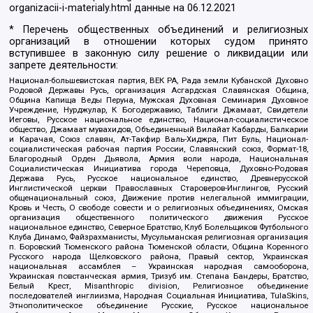
organizacii-i-materialy.html
данные на
06.12.2021
* Перечень общественных объединений и религиозных
организаций в отношении которых судом принято
вступившее в законную силу решение о ликвидации или
запрете деятельности:
Национал-большевистская партия, ВЕК РА, Рада земли Кубанской Духовно
Родовой Державы Русь, организация Асгардская Славянская Община,
Община Капища Веды Перуна, Мужская Духовная Семинария Духовное
Учреждение, Нурджулар, К Богодержавию, Таблиги Джамаат, Свидетели
Иеговы, Русское национальное единство, Национал-социалистическое
общество, Джамаат мувахидов, Объединенный Вилайат Кабарды, Балкарии
и Карачая, Союз славян, Ат-Такфир Валь-Хиджра, Пит Буль, Национал-
социалистическая рабочая партия России, Славянский союз, Формат-18,
Благородный Орден Дьявола, Армия воли народа, Национальная
Социалистическая Инициатива города Череповца, Духовно-Родовая
Держава Русь, Русское национальное единство, Древнерусской
Инглистической церкви Православных Староверов-Инглингов, Русский
общенациональный союз, Движение против нелегальной иммиграции,
Кровь и Честь, О свободе совести и о религиозных объединениях, Омская
организация общественного политического движения Русское
национальное единство, Северное Братство, Клуб Болельщиков Футбольного
Клуба Динамо, Файзрахманисты, Мусульманская религиозная организация
п. Боровский Тюменского района Тюменской области, Община Коренного
Русского народа Щелковского района, Правый сектор, Украинская
национальная ассамблея – Украинская народная самооборона,
Украинская повстанческая армия, Тризуб им. Степана Бандеры, Братство,
Белый Крест, Misanthropic division, Религиозное объединение
последователей инглиизма, Народная Социальная Инициатива, TulaSkins,
Этнополитическое объединение Русские, Русское национальное