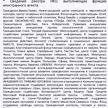
* Сведения реестра НКО, выполняющих функции
иностранного агента:
Гражданин.Армия.Право, Нижегородский центр немецкой и европейской
культуры, Центр гендерных исследований, Фонд защиты прав граждан Штаб,
Институт права и публичной политики, Фонд борьбы с коррупцией, Альянс
врачей, НАСИЛИЮ.НЕТ, Мы против СПИДа, СВЕЧА, Открытый Петербург,
Гуманитарное действие, Лига Избирателей, Правовая инициатива,
Гражданская инициатива против экологической преступности,
Гражданский Союз, "Хасдей Ерушалаим" (Милосердие), Центр поддержки и
содействия развитию средств массовой информации, В защиту прав
заключенных, Горячая Линия, Центр социально-информационных
инициатив Действие, Институт глобализации и социальных движений,
ВМЕСТЕ, Благотворительный фонд охраны здоровья и защиты прав
граждан, Благотворительный фонд помощи осужденным и их семьям, Фонд
Тольятти, Новое время, Серебряная тайга, Так-Так-Так, центр Сова, центр
Анна, Проект Апрель, Самарская губерния, Эра здоровья, Мемориал,
Аналитический Центр Юрия Левады, Издательство Парк Гагарина, Фонд
содействия имени Андрея Рылькова, Сфера, Уральская правозащитная
группа, Женщины Евразии, СИБАЛЬТ, Институт прав человека, Фонд защиты
гласности, Российский исследовательский центр по правам человека,
Дальневосточный центр развития гражданских инициатив и социального
партнерства, Пермский региональный правозащитный центр, Гражданское
действие, Центр независимых социологических исследований, Сутяжник,
АКАДЕМИЯ ПО ПРАВАМ ЧЕЛОВЕКА, Частное учреждение в Калининграде по
административной поддержке реализации программ и проектов Совета
Министров северных стран, Центр развития некоммерческих организаций,
Гражданское содействие, Интернешнл-Р, Центр Защиты Прав Средств
Массовой Информации, Институт развития прессы - Сибирь, Частное
учреждение в Санкт-Петербурге по административной поддержке
реализации программ и проектов Совета Министров Северных Стран, Фонд
поддержки свободы прессы, Гражданский контроль, Человек и Закон,