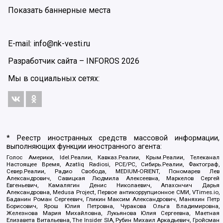
Показать баннерные места
E-mail: info@nk-vesti.ru
Разработчик сайта –
INFOROS
2026
Мы в социальных сетях:
* Реестр иностранных средств массовой информации,
выполняющих функции иностранного агента:
Голос Америки, Idel.Реалии, Кавказ.Реалии, Крым.Реалии, Телеканал
Настоящее Время, Azatliq Radiosi, PCE/PC, Сибирь.Реалии, Фактограф,
Север.Реалии, Радио Свобода, MEDIUM-ORIENT, Пономарев Лев
Александрович, Савицкая Людмила Алексеевна, Маркелов Сергей
Евгеньевич, Камалягин Денис Николаевич, Апахончич Дарья
Александровна, Medusa Project, Первое антикоррупционное СМИ, VTimes.io,
Баданин Роман Сергеевич, Гликин Максим Александрович, Маняхин Петр
Борисович, Ярош Юлия Петровна, Чуракова Ольга Владимировна,
Железнова Мария Михайловна, Лукьянова Юлия Сергеевна, Маетная
Елизавета Витальевна, The Insider SIA, Рубин Михаил Аркадьевич, Гройсман