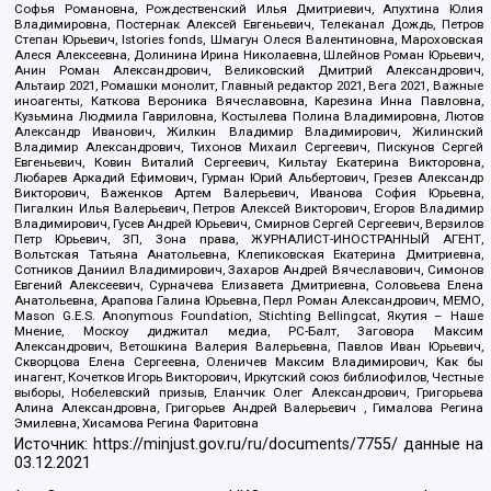
Софья Романовна, Рождественский Илья Дмитриевич, Апухтина Юлия
Владимировна, Постернак Алексей Евгеньевич, Телеканал Дождь, Петров
Степан Юрьевич, Istories fonds, Шмагун Олеся Валентиновна, Мароховская
Алеся Алексеевна, Долинина Ирина Николаевна, Шлейнов Роман Юрьевич,
Анин Роман Александрович, Великовский Дмитрий Александрович,
Альтаир 2021, Ромашки монолит, Главный редактор 2021, Вега 2021, Важные
иноагенты, Каткова Вероника Вячеславовна, Карезина Инна Павловна,
Кузьмина Людмила Гавриловна, Костылева Полина Владимировна, Лютов
Александр Иванович, Жилкин Владимир Владимирович, Жилинский
Владимир Александрович, Тихонов Михаил Сергеевич, Пискунов Сергей
Евгеньевич, Ковин Виталий Сергеевич, Кильтау Екатерина Викторовна,
Любарев Аркадий Ефимович, Гурман Юрий Альбертович, Грезев Александр
Викторович, Важенков Артем Валерьевич, Иванова София Юрьевна,
Пигалкин Илья Валерьевич, Петров Алексей Викторович, Егоров Владимир
Владимирович, Гусев Андрей Юрьевич, Смирнов Сергей Сергеевич, Верзилов
Петр Юрьевич, ЗП, Зона права, ЖУРНАЛИСТ-ИНОСТРАННЫЙ АГЕНТ,
Вольтская Татьяна Анатольевна, Клепиковская Екатерина Дмитриевна,
Сотников Даниил Владимирович, Захаров Андрей Вячеславович, Симонов
Евгений Алексеевич, Сурначева Елизавета Дмитриевна, Соловьева Елена
Анатольевна, Арапова Галина Юрьевна, Перл Роман Александрович, МЕМО,
Mason G.E.S. Anonymous Foundation, Stichting Bellingcat, Якутия – Наше
Мнение, Москоу диджитал медиа, РС-Балт, Заговора Максим
Александрович, Ветошкина Валерия Валерьевна, Павлов Иван Юрьевич,
Скворцова Елена Сергеевна, Оленичев Максим Владимирович, Как бы
инагент, Кочетков Игорь Викторович, Иркутский союз библиофилов, Честные
выборы, Нобелевский призыв, Еланчик Олег Александрович, Григорьева
Алина Александровна, Григорьев Андрей Валерьевич , Гималова Регина
Эмилевна, Хисамова Регина Фаритовна
Источник:
https://minjust.gov.ru/ru/documents/7755/
данные на
03.12.2021