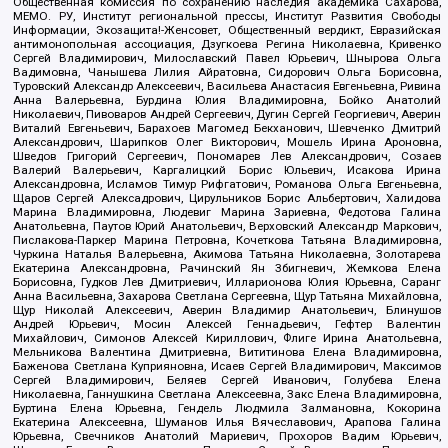
Общественная комиссия по сохранению наследия академика Сахарова,
МЕМО. РУ, Институт региональной прессы, Институт Развития Свободы
Информации, Экозащита!-Женсовет, Общественный вердикт, Евразийская
антимонопольная ассоциация, Дзугкоева Регина Николаевна, Кривенко
Сергей Владимирович, Милославский Павел Юрьевич, Шнырова Ольга
Вадимовна, Чанышева Лилия Айратовна, Сидорович Ольга Борисовна,
Туровский Александр Алексеевич, Васильева Анастасия Евгеньевна, Ривина
Анна Валерьевна, Бурдина Юлия Владимировна, Бойко Анатолий
Николаевич, Пивоваров Андрей Сергеевич, Дугин Сергей Георгиевич, Аверин
Виталий Евгеньевич, Барахоев Магомед Бекханович, Шевченко Дмитрий
Александрович, Шарипков Олег Викторович, Мошель Ирина Ароновна,
Шведов Григорий Сергеевич, Пономарев Лев Александрович, Созаев
Валерий Валерьевич, Каргалицкий Борис Юльевич, Исакова Ирина
Александровна, Исламов Тимур Рифгатович, Романова Ольга Евгеньевна,
Щаров Сергей Алексадрович, Цирульников Борис Альбертович, Халидова
Марина Владимировна, Людевиг Марина Зариевна, Федотова Галина
Анатольевна, Паутов Юрий Анатольевич, Верховский Александр Маркович,
Пислакова-Паркер Марина Петровна, Кочеткова Татьяна Владимировна,
Чуркина Наталья Валерьевна, Акимова Татьяна Николаевна, Золотарева
Екатерина Александровна, Рачинский Ян Збигневич, Жемкова Елена
Борисовна, Гудков Лев Дмитриевич, Илларионова Юлия Юрьевна, Саранг
Анна Васильевна, Захарова Светлана Сергеевна, Щур Татьяна Михайловна,
Щур Николай Алексеевич, Аверин Владимир Анатольевич, Блинушов
Андрей Юрьевич, Мосин Алексей Геннадьевич, Гефтер Валентин
Михайлович, Симонов Алексей Кириллович, Флиге Ирина Анатольевна,
Мельникова Валентина Дмитриевна, Вититинова Елена Владимировна,
Баженова Светлана Куприяновна, Исаев Сергей Владимирович, Максимов
Сергей Владимирович, Беляев Сергей Иванович, Голубева Елена
Николаевна, Ганнушкина Светлана Алексеевна, Закс Елена Владимировна,
Буртина Елена Юрьевна, Гендель Людмила Залмановна, Кокорина
Екатерина Алексеевна, Шуманов Илья Вячеславович, Арапова Галина
Юрьевна, Свечников Анатолий Мариевич, Прохоров Вадим Юрьевич,