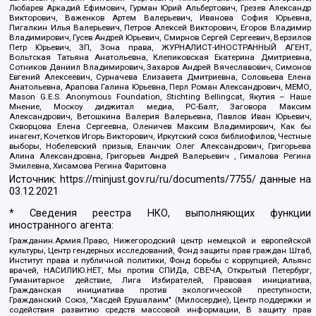
Любарев Аркадий Ефимович, Гурман Юрий Альбертович, Грезев Александр
Викторович, Важенков Артем Валерьевич, Иванова София Юрьевна,
Пигалкин Илья Валерьевич, Петров Алексей Викторович, Егоров Владимир
Владимирович, Гусев Андрей Юрьевич, Смирнов Сергей Сергеевич, Верзилов
Петр Юрьевич, ЗП, Зона права, ЖУРНАЛИСТ-ИНОСТРАННЫЙ АГЕНТ,
Вольтская Татьяна Анатольевна, Клепиковская Екатерина Дмитриевна,
Сотников Даниил Владимирович, Захаров Андрей Вячеславович, Симонов
Евгений Алексеевич, Сурначева Елизавета Дмитриевна, Соловьева Елена
Анатольевна, Арапова Галина Юрьевна, Перл Роман Александрович, МЕМО,
Mason G.E.S. Anonymous Foundation, Stichting Bellingcat, Якутия – Наше
Мнение, Москоу диджитал медиа, РС-Балт, Заговора Максим
Александрович, Ветошкина Валерия Валерьевна, Павлов Иван Юрьевич,
Скворцова Елена Сергеевна, Оленичев Максим Владимирович, Как бы
инагент, Кочетков Игорь Викторович, Иркутский союз библиофилов, Честные
выборы, Нобелевский призыв, Еланчик Олег Александрович, Григорьева
Алина Александровна, Григорьев Андрей Валерьевич , Гималова Регина
Эмилевна, Хисамова Регина Фаритовна
Источник:
https://minjust.gov.ru/ru/documents/7755/
данные на
03.12.2021
* Сведения реестра НКО, выполняющих функции
иностранного агента:
Гражданин.Армия.Право, Нижегородский центр немецкой и европейской
культуры, Центр гендерных исследований, Фонд защиты прав граждан Штаб,
Институт права и публичной политики, Фонд борьбы с коррупцией, Альянс
врачей, НАСИЛИЮ.НЕТ, Мы против СПИДа, СВЕЧА, Открытый Петербург,
Гуманитарное действие, Лига Избирателей, Правовая инициатива,
Гражданская инициатива против экологической преступности,
Гражданский Союз, "Хасдей Ерушалаим" (Милосердие), Центр поддержки и
содействия развитию средств массовой информации, В защиту прав