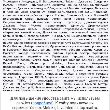
Учреждение, Нурджулар, К Богодержавию, Таблиги Джамаат, Свидетели
Иеговы, Русское национальное единство, Национал-социалистическое
общество, Джамаат мувахидов, Объединенный Вилайат Кабарды, Балкарии
и Карачая, Союз славян, Ат-Такфир Валь-Хиджра, Пит Буль, Национал-
социалистическая рабочая партия России, Славянский союз, Формат-18,
Благородный Орден Дьявола, Армия воли народа, Национальная
Социалистическая Инициатива города Череповца, Духовно-Родовая
Держава Русь, Русское национальное единство, Древнерусской
Инглистической церкви Православных Староверов-Инглингов, Русский
общенациональный союз, Движение против нелегальной иммиграции,
Кровь и Честь, О свободе совести и о религиозных объединениях, Омская
организация общественного политического движения Русское
национальное единство, Северное Братство, Клуб Болельщиков Футбольного
Клуба Динамо, Файзрахманисты, Мусульманская религиозная организация
п. Боровский Тюменского района Тюменской области, Община Коренного
Русского народа Щелковского района, Правый сектор, Украинская
национальная ассамблея – Украинская народная самооборона,
Украинская повстанческая армия, Тризуб им. Степана Бандеры, Братство,
Белый Крест, Misanthropic division, Религиозное объединение
последователей инглиизма, Народная Социальная Инициатива, TulaSkins,
Этнополитическое объединение Русские, Русское национальное
объединение Атака, Мечеть Мирмамеда, Община Коренного Русского
народа г. Астрахани, ВОЛЯ, Меджлис крымскотатарского народа, Рубеж
Севера, ТОЙС, О противодействии экстремистской деятельности,
РЕВТАТПОД, Артподготовка, Штольц, В честь иконы Божией Матери
Державная, Сектор 16, Независимость, Фирма, Молодежная правозащитная
группа МПГ, Курсом Правды и Единения, Каракольская инициативная
группа, Автоград Крю, Союз Славянских Сил Руси, Алля-Аят,
Для повышения удобства сайта мы используем
Благотворительный пансионат Ак Умут, Русская республика Русь,
Арестантское уголовное единство, Башкорт, Нация и свобода, W.H.С., Фалунь
cookies (
подробнее
). К сайту подключены
Дафа, Иртыш Ultras, Русский Патриотический клуб-Новокузнецк/РПК,
сервисы Yandex.Metrika, LiveInternet, top.mail.ru,
Сибирский державный союз, Фонд борьбы с коррупцией, Фонд защиты прав