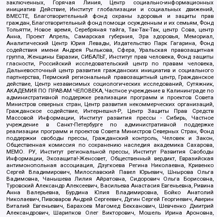
заключенных, Горячая Линия, Центр социально-информационных
инициатив Действие, Институт глобализации и социальных движений,
ВМЕСТЕ, Благотворительный фонд охраны здоровья и защиты прав
граждан, Благотворительный фонд помощи осужденным и их семьям, Фонд
Тольятти, Новое время, Серебряная тайга, Так-Так-Так, центр Сова, центр
Анна, Проект Апрель, Самарская губерния, Эра здоровья, Мемориал,
Аналитический Центр Юрия Левады, Издательство Парк Гагарина, Фонд
содействия имени Андрея Рылькова, Сфера, Уральская правозащитная
группа, Женщины Евразии, СИБАЛЬТ, Институт прав человека, Фонд защиты
гласности, Российский исследовательский центр по правам человека,
Дальневосточный центр развития гражданских инициатив и социального
партнерства, Пермский региональный правозащитный центр, Гражданское
действие, Центр независимых социологических исследований, Сутяжник,
АКАДЕМИЯ ПО ПРАВАМ ЧЕЛОВЕКА, Частное учреждение в Калининграде по
административной поддержке реализации программ и проектов Совета
Министров северных стран, Центр развития некоммерческих организаций,
Гражданское содействие, Интернешнл-Р, Центр Защиты Прав Средств
Массовой Информации, Институт развития прессы - Сибирь, Частное
учреждение в Санкт-Петербурге по административной поддержке
реализации программ и проектов Совета Министров Северных Стран, Фонд
поддержки свободы прессы, Гражданский контроль, Человек и Закон,
Общественная комиссия по сохранению наследия академика Сахарова,
МЕМО. РУ, Институт региональной прессы, Институт Развития Свободы
Информации, Экозащита!-Женсовет, Общественный вердикт, Евразийская
антимонопольная ассоциация, Дзугкоева Регина Николаевна, Кривенко
Сергей Владимирович, Милославский Павел Юрьевич, Шнырова Ольга
Вадимовна, Чанышева Лилия Айратовна, Сидорович Ольга Борисовна,
Туровский Александр Алексеевич, Васильева Анастасия Евгеньевна, Ривина
Анна Валерьевна, Бурдина Юлия Владимировна, Бойко Анатолий
Николаевич, Пивоваров Андрей Сергеевич, Дугин Сергей Георгиевич, Аверин
Виталий Евгеньевич, Барахоев Магомед Бекханович, Шевченко Дмитрий
Александрович, Шарипков Олег Викторович, Мошель Ирина Ароновна,