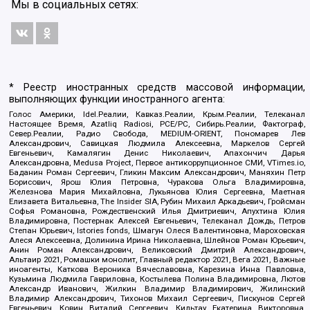
Мы в социальных сетях:
* Реестр иностранных средств массовой информации,
выполняющих функции иностранного агента:
Голос Америки, Idel.Реалии, Кавказ.Реалии, Крым.Реалии, Телеканал
Настоящее Время, Azatliq Radiosi, PCE/PC, Сибирь.Реалии, Фактограф,
Север.Реалии, Радио Свобода, MEDIUM-ORIENT, Пономарев Лев
Александрович, Савицкая Людмила Алексеевна, Маркелов Сергей
Евгеньевич, Камалягин Денис Николаевич, Апахончич Дарья
Александровна, Medusa Project, Первое антикоррупционное СМИ, VTimes.io,
Баданин Роман Сергеевич, Гликин Максим Александрович, Маняхин Петр
Борисович, Ярош Юлия Петровна, Чуракова Ольга Владимировна,
Железнова Мария Михайловна, Лукьянова Юлия Сергеевна, Маетная
Елизавета Витальевна, The Insider SIA, Рубин Михаил Аркадьевич, Гройсман
Софья Романовна, Рождественский Илья Дмитриевич, Апухтина Юлия
Владимировна, Постернак Алексей Евгеньевич, Телеканал Дождь, Петров
Степан Юрьевич, Istories fonds, Шмагун Олеся Валентиновна, Мароховская
Алеся Алексеевна, Долинина Ирина Николаевна, Шлейнов Роман Юрьевич,
Анин Роман Александрович, Великовский Дмитрий Александрович,
Альтаир 2021, Ромашки монолит, Главный редактор 2021, Вега 2021, Важные
иноагенты, Каткова Вероника Вячеславовна, Карезина Инна Павловна,
Кузьмина Людмила Гавриловна, Костылева Полина Владимировна, Лютов
Александр Иванович, Жилкин Владимир Владимирович, Жилинский
Владимир Александрович, Тихонов Михаил Сергеевич, Пискунов Сергей
Евгеньевич, Ковин Виталий Сергеевич, Кильтау Екатерина Викторовна,