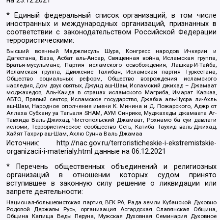
на
23.12.2021
* Единый федеральный список организаций, в том числе
иностранных и международных организаций, признанных в
соответствии с законодательством Российской Федерации
террористическими:
Высший военный Маджлисуль Шура, Конгресс народов Ичкерии и
Дагестана, База, Асбат аль-Ансар, Священная война, Исламская группа,
Братья-мусульмане, Партия исламского освобождения, Лашкар-И-Тайба,
Исламская группа, Движение Талибан, Исламская партия Туркестана,
Общество социальных реформ, Общество возрождения исламского
наследия, Дом двух святых, Джунд аш-Шам, Исламский джихад – Джамаат
моджахедов, Аль-Каида в странах исламского Магриба, Имарат Кавказ,
АБТО, Правый сектор, Исламское государство, Джабха аль-Нусра ли-Ахль
аш-Шам, Народное ополчение имени К. Минина и Д. Пожарского, Аджр от
Аллаха Субхану уа Тагьаля SHAM, АУМ Синрике, Муджахеды джамаата Ат-
Тавхида Валь-Джихад, Чистопольский Джамаат, Рохнамо ба суи давлати
исломи, Террористическое сообщество Сеть, Катиба Таухид валь-Джихад,
Хайят Тахрир аш-Шам, Ахлю Сунна Валь Джамаа
Источник:
http://nac.gov.ru/terroristicheskie-i-ekstremistskie-
organizacii-i-materialy.html
данные на
06.12.2021
* Перечень общественных объединений и религиозных
организаций в отношении которых судом принято
вступившее в законную силу решение о ликвидации или
запрете деятельности:
Национал-большевистская партия, ВЕК РА, Рада земли Кубанской Духовно
Родовой Державы Русь, организация Асгардская Славянская Община,
Община Капища Веды Перуна, Мужская Духовная Семинария Духовное