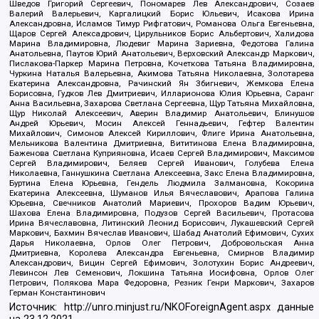
Шведов Григорий Сергеевич, Пономарев Лев Александрович, Созаев
Валерий Валерьевич, Каргалицкий Борис Юльевич, Исакова Ирина
Александровна, Исламов Тимур Рифгатович, Романова Ольга Евгеньевна,
Щаров Сергей Алексадрович, Цирульников Борис Альбертович, Халидова
Марина Владимировна, Людевиг Марина Зариевна, Федотова Галина
Анатольевна, Паутов Юрий Анатольевич, Верховский Александр Маркович,
Пислакова-Паркер Марина Петровна, Кочеткова Татьяна Владимировна,
Чуркина Наталья Валерьевна, Акимова Татьяна Николаевна, Золотарева
Екатерина Александровна, Рачинский Ян Збигневич, Жемкова Елена
Борисовна, Гудков Лев Дмитриевич, Илларионова Юлия Юрьевна, Саранг
Анна Васильевна, Захарова Светлана Сергеевна, Щур Татьяна Михайловна,
Щур Николай Алексеевич, Аверин Владимир Анатольевич, Блинушов
Андрей Юрьевич, Мосин Алексей Геннадьевич, Гефтер Валентин
Михайлович, Симонов Алексей Кириллович, Флиге Ирина Анатольевна,
Мельникова Валентина Дмитриевна, Вититинова Елена Владимировна,
Баженова Светлана Куприяновна, Исаев Сергей Владимирович, Максимов
Сергей Владимирович, Беляев Сергей Иванович, Голубева Елена
Николаевна, Ганнушкина Светлана Алексеевна, Закс Елена Владимировна,
Буртина Елена Юрьевна, Гендель Людмила Залмановна, Кокорина
Екатерина Алексеевна, Шуманов Илья Вячеславович, Арапова Галина
Юрьевна, Свечников Анатолий Мариевич, Прохоров Вадим Юрьевич,
Шахова Елена Владимировна, Подузов Сергей Васильевич, Протасова
Ирина Вячеславовна, Литинский Леонид Борисович, Лукашевский Сергей
Маркович, Бахмин Вячеслав Иванович, Шабад Анатолий Ефимович, Сухих
Дарья Николаевна, Орлов Олег Петрович, Добровольская Анна
Дмитриевна, Королева Александра Евгеньевна, Смирнов Владимир
Александрович, Вицин Сергей Ефимович, Золотухин Борис Андреевич,
Левинсон Лев Семенович, Локшина Татьяна Иосифовна, Орлов Олег
Петрович, Полякова Мара Федоровна, Резник Генри Маркович, Захаров
Герман Константинович
Источник:
http://unro.minjust.ru/NKOForeignAgent.aspx
данные