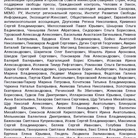
реализации программ и проектов Совета Министров Северных Стран, Фонд
поддержки свободы прессы, Гражданский контроль, Человек и Закон,
Общественная комиссия по сохранению наследия академика Сахарова,
МЕМО. РУ, Институт региональной прессы, Институт Развития Свободы
Информации, Экозащита!-Женсовет, Общественный вердикт, Евразийская
антимонопольная ассоциация, Дзугкоева Регина Николаевна, Кривенко
Сергей Владимирович, Милославский Павел Юрьевич, Шнырова Ольга
Вадимовна, Чанышева Лилия Айратовна, Сидорович Ольга Борисовна,
Туровский Александр Алексеевич, Васильева Анастасия Евгеньевна, Ривина
Анна Валерьевна, Бурдина Юлия Владимировна, Бойко Анатолий
Николаевич, Пивоваров Андрей Сергеевич, Дугин Сергей Георгиевич, Аверин
Виталий Евгеньевич, Барахоев Магомед Бекханович, Шевченко Дмитрий
Александрович, Шарипков Олег Викторович, Мошель Ирина Ароновна,
Шведов Григорий Сергеевич, Пономарев Лев Александрович, Созаев
Валерий Валерьевич, Каргалицкий Борис Юльевич, Исакова Ирина
Александровна, Исламов Тимур Рифгатович, Романова Ольга Евгеньевна,
Щаров Сергей Алексадрович, Цирульников Борис Альбертович, Халидова
Марина Владимировна, Людевиг Марина Зариевна, Федотова Галина
Анатольевна, Паутов Юрий Анатольевич, Верховский Александр Маркович,
Пислакова-Паркер Марина Петровна, Кочеткова Татьяна Владимировна,
Чуркина Наталья Валерьевна, Акимова Татьяна Николаевна, Золотарева
Екатерина Александровна, Рачинский Ян Збигневич, Жемкова Елена
Борисовна, Гудков Лев Дмитриевич, Илларионова Юлия Юрьевна, Саранг
Анна Васильевна, Захарова Светлана Сергеевна, Щур Татьяна Михайловна,
Щур Николай Алексеевич, Аверин Владимир Анатольевич, Блинушов
Андрей Юрьевич, Мосин Алексей Геннадьевич, Гефтер Валентин
Михайлович, Симонов Алексей Кириллович, Флиге Ирина Анатольевна,
Мельникова Валентина Дмитриевна, Вититинова Елена Владимировна,
Баженова Светлана Куприяновна, Исаев Сергей Владимирович, Максимов
Сергей Владимирович, Беляев Сергей Иванович, Голубева Елена
Николаевна, Ганнушкина Светлана Алексеевна, Закс Елена Владимировна,
Буртина Елена Юрьевна, Гендель Людмила Залмановна, Кокорина