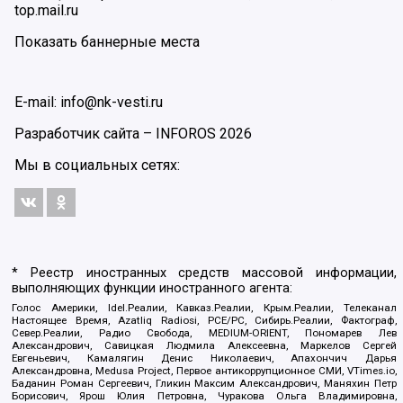
top.mail.ru
Показать баннерные места
E-mail: info@nk-vesti.ru
Разработчик сайта –
INFOROS
2026
Мы в социальных сетях:
* Реестр иностранных средств массовой информации,
выполняющих функции иностранного агента:
Голос Америки, Idel.Реалии, Кавказ.Реалии, Крым.Реалии, Телеканал
Настоящее Время, Azatliq Radiosi, PCE/PC, Сибирь.Реалии, Фактограф,
Север.Реалии, Радио Свобода, MEDIUM-ORIENT, Пономарев Лев
Александрович, Савицкая Людмила Алексеевна, Маркелов Сергей
Евгеньевич, Камалягин Денис Николаевич, Апахончич Дарья
Александровна, Medusa Project, Первое антикоррупционное СМИ, VTimes.io,
Баданин Роман Сергеевич, Гликин Максим Александрович, Маняхин Петр
Борисович, Ярош Юлия Петровна, Чуракова Ольга Владимировна,