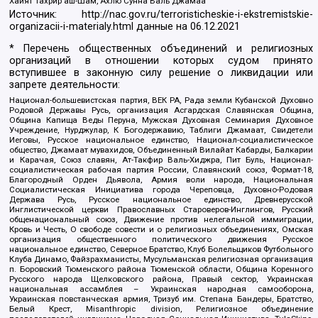
Хайят Тахрир аш-Шам, Ахлю Сунна Валь Джамаа
Источник:
http://nac.gov.ru/terroristicheskie-i-ekstremistskie-
organizacii-i-materialy.html
данные на
06.12.2021
* Перечень общественных объединений и религиозных
организаций в отношении которых судом принято
вступившее в законную силу решение о ликвидации или
запрете деятельности:
Национал-большевистская партия, ВЕК РА, Рада земли Кубанской Духовно
Родовой Державы Русь, организация Асгардская Славянская Община,
Община Капища Веды Перуна, Мужская Духовная Семинария Духовное
Учреждение, Нурджулар, К Богодержавию, Таблиги Джамаат, Свидетели
Иеговы, Русское национальное единство, Национал-социалистическое
общество, Джамаат мувахидов, Объединенный Вилайат Кабарды, Балкарии
и Карачая, Союз славян, Ат-Такфир Валь-Хиджра, Пит Буль, Национал-
социалистическая рабочая партия России, Славянский союз, Формат-18,
Благородный Орден Дьявола, Армия воли народа, Национальная
Социалистическая Инициатива города Череповца, Духовно-Родовая
Держава Русь, Русское национальное единство, Древнерусской
Инглистической церкви Православных Староверов-Инглингов, Русский
общенациональный союз, Движение против нелегальной иммиграции,
Кровь и Честь, О свободе совести и о религиозных объединениях, Омская
организация общественного политического движения Русское
национальное единство, Северное Братство, Клуб Болельщиков Футбольного
Клуба Динамо, Файзрахманисты, Мусульманская религиозная организация
п. Боровский Тюменского района Тюменской области, Община Коренного
Русского народа Щелковского района, Правый сектор, Украинская
национальная ассамблея – Украинская народная самооборона,
Украинская повстанческая армия, Тризуб им. Степана Бандеры, Братство,
Белый Крест, Misanthropic division, Религиозное объединение