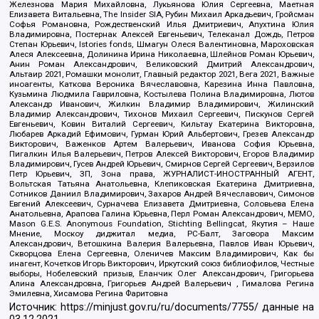
Железнова Мария Михайловна, Лукьянова Юлия Сергеевна, Маетная
Елизавета Витальевна, The Insider SIA, Рубин Михаил Аркадьевич, Гройсман
Софья Романовна, Рождественский Илья Дмитриевич, Апухтина Юлия
Владимировна, Постернак Алексей Евгеньевич, Телеканал Дождь, Петров
Степан Юрьевич, Istories fonds, Шмагун Олеся Валентиновна, Мароховская
Алеся Алексеевна, Долинина Ирина Николаевна, Шлейнов Роман Юрьевич,
Анин Роман Александрович, Великовский Дмитрий Александрович,
Альтаир 2021, Ромашки монолит, Главный редактор 2021, Вега 2021, Важные
иноагенты, Каткова Вероника Вячеславовна, Карезина Инна Павловна,
Кузьмина Людмила Гавриловна, Костылева Полина Владимировна, Лютов
Александр Иванович, Жилкин Владимир Владимирович, Жилинский
Владимир Александрович, Тихонов Михаил Сергеевич, Пискунов Сергей
Евгеньевич, Ковин Виталий Сергеевич, Кильтау Екатерина Викторовна,
Любарев Аркадий Ефимович, Гурман Юрий Альбертович, Грезев Александр
Викторович, Важенков Артем Валерьевич, Иванова София Юрьевна,
Пигалкин Илья Валерьевич, Петров Алексей Викторович, Егоров Владимир
Владимирович, Гусев Андрей Юрьевич, Смирнов Сергей Сергеевич, Верзилов
Петр Юрьевич, ЗП, Зона права, ЖУРНАЛИСТ-ИНОСТРАННЫЙ АГЕНТ,
Вольтская Татьяна Анатольевна, Клепиковская Екатерина Дмитриевна,
Сотников Даниил Владимирович, Захаров Андрей Вячеславович, Симонов
Евгений Алексеевич, Сурначева Елизавета Дмитриевна, Соловьева Елена
Анатольевна, Арапова Галина Юрьевна, Перл Роман Александрович, МЕМО,
Mason G.E.S. Anonymous Foundation, Stichting Bellingcat, Якутия – Наше
Мнение, Москоу диджитал медиа, РС-Балт, Заговора Максим
Александрович, Ветошкина Валерия Валерьевна, Павлов Иван Юрьевич,
Скворцова Елена Сергеевна, Оленичев Максим Владимирович, Как бы
инагент, Кочетков Игорь Викторович, Иркутский союз библиофилов, Честные
выборы, Нобелевский призыв, Еланчик Олег Александрович, Григорьева
Алина Александровна, Григорьев Андрей Валерьевич , Гималова Регина
Эмилевна, Хисамова Регина Фаритовна
Источник:
https://minjust.gov.ru/ru/documents/7755/
данные на