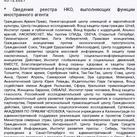
03.12.2021
* Сведения реестра НКО, выполняющих функции
иностранного агента:
Гражданин.Армия.Право, Нижегородский центр немецкой и европейской
культуры, Центр гендерных исследований, Фонд защиты прав граждан Штаб,
Институт права и публичной политики, Фонд борьбы с коррупцией, Альянс
врачей, НАСИЛИЮ.НЕТ, Мы против СПИДа, СВЕЧА, Открытый Петербург,
Гуманитарное действие, Лига Избирателей, Правовая инициатива,
Гражданская инициатива против экологической преступности,
Гражданский Союз, "Хасдей Ерушалаим" (Милосердие), Центр поддержки и
содействия развитию средств массовой информации, В защиту прав
заключенных, Горячая Линия, Центр социально-информационных
инициатив Действие, Институт глобализации и социальных движений,
ВМЕСТЕ, Благотворительный фонд охраны здоровья и защиты прав
граждан, Благотворительный фонд помощи осужденным и их семьям, Фонд
Тольятти, Новое время, Серебряная тайга, Так-Так-Так, центр Сова, центр
Анна, Проект Апрель, Самарская губерния, Эра здоровья, Мемориал,
Аналитический Центр Юрия Левады, Издательство Парк Гагарина, Фонд
содействия имени Андрея Рылькова, Сфера, Уральская правозащитная
группа, Женщины Евразии, СИБАЛЬТ, Институт прав человека, Фонд защиты
гласности, Российский исследовательский центр по правам человека,
Дальневосточный центр развития гражданских инициатив и социального
партнерства, Пермский региональный правозащитный центр, Гражданское
действие, Центр независимых социологических исследований, Сутяжник,
АКАДЕМИЯ ПО ПРАВАМ ЧЕЛОВЕКА, Частное учреждение в Калининграде по
административной поддержке реализации программ и проектов Совета
Министров северных стран, Центр развития некоммерческих организаций,
Гражданское содействие, Интернешнл-Р, Центр Защиты Прав Средств
Массовой Информации, Институт развития прессы - Сибирь, Частное
учреждение в Санкт-Петербурге по административной поддержке