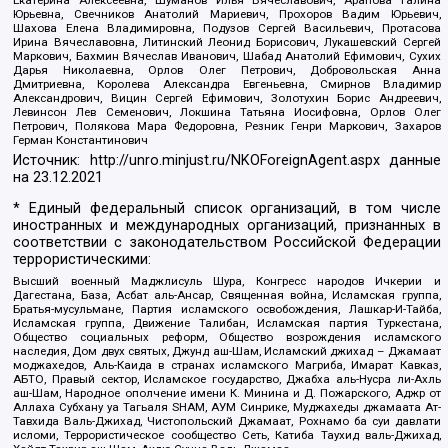
Екатерина Алексеевна, Шуманов Илья Вячеславович, Арапова Галина
Юрьевна, Свечников Анатолий Мариевич, Прохоров Вадим Юрьевич,
Шахова Елена Владимировна, Подузов Сергей Васильевич, Протасова
Ирина Вячеславовна, Литинский Леонид Борисович, Лукашевский Сергей
Маркович, Бахмин Вячеслав Иванович, Шабад Анатолий Ефимович, Сухих
Дарья Николаевна, Орлов Олег Петрович, Добровольская Анна
Дмитриевна, Королева Александра Евгеньевна, Смирнов Владимир
Александрович, Вицин Сергей Ефимович, Золотухин Борис Андреевич,
Левинсон Лев Семенович, Локшина Татьяна Иосифовна, Орлов Олег
Петрович, Полякова Мара Федоровна, Резник Генри Маркович, Захаров
Герман Константинович
Источник:
http://unro.minjust.ru/NKOForeignAgent.aspx
данные
на
23.12.2021
* Единый федеральный список организаций, в том числе
иностранных и международных организаций, признанных в
соответствии с законодательством Российской Федерации
террористическими:
Высший военный Маджлисуль Шура, Конгресс народов Ичкерии и
Дагестана, База, Асбат аль-Ансар, Священная война, Исламская группа,
Братья-мусульмане, Партия исламского освобождения, Лашкар-И-Тайба,
Исламская группа, Движение Талибан, Исламская партия Туркестана,
Общество социальных реформ, Общество возрождения исламского
наследия, Дом двух святых, Джунд аш-Шам, Исламский джихад – Джамаат
моджахедов, Аль-Каида в странах исламского Магриба, Имарат Кавказ,
АБТО, Правый сектор, Исламское государство, Джабха аль-Нусра ли-Ахль
аш-Шам, Народное ополчение имени К. Минина и Д. Пожарского, Аджр от
Аллаха Субхану уа Тагьаля SHAM, АУМ Синрике, Муджахеды джамаата Ат-
Тавхида Валь-Джихад, Чистопольский Джамаат, Рохнамо ба суи давлати
исломи, Террористическое сообщество Сеть, Катиба Таухид валь-Джихад,