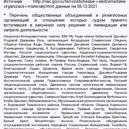
Источник:
http://nac.gov.ru/terroristicheskie-i-ekstremistskie-
organizacii-i-materialy.html
данные на
06.12.2021
* Перечень общественных объединений и религиозных
организаций в отношении которых судом принято
вступившее в законную силу решение о ликвидации или
запрете деятельности:
Национал-большевистская партия, ВЕК РА, Рада земли Кубанской Духовно
Родовой Державы Русь, организация Асгардская Славянская Община,
Община Капища Веды Перуна, Мужская Духовная Семинария Духовное
Учреждение, Нурджулар, К Богодержавию, Таблиги Джамаат, Свидетели
Иеговы, Русское национальное единство, Национал-социалистическое
общество, Джамаат мувахидов, Объединенный Вилайат Кабарды, Балкарии
и Карачая, Союз славян, Ат-Такфир Валь-Хиджра, Пит Буль, Национал-
социалистическая рабочая партия России, Славянский союз, Формат-18,
Благородный Орден Дьявола, Армия воли народа, Национальная
Социалистическая Инициатива города Череповца, Духовно-Родовая
Держава Русь, Русское национальное единство, Древнерусской
Инглистической церкви Православных Староверов-Инглингов, Русский
общенациональный союз, Движение против нелегальной иммиграции,
Кровь и Честь, О свободе совести и о религиозных объединениях, Омская
организация общественного политического движения Русское
национальное единство, Северное Братство, Клуб Болельщиков Футбольного
Клуба Динамо, Файзрахманисты, Мусульманская религиозная организация
п. Боровский Тюменского района Тюменской области, Община Коренного
Русского народа Щелковского района, Правый сектор, Украинская
национальная ассамблея – Украинская народная самооборона,
Украинская повстанческая армия, Тризуб им. Степана Бандеры, Братство,
Белый Крест, Misanthropic division, Религиозное объединение
последователей инглиизма, Народная Социальная Инициатива, TulaSkins,