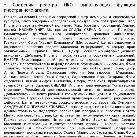
* Сведения реестра НКО, выполняющих функции
иностранного агента:
Гражданин.Армия.Право, Нижегородский центр немецкой и европейской
культуры, Центр гендерных исследований, Фонд защиты прав граждан Штаб,
Институт права и публичной политики, Фонд борьбы с коррупцией, Альянс
врачей, НАСИЛИЮ.НЕТ, Мы против СПИДа, СВЕЧА, Открытый Петербург,
Гуманитарное действие, Лига Избирателей, Правовая инициатива,
Гражданская инициатива против экологической преступности,
Гражданский Союз, "Хасдей Ерушалаим" (Милосердие), Центр поддержки и
содействия развитию средств массовой информации, В защиту прав
заключенных, Горячая Линия, Центр социально-информационных
инициатив Действие, Институт глобализации и социальных движений,
ВМЕСТЕ, Благотворительный фонд охраны здоровья и защиты прав
граждан, Благотворительный фонд помощи осужденным и их семьям, Фонд
Тольятти, Новое время, Серебряная тайга, Так-Так-Так, центр Сова, центр
Анна, Проект Апрель, Самарская губерния, Эра здоровья, Мемориал,
Аналитический Центр Юрия Левады, Издательство Парк Гагарина, Фонд
содействия имени Андрея Рылькова, Сфера, Уральская правозащитная
группа, Женщины Евразии, СИБАЛЬТ, Институт прав человека, Фонд защиты
гласности, Российский исследовательский центр по правам человека,
Дальневосточный центр развития гражданских инициатив и социального
партнерства, Пермский региональный правозащитный центр, Гражданское
действие, Центр независимых социологических исследований, Сутяжник,
АКАДЕМИЯ ПО ПРАВАМ ЧЕЛОВЕКА, Частное учреждение в Калининграде по
административной поддержке реализации программ и проектов Совета
Министров северных стран, Центр развития некоммерческих организаций,
Гражданское содействие, Интернешнл-Р, Центр Защиты Прав Средств
Массовой Информации, Институт развития прессы - Сибирь, Частное
учреждение в Санкт-Петербурге по административной поддержке
реализации программ и проектов Совета Министров Северных Стран, Фонд
поддержки свободы прессы, Гражданский контроль, Человек и Закон,