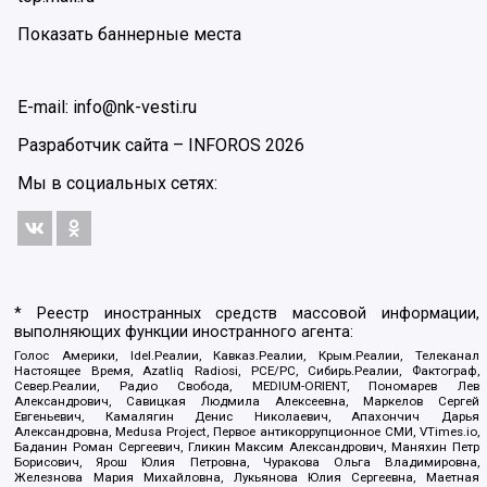
Показать баннерные места
E-mail: info@nk-vesti.ru
Разработчик сайта –
INFOROS
2026
Мы в социальных сетях:
* Реестр иностранных средств массовой информации,
выполняющих функции иностранного агента:
Голос Америки, Idel.Реалии, Кавказ.Реалии, Крым.Реалии, Телеканал
Настоящее Время, Azatliq Radiosi, PCE/PC, Сибирь.Реалии, Фактограф,
Север.Реалии, Радио Свобода, MEDIUM-ORIENT, Пономарев Лев
Александрович, Савицкая Людмила Алексеевна, Маркелов Сергей
Евгеньевич, Камалягин Денис Николаевич, Апахончич Дарья
Александровна, Medusa Project, Первое антикоррупционное СМИ, VTimes.io,
Баданин Роман Сергеевич, Гликин Максим Александрович, Маняхин Петр
Борисович, Ярош Юлия Петровна, Чуракова Ольга Владимировна,
Железнова Мария Михайловна, Лукьянова Юлия Сергеевна, Маетная