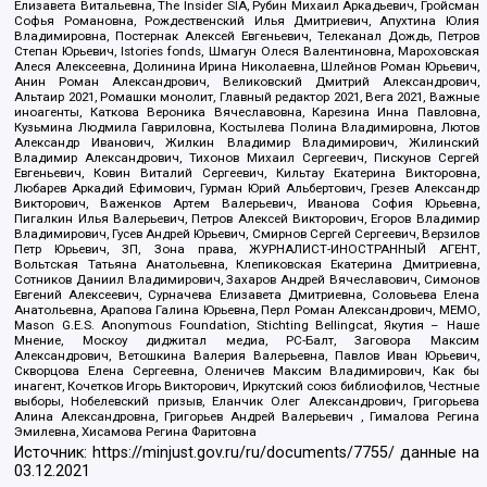
Елизавета Витальевна, The Insider SIA, Рубин Михаил Аркадьевич, Гройсман
Софья Романовна, Рождественский Илья Дмитриевич, Апухтина Юлия
Владимировна, Постернак Алексей Евгеньевич, Телеканал Дождь, Петров
Степан Юрьевич, Istories fonds, Шмагун Олеся Валентиновна, Мароховская
Алеся Алексеевна, Долинина Ирина Николаевна, Шлейнов Роман Юрьевич,
Анин Роман Александрович, Великовский Дмитрий Александрович,
Альтаир 2021, Ромашки монолит, Главный редактор 2021, Вега 2021, Важные
иноагенты, Каткова Вероника Вячеславовна, Карезина Инна Павловна,
Кузьмина Людмила Гавриловна, Костылева Полина Владимировна, Лютов
Александр Иванович, Жилкин Владимир Владимирович, Жилинский
Владимир Александрович, Тихонов Михаил Сергеевич, Пискунов Сергей
Евгеньевич, Ковин Виталий Сергеевич, Кильтау Екатерина Викторовна,
Любарев Аркадий Ефимович, Гурман Юрий Альбертович, Грезев Александр
Викторович, Важенков Артем Валерьевич, Иванова София Юрьевна,
Пигалкин Илья Валерьевич, Петров Алексей Викторович, Егоров Владимир
Владимирович, Гусев Андрей Юрьевич, Смирнов Сергей Сергеевич, Верзилов
Петр Юрьевич, ЗП, Зона права, ЖУРНАЛИСТ-ИНОСТРАННЫЙ АГЕНТ,
Вольтская Татьяна Анатольевна, Клепиковская Екатерина Дмитриевна,
Сотников Даниил Владимирович, Захаров Андрей Вячеславович, Симонов
Евгений Алексеевич, Сурначева Елизавета Дмитриевна, Соловьева Елена
Анатольевна, Арапова Галина Юрьевна, Перл Роман Александрович, МЕМО,
Mason G.E.S. Anonymous Foundation, Stichting Bellingcat, Якутия – Наше
Мнение, Москоу диджитал медиа, РС-Балт, Заговора Максим
Александрович, Ветошкина Валерия Валерьевна, Павлов Иван Юрьевич,
Скворцова Елена Сергеевна, Оленичев Максим Владимирович, Как бы
инагент, Кочетков Игорь Викторович, Иркутский союз библиофилов, Честные
выборы, Нобелевский призыв, Еланчик Олег Александрович, Григорьева
Алина Александровна, Григорьев Андрей Валерьевич , Гималова Регина
Эмилевна, Хисамова Регина Фаритовна
Источник:
https://minjust.gov.ru/ru/documents/7755/
данные на
03.12.2021