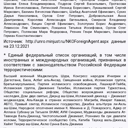
Шахова Елена Владимировна, Подузов Сергей Васильевич, Протасова
Ирина Вячеславовна, Литинский Леонид Борисович, Лукашевский Сергей
Маркович, Бахмин Вячеслав Иванович, Шабад Анатолий Ефимович, Сухих
Дарья Николаевна, Орлов Олег Петрович, Добровольская Анна
Дмитриевна, Королева Александра Евгеньевна, Смирнов Владимир
Александрович, Вицин Сергей Ефимович, Золотухин Борис Андреевич,
Левинсон Лев Семенович, Локшина Татьяна Иосифовна, Орлов Олег
Петрович, Полякова Мара Федоровна, Резник Генри Маркович, Захаров
Герман Константинович
Источник:
http://unro.minjust.ru/NKOForeignAgent.aspx
данные
на
23.12.2021
* Единый федеральный список организаций, в том числе
иностранных и международных организаций, признанных в
соответствии с законодательством Российской Федерации
террористическими:
Высший военный Маджлисуль Шура, Конгресс народов Ичкерии и
Дагестана, База, Асбат аль-Ансар, Священная война, Исламская группа,
Братья-мусульмане, Партия исламского освобождения, Лашкар-И-Тайба,
Исламская группа, Движение Талибан, Исламская партия Туркестана,
Общество социальных реформ, Общество возрождения исламского
наследия, Дом двух святых, Джунд аш-Шам, Исламский джихад – Джамаат
моджахедов, Аль-Каида в странах исламского Магриба, Имарат Кавказ,
АБТО, Правый сектор, Исламское государство, Джабха аль-Нусра ли-Ахль
аш-Шам, Народное ополчение имени К. Минина и Д. Пожарского, Аджр от
Аллаха Субхану уа Тагьаля SHAM, АУМ Синрике, Муджахеды джамаата Ат-
Тавхида Валь-Джихад, Чистопольский Джамаат, Рохнамо ба суи давлати
исломи, Террористическое сообщество Сеть, Катиба Таухид валь-Джихад,
Хайят Тахрир аш-Шам, Ахлю Сунна Валь Джамаа