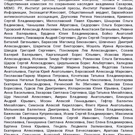
Общественная комиссия по сохранению наследия академика Сахарова,
МЕМО. РУ, Институт региональной прессы, Институт Развития Свободы
Информации, Экозащита!-Женсовет, Общественный вердикт, Евразийская
антимонопольная ассоциация, Дзугкоева Регина Николаевна, Кривенко
Сергей Владимирович, Милославский Павел Юрьевич, Шнырова Ольга
Вадимовна, Чанышева Лилия Айратовна, Сидорович Ольга Борисовна,
Туровский Александр Алексеевич, Васильева Анастасия Евгеньевна, Ривина
Анна Валерьевна, Бурдина Юлия Владимировна, Бойко Анатолий
Николаевич, Пивоваров Андрей Сергеевич, Дугин Сергей Георгиевич, Аверин
Виталий Евгеньевич, Барахоев Магомед Бекханович, Шевченко Дмитрий
Александрович, Шарипков Олег Викторович, Мошель Ирина Ароновна,
Шведов Григорий Сергеевич, Пономарев Лев Александрович, Созаев
Валерий Валерьевич, Каргалицкий Борис Юльевич, Исакова Ирина
Александровна, Исламов Тимур Рифгатович, Романова Ольга Евгеньевна,
Щаров Сергей Алексадрович, Цирульников Борис Альбертович, Халидова
Марина Владимировна, Людевиг Марина Зариевна, Федотова Галина
Анатольевна, Паутов Юрий Анатольевич, Верховский Александр Маркович,
Пислакова-Паркер Марина Петровна, Кочеткова Татьяна Владимировна,
Чуркина Наталья Валерьевна, Акимова Татьяна Николаевна, Золотарева
Екатерина Александровна, Рачинский Ян Збигневич, Жемкова Елена
Борисовна, Гудков Лев Дмитриевич, Илларионова Юлия Юрьевна, Саранг
Анна Васильевна, Захарова Светлана Сергеевна, Щур Татьяна Михайловна,
Щур Николай Алексеевич, Аверин Владимир Анатольевич, Блинушов
Андрей Юрьевич, Мосин Алексей Геннадьевич, Гефтер Валентин
Михайлович, Симонов Алексей Кириллович, Флиге Ирина Анатольевна,
Мельникова Валентина Дмитриевна, Вититинова Елена Владимировна,
Баженова Светлана Куприяновна, Исаев Сергей Владимирович, Максимов
Сергей Владимирович, Беляев Сергей Иванович, Голубева Елена
Николаевна, Ганнушкина Светлана Алексеевна, Закс Елена Владимировна,
Буртина Елена Юрьевна, Гендель Людмила Залмановна, Кокорина
Екатерина Алексеевна, Шуманов Илья Вячеславович, Арапова Галина
Юрьевна, Свечников Анатолий Мариевич, Прохоров Вадим Юрьевич,