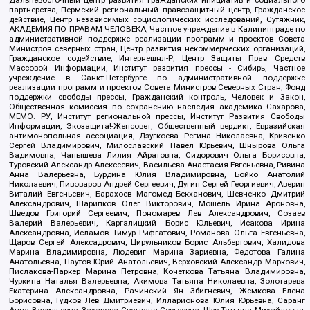
Дальневосточный центр развития гражданских инициатив и социального
партнерства, Пермский региональный правозащитный центр, Гражданское
действие, Центр независимых социологических исследований, Сутяжник,
АКАДЕМИЯ ПО ПРАВАМ ЧЕЛОВЕКА, Частное учреждение в Калининграде по
административной поддержке реализации программ и проектов Совета
Министров северных стран, Центр развития некоммерческих организаций,
Гражданское содействие, Интернешнл-Р, Центр Защиты Прав Средств
Массовой Информации, Институт развития прессы - Сибирь, Частное
учреждение в Санкт-Петербурге по административной поддержке
реализации программ и проектов Совета Министров Северных Стран, Фонд
поддержки свободы прессы, Гражданский контроль, Человек и Закон,
Общественная комиссия по сохранению наследия академика Сахарова,
МЕМО. РУ, Институт региональной прессы, Институт Развития Свободы
Информации, Экозащита!-Женсовет, Общественный вердикт, Евразийская
антимонопольная ассоциация, Дзугкоева Регина Николаевна, Кривенко
Сергей Владимирович, Милославский Павел Юрьевич, Шнырова Ольга
Вадимовна, Чанышева Лилия Айратовна, Сидорович Ольга Борисовна,
Туровский Александр Алексеевич, Васильева Анастасия Евгеньевна, Ривина
Анна Валерьевна, Бурдина Юлия Владимировна, Бойко Анатолий
Николаевич, Пивоваров Андрей Сергеевич, Дугин Сергей Георгиевич, Аверин
Виталий Евгеньевич, Барахоев Магомед Бекханович, Шевченко Дмитрий
Александрович, Шарипков Олег Викторович, Мошель Ирина Ароновна,
Шведов Григорий Сергеевич, Пономарев Лев Александрович, Созаев
Валерий Валерьевич, Каргалицкий Борис Юльевич, Исакова Ирина
Александровна, Исламов Тимур Рифгатович, Романова Ольга Евгеньевна,
Щаров Сергей Алексадрович, Цирульников Борис Альбертович, Халидова
Марина Владимировна, Людевиг Марина Зариевна, Федотова Галина
Анатольевна, Паутов Юрий Анатольевич, Верховский Александр Маркович,
Пислакова-Паркер Марина Петровна, Кочеткова Татьяна Владимировна,
Чуркина Наталья Валерьевна, Акимова Татьяна Николаевна, Золотарева
Екатерина Александровна, Рачинский Ян Збигневич, Жемкова Елена
Борисовна, Гудков Лев Дмитриевич, Илларионова Юлия Юрьевна, Саранг