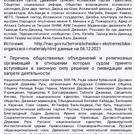
Исламская группа, Движение Талибан, Исламская партия Туркестана,
Общество социальных реформ, Общество возрождения исламского
наследия, Дом двух святых, Джунд аш-Шам, Исламский джихад – Джамаат
моджахедов, Аль-Каида в странах исламского Магриба, Имарат Кавказ,
АБТО, Правый сектор, Исламское государство, Джабха аль-Нусра ли-Ахль
аш-Шам, Народное ополчение имени К. Минина и Д. Пожарского, Аджр от
Аллаха Субхану уа Тагьаля SHAM, АУМ Синрике, Муджахеды джамаата Ат-
Тавхида Валь-Джихад, Чистопольский Джамаат, Рохнамо ба суи давлати
исломи, Террористическое сообщество Сеть, Катиба Таухид валь-Джихад,
Хайят Тахрир аш-Шам, Ахлю Сунна Валь Джамаа
Источник:
http://nac.gov.ru/terroristicheskie-i-ekstremistskie-
organizacii-i-materialy.html
данные на
06.12.2021
* Перечень общественных объединений и религиозных
организаций в отношении которых судом принято
вступившее в законную силу решение о ликвидации или
запрете деятельности:
Национал-большевистская партия, ВЕК РА, Рада земли Кубанской Духовно
Родовой Державы Русь, организация Асгардская Славянская Община,
Община Капища Веды Перуна, Мужская Духовная Семинария Духовное
Учреждение, Нурджулар, К Богодержавию, Таблиги Джамаат, Свидетели
Иеговы, Русское национальное единство, Национал-социалистическое
общество, Джамаат мувахидов, Объединенный Вилайат Кабарды, Балкарии
и Карачая, Союз славян, Ат-Такфир Валь-Хиджра, Пит Буль, Национал-
социалистическая рабочая партия России, Славянский союз, Формат-18,
Благородный Орден Дьявола, Армия воли народа, Национальная
Социалистическая Инициатива города Череповца, Духовно-Родовая
Держава Русь, Русское национальное единство, Древнерусской
Инглистической церкви Православных Староверов-Инглингов, Русский
общенациональный союз, Движение против нелегальной иммиграции,