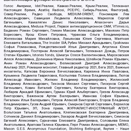
Голос Америки, Idel.Реалии, Кавказ.Реалии, Крым.Реалии, Телеканал
Настоящее Время, Azatliq Radiosi, PCE/PC, Сибирь.Реалии, Фактограф,
Север.Реалии, Радио Свобода, MEDIUM-ORIENT, Пономарев Лев
Александрович, Савицкая Людмила Алексеевна, Маркелов Сергей
Евгеньевич, Камалягин Денис Николаевич, Апахончич Дарья
Александровна, Medusa Project, Первое антикоррупционное СМИ, VTimes.io,
Баданин Роман Сергеевич, Гликин Максим Александрович, Маняхин Петр
Борисович, Ярош Юлия Петровна, Чуракова Ольга Владимировна,
Железнова Мария Михайловна, Лукьянова Юлия Сергеевна, Маетная
Елизавета Витальевна, The Insider SIA, Рубин Михаил Аркадьевич, Гройсман
Софья Романовна, Рождественский Илья Дмитриевич, Апухтина Юлия
Владимировна, Постернак Алексей Евгеньевич, Телеканал Дождь, Петров
Степан Юрьевич, Istories fonds, Шмагун Олеся Валентиновна, Мароховская
Алеся Алексеевна, Долинина Ирина Николаевна, Шлейнов Роман Юрьевич,
Анин Роман Александрович, Великовский Дмитрий Александрович,
Альтаир 2021, Ромашки монолит, Главный редактор 2021, Вега 2021, Важные
иноагенты, Каткова Вероника Вячеславовна, Карезина Инна Павловна,
Кузьмина Людмила Гавриловна, Костылева Полина Владимировна, Лютов
Александр Иванович, Жилкин Владимир Владимирович, Жилинский
Владимир Александрович, Тихонов Михаил Сергеевич, Пискунов Сергей
Евгеньевич, Ковин Виталий Сергеевич, Кильтау Екатерина Викторовна,
Любарев Аркадий Ефимович, Гурман Юрий Альбертович, Грезев Александр
Викторович, Важенков Артем Валерьевич, Иванова София Юрьевна,
Пигалкин Илья Валерьевич, Петров Алексей Викторович, Егоров Владимир
Владимирович, Гусев Андрей Юрьевич, Смирнов Сергей Сергеевич, Верзилов
Петр Юрьевич, ЗП, Зона права, ЖУРНАЛИСТ-ИНОСТРАННЫЙ АГЕНТ,
Вольтская Татьяна Анатольевна, Клепиковская Екатерина Дмитриевна,
Сотников Даниил Владимирович, Захаров Андрей Вячеславович, Симонов
Евгений Алексеевич, Сурначева Елизавета Дмитриевна, Соловьева Елена
Анатольевна, Арапова Галина Юрьевна, Перл Роман Александрович, МЕМО,
Mason G.E.S. Anonymous Foundation, Stichting Bellingcat, Якутия – Наше