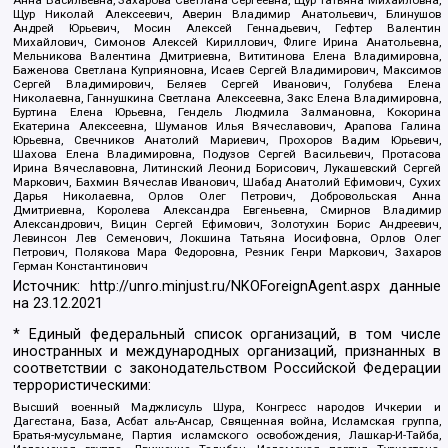
Анна Васильевна, Захарова Светлана Сергеевна, Щур Татьяна Михайловна,
Щур Николай Алексеевич, Аверин Владимир Анатольевич, Блинушов
Андрей Юрьевич, Мосин Алексей Геннадьевич, Гефтер Валентин
Михайлович, Симонов Алексей Кириллович, Флиге Ирина Анатольевна,
Мельникова Валентина Дмитриевна, Вититинова Елена Владимировна,
Баженова Светлана Куприяновна, Исаев Сергей Владимирович, Максимов
Сергей Владимирович, Беляев Сергей Иванович, Голубева Елена
Николаевна, Ганнушкина Светлана Алексеевна, Закс Елена Владимировна,
Буртина Елена Юрьевна, Гендель Людмила Залмановна, Кокорина
Екатерина Алексеевна, Шуманов Илья Вячеславович, Арапова Галина
Юрьевна, Свечников Анатолий Мариевич, Прохоров Вадим Юрьевич,
Шахова Елена Владимировна, Подузов Сергей Васильевич, Протасова
Ирина Вячеславовна, Литинский Леонид Борисович, Лукашевский Сергей
Маркович, Бахмин Вячеслав Иванович, Шабад Анатолий Ефимович, Сухих
Дарья Николаевна, Орлов Олег Петрович, Добровольская Анна
Дмитриевна, Королева Александра Евгеньевна, Смирнов Владимир
Александрович, Вицин Сергей Ефимович, Золотухин Борис Андреевич,
Левинсон Лев Семенович, Локшина Татьяна Иосифовна, Орлов Олег
Петрович, Полякова Мара Федоровна, Резник Генри Маркович, Захаров
Герман Константинович
Источник:
http://unro.minjust.ru/NKOForeignAgent.aspx
данные
на
23.12.2021
* Единый федеральный список организаций, в том числе
иностранных и международных организаций, признанных в
соответствии с законодательством Российской Федерации
террористическими:
Высший военный Маджлисуль Шура, Конгресс народов Ичкерии и
Дагестана, База, Асбат аль-Ансар, Священная война, Исламская группа,
Братья-мусульмане, Партия исламского освобождения, Лашкар-И-Тайба,