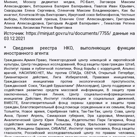
Мнение, Москоу диджитал медиа, РС-Балт, Заговора Максим
Александрович, Ветошкина Валерия Валерьевна, Павлов Иван Юрьевич,
Скворцова Елена Сергеевна, Оленичев Максим Владимирович, Как бы
инагент, Кочетков Игорь Викторович, Иркутский союз библиофилов, Честные
выборы, Нобелевский призыв, Еланчик Олег Александрович, Григорьева
Алина Александровна, Григорьев Андрей Валерьевич , Гималова Регина
Эмилевна, Хисамова Регина Фаритовна
Источник:
https://minjust.gov.ru/ru/documents/7755/
данные на
03.12.2021
* Сведения реестра НКО, выполняющих функции
иностранного агента:
Гражданин.Армия.Право, Нижегородский центр немецкой и европейской
культуры, Центр гендерных исследований, Фонд защиты прав граждан Штаб,
Институт права и публичной политики, Фонд борьбы с коррупцией, Альянс
врачей, НАСИЛИЮ.НЕТ, Мы против СПИДа, СВЕЧА, Открытый Петербург,
Гуманитарное действие, Лига Избирателей, Правовая инициатива,
Гражданская инициатива против экологической преступности,
Гражданский Союз, "Хасдей Ерушалаим" (Милосердие), Центр поддержки и
содействия развитию средств массовой информации, В защиту прав
заключенных, Горячая Линия, Центр социально-информационных
инициатив Действие, Институт глобализации и социальных движений,
ВМЕСТЕ, Благотворительный фонд охраны здоровья и защиты прав
граждан, Благотворительный фонд помощи осужденным и их семьям, Фонд
Тольятти, Новое время, Серебряная тайга, Так-Так-Так, центр Сова, центр
Анна, Проект Апрель, Самарская губерния, Эра здоровья, Мемориал,
Аналитический Центр Юрия Левады, Издательство Парк Гагарина, Фонд
содействия имени Андрея Рылькова, Сфера, Уральская правозащитная
группа, Женщины Евразии, СИБАЛЬТ, Институт прав человека, Фонд защиты
гласности, Российский исследовательский центр по правам человека,