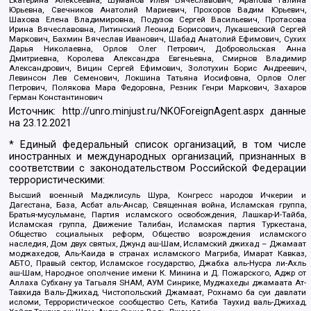
Екатерина Алексеевна, Шуманов Илья Вячеславович, Арапова Галина
Юрьевна, Свечников Анатолий Мариевич, Прохоров Вадим Юрьевич,
Шахова Елена Владимировна, Подузов Сергей Васильевич, Протасова
Ирина Вячеславовна, Литинский Леонид Борисович, Лукашевский Сергей
Маркович, Бахмин Вячеслав Иванович, Шабад Анатолий Ефимович, Сухих
Дарья Николаевна, Орлов Олег Петрович, Добровольская Анна
Дмитриевна, Королева Александра Евгеньевна, Смирнов Владимир
Александрович, Вицин Сергей Ефимович, Золотухин Борис Андреевич,
Левинсон Лев Семенович, Локшина Татьяна Иосифовна, Орлов Олег
Петрович, Полякова Мара Федоровна, Резник Генри Маркович, Захаров
Герман Константинович
Источник:
http://unro.minjust.ru/NKOForeignAgent.aspx
данные
на
23.12.2021
* Единый федеральный список организаций, в том числе
иностранных и международных организаций, признанных в
соответствии с законодательством Российской Федерации
террористическими:
Высший военный Маджлисуль Шура, Конгресс народов Ичкерии и
Дагестана, База, Асбат аль-Ансар, Священная война, Исламская группа,
Братья-мусульмане, Партия исламского освобождения, Лашкар-И-Тайба,
Исламская группа, Движение Талибан, Исламская партия Туркестана,
Общество социальных реформ, Общество возрождения исламского
наследия, Дом двух святых, Джунд аш-Шам, Исламский джихад – Джамаат
моджахедов, Аль-Каида в странах исламского Магриба, Имарат Кавказ,
АБТО, Правый сектор, Исламское государство, Джабха аль-Нусра ли-Ахль
аш-Шам, Народное ополчение имени К. Минина и Д. Пожарского, Аджр от
Аллаха Субхану уа Тагьаля SHAM, АУМ Синрике, Муджахеды джамаата Ат-
Тавхида Валь-Джихад, Чистопольский Джамаат, Рохнамо ба суи давлати
исломи, Террористическое сообщество Сеть, Катиба Таухид валь-Джихад,