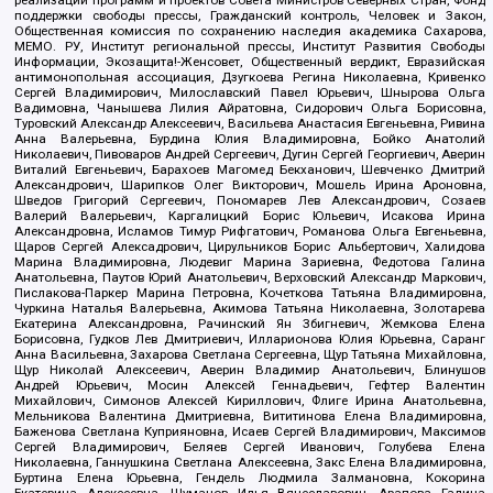
реализации программ и проектов Совета Министров Северных Стран, Фонд
поддержки свободы прессы, Гражданский контроль, Человек и Закон,
Общественная комиссия по сохранению наследия академика Сахарова,
МЕМО. РУ, Институт региональной прессы, Институт Развития Свободы
Информации, Экозащита!-Женсовет, Общественный вердикт, Евразийская
антимонопольная ассоциация, Дзугкоева Регина Николаевна, Кривенко
Сергей Владимирович, Милославский Павел Юрьевич, Шнырова Ольга
Вадимовна, Чанышева Лилия Айратовна, Сидорович Ольга Борисовна,
Туровский Александр Алексеевич, Васильева Анастасия Евгеньевна, Ривина
Анна Валерьевна, Бурдина Юлия Владимировна, Бойко Анатолий
Николаевич, Пивоваров Андрей Сергеевич, Дугин Сергей Георгиевич, Аверин
Виталий Евгеньевич, Барахоев Магомед Бекханович, Шевченко Дмитрий
Александрович, Шарипков Олег Викторович, Мошель Ирина Ароновна,
Шведов Григорий Сергеевич, Пономарев Лев Александрович, Созаев
Валерий Валерьевич, Каргалицкий Борис Юльевич, Исакова Ирина
Александровна, Исламов Тимур Рифгатович, Романова Ольга Евгеньевна,
Щаров Сергей Алексадрович, Цирульников Борис Альбертович, Халидова
Марина Владимировна, Людевиг Марина Зариевна, Федотова Галина
Анатольевна, Паутов Юрий Анатольевич, Верховский Александр Маркович,
Пислакова-Паркер Марина Петровна, Кочеткова Татьяна Владимировна,
Чуркина Наталья Валерьевна, Акимова Татьяна Николаевна, Золотарева
Екатерина Александровна, Рачинский Ян Збигневич, Жемкова Елена
Борисовна, Гудков Лев Дмитриевич, Илларионова Юлия Юрьевна, Саранг
Анна Васильевна, Захарова Светлана Сергеевна, Щур Татьяна Михайловна,
Щур Николай Алексеевич, Аверин Владимир Анатольевич, Блинушов
Андрей Юрьевич, Мосин Алексей Геннадьевич, Гефтер Валентин
Михайлович, Симонов Алексей Кириллович, Флиге Ирина Анатольевна,
Мельникова Валентина Дмитриевна, Вититинова Елена Владимировна,
Баженова Светлана Куприяновна, Исаев Сергей Владимирович, Максимов
Сергей Владимирович, Беляев Сергей Иванович, Голубева Елена
Николаевна, Ганнушкина Светлана Алексеевна, Закс Елена Владимировна,
Буртина Елена Юрьевна, Гендель Людмила Залмановна, Кокорина