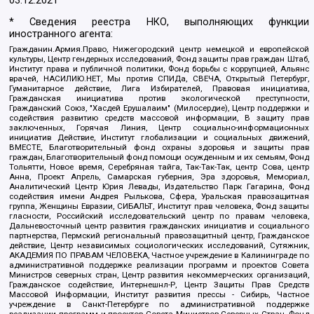
03.12.2021
* Сведения реестра НКО, выполняющих функции
иностранного агента:
Гражданин.Армия.Право, Нижегородский центр немецкой и европейской
культуры, Центр гендерных исследований, Фонд защиты прав граждан Штаб,
Институт права и публичной политики, Фонд борьбы с коррупцией, Альянс
врачей, НАСИЛИЮ.НЕТ, Мы против СПИДа, СВЕЧА, Открытый Петербург,
Гуманитарное действие, Лига Избирателей, Правовая инициатива,
Гражданская инициатива против экологической преступности,
Гражданский Союз, "Хасдей Ерушалаим" (Милосердие), Центр поддержки и
содействия развитию средств массовой информации, В защиту прав
заключенных, Горячая Линия, Центр социально-информационных
инициатив Действие, Институт глобализации и социальных движений,
ВМЕСТЕ, Благотворительный фонд охраны здоровья и защиты прав
граждан, Благотворительный фонд помощи осужденным и их семьям, Фонд
Тольятти, Новое время, Серебряная тайга, Так-Так-Так, центр Сова, центр
Анна, Проект Апрель, Самарская губерния, Эра здоровья, Мемориал,
Аналитический Центр Юрия Левады, Издательство Парк Гагарина, Фонд
содействия имени Андрея Рылькова, Сфера, Уральская правозащитная
группа, Женщины Евразии, СИБАЛЬТ, Институт прав человека, Фонд защиты
гласности, Российский исследовательский центр по правам человека,
Дальневосточный центр развития гражданских инициатив и социального
партнерства, Пермский региональный правозащитный центр, Гражданское
действие, Центр независимых социологических исследований, Сутяжник,
АКАДЕМИЯ ПО ПРАВАМ ЧЕЛОВЕКА, Частное учреждение в Калининграде по
административной поддержке реализации программ и проектов Совета
Министров северных стран, Центр развития некоммерческих организаций,
Гражданское содействие, Интернешнл-Р, Центр Защиты Прав Средств
Массовой Информации, Институт развития прессы - Сибирь, Частное
учреждение в Санкт-Петербурге по административной поддержке