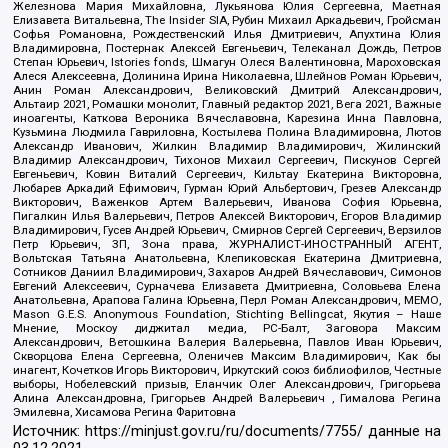
Железнова Мария Михайловна, Лукьянова Юлия Сергеевна, Маетная
Елизавета Витальевна, The Insider SIA, Рубин Михаил Аркадьевич, Гройсман
Софья Романовна, Рождественский Илья Дмитриевич, Апухтина Юлия
Владимировна, Постернак Алексей Евгеньевич, Телеканал Дождь, Петров
Степан Юрьевич, Istories fonds, Шмагун Олеся Валентиновна, Мароховская
Алеся Алексеевна, Долинина Ирина Николаевна, Шлейнов Роман Юрьевич,
Анин Роман Александрович, Великовский Дмитрий Александрович,
Альтаир 2021, Ромашки монолит, Главный редактор 2021, Вега 2021, Важные
иноагенты, Каткова Вероника Вячеславовна, Карезина Инна Павловна,
Кузьмина Людмила Гавриловна, Костылева Полина Владимировна, Лютов
Александр Иванович, Жилкин Владимир Владимирович, Жилинский
Владимир Александрович, Тихонов Михаил Сергеевич, Пискунов Сергей
Евгеньевич, Ковин Виталий Сергеевич, Кильтау Екатерина Викторовна,
Любарев Аркадий Ефимович, Гурман Юрий Альбертович, Грезев Александр
Викторович, Важенков Артем Валерьевич, Иванова София Юрьевна,
Пигалкин Илья Валерьевич, Петров Алексей Викторович, Егоров Владимир
Владимирович, Гусев Андрей Юрьевич, Смирнов Сергей Сергеевич, Верзилов
Петр Юрьевич, ЗП, Зона права, ЖУРНАЛИСТ-ИНОСТРАННЫЙ АГЕНТ,
Вольтская Татьяна Анатольевна, Клепиковская Екатерина Дмитриевна,
Сотников Даниил Владимирович, Захаров Андрей Вячеславович, Симонов
Евгений Алексеевич, Сурначева Елизавета Дмитриевна, Соловьева Елена
Анатольевна, Арапова Галина Юрьевна, Перл Роман Александрович, МЕМО,
Mason G.E.S. Anonymous Foundation, Stichting Bellingcat, Якутия – Наше
Мнение, Москоу диджитал медиа, РС-Балт, Заговора Максим
Александрович, Ветошкина Валерия Валерьевна, Павлов Иван Юрьевич,
Скворцова Елена Сергеевна, Оленичев Максим Владимирович, Как бы
инагент, Кочетков Игорь Викторович, Иркутский союз библиофилов, Честные
выборы, Нобелевский призыв, Еланчик Олег Александрович, Григорьева
Алина Александровна, Григорьев Андрей Валерьевич , Гималова Регина
Эмилевна, Хисамова Регина Фаритовна
Источник:
https://minjust.gov.ru/ru/documents/7755/
данные на