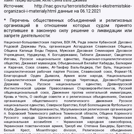
Хайят Тахрир аш-Шам, Ахлю Сунна Валь Джамаа
Источник:
http://nac.gov.ru/terroristicheskie-i-ekstremistskie-
organizacii-i-materialy.html
данные на
06.12.2021
* Перечень общественных объединений и религиозных
организаций в отношении которых судом принято
вступившее в законную силу решение о ликвидации или
запрете деятельности:
Национал-большевистская партия, ВЕК РА, Рада земли Кубанской Духовно
Родовой Державы Русь, организация Асгардская Славянская Община,
Община Капища Веды Перуна, Мужская Духовная Семинария Духовное
Учреждение, Нурджулар, К Богодержавию, Таблиги Джамаат, Свидетели
Иеговы, Русское национальное единство, Национал-социалистическое
общество, Джамаат мувахидов, Объединенный Вилайат Кабарды, Балкарии
и Карачая, Союз славян, Ат-Такфир Валь-Хиджра, Пит Буль, Национал-
социалистическая рабочая партия России, Славянский союз, Формат-18,
Благородный Орден Дьявола, Армия воли народа, Национальная
Социалистическая Инициатива города Череповца, Духовно-Родовая
Держава Русь, Русское национальное единство, Древнерусской
Инглистической церкви Православных Староверов-Инглингов, Русский
общенациональный союз, Движение против нелегальной иммиграции,
Кровь и Честь, О свободе совести и о религиозных объединениях, Омская
организация общественного политического движения Русское
национальное единство, Северное Братство, Клуб Болельщиков Футбольного
Клуба Динамо, Файзрахманисты, Мусульманская религиозная организация
п. Боровский Тюменского района Тюменской области, Община Коренного
Русского народа Щелковского района, Правый сектор, Украинская
национальная ассамблея – Украинская народная самооборона,
Украинская повстанческая армия, Тризуб им. Степана Бандеры, Братство,
Белый Крест, Misanthropic division, Религиозное объединение