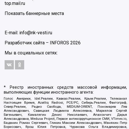
top.mail.ru
Показать баннерные места
E-mail: info@nk-vesti.ru
Разработчик сайта –
INFOROS
2026
Мы в социальных сетях:
* Реестр иностранных средств массовой информации,
выполняющих функции иностранного агента:
Голос Америки, Idel.Реалии, Кавказ.Реалии, Крым.Реалии, Телеканал
Настоящее Время, Azatliq Radiosi, PCE/PC, Сибирь.Реалии, Фактограф,
Север.Реалии, Радио Свобода, MEDIUM-ORIENT, Пономарев Лев
Александрович, Савицкая Людмила Алексеевна, Маркелов Сергей
Евгеньевич, Камалягин Денис Николаевич, Апахончич Дарья
Александровна, Medusa Project, Первое антикоррупционное СМИ, VTimes.io,
Баданин Роман Сергеевич, Гликин Максим Александрович, Маняхин Петр
Борисович, Ярош Юлия Петровна, Чуракова Ольга Владимировна,