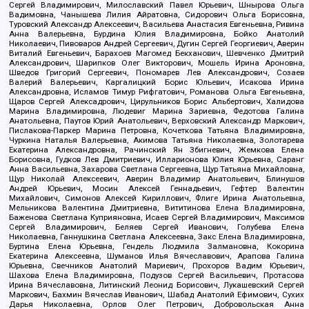
Сергей Владимирович, Милославский Павел Юрьевич, Шнырова Ольга
Вадимовна, Чанышева Лилия Айратовна, Сидорович Ольга Борисовна,
Туровский Александр Алексеевич, Васильева Анастасия Евгеньевна, Ривина
Анна Валерьевна, Бурдина Юлия Владимировна, Бойко Анатолий
Николаевич, Пивоваров Андрей Сергеевич, Дугин Сергей Георгиевич, Аверин
Виталий Евгеньевич, Барахоев Магомед Бекханович, Шевченко Дмитрий
Александрович, Шарипков Олег Викторович, Мошель Ирина Ароновна,
Шведов Григорий Сергеевич, Пономарев Лев Александрович, Созаев
Валерий Валерьевич, Каргалицкий Борис Юльевич, Исакова Ирина
Александровна, Исламов Тимур Рифгатович, Романова Ольга Евгеньевна,
Щаров Сергей Алексадрович, Цирульников Борис Альбертович, Халидова
Марина Владимировна, Людевиг Марина Зариевна, Федотова Галина
Анатольевна, Паутов Юрий Анатольевич, Верховский Александр Маркович,
Пислакова-Паркер Марина Петровна, Кочеткова Татьяна Владимировна,
Чуркина Наталья Валерьевна, Акимова Татьяна Николаевна, Золотарева
Екатерина Александровна, Рачинский Ян Збигневич, Жемкова Елена
Борисовна, Гудков Лев Дмитриевич, Илларионова Юлия Юрьевна, Саранг
Анна Васильевна, Захарова Светлана Сергеевна, Щур Татьяна Михайловна,
Щур Николай Алексеевич, Аверин Владимир Анатольевич, Блинушов
Андрей Юрьевич, Мосин Алексей Геннадьевич, Гефтер Валентин
Михайлович, Симонов Алексей Кириллович, Флиге Ирина Анатольевна,
Мельникова Валентина Дмитриевна, Вититинова Елена Владимировна,
Баженова Светлана Куприяновна, Исаев Сергей Владимирович, Максимов
Сергей Владимирович, Беляев Сергей Иванович, Голубева Елена
Николаевна, Ганнушкина Светлана Алексеевна, Закс Елена Владимировна,
Буртина Елена Юрьевна, Гендель Людмила Залмановна, Кокорина
Екатерина Алексеевна, Шуманов Илья Вячеславович, Арапова Галина
Юрьевна, Свечников Анатолий Мариевич, Прохоров Вадим Юрьевич,
Шахова Елена Владимировна, Подузов Сергей Васильевич, Протасова
Ирина Вячеславовна, Литинский Леонид Борисович, Лукашевский Сергей
Маркович, Бахмин Вячеслав Иванович, Шабад Анатолий Ефимович, Сухих
Дарья Николаевна, Орлов Олег Петрович, Добровольская Анна