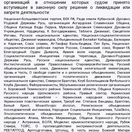
организаций в отношении которых судом принято
вступившее в законную силу решение о ликвидации или
запрете деятельности:
Национал-большевистская партия, ВЕК РА, Рада земли Кубанской Духовно
Родовой Державы Русь, организация Асгардская Славянская Община,
Община Капища Веды Перуна, Мужская Духовная Семинария Духовное
Учреждение, Нурджулар, К Богодержавию, Таблиги Джамаат, Свидетели
Иеговы, Русское национальное единство, Национал-социалистическое
общество, Джамаат мувахидов, Объединенный Вилайат Кабарды, Балкарии
и Карачая, Союз славян, Ат-Такфир Валь-Хиджра, Пит Буль, Национал-
социалистическая рабочая партия России, Славянский союз, Формат-18,
Благородный Орден Дьявола, Армия воли народа, Национальная
Социалистическая Инициатива города Череповца, Духовно-Родовая
Держава Русь, Русское национальное единство, Древнерусской
Инглистической церкви Православных Староверов-Инглингов, Русский
общенациональный союз, Движение против нелегальной иммиграции,
Кровь и Честь, О свободе совести и о религиозных объединениях, Омская
организация общественного политического движения Русское
национальное единство, Северное Братство, Клуб Болельщиков Футбольного
Клуба Динамо, Файзрахманисты, Мусульманская религиозная организация
п. Боровский Тюменского района Тюменской области, Община Коренного
Русского народа Щелковского района, Правый сектор, Украинская
национальная ассамблея – Украинская народная самооборона,
Украинская повстанческая армия, Тризуб им. Степана Бандеры, Братство,
Белый Крест, Misanthropic division, Религиозное объединение
последователей инглиизма, Народная Социальная Инициатива, TulaSkins,
Этнополитическое объединение Русские, Русское национальное
объединение Атака, Мечеть Мирмамеда, Община Коренного Русского
народа г. Астрахани, ВОЛЯ, Меджлис крымскотатарского народа, Рубеж
Севера, ТОЙС, О противодействии экстремистской деятельности,
РЕВТАТПОД, Артподготовка, Штольц, В честь иконы Божией Матери