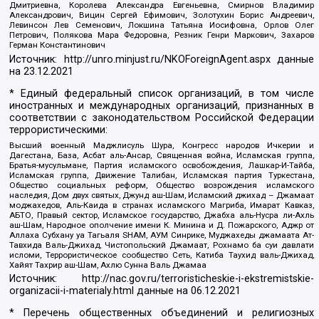
Дмитриевна, Королева Александра Евгеньевна, Смирнов Владимир
Александрович, Вицин Сергей Ефимович, Золотухин Борис Андреевич,
Левинсон Лев Семенович, Локшина Татьяна Иосифовна, Орлов Олег
Петрович, Полякова Мара Федоровна, Резник Генри Маркович, Захаров
Герман Константинович
Источник:
http://unro.minjust.ru/NKOForeignAgent.aspx
данные
на
23.12.2021
* Единый федеральный список организаций, в том числе
иностранных и международных организаций, признанных в
соответствии с законодательством Российской Федерации
террористическими:
Высший военный Маджлисуль Шура, Конгресс народов Ичкерии и
Дагестана, База, Асбат аль-Ансар, Священная война, Исламская группа,
Братья-мусульмане, Партия исламского освобождения, Лашкар-И-Тайба,
Исламская группа, Движение Талибан, Исламская партия Туркестана,
Общество социальных реформ, Общество возрождения исламского
наследия, Дом двух святых, Джунд аш-Шам, Исламский джихад – Джамаат
моджахедов, Аль-Каида в странах исламского Магриба, Имарат Кавказ,
АБТО, Правый сектор, Исламское государство, Джабха аль-Нусра ли-Ахль
аш-Шам, Народное ополчение имени К. Минина и Д. Пожарского, Аджр от
Аллаха Субхану уа Тагьаля SHAM, АУМ Синрике, Муджахеды джамаата Ат-
Тавхида Валь-Джихад, Чистопольский Джамаат, Рохнамо ба суи давлати
исломи, Террористическое сообщество Сеть, Катиба Таухид валь-Джихад,
Хайят Тахрир аш-Шам, Ахлю Сунна Валь Джамаа
Источник:
http://nac.gov.ru/terroristicheskie-i-ekstremistskie-
organizacii-i-materialy.html
данные на
06.12.2021
* Перечень общественных объединений и религиозных