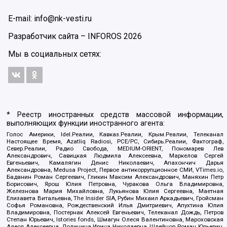
E-mail: info@nk-vesti.ru
Разработчик сайта –
INFOROS
2026
Мы в социальных сетях:
* Реестр иностранных средств массовой информации,
выполняющих функции иностранного агента:
Голос Америки, Idel.Реалии, Кавказ.Реалии, Крым.Реалии, Телеканал
Настоящее Время, Azatliq Radiosi, PCE/PC, Сибирь.Реалии, Фактограф,
Север.Реалии, Радио Свобода, MEDIUM-ORIENT, Пономарев Лев
Александрович, Савицкая Людмила Алексеевна, Маркелов Сергей
Евгеньевич, Камалягин Денис Николаевич, Апахончич Дарья
Александровна, Medusa Project, Первое антикоррупционное СМИ, VTimes.io,
Баданин Роман Сергеевич, Гликин Максим Александрович, Маняхин Петр
Борисович, Ярош Юлия Петровна, Чуракова Ольга Владимировна,
Железнова Мария Михайловна, Лукьянова Юлия Сергеевна, Маетная
Елизавета Витальевна, The Insider SIA, Рубин Михаил Аркадьевич, Гройсман
Софья Романовна, Рождественский Илья Дмитриевич, Апухтина Юлия
Владимировна, Постернак Алексей Евгеньевич, Телеканал Дождь, Петров
Степан Юрьевич, Istories fonds, Шмагун Олеся Валентиновна, Мароховская
Алеся Алексеевна, Долинина Ирина Николаевна, Шлейнов Роман Юрьевич,