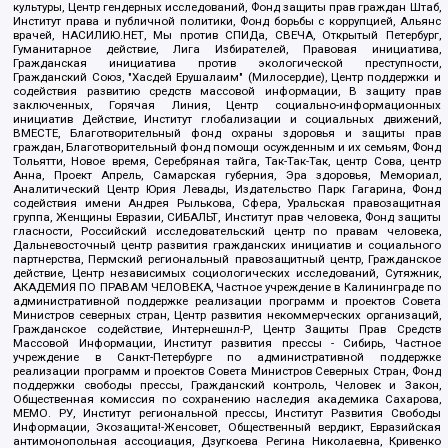
культуры, Центр гендерных исследований, Фонд защиты прав граждан Штаб,
Институт права и публичной политики, Фонд борьбы с коррупцией, Альянс
врачей, НАСИЛИЮ.НЕТ, Мы против СПИДа, СВЕЧА, Открытый Петербург,
Гуманитарное действие, Лига Избирателей, Правовая инициатива,
Гражданская инициатива против экологической преступности,
Гражданский Союз, "Хасдей Ерушалаим" (Милосердие), Центр поддержки и
содействия развитию средств массовой информации, В защиту прав
заключенных, Горячая Линия, Центр социально-информационных
инициатив Действие, Институт глобализации и социальных движений,
ВМЕСТЕ, Благотворительный фонд охраны здоровья и защиты прав
граждан, Благотворительный фонд помощи осужденным и их семьям, Фонд
Тольятти, Новое время, Серебряная тайга, Так-Так-Так, центр Сова, центр
Анна, Проект Апрель, Самарская губерния, Эра здоровья, Мемориал,
Аналитический Центр Юрия Левады, Издательство Парк Гагарина, Фонд
содействия имени Андрея Рылькова, Сфера, Уральская правозащитная
группа, Женщины Евразии, СИБАЛЬТ, Институт прав человека, Фонд защиты
гласности, Российский исследовательский центр по правам человека,
Дальневосточный центр развития гражданских инициатив и социального
партнерства, Пермский региональный правозащитный центр, Гражданское
действие, Центр независимых социологических исследований, Сутяжник,
АКАДЕМИЯ ПО ПРАВАМ ЧЕЛОВЕКА, Частное учреждение в Калининграде по
административной поддержке реализации программ и проектов Совета
Министров северных стран, Центр развития некоммерческих организаций,
Гражданское содействие, Интернешнл-Р, Центр Защиты Прав Средств
Массовой Информации, Институт развития прессы - Сибирь, Частное
учреждение в Санкт-Петербурге по административной поддержке
реализации программ и проектов Совета Министров Северных Стран, Фонд
поддержки свободы прессы, Гражданский контроль, Человек и Закон,
Общественная комиссия по сохранению наследия академика Сахарова,
МЕМО. РУ, Институт региональной прессы, Институт Развития Свободы
Информации, Экозащита!-Женсовет, Общественный вердикт, Евразийская
антимонопольная ассоциация, Дзугкоева Регина Николаевна, Кривенко