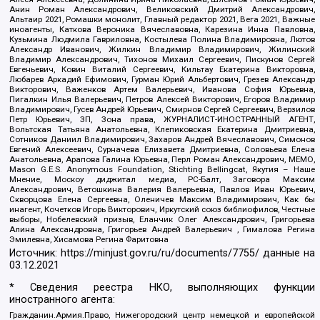
Анин Роман Александрович, Великовский Дмитрий Александрович,
Альтаир 2021, Ромашки монолит, Главный редактор 2021, Вега 2021, Важные
иноагенты, Каткова Вероника Вячеславовна, Карезина Инна Павловна,
Кузьмина Людмила Гавриловна, Костылева Полина Владимировна, Лютов
Александр Иванович, Жилкин Владимир Владимирович, Жилинский
Владимир Александрович, Тихонов Михаил Сергеевич, Пискунов Сергей
Евгеньевич, Ковин Виталий Сергеевич, Кильтау Екатерина Викторовна,
Любарев Аркадий Ефимович, Гурман Юрий Альбертович, Грезев Александр
Викторович, Важенков Артем Валерьевич, Иванова София Юрьевна,
Пигалкин Илья Валерьевич, Петров Алексей Викторович, Егоров Владимир
Владимирович, Гусев Андрей Юрьевич, Смирнов Сергей Сергеевич, Верзилов
Петр Юрьевич, ЗП, Зона права, ЖУРНАЛИСТ-ИНОСТРАННЫЙ АГЕНТ,
Вольтская Татьяна Анатольевна, Клепиковская Екатерина Дмитриевна,
Сотников Даниил Владимирович, Захаров Андрей Вячеславович, Симонов
Евгений Алексеевич, Сурначева Елизавета Дмитриевна, Соловьева Елена
Анатольевна, Арапова Галина Юрьевна, Перл Роман Александрович, МЕМО,
Mason G.E.S. Anonymous Foundation, Stichting Bellingcat, Якутия – Наше
Мнение, Москоу диджитал медиа, РС-Балт, Заговора Максим
Александрович, Ветошкина Валерия Валерьевна, Павлов Иван Юрьевич,
Скворцова Елена Сергеевна, Оленичев Максим Владимирович, Как бы
инагент, Кочетков Игорь Викторович, Иркутский союз библиофилов, Честные
выборы, Нобелевский призыв, Еланчик Олег Александрович, Григорьева
Алина Александровна, Григорьев Андрей Валерьевич , Гималова Регина
Эмилевна, Хисамова Регина Фаритовна
Источник:
https://minjust.gov.ru/ru/documents/7755/
данные на
03.12.2021
* Сведения реестра НКО, выполняющих функции
иностранного агента:
Гражданин.Армия.Право, Нижегородский центр немецкой и европейской