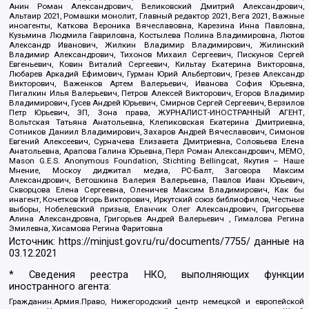
Анин Роман Александрович, Великовский Дмитрий Александрович,
Альтаир 2021, Ромашки монолит, Главный редактор 2021, Вега 2021, Важные
иноагенты, Каткова Вероника Вячеславовна, Карезина Инна Павловна,
Кузьмина Людмила Гавриловна, Костылева Полина Владимировна, Лютов
Александр Иванович, Жилкин Владимир Владимирович, Жилинский
Владимир Александрович, Тихонов Михаил Сергеевич, Пискунов Сергей
Евгеньевич, Ковин Виталий Сергеевич, Кильтау Екатерина Викторовна,
Любарев Аркадий Ефимович, Гурман Юрий Альбертович, Грезев Александр
Викторович, Важенков Артем Валерьевич, Иванова София Юрьевна,
Пигалкин Илья Валерьевич, Петров Алексей Викторович, Егоров Владимир
Владимирович, Гусев Андрей Юрьевич, Смирнов Сергей Сергеевич, Верзилов
Петр Юрьевич, ЗП, Зона права, ЖУРНАЛИСТ-ИНОСТРАННЫЙ АГЕНТ,
Вольтская Татьяна Анатольевна, Клепиковская Екатерина Дмитриевна,
Сотников Даниил Владимирович, Захаров Андрей Вячеславович, Симонов
Евгений Алексеевич, Сурначева Елизавета Дмитриевна, Соловьева Елена
Анатольевна, Арапова Галина Юрьевна, Перл Роман Александрович, МЕМО,
Mason G.E.S. Anonymous Foundation, Stichting Bellingcat, Якутия – Наше
Мнение, Москоу диджитал медиа, РС-Балт, Заговора Максим
Александрович, Ветошкина Валерия Валерьевна, Павлов Иван Юрьевич,
Скворцова Елена Сергеевна, Оленичев Максим Владимирович, Как бы
инагент, Кочетков Игорь Викторович, Иркутский союз библиофилов, Честные
выборы, Нобелевский призыв, Еланчик Олег Александрович, Григорьева
Алина Александровна, Григорьев Андрей Валерьевич , Гималова Регина
Эмилевна, Хисамова Регина Фаритовна
Источник:
https://minjust.gov.ru/ru/documents/7755/
данные на
03.12.2021
* Сведения реестра НКО, выполняющих функции
иностранного агента:
Гражданин.Армия.Право, Нижегородский центр немецкой и европейской