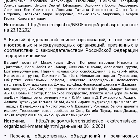
Дмитриевна, Королева Александра Евгеньевна, Смирнов Владимир
Александрович, Вицин Сергей Ефимович, Золотухин Борис Андреевич,
Левинсон Лев Семенович, Локшина Татьяна Иосифовна, Орлов Олег
Петрович, Полякова Мара Федоровна, Резник Генри Маркович, Захаров
Герман Константинович
Источник:
http://unro.minjust.ru/NKOForeignAgent.aspx
данные
на
23.12.2021
* Единый федеральный список организаций, в том числе
иностранных и международных организаций, признанных в
соответствии с законодательством Российской Федерации
террористическими:
Высший военный Маджлисуль Шура, Конгресс народов Ичкерии и
Дагестана, База, Асбат аль-Ансар, Священная война, Исламская группа,
Братья-мусульмане, Партия исламского освобождения, Лашкар-И-Тайба,
Исламская группа, Движение Талибан, Исламская партия Туркестана,
Общество социальных реформ, Общество возрождения исламского
наследия, Дом двух святых, Джунд аш-Шам, Исламский джихад – Джамаат
моджахедов, Аль-Каида в странах исламского Магриба, Имарат Кавказ,
АБТО, Правый сектор, Исламское государство, Джабха аль-Нусра ли-Ахль
аш-Шам, Народное ополчение имени К. Минина и Д. Пожарского, Аджр от
Аллаха Субхану уа Тагьаля SHAM, АУМ Синрике, Муджахеды джамаата Ат-
Тавхида Валь-Джихад, Чистопольский Джамаат, Рохнамо ба суи давлати
исломи, Террористическое сообщество Сеть, Катиба Таухид валь-Джихад,
Хайят Тахрир аш-Шам, Ахлю Сунна Валь Джамаа
Источник:
http://nac.gov.ru/terroristicheskie-i-ekstremistskie-
organizacii-i-materialy.html
данные на
06.12.2021
* Перечень общественных объединений и религиозных