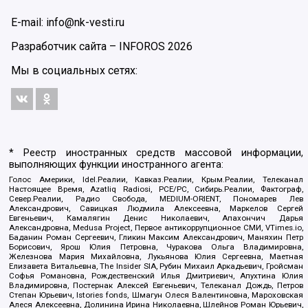
E-mail: info@nk-vesti.ru
Разработчик сайта –
INFOROS
2026
Мы в социальных сетях:
* Реестр иностранных средств массовой информации,
выполняющих функции иностранного агента:
Голос Америки, Idel.Реалии, Кавказ.Реалии, Крым.Реалии, Телеканал
Настоящее Время, Azatliq Radiosi, PCE/PC, Сибирь.Реалии, Фактограф,
Север.Реалии, Радио Свобода, MEDIUM-ORIENT, Пономарев Лев
Александрович, Савицкая Людмила Алексеевна, Маркелов Сергей
Евгеньевич, Камалягин Денис Николаевич, Апахончич Дарья
Александровна, Medusa Project, Первое антикоррупционное СМИ, VTimes.io,
Баданин Роман Сергеевич, Гликин Максим Александрович, Маняхин Петр
Борисович, Ярош Юлия Петровна, Чуракова Ольга Владимировна,
Железнова Мария Михайловна, Лукьянова Юлия Сергеевна, Маетная
Елизавета Витальевна, The Insider SIA, Рубин Михаил Аркадьевич, Гройсман
Софья Романовна, Рождественский Илья Дмитриевич, Апухтина Юлия
Владимировна, Постернак Алексей Евгеньевич, Телеканал Дождь, Петров
Степан Юрьевич, Istories fonds, Шмагун Олеся Валентиновна, Мароховская
Алеся Алексеевна, Долинина Ирина Николаевна, Шлейнов Роман Юрьевич,