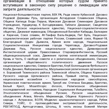
организаций в отношении которых судом принято
вступившее в законную силу решение о ликвидации или
запрете деятельности:
Национал-большевистская партия, ВЕК РА, Рада земли Кубанской Духовно
Родовой Державы Русь, организация Асгардская Славянская Община,
Община Капища Веды Перуна, Мужская Духовная Семинария Духовное
Учреждение, Нурджулар, К Богодержавию, Таблиги Джамаат, Свидетели
Иеговы, Русское национальное единство, Национал-социалистическое
общество, Джамаат мувахидов, Объединенный Вилайат Кабарды, Балкарии
и Карачая, Союз славян, Ат-Такфир Валь-Хиджра, Пит Буль, Национал-
социалистическая рабочая партия России, Славянский союз, Формат-18,
Благородный Орден Дьявола, Армия воли народа, Национальная
Социалистическая Инициатива города Череповца, Духовно-Родовая
Держава Русь, Русское национальное единство, Древнерусской
Инглистической церкви Православных Староверов-Инглингов, Русский
общенациональный союз, Движение против нелегальной иммиграции,
Кровь и Честь, О свободе совести и о религиозных объединениях, Омская
организация общественного политического движения Русское
национальное единство, Северное Братство, Клуб Болельщиков Футбольного
Клуба Динамо, Файзрахманисты, Мусульманская религиозная организация
п. Боровский Тюменского района Тюменской области, Община Коренного
Русского народа Щелковского района, Правый сектор, Украинская
национальная ассамблея – Украинская народная самооборона,
Украинская повстанческая армия, Тризуб им. Степана Бандеры, Братство,
Белый Крест, Misanthropic division, Религиозное объединение
последователей инглиизма, Народная Социальная Инициатива, TulaSkins,
Этнополитическое объединение Русские, Русское национальное
объединение Атака, Мечеть Мирмамеда, Община Коренного Русского
народа г. Астрахани, ВОЛЯ, Меджлис крымскотатарского народа, Рубеж
Севера, ТОЙС, О противодействии экстремистской деятельности,
РЕВТАТПОД, Артподготовка, Штольц, В честь иконы Божией Матери