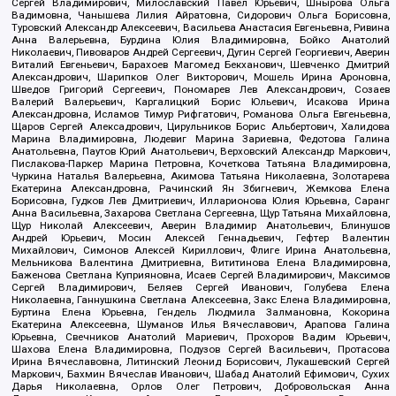
Сергей Владимирович, Милославский Павел Юрьевич, Шнырова Ольга
Вадимовна, Чанышева Лилия Айратовна, Сидорович Ольга Борисовна,
Туровский Александр Алексеевич, Васильева Анастасия Евгеньевна, Ривина
Анна Валерьевна, Бурдина Юлия Владимировна, Бойко Анатолий
Николаевич, Пивоваров Андрей Сергеевич, Дугин Сергей Георгиевич, Аверин
Виталий Евгеньевич, Барахоев Магомед Бекханович, Шевченко Дмитрий
Александрович, Шарипков Олег Викторович, Мошель Ирина Ароновна,
Шведов Григорий Сергеевич, Пономарев Лев Александрович, Созаев
Валерий Валерьевич, Каргалицкий Борис Юльевич, Исакова Ирина
Александровна, Исламов Тимур Рифгатович, Романова Ольга Евгеньевна,
Щаров Сергей Алексадрович, Цирульников Борис Альбертович, Халидова
Марина Владимировна, Людевиг Марина Зариевна, Федотова Галина
Анатольевна, Паутов Юрий Анатольевич, Верховский Александр Маркович,
Пислакова-Паркер Марина Петровна, Кочеткова Татьяна Владимировна,
Чуркина Наталья Валерьевна, Акимова Татьяна Николаевна, Золотарева
Екатерина Александровна, Рачинский Ян Збигневич, Жемкова Елена
Борисовна, Гудков Лев Дмитриевич, Илларионова Юлия Юрьевна, Саранг
Анна Васильевна, Захарова Светлана Сергеевна, Щур Татьяна Михайловна,
Щур Николай Алексеевич, Аверин Владимир Анатольевич, Блинушов
Андрей Юрьевич, Мосин Алексей Геннадьевич, Гефтер Валентин
Михайлович, Симонов Алексей Кириллович, Флиге Ирина Анатольевна,
Мельникова Валентина Дмитриевна, Вититинова Елена Владимировна,
Баженова Светлана Куприяновна, Исаев Сергей Владимирович, Максимов
Сергей Владимирович, Беляев Сергей Иванович, Голубева Елена
Николаевна, Ганнушкина Светлана Алексеевна, Закс Елена Владимировна,
Буртина Елена Юрьевна, Гендель Людмила Залмановна, Кокорина
Екатерина Алексеевна, Шуманов Илья Вячеславович, Арапова Галина
Юрьевна, Свечников Анатолий Мариевич, Прохоров Вадим Юрьевич,
Шахова Елена Владимировна, Подузов Сергей Васильевич, Протасова
Ирина Вячеславовна, Литинский Леонид Борисович, Лукашевский Сергей
Маркович, Бахмин Вячеслав Иванович, Шабад Анатолий Ефимович, Сухих
Дарья Николаевна, Орлов Олег Петрович, Добровольская Анна