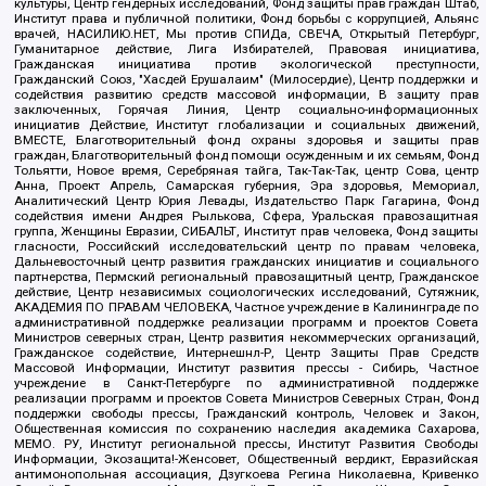
культуры, Центр гендерных исследований, Фонд защиты прав граждан Штаб,
Институт права и публичной политики, Фонд борьбы с коррупцией, Альянс
врачей, НАСИЛИЮ.НЕТ, Мы против СПИДа, СВЕЧА, Открытый Петербург,
Гуманитарное действие, Лига Избирателей, Правовая инициатива,
Гражданская инициатива против экологической преступности,
Гражданский Союз, "Хасдей Ерушалаим" (Милосердие), Центр поддержки и
содействия развитию средств массовой информации, В защиту прав
заключенных, Горячая Линия, Центр социально-информационных
инициатив Действие, Институт глобализации и социальных движений,
ВМЕСТЕ, Благотворительный фонд охраны здоровья и защиты прав
граждан, Благотворительный фонд помощи осужденным и их семьям, Фонд
Тольятти, Новое время, Серебряная тайга, Так-Так-Так, центр Сова, центр
Анна, Проект Апрель, Самарская губерния, Эра здоровья, Мемориал,
Аналитический Центр Юрия Левады, Издательство Парк Гагарина, Фонд
содействия имени Андрея Рылькова, Сфера, Уральская правозащитная
группа, Женщины Евразии, СИБАЛЬТ, Институт прав человека, Фонд защиты
гласности, Российский исследовательский центр по правам человека,
Дальневосточный центр развития гражданских инициатив и социального
партнерства, Пермский региональный правозащитный центр, Гражданское
действие, Центр независимых социологических исследований, Сутяжник,
АКАДЕМИЯ ПО ПРАВАМ ЧЕЛОВЕКА, Частное учреждение в Калининграде по
административной поддержке реализации программ и проектов Совета
Министров северных стран, Центр развития некоммерческих организаций,
Гражданское содействие, Интернешнл-Р, Центр Защиты Прав Средств
Массовой Информации, Институт развития прессы - Сибирь, Частное
учреждение в Санкт-Петербурге по административной поддержке
реализации программ и проектов Совета Министров Северных Стран, Фонд
поддержки свободы прессы, Гражданский контроль, Человек и Закон,
Общественная комиссия по сохранению наследия академика Сахарова,
МЕМО. РУ, Институт региональной прессы, Институт Развития Свободы
Информации, Экозащита!-Женсовет, Общественный вердикт, Евразийская
антимонопольная ассоциация, Дзугкоева Регина Николаевна, Кривенко