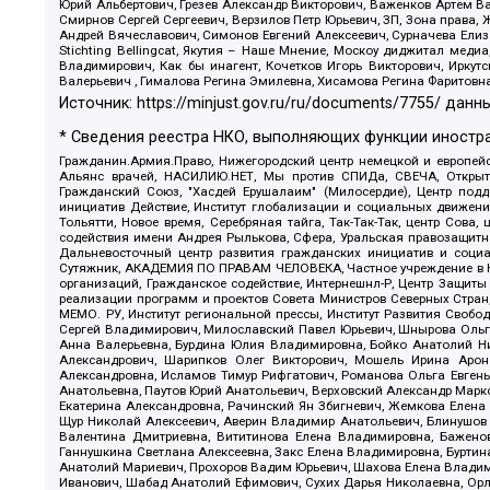
Юрий Альбертович, Грезев Александр Викторович, Важенков Артем В
Смирнов Сергей Сергеевич, Верзилов Петр Юрьевич, ЗП, Зона прав
Андрей Вячеславович, Симонов Евгений Алексеевич, Сурначева Елиз
Stichting Bellingcat, Якутия – Наше Мнение, Москоу диджитал мед
Владимирович, Как бы инагент, Кочетков Игорь Викторович, Иркут
Валерьевич , Гималова Регина Эмилевна, Хисамова Регина Фаритовн
Источник:
https://minjust.gov.ru/ru/documents/7755/
данны
* Сведения реестра НКО, выполняющих функции иностра
Гражданин.Армия.Право, Нижегородский центр немецкой и европейск
Альянс врачей, НАСИЛИЮ.НЕТ, Мы против СПИДа, СВЕЧА, Открытый
Гражданский Союз, "Хасдей Ерушалаим" (Милосердие), Центр под
инициатив Действие, Институт глобализации и социальных движен
Тольятти, Новое время, Серебряная тайга, Так-Так-Так, центр Сова
содействия имени Андрея Рылькова, Сфера, Уральская правозащитна
Дальневосточный центр развития гражданских инициатив и социа
Сутяжник, АКАДЕМИЯ ПО ПРАВАМ ЧЕЛОВЕКА, Частное учреждение в Ка
организаций, Гражданское содействие, Интернешнл-Р, Центр Защиты
реализации программ и проектов Совета Министров Северных Стран
МЕМО. РУ, Институт региональной прессы, Институт Развития Своб
Сергей Владимирович, Милославский Павел Юрьевич, Шнырова Ольга
Анна Валерьевна, Бурдина Юлия Владимировна, Бойко Анатолий Ник
Александрович, Шарипков Олег Викторович, Мошель Ирина Ароно
Александровна, Исламов Тимур Рифгатович, Романова Ольга Евгень
Анатольевна, Паутов Юрий Анатольевич, Верховский Александр Марк
Екатерина Александровна, Рачинский Ян Збигневич, Жемкова Елена 
Щур Николай Алексеевич, Аверин Владимир Анатольевич, Блинушов 
Валентина Дмитриевна, Вититинова Елена Владимировна, Баженов
Ганнушкина Светлана Алексеевна, Закс Елена Владимировна, Буртин
Анатолий Мариевич, Прохоров Вадим Юрьевич, Шахова Елена Владими
Иванович, Шабад Анатолий Ефимович, Сухих Дарья Николаевна, Орл