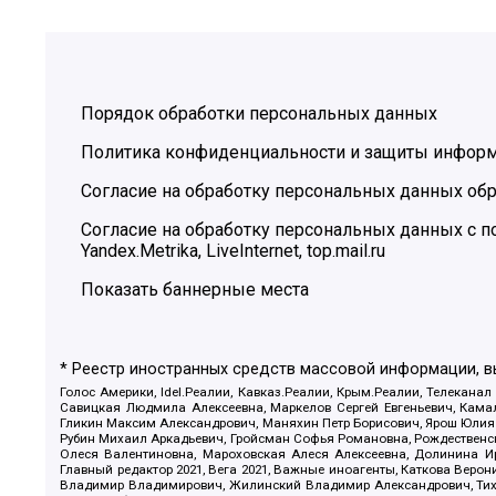
Порядок обработки персональных данных
Политика конфиденциальности и защиты инфор
Согласие на обработку персональных данных обр
Согласие на обработку персональных данных с
Yandex.Metrika, LiveInternet, top.mail.ru
Показать баннерные места
* Реестр иностранных средств массовой информации, 
Голос Америки, Idel.Реалии, Кавказ.Реалии, Крым.Реалии, Телеканал
Савицкая Людмила Алексеевна, Маркелов Сергей Евгеньевич, Камал
Гликин Максим Александрович, Маняхин Петр Борисович, Ярош Юлия П
Рубин Михаил Аркадьевич, Гройсман Софья Романовна, Рождественски
Олеся Валентиновна, Мароховская Алеся Алексеевна, Долинина И
Главный редактор 2021, Вега 2021, Важные иноагенты, Каткова Вер
Владимир Владимирович, Жилинский Владимир Александрович, Тихон