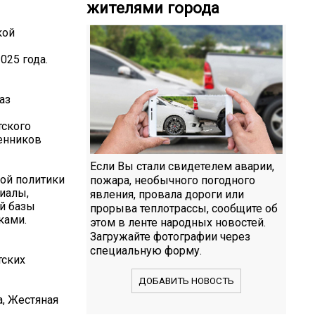
жителями города
кой
025 года.
аз
тского
енников
Если Вы стали свидетелем аварии,
ой политики
пожара, необычного погодного
иалы,
явления, провала дороги или
ой базы
прорыва теплотрассы, сообщите об
ками.
этом в ленте народных новостей.
Загружайте фотографии через
специальную форму.
тских
ДОБАВИТЬ НОВОСТЬ
, Жестяная