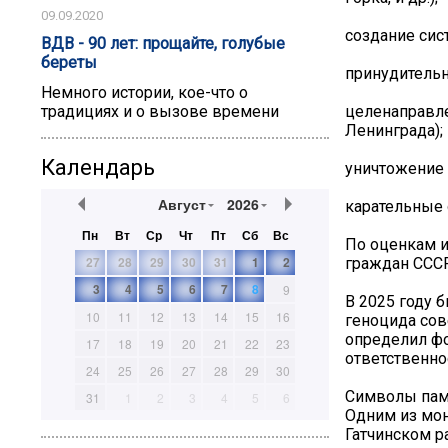
09.09.2020
создание сис
ВДВ - 90 лет: прощайте, голубые
береты
принудительн
Немного истории, кое-что о
целенаправле
традициях и о вызове времени
Ленинграда);
Календарь
уничтожение 
Август
2026
карательные 
Пн
Вт
Ср
Чт
Пт
Сб
Вс
По оценкам и
27
28
29
30
31
1
2
граждан СССР
3
4
5
6
7
8
9
В 2025 году 
10
11
12
13
14
15
16
геноцида сов
определил фо
17
18
19
20
21
22
23
ответственно
24
25
26
27
28
29
30
Символы пам
31
1
2
3
4
5
6
Одним из мо
Гатчинском р