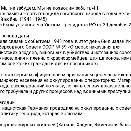
Мы не забудем. Мы не позволим забыть»!!!
ень памяти жертв геноцида советского народа в годы Вели
й войны (1941–1945)
а была установлена Указом Президента РФ от 29 декабря 2
 основа даты
еля связан с событием 1943 года: в этот день был издан Ук
ерховного Совета СССР № 39 «О мерах наказания для
стских злодеев, виновных в убийствах и истязаниях сове
 населения и пленных красноармейцев, для шпионов, изм
сла советских граждан и для их пособников».
нт стал первым официальным признанием целенаправленн
мирного населения на оккупированных территориях. Матер
ходе расследований по указу, легли в основу доказательн
о трибунала и других процессов над военными преступни
агедии
 нацистская Германия проводила на оккупированных сове
политику геноцида, которая включала:
стрелы мирных жителей (Хатынь, Хацунь, Змиёвская балка