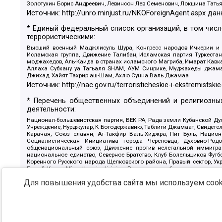
Золотухин Борис Андреевич, Левинсон Лев Семенович, Локшина Тать
Источник:
http://unro.minjust.ru/NKOForeignAgent.aspx
дан
* Единый федеральный список организаций, в том чис
террористическими:
Высший военный Маджлисуль Шура, Конгресс народов Ичкерии и Да
Исламская группа, Движение Талибан, Исламская партия Туркест
моджахедов, Аль-Каида в странах исламского Магриба, Имарат Кавка
Аллаха Субхану уа Тагьаля SHAM, АУМ Синрике, Муджахеды джамаа
Джихад, Хайят Тахрир аш-Шам, Ахлю Сунна Валь Джамаа
Источник:
http://nac.gov.ru/terroristicheskie-i-ekstremistskie
* Перечень общественных объединений и религиозных
деятельности:
Национал-большевистская партия, ВЕК РА, Рада земли Кубанской 
Учреждение, Нурджулар, К Богодержавию, Таблиги Джамаат, Свидете
Карачая, Союз славян, Ат-Такфир Валь-Хиджра, Пит Буль, Нацио
Социалистическая Инициатива города Череповца, Духовно-Родо
общенациональный союз, Движение против нелегальной иммиграц
национальное единство, Северное Братство, Клуб Болельщиков Фу
Коренного Русского народа Щелковского района, Правый сектор, Ук
Белый Крест, Misanthropic division, Религиозное объединение пос
Атака, Мечеть Мирмамеда, Община Коренного Русского народа г
Для повышения удобства сайта мы используем cooki
Артподготовка, Штольц, В честь иконы Божией Матери Державная, С
Крю, Союз Славянских Сил Руси, Алля-Аят, Благотворительный панси
Патриотический клуб-Новокузнецк/РПК, Сибирский державный союз, Ф
Источник:
https://minjust.gov.ru/ru/documents/7822/
данны