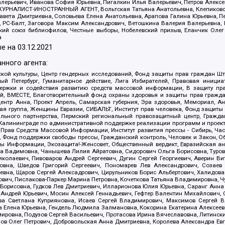
алерьевич, Иванова София Юрьевна, Пигалкин Илья Валерьевич, Петров Алексе
а, ЖУРНАЛИСТ-ИНОСТРАННЫЙ АГЕНТ, Вольтская Татьяна Анатольевна, Клепиков
авета Дмитриевна, Соловьева Елена Анатольевна, Арапова Галина Юрьевна, П
иа, РС-Балт, Заговора Максим Александрович, Ветошкина Валерия Валерьевна
ский союз библиофилов, Честные выборы, Нобелевский призыв, Еланчик Олег
а
е на
03.12.2021
нного агента:
ой культуры, Центр гендерных исследований, Фонд защиты прав граждан Шта
 Петербург, Гуманитарное действие, Лига Избирателей, Правовая инициат
держки и содействия развитию средств массовой информации, В защиту п
ий, ВМЕСТЕ, Благотворительный фонд охраны здоровья и защиты прав граж
, центр Анна, Проект Апрель, Самарская губерния, Эра здоровья, Мемориал,
я группа, Женщины Евразии, СИБАЛЬТ, Институт прав человека, Фонд защиты 
льного партнерства, Пермский региональный правозащитный центр, Граждан
лининграде по административной поддержке реализации программ и проекто
 Прав Средств Массовой Информации, Институт развития прессы - Сибирь, Ча
, Фонд поддержки свободы прессы, Гражданский контроль, Человек и Закон, 
оды Информации, Экозащита!-Женсовет, Общественный вердикт, Евразийская а
 Вадимовна, Чанышева Лилия Айратовна, Сидорович Ольга Борисовна, Туровс
олаевич, Пивоваров Андрей Сергеевич, Дугин Сергей Георгиевич, Аверин В
вна, Шведов Григорий Сергеевич, Пономарев Лев Александрович, Созаев
евна, Щаров Сергей Алексадрович, Цирульников Борис Альбертович, Халидо
ович, Пислакова-Паркер Марина Петровна, Кочеткова Татьяна Владимировна, Ч
Борисовна, Гудков Лев Дмитриевич, Илларионова Юлия Юрьевна, Саранг Анна
Андрей Юрьевич, Мосин Алексей Геннадьевич, Гефтер Валентин Михайлович,
а Светлана Куприяновна, Исаев Сергей Владимирович, Максимов Сергей Вл
а Елена Юрьевна, Гендель Людмила Залмановна, Кокорина Екатерина Алексее
ровна, Подузов Сергей Васильевич, Протасова Ирина Вячеславовна, Литинск
ов Олег Петрович, Добровольская Анна Дмитриевна, Королева Александра Ев