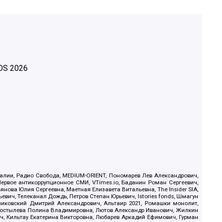
OS
2026
.Реалии, Радио Свобода, MEDIUM-ORIENT, Пономарев Лев Александрович,
ервое антикоррупционное СМИ, VTimes.io, Баданин Роман Сергеевич,
ова Юлия Сергеевна, Маетная Елизавета Витальевна, The Insider SIA,
ич, Телеканал Дождь, Петров Степан Юрьевич, Istories fonds, Шмагун
иковский Дмитрий Александрович, Альтаир 2021, Ромашки монолит,
, Костылева Полина Владимировна, Лютов Александр Иванович, Жилкин
, Кильтау Екатерина Викторовна, Любарев Аркадий Ефимович, Гурман