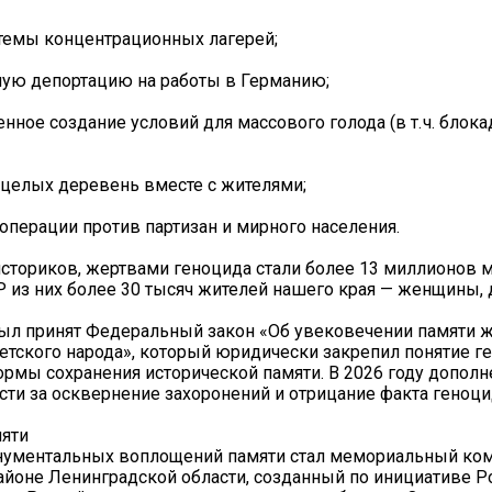
темы концентрационных лагерей;
ую депортацию на работы в Германию;
нное создание условий для массового голода (в т. ч. блока
целых деревень вместе с жителями;
операции против партизан и мирного населения.
сториков, жертвами геноцида стали более 13 миллионов 
 из них более 30 тысяч жителей нашего края — женщины, д
был принят Федеральный закон «Об увековечении памяти 
етского народа», который юридически закрепил понятие г
рмы сохранения исторической памяти. В 2026 году дополн
сти за осквернение захоронений и отрицание факта геноци
яти
нументальных воплощений памяти стал мемориальный ком
айоне Ленинградской области, созданный по инициативе Р