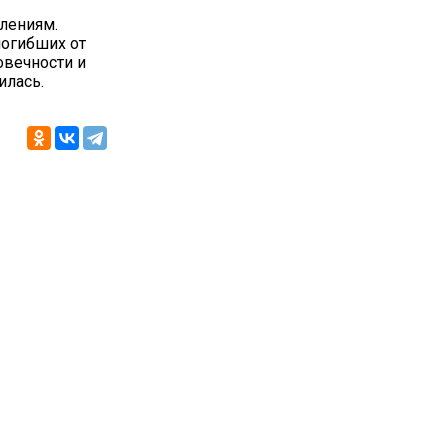
лениям.
погибших от
овечности и
илась.