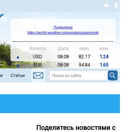
Подробнее
https://world-weather.ru/pogoda/russia/omsk/
Валюта
Дата
знач.
изм.
▲
USD
08.08
82.17
1.24
▲
EUR
08.08
94.84
1.65
ти
Статьи
Поделитесь новостями с