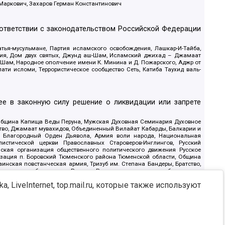
 Маркович, Захаров Герман Константинович
оответствии с законодательством Российской Федерации
тья-мусульмане, Партия исламского освобождения, Лашкар-И-Тайба,
дия, Дом двух святых, Джунд аш-Шам, Исламский джихад – Джамаат
ш-Шам, Народное ополчение имени К. Минина и Д. Пожарского, Аджр от
и исломи, Террористическое сообщество Сеть, Катиба Таухид валь-
е в законную силу решение о ликвидации или запрете
 Община Капища Веды Перуна, Мужская Духовная Семинария Духовное
ство, Джамаат мувахидов, Объединенный Вилайат Кабарды, Балкарии и
18, Благородный Орден Дьявола, Армия воли народа, Национальная
истической церкви Православных Староверов-Инглингов, Русский
ская организация общественного политического движения Русское
изация п. Боровский Тюменского района Тюменской области, Община
инская повстанческая армия, Тризуб им. Степана Бандеры, Братство,
олитическое объединение Русские, Русское национальное объединение
ЙС, О противодействии экстремистской деятельности, РЕВТАТПОД,
, LiveInternet, top.mail.ru, которые также используют
сом Правды и Единения, Каракольская инициативная группа, Автоград
шкорт, Нация и свобода, W.H.С., Фалунь Дафа, Иртыш Ultras, Русский
т граждан СССР Прикубанского округа г. Краснодара