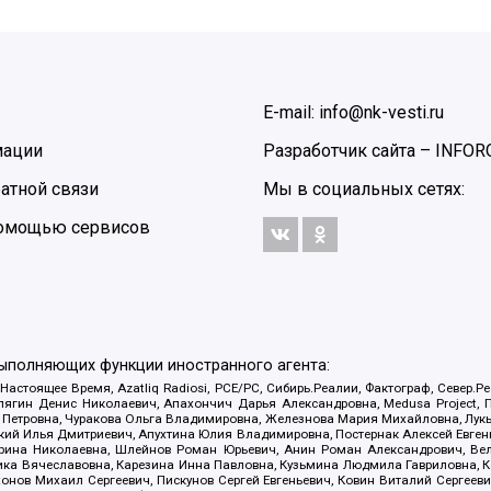
E-mail: info@nk-vesti.ru
мации
Разработчик сайта –
INFOR
атной связи
Мы в социальных сетях:
 помощью сервисов
выполняющих функции иностранного агента:
 Настоящее Время, Azatliq Radiosi, PCE/PC, Сибирь.Реалии, Фактограф, Север
ягин Денис Николаевич, Апахончич Дарья Александровна, Medusa Project, П
етровна, Чуракова Ольга Владимировна, Железнова Мария Михайловна, Лукьян
й Илья Дмитриевич, Апухтина Юлия Владимировна, Постернак Алексей Евгеньев
рина Николаевна, Шлейнов Роман Юрьевич, Анин Роман Александрович, Вел
оника Вячеславовна, Карезина Инна Павловна, Кузьмина Людмила Гавриловна
ов Михаил Сергеевич, Пискунов Сергей Евгеньевич, Ковин Виталий Сергеевич