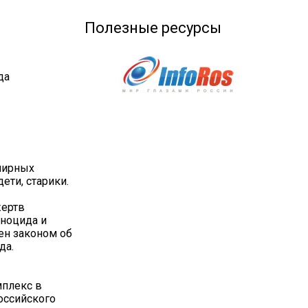
Полезные ресурсы
да
мирных
ети, старики.
жертв
еноцида и
ен законом об
да.
плекс в
оссийского