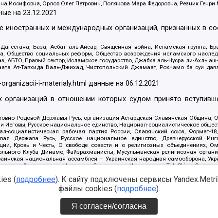
яна Иосифовна, Орлов Олег Петрович, Полякова Мара Федоровна, Резник Генри
ные на
23.12.2021
ле иностранных и международных организаций, признанных в с
гестана, База, Асбат аль-Ансар, Священная война, Исламская группа, Бра
ана, Общество социальных реформ, Общество возрождения исламского насле
з, АБТО, Правый сектор, Исламское государство, Джабха аль-Нусра ли-Ахль а
та Ат-Тавхида Валь-Джихад, Чистопольский Джамаат, Рохнамо ба суи давлат
-organizacii-i-materialy.html
данные на
06.12.2021
 организаций в отношении которых судом принято вступивше
Духовно Родовой Державы Русь, организация Асгардская Славянская Община,
ли Иеговы, Русское национальное единство, Национал-социалистическое обще
нал-социалистическая рабочая партия России, Славянский союз, Формат-
вая Держава Русь, Русское национальное единство, Древнерусской Ингл
ии, Кровь и Честь, О свободе совести и о религиозных объединениях, Ом
тбольного Клуба Динамо, Файзрахманисты, Мусульманская религиозная орган
раинская национальная ассамблея – Украинская народная самооборона, Укра
ледователей инглиизма, Народная Социальная Инициатива, TulaSkins, Этноп
. Астрахани, ВОЛЯ, Меджлис крымскотатарского народа, Рубеж Севера, ТО
es (
подробнее
). К сайту подключены сервисы Yandex.Metrika
ектор 16, Независимость, Фирма, Молодежная правозащитная группа МПГ, Кур
онат Ак Умут, Русская республика Русь, Арестантское уголовное единство, Ба
файлы cookies (
подробнее
).
онд борьбы с коррупцией, Фонд защиты прав граждан, Штабы Навального, Сове
е на
08.12.2021
Я согласен/согласна