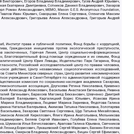
й Викторович, Егоров Владимир Владимирович, Гусев Андрей Юрьевич,
ская Екатерина Дмитриевна, Сотников Даниил Владимирович, Захаров
ерл Роман Александрович, МЕМО, Mason G.E.S. Anonymous Foundation,
, Павлов Иван Юрьевич, Скворцова Елена Сергеевна, Оленичев Максим
 Александрович, Григорьева Алина Александровна, Григорьев Андрей
б, Институт права и публичной политики, Фонд борьбы с коррупцией,
ива, Гражданская инициатива против экологической преступности,
рав заключенных, Горячая Линия, Центр социально-информационных
дан, Благотворительный фонд помощи осужденным и их семьям, Фонд
 Аналитический Центр Юрия Левады, Издательство Парк Гагарина, Фонд
гласности, Российский исследовательский центр по правам человека,
ское действие, Центр независимых социологических исследований,
в Совета Министров северных стран, Центр развития некоммерческих
стное учреждение в Санкт-Петербурге по административной поддержке
Общественная комиссия по сохранению наследия академика Сахарова,
нтимонопольная ассоциация, Дзугкоева Регина Николаевна, Кривенко
кий Александр Алексеевич, Васильева Анастасия Евгеньевна, Ривина
италий Евгеньевич, Барахоев Магомед Бекханович, Шевченко Дмитрий
 Валерий Валерьевич, Каргалицкий Борис Юльевич, Исакова Ирина
ва Марина Владимировна, Людевиг Марина Зариевна, Федотова Галина
уркина Наталья Валерьевна, Акимова Татьяна Николаевна, Золотарева
 Васильевна, Захарова Светлана Сергеевна, Щур Татьяна Михайловна,
 Симонов Алексей Кириллович, Флиге Ирина Анатольевна, Мельникова
адимирович, Беляев Сергей Иванович, Голубева Елена Николаевна,
вна, Шуманов Илья Вячеславович, Арапова Галина Юрьевна, Свечников
ий Леонид Борисович, Лукашевский Сергей Маркович, Бахмин Вячеслав
геньевна, Смирнов Владимир Александрович, Вицин Сергей Ефимович,