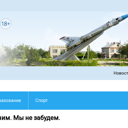
Новос
разование
Спорт
им. Мы не забудем.