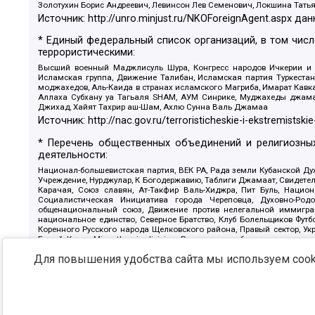
Золотухин Борис Андреевич, Левинсон Лев Семенович, Локшина Тать
Источник:
http://unro.minjust.ru/NKOForeignAgent.aspx
дан
* Единый федеральный список организаций, в том чис
террористическими:
Высший военный Маджлисуль Шура, Конгресс народов Ичкерии и Да
Исламская группа, Движение Талибан, Исламская партия Туркест
моджахедов, Аль-Каида в странах исламского Магриба, Имарат Кавка
Аллаха Субхану уа Тагьаля SHAM, АУМ Синрике, Муджахеды джамаа
Джихад, Хайят Тахрир аш-Шам, Ахлю Сунна Валь Джамаа
Источник:
http://nac.gov.ru/terroristicheskie-i-ekstremistskie
* Перечень общественных объединений и религиозных
деятельности:
Национал-большевистская партия, ВЕК РА, Рада земли Кубанской 
Учреждение, Нурджулар, К Богодержавию, Таблиги Джамаат, Свидете
Карачая, Союз славян, Ат-Такфир Валь-Хиджра, Пит Буль, Нацио
Социалистическая Инициатива города Череповца, Духовно-Родо
общенациональный союз, Движение против нелегальной иммиграц
национальное единство, Северное Братство, Клуб Болельщиков Фу
Коренного Русского народа Щелковского района, Правый сектор, Ук
Белый Крест, Misanthropic division, Религиозное объединение пос
Атака, Мечеть Мирмамеда, Община Коренного Русского народа г
Для повышения удобства сайта мы используем cooki
Артподготовка, Штольц, В честь иконы Божией Матери Державная, С
Крю, Союз Славянских Сил Руси, Алля-Аят, Благотворительный панси
Патриотический клуб-Новокузнецк/РПК, Сибирский державный союз, Ф
Источник:
https://minjust.gov.ru/ru/documents/7822/
данны