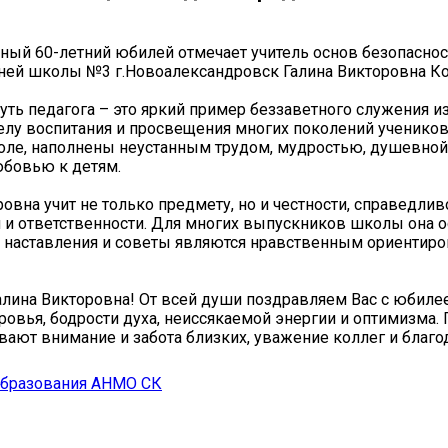
ный 60-летний юбилей отмечает учитель основ безопаснос
ней школы №3 г.Новоалександровск Галина Викторовна Ко
ть педагога – это яркий пример беззаветного служения и
елу воспитания и просвещения многих поколений учеников
оле, наполнены неустанным трудом, мудростью, душевно
юбовью к детям.
овна учит не только предмету, но и честности, справедлив
 и ответственности. Для многих выпускников школы она о
и наставления и советы являются нравственным ориентир
лина Викторовна! От всей души поздравляем Вас с юбил
ровья, бодрости духа, неиссякаемой энергии и оптимизма.
вают внимание и забота близких, уважение коллег и благо
образования АНМО СК