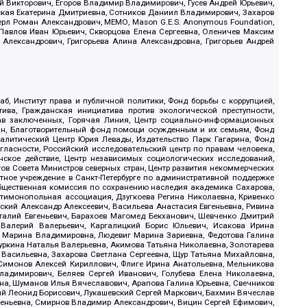
й Викторович, Егоров Владимир Владимирович, Гусев Андрей Юрьевич,
ская Екатерина Дмитриевна, Сотников Даниил Владимирович, Захаров
ерл Роман Александрович, МЕМО, Mason G.E.S. Anonymous Foundation,
, Павлов Иван Юрьевич, Скворцова Елена Сергеевна, Оленичев Максим
 Александрович, Григорьева Алина Александровна, Григорьев Андрей
б, Институт права и публичной политики, Фонд борьбы с коррупцией,
ива, Гражданская инициатива против экологической преступности,
рав заключенных, Горячая Линия, Центр социально-информационных
дан, Благотворительный фонд помощи осужденным и их семьям, Фонд
 Аналитический Центр Юрия Левады, Издательство Парк Гагарина, Фонд
гласности, Российский исследовательский центр по правам человека,
ское действие, Центр независимых социологических исследований,
в Совета Министров северных стран, Центр развития некоммерческих
стное учреждение в Санкт-Петербурге по административной поддержке
Общественная комиссия по сохранению наследия академика Сахарова,
нтимонопольная ассоциация, Дзугкоева Регина Николаевна, Кривенко
кий Александр Алексеевич, Васильева Анастасия Евгеньевна, Ривина
италий Евгеньевич, Барахоев Магомед Бекханович, Шевченко Дмитрий
 Валерий Валерьевич, Каргалицкий Борис Юльевич, Исакова Ирина
ва Марина Владимировна, Людевиг Марина Зариевна, Федотова Галина
уркина Наталья Валерьевна, Акимова Татьяна Николаевна, Золотарева
 Васильевна, Захарова Светлана Сергеевна, Щур Татьяна Михайловна,
 Симонов Алексей Кириллович, Флиге Ирина Анатольевна, Мельникова
адимирович, Беляев Сергей Иванович, Голубева Елена Николаевна,
вна, Шуманов Илья Вячеславович, Арапова Галина Юрьевна, Свечников
ий Леонид Борисович, Лукашевский Сергей Маркович, Бахмин Вячеслав
геньевна, Смирнов Владимир Александрович, Вицин Сергей Ефимович,