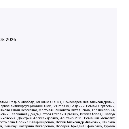
OS
2026
.Реалии, Радио Свобода, MEDIUM-ORIENT, Пономарев Лев Александрович,
ервое антикоррупционное СМИ, VTimes.io, Баданин Роман Сергеевич,
ова Юлия Сергеевна, Маетная Елизавета Витальевна, The Insider SIA,
ич, Телеканал Дождь, Петров Степан Юрьевич, Istories fonds, Шмагун
иковский Дмитрий Александрович, Альтаир 2021, Ромашки монолит,
, Костылева Полина Владимировна, Лютов Александр Иванович, Жилкин
, Кильтау Екатерина Викторовна, Любарев Аркадий Ефимович, Гурман