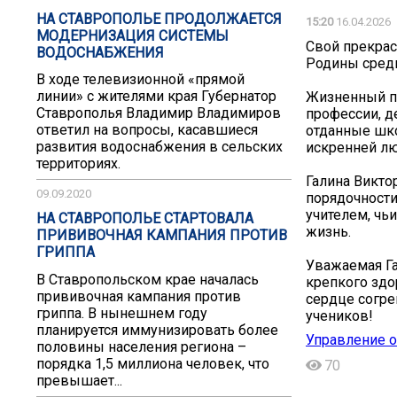
НА СТАВРОПОЛЬЕ ПРОДОЛЖАЕТСЯ
15:20
16.04.2026
МОДЕРНИЗАЦИЯ СИСТЕМЫ
Свой прекрас
ВОДОСНАБЖЕНИЯ
Родины сред
В ходе телевизионной «прямой
линии» с жителями края Губернатор
Жизненный пу
Ставрополья Владимир Владимиров
профессии, д
ответил на вопросы, касавшиеся
отданные шк
развития водоснабжения в сельских
искренней л
территориях.
Галина Виктор
09.09.2020
порядочности
учителем, чь
НА СТАВРОПОЛЬЕ СТАРТОВАЛА
жизнь.
ПРИВИВОЧНАЯ КАМПАНИЯ ПРОТИВ
ГРИППА
Уважаемая Га
В Ставропольском крае началась
крепкого здо
прививочная кампания против
сердце согре
гриппа. В нынешнем году
учеников!
планируется иммунизировать более
Управление 
половины населения региона –
порядка 1,5 миллиона человек, что
70
превышает...