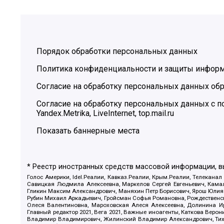
Порядок обработки персональных данных
Политика конфиденциальности и защиты инфор
Согласие на обработку персональных данных обр
Согласие на обработку персональных данных с
Yandex.Metrika, LiveInternet, top.mail.ru
Показать баннерные места
* Реестр иностранных средств массовой информации, 
Голос Америки, Idel.Реалии, Кавказ.Реалии, Крым.Реалии, Телеканал
Савицкая Людмила Алексеевна, Маркелов Сергей Евгеньевич, Камал
Гликин Максим Александрович, Маняхин Петр Борисович, Ярош Юлия П
Рубин Михаил Аркадьевич, Гройсман Софья Романовна, Рождественски
Олеся Валентиновна, Мароховская Алеся Алексеевна, Долинина И
Главный редактор 2021, Вега 2021, Важные иноагенты, Каткова Вер
Владимир Владимирович, Жилинский Владимир Александрович, Тихон