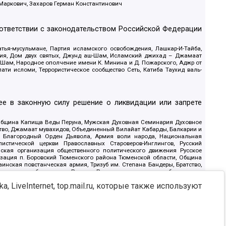
 Маркович, Захаров Герман Константинович
оответствии с законодательством Российской Федерации
тья-мусульмане, Партия исламского освобождения, Лашкар-И-Тайба,
дия, Дом двух святых, Джунд аш-Шам, Исламский джихад – Джамаат
ш-Шам, Народное ополчение имени К. Минина и Д. Пожарского, Аджр от
и исломи, Террористическое сообщество Сеть, Катиба Таухид валь-
е в законную силу решение о ликвидации или запрете
 Община Капища Веды Перуна, Мужская Духовная Семинария Духовное
ство, Джамаат мувахидов, Объединенный Вилайат Кабарды, Балкарии и
18, Благородный Орден Дьявола, Армия воли народа, Национальная
истической церкви Православных Староверов-Инглингов, Русский
ская организация общественного политического движения Русское
изация п. Боровский Тюменского района Тюменской области, Община
инская повстанческая армия, Тризуб им. Степана Бандеры, Братство,
олитическое объединение Русские, Русское национальное объединение
ЙС, О противодействии экстремистской деятельности, РЕВТАТПОД,
, LiveInternet, top.mail.ru, которые также используют
сом Правды и Единения, Каракольская инициативная группа, Автоград
шкорт, Нация и свобода, W.H.С., Фалунь Дафа, Иртыш Ultras, Русский
т граждан СССР Прикубанского округа г. Краснодара