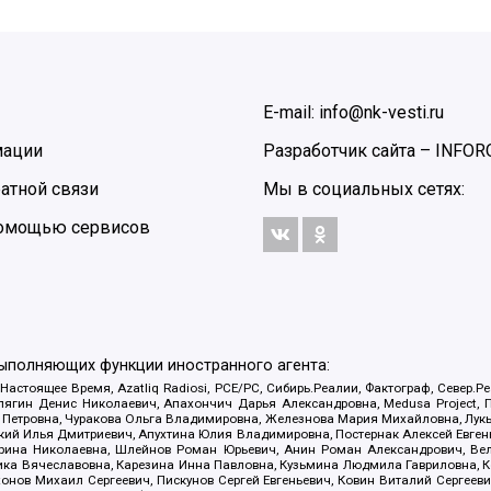
E-mail: info@nk-vesti.ru
мации
Разработчик сайта –
INFOR
атной связи
Мы в социальных сетях:
 помощью сервисов
выполняющих функции иностранного агента:
 Настоящее Время, Azatliq Radiosi, PCE/PC, Сибирь.Реалии, Фактограф, Север
ягин Денис Николаевич, Апахончич Дарья Александровна, Medusa Project, П
етровна, Чуракова Ольга Владимировна, Железнова Мария Михайловна, Лукьян
й Илья Дмитриевич, Апухтина Юлия Владимировна, Постернак Алексей Евгеньев
рина Николаевна, Шлейнов Роман Юрьевич, Анин Роман Александрович, Вел
оника Вячеславовна, Карезина Инна Павловна, Кузьмина Людмила Гавриловна
ов Михаил Сергеевич, Пискунов Сергей Евгеньевич, Ковин Виталий Сергеевич