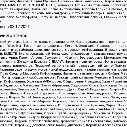
алерьевич, Иванова София Юрьевна, Пигалкин Илья Валерьевич, Петров Алексе
а, ЖУРНАЛИСТ-ИНОСТРАННЫЙ АГЕНТ, Вольтская Татьяна Анатольевна, Клепиков
авета Дмитриевна, Соловьева Елена Анатольевна, Арапова Галина Юрьевна, П
иа, РС-Балт, Заговора Максим Александрович, Ветошкина Валерия Валерьевна
ский союз библиофилов, Честные выборы, Нобелевский призыв, Еланчик Олег
а
е на
03.12.2021
нного агента:
ой культуры, Центр гендерных исследований, Фонд защиты прав граждан Шта
 Петербург, Гуманитарное действие, Лига Избирателей, Правовая инициат
держки и содействия развитию средств массовой информации, В защиту п
ий, ВМЕСТЕ, Благотворительный фонд охраны здоровья и защиты прав граж
, центр Анна, Проект Апрель, Самарская губерния, Эра здоровья, Мемориал,
я группа, Женщины Евразии, СИБАЛЬТ, Институт прав человека, Фонд защиты 
льного партнерства, Пермский региональный правозащитный центр, Граждан
лининграде по административной поддержке реализации программ и проекто
 Прав Средств Массовой Информации, Институт развития прессы - Сибирь, Ча
, Фонд поддержки свободы прессы, Гражданский контроль, Человек и Закон, 
оды Информации, Экозащита!-Женсовет, Общественный вердикт, Евразийская а
 Вадимовна, Чанышева Лилия Айратовна, Сидорович Ольга Борисовна, Туровс
олаевич, Пивоваров Андрей Сергеевич, Дугин Сергей Георгиевич, Аверин В
вна, Шведов Григорий Сергеевич, Пономарев Лев Александрович, Созаев
евна, Щаров Сергей Алексадрович, Цирульников Борис Альбертович, Халидо
ович, Пислакова-Паркер Марина Петровна, Кочеткова Татьяна Владимировна, Ч
Борисовна, Гудков Лев Дмитриевич, Илларионова Юлия Юрьевна, Саранг Анна
Андрей Юрьевич, Мосин Алексей Геннадьевич, Гефтер Валентин Михайлович,
а Светлана Куприяновна, Исаев Сергей Владимирович, Максимов Сергей Вл
а Елена Юрьевна, Гендель Людмила Залмановна, Кокорина Екатерина Алексее
ровна, Подузов Сергей Васильевич, Протасова Ирина Вячеславовна, Литинск
ов Олег Петрович, Добровольская Анна Дмитриевна, Королева Александра Ев