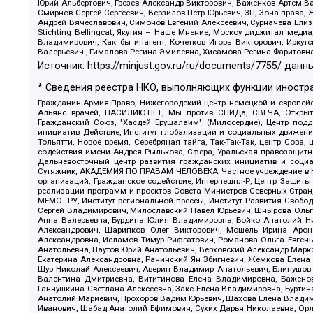
Юрий Альбертович, Грезев Александр Викторович, Важенков Артем В
Смирнов Сергей Сергеевич, Верзилов Петр Юрьевич, ЗП, Зона прав
Андрей Вячеславович, Симонов Евгений Алексеевич, Сурначева Елиз
Stichting Bellingcat, Якутия – Наше Мнение, Москоу диджитал мед
Владимирович, Как бы инагент, Кочетков Игорь Викторович, Иркут
Валерьевич , Гималова Регина Эмилевна, Хисамова Регина Фаритовн
Источник:
https://minjust.gov.ru/ru/documents/7755/
данны
* Сведения реестра НКО, выполняющих функции иностра
Гражданин.Армия.Право, Нижегородский центр немецкой и европейск
Альянс врачей, НАСИЛИЮ.НЕТ, Мы против СПИДа, СВЕЧА, Открытый
Гражданский Союз, "Хасдей Ерушалаим" (Милосердие), Центр под
инициатив Действие, Институт глобализации и социальных движен
Тольятти, Новое время, Серебряная тайга, Так-Так-Так, центр Сова
содействия имени Андрея Рылькова, Сфера, Уральская правозащитна
Дальневосточный центр развития гражданских инициатив и социа
Сутяжник, АКАДЕМИЯ ПО ПРАВАМ ЧЕЛОВЕКА, Частное учреждение в Ка
организаций, Гражданское содействие, Интернешнл-Р, Центр Защиты
реализации программ и проектов Совета Министров Северных Стран
МЕМО. РУ, Институт региональной прессы, Институт Развития Своб
Сергей Владимирович, Милославский Павел Юрьевич, Шнырова Ольга
Анна Валерьевна, Бурдина Юлия Владимировна, Бойко Анатолий Ник
Александрович, Шарипков Олег Викторович, Мошель Ирина Ароно
Александровна, Исламов Тимур Рифгатович, Романова Ольга Евгень
Анатольевна, Паутов Юрий Анатольевич, Верховский Александр Марк
Екатерина Александровна, Рачинский Ян Збигневич, Жемкова Елена 
Щур Николай Алексеевич, Аверин Владимир Анатольевич, Блинушов 
Валентина Дмитриевна, Вититинова Елена Владимировна, Баженов
Ганнушкина Светлана Алексеевна, Закс Елена Владимировна, Буртин
Анатолий Мариевич, Прохоров Вадим Юрьевич, Шахова Елена Владими
Иванович, Шабад Анатолий Ефимович, Сухих Дарья Николаевна, Орл