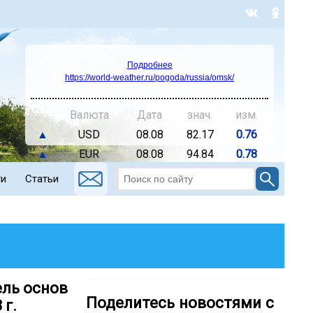
Подробнее
https://world-weather.ru/pogoda/russia/omsk/
Валюта
Дата
знач.
изм.
▲
USD
08.08
82.17
0.76
▲
EUR
08.08
94.84
0.78
ти
Статьи
ель основ
Поделитесь новостями с
 г.