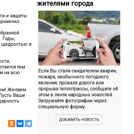
жителями города
ти и защиты
рниенко.
збранной
. Годы,
й щедростью и
ости,
стается тем
Если Вы стали свидетелем аварии,
ом на всю
пожара, необычного погодного
явления, провала дороги или
прорыва теплотрассы, сообщите об
еем! Желаем
этом в ленте народных новостей.
 Пусть Ваше
Загружайте фотографии через
дарность
специальную форму.
ДОБАВИТЬ НОВОСТЬ