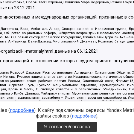
яна Иосифовна, Орлов Олег Петрович, Полякова Мара Федоровна, Резник Генри
ные на
23.12.2021
ле иностранных и международных организаций, признанных в с
гестана, База, Асбат аль-Ансар, Священная война, Исламская группа, Бра
ана, Общество социальных реформ, Общество возрождения исламского насле
з, АБТО, Правый сектор, Исламское государство, Джабха аль-Нусра ли-Ахль а
та Ат-Тавхида Валь-Джихад, Чистопольский Джамаат, Рохнамо ба суи давлат
-organizacii-i-materialy.html
данные на
06.12.2021
 организаций в отношении которых судом принято вступивше
Духовно Родовой Державы Русь, организация Асгардская Славянская Община,
ли Иеговы, Русское национальное единство, Национал-социалистическое обще
нал-социалистическая рабочая партия России, Славянский союз, Формат-
вая Держава Русь, Русское национальное единство, Древнерусской Ингл
ии, Кровь и Честь, О свободе совести и о религиозных объединениях, Ом
тбольного Клуба Динамо, Файзрахманисты, Мусульманская религиозная орган
раинская национальная ассамблея – Украинская народная самооборона, Укра
ледователей инглиизма, Народная Социальная Инициатива, TulaSkins, Этноп
. Астрахани, ВОЛЯ, Меджлис крымскотатарского народа, Рубеж Севера, ТО
es (
подробнее
). К сайту подключены сервисы Yandex.Metrika
ектор 16, Независимость, Фирма, Молодежная правозащитная группа МПГ, Кур
онат Ак Умут, Русская республика Русь, Арестантское уголовное единство, Ба
файлы cookies (
подробнее
).
онд борьбы с коррупцией, Фонд защиты прав граждан, Штабы Навального, Сове
е на
08.12.2021
Я согласен/согласна