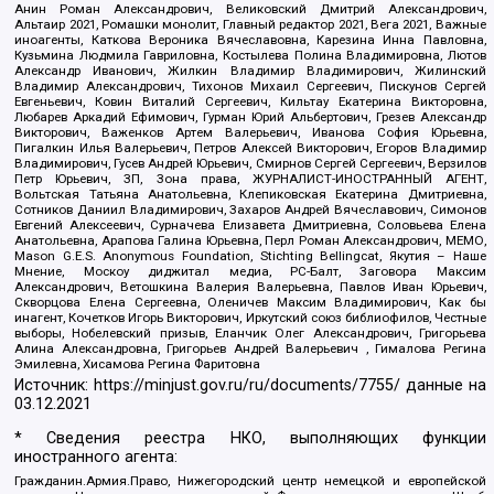
Анин Роман Александрович, Великовский Дмитрий Александрович,
Альтаир 2021, Ромашки монолит, Главный редактор 2021, Вега 2021, Важные
иноагенты, Каткова Вероника Вячеславовна, Карезина Инна Павловна,
Кузьмина Людмила Гавриловна, Костылева Полина Владимировна, Лютов
Александр Иванович, Жилкин Владимир Владимирович, Жилинский
Владимир Александрович, Тихонов Михаил Сергеевич, Пискунов Сергей
Евгеньевич, Ковин Виталий Сергеевич, Кильтау Екатерина Викторовна,
Любарев Аркадий Ефимович, Гурман Юрий Альбертович, Грезев Александр
Викторович, Важенков Артем Валерьевич, Иванова София Юрьевна,
Пигалкин Илья Валерьевич, Петров Алексей Викторович, Егоров Владимир
Владимирович, Гусев Андрей Юрьевич, Смирнов Сергей Сергеевич, Верзилов
Петр Юрьевич, ЗП, Зона права, ЖУРНАЛИСТ-ИНОСТРАННЫЙ АГЕНТ,
Вольтская Татьяна Анатольевна, Клепиковская Екатерина Дмитриевна,
Сотников Даниил Владимирович, Захаров Андрей Вячеславович, Симонов
Евгений Алексеевич, Сурначева Елизавета Дмитриевна, Соловьева Елена
Анатольевна, Арапова Галина Юрьевна, Перл Роман Александрович, МЕМО,
Mason G.E.S. Anonymous Foundation, Stichting Bellingcat, Якутия – Наше
Мнение, Москоу диджитал медиа, РС-Балт, Заговора Максим
Александрович, Ветошкина Валерия Валерьевна, Павлов Иван Юрьевич,
Скворцова Елена Сергеевна, Оленичев Максим Владимирович, Как бы
инагент, Кочетков Игорь Викторович, Иркутский союз библиофилов, Честные
выборы, Нобелевский призыв, Еланчик Олег Александрович, Григорьева
Алина Александровна, Григорьев Андрей Валерьевич , Гималова Регина
Эмилевна, Хисамова Регина Фаритовна
Источник:
https://minjust.gov.ru/ru/documents/7755/
данные на
03.12.2021
* Сведения реестра НКО, выполняющих функции
иностранного агента:
Гражданин.Армия.Право, Нижегородский центр немецкой и европейской