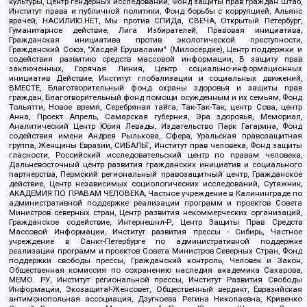
культуры, Центр гендерных исследований, Фонд защиты прав граждан Штаб,
Институт права и публичной политики, Фонд борьбы с коррупцией, Альянс
врачей, НАСИЛИЮ.НЕТ, Мы против СПИДа, СВЕЧА, Открытый Петербург,
Гуманитарное действие, Лига Избирателей, Правовая инициатива,
Гражданская инициатива против экологической преступности,
Гражданский Союз, "Хасдей Ерушалаим" (Милосердие), Центр поддержки и
содействия развитию средств массовой информации, В защиту прав
заключенных, Горячая Линия, Центр социально-информационных
инициатив Действие, Институт глобализации и социальных движений,
ВМЕСТЕ, Благотворительный фонд охраны здоровья и защиты прав
граждан, Благотворительный фонд помощи осужденным и их семьям, Фонд
Тольятти, Новое время, Серебряная тайга, Так-Так-Так, центр Сова, центр
Анна, Проект Апрель, Самарская губерния, Эра здоровья, Мемориал,
Аналитический Центр Юрия Левады, Издательство Парк Гагарина, Фонд
содействия имени Андрея Рылькова, Сфера, Уральская правозащитная
группа, Женщины Евразии, СИБАЛЬТ, Институт прав человека, Фонд защиты
гласности, Российский исследовательский центр по правам человека,
Дальневосточный центр развития гражданских инициатив и социального
партнерства, Пермский региональный правозащитный центр, Гражданское
действие, Центр независимых социологических исследований, Сутяжник,
АКАДЕМИЯ ПО ПРАВАМ ЧЕЛОВЕКА, Частное учреждение в Калининграде по
административной поддержке реализации программ и проектов Совета
Министров северных стран, Центр развития некоммерческих организаций,
Гражданское содействие, Интернешнл-Р, Центр Защиты Прав Средств
Массовой Информации, Институт развития прессы - Сибирь, Частное
учреждение в Санкт-Петербурге по административной поддержке
реализации программ и проектов Совета Министров Северных Стран, Фонд
поддержки свободы прессы, Гражданский контроль, Человек и Закон,
Общественная комиссия по сохранению наследия академика Сахарова,
МЕМО. РУ, Институт региональной прессы, Институт Развития Свободы
Информации, Экозащита!-Женсовет, Общественный вердикт, Евразийская
антимонопольная ассоциация, Дзугкоева Регина Николаевна, Кривенко