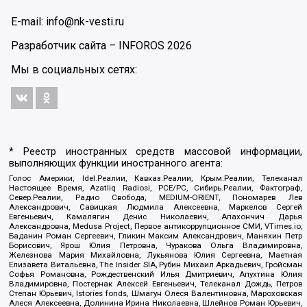
E-mail: info@nk-vesti.ru
Разработчик сайта –
INFOROS
2026
Мы в социальных сетях:
* Реестр иностранных средств массовой информации,
выполняющих функции иностранного агента:
Голос Америки, Idel.Реалии, Кавказ.Реалии, Крым.Реалии, Телеканал
Настоящее Время, Azatliq Radiosi, PCE/PC, Сибирь.Реалии, Фактограф,
Север.Реалии, Радио Свобода, MEDIUM-ORIENT, Пономарев Лев
Александрович, Савицкая Людмила Алексеевна, Маркелов Сергей
Евгеньевич, Камалягин Денис Николаевич, Апахончич Дарья
Александровна, Medusa Project, Первое антикоррупционное СМИ, VTimes.io,
Баданин Роман Сергеевич, Гликин Максим Александрович, Маняхин Петр
Борисович, Ярош Юлия Петровна, Чуракова Ольга Владимировна,
Железнова Мария Михайловна, Лукьянова Юлия Сергеевна, Маетная
Елизавета Витальевна, The Insider SIA, Рубин Михаил Аркадьевич, Гройсман
Софья Романовна, Рождественский Илья Дмитриевич, Апухтина Юлия
Владимировна, Постернак Алексей Евгеньевич, Телеканал Дождь, Петров
Степан Юрьевич, Istories fonds, Шмагун Олеся Валентиновна, Мароховская
Алеся Алексеевна, Долинина Ирина Николаевна, Шлейнов Роман Юрьевич,