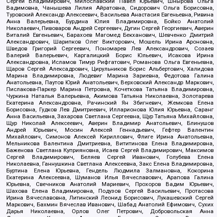
Сергей Владимирович, Милославский Павел Юрьевич, Шнырова Ольга
Вадимовна, Чанышева Лилия Айратовна, Сидорович Ольга Борисовна,
Туровский Александр Алексеевич, Васильева Анастасия Евгеньевна, Ривина
Анна Валерьевна, Бурдина Юлия Владимировна, Бойко Анатолий
Николаевич, Пивоваров Андрей Сергеевич, Дугин Сергей Георгиевич, Аверин
Виталий Евгеньевич, Барахоев Магомед Бекханович, Шевченко Дмитрий
Александрович, Шарипков Олег Викторович, Мошель Ирина Ароновна,
Шведов Григорий Сергеевич, Пономарев Лев Александрович, Созаев
Валерий Валерьевич, Каргалицкий Борис Юльевич, Исакова Ирина
Александровна, Исламов Тимур Рифгатович, Романова Ольга Евгеньевна,
Щаров Сергей Алексадрович, Цирульников Борис Альбертович, Халидова
Марина Владимировна, Людевиг Марина Зариевна, Федотова Галина
Анатольевна, Паутов Юрий Анатольевич, Верховский Александр Маркович,
Пислакова-Паркер Марина Петровна, Кочеткова Татьяна Владимировна,
Чуркина Наталья Валерьевна, Акимова Татьяна Николаевна, Золотарева
Екатерина Александровна, Рачинский Ян Збигневич, Жемкова Елена
Борисовна, Гудков Лев Дмитриевич, Илларионова Юлия Юрьевна, Саранг
Анна Васильевна, Захарова Светлана Сергеевна, Щур Татьяна Михайловна,
Щур Николай Алексеевич, Аверин Владимир Анатольевич, Блинушов
Андрей Юрьевич, Мосин Алексей Геннадьевич, Гефтер Валентин
Михайлович, Симонов Алексей Кириллович, Флиге Ирина Анатольевна,
Мельникова Валентина Дмитриевна, Вититинова Елена Владимировна,
Баженова Светлана Куприяновна, Исаев Сергей Владимирович, Максимов
Сергей Владимирович, Беляев Сергей Иванович, Голубева Елена
Николаевна, Ганнушкина Светлана Алексеевна, Закс Елена Владимировна,
Буртина Елена Юрьевна, Гендель Людмила Залмановна, Кокорина
Екатерина Алексеевна, Шуманов Илья Вячеславович, Арапова Галина
Юрьевна, Свечников Анатолий Мариевич, Прохоров Вадим Юрьевич,
Шахова Елена Владимировна, Подузов Сергей Васильевич, Протасова
Ирина Вячеславовна, Литинский Леонид Борисович, Лукашевский Сергей
Маркович, Бахмин Вячеслав Иванович, Шабад Анатолий Ефимович, Сухих
Дарья Николаевна, Орлов Олег Петрович, Добровольская Анна