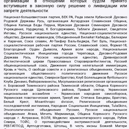
организаций в отношении которых судом принято
вступившее в законную силу решение о ликвидации или
запрете деятельности:
Национал-большевистская партия, ВЕК РА, Рада земли Кубанской Духовно
Родовой Державы Русь, организация Асгардская Славянская Община,
Община Капища Веды Перуна, Мужская Духовная Семинария Духовное
Учреждение, Нурджулар, К Богодержавию, Таблиги Джамаат, Свидетели
Иеговы, Русское национальное единство, Национал-социалистическое
общество, Джамаат мувахидов, Объединенный Вилайат Кабарды, Балкарии
и Карачая, Союз славян, Ат-Такфир Валь-Хиджра, Пит Буль, Национал-
социалистическая рабочая партия России, Славянский союз, Формат-18,
Благородный Орден Дьявола, Армия воли народа, Национальная
Социалистическая Инициатива города Череповца, Духовно-Родовая
Держава Русь, Русское национальное единство, Древнерусской
Инглистической церкви Православных Староверов-Инглингов, Русский
общенациональный союз, Движение против нелегальной иммиграции,
Кровь и Честь, О свободе совести и о религиозных объединениях, Омская
организация общественного политического движения Русское
национальное единство, Северное Братство, Клуб Болельщиков Футбольного
Клуба Динамо, Файзрахманисты, Мусульманская религиозная организация
п. Боровский Тюменского района Тюменской области, Община Коренного
Русского народа Щелковского района, Правый сектор, Украинская
национальная ассамблея – Украинская народная самооборона,
Украинская повстанческая армия, Тризуб им. Степана Бандеры, Братство,
Белый Крест, Misanthropic division, Религиозное объединение
последователей инглиизма, Народная Социальная Инициатива, TulaSkins,
Этнополитическое объединение Русские, Русское национальное
объединение Атака, Мечеть Мирмамеда, Община Коренного Русского
народа г. Астрахани, ВОЛЯ, Меджлис крымскотатарского народа, Рубеж
Севера, ТОЙС, О противодействии экстремистской деятельности,
РЕВТАТПОД, Артподготовка, Штольц, В честь иконы Божией Матери