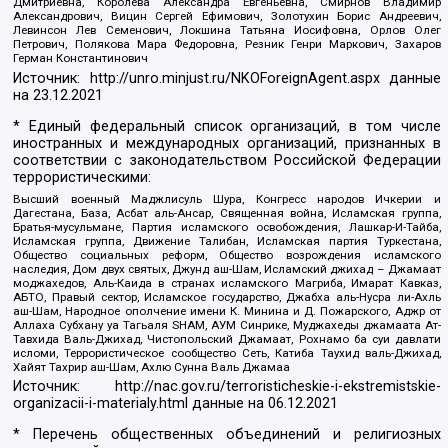
Дмитриевна, Королева Александра Евгеньевна, Смирнов Владимир
Александрович, Вицин Сергей Ефимович, Золотухин Борис Андреевич,
Левинсон Лев Семенович, Локшина Татьяна Иосифовна, Орлов Олег
Петрович, Полякова Мара Федоровна, Резник Генри Маркович, Захаров
Герман Константинович
Источник:
http://unro.minjust.ru/NKOForeignAgent.aspx
данные
на
23.12.2021
* Единый федеральный список организаций, в том числе
иностранных и международных организаций, признанных в
соответствии с законодательством Российской Федерации
террористическими:
Высший военный Маджлисуль Шура, Конгресс народов Ичкерии и
Дагестана, База, Асбат аль-Ансар, Священная война, Исламская группа,
Братья-мусульмане, Партия исламского освобождения, Лашкар-И-Тайба,
Исламская группа, Движение Талибан, Исламская партия Туркестана,
Общество социальных реформ, Общество возрождения исламского
наследия, Дом двух святых, Джунд аш-Шам, Исламский джихад – Джамаат
моджахедов, Аль-Каида в странах исламского Магриба, Имарат Кавказ,
АБТО, Правый сектор, Исламское государство, Джабха аль-Нусра ли-Ахль
аш-Шам, Народное ополчение имени К. Минина и Д. Пожарского, Аджр от
Аллаха Субхану уа Тагьаля SHAM, АУМ Синрике, Муджахеды джамаата Ат-
Тавхида Валь-Джихад, Чистопольский Джамаат, Рохнамо ба суи давлати
исломи, Террористическое сообщество Сеть, Катиба Таухид валь-Джихад,
Хайят Тахрир аш-Шам, Ахлю Сунна Валь Джамаа
Источник:
http://nac.gov.ru/terroristicheskie-i-ekstremistskie-
organizacii-i-materialy.html
данные на
06.12.2021
* Перечень общественных объединений и религиозных