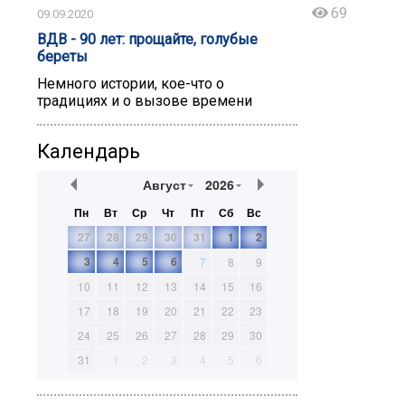
69
09.09.2020
ВДВ - 90 лет: прощайте, голубые
береты
Немного истории, кое-что о
традициях и о вызове времени
Календарь
Август
2026
Пн
Вт
Ср
Чт
Пт
Сб
Вс
27
28
29
30
31
1
2
3
4
5
6
7
8
9
10
11
12
13
14
15
16
17
18
19
20
21
22
23
24
25
26
27
28
29
30
31
1
2
3
4
5
6