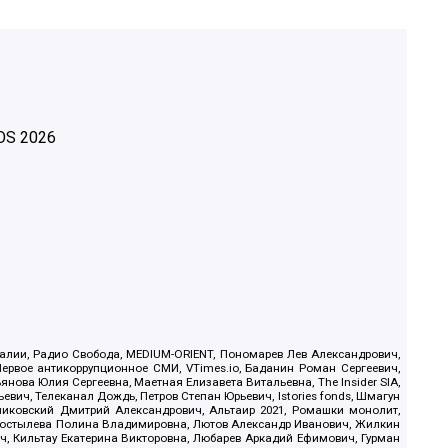
OS
2026
.Реалии, Радио Свобода, MEDIUM-ORIENT, Пономарев Лев Александрович,
ервое антикоррупционное СМИ, VTimes.io, Баданин Роман Сергеевич,
ова Юлия Сергеевна, Маетная Елизавета Витальевна, The Insider SIA,
ич, Телеканал Дождь, Петров Степан Юрьевич, Istories fonds, Шмагун
иковский Дмитрий Александрович, Альтаир 2021, Ромашки монолит,
, Костылева Полина Владимировна, Лютов Александр Иванович, Жилкин
, Кильтау Екатерина Викторовна, Любарев Аркадий Ефимович, Гурман