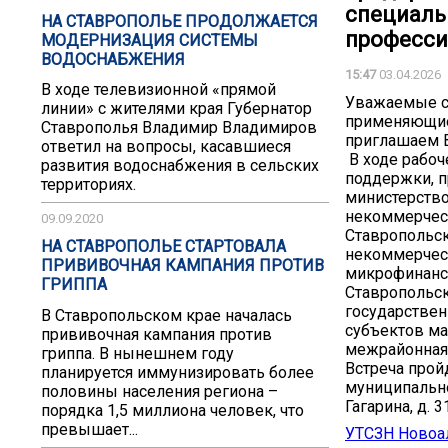
специаль
НА СТАВРОПОЛЬЕ ПРОДОЛЖАЕТСЯ
професси
МОДЕРНИЗАЦИЯ СИСТЕМЫ
ВОДОСНАБЖЕНИЯ
15:47
03.04.2026
В ходе телевизионной «прямой
Уважаемые су
линии» с жителями края Губернатор
применяющие
Ставрополья Владимир Владимиров
приглашаем Ва
ответил на вопросы, касавшиеся
В ходе рабоч
развития водоснабжения в сельских
поддержки, 
территориях.
министерство
некоммерчес
09.09.2020
Ставропольск
НА СТАВРОПОЛЬЕ СТАРТОВАЛА
некоммерчес
ПРИВИВОЧНАЯ КАМПАНИЯ ПРОТИВ
микрофинанси
ГРИППА
Ставропольск
государстве
В Ставропольском крае началась
субъектов ма
прививочная кампания против
межрайонная
гриппа. В нынешнем году
Встреча прой
планируется иммунизировать более
муниципально
половины населения региона –
Гагарина, д. 3
порядка 1,5 миллиона человек, что
превышает...
УТСЗН Новоа