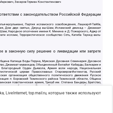
 Маркович, Захаров Герман Константинович
оответствии с законодательством Российской Федерации
тья-мусульмане, Партия исламского освобождения, Лашкар-И-Тайба,
дия, Дом двух святых, Джунд аш-Шам, Исламский джихад – Джамаат
ш-Шам, Народное ополчение имени К. Минина и Д. Пожарского, Аджр от
и исломи, Террористическое сообщество Сеть, Катиба Таухид валь-
е в законную силу решение о ликвидации или запрете
 Община Капища Веды Перуна, Мужская Духовная Семинария Духовное
ство, Джамаат мувахидов, Объединенный Вилайат Кабарды, Балкарии и
18, Благородный Орден Дьявола, Армия воли народа, Национальная
истической церкви Православных Староверов-Инглингов, Русский
ская организация общественного политического движения Русское
изация п. Боровский Тюменского района Тюменской области, Община
инская повстанческая армия, Тризуб им. Степана Бандеры, Братство,
олитическое объединение Русские, Русское национальное объединение
ЙС, О противодействии экстремистской деятельности, РЕВТАТПОД,
, LiveInternet, top.mail.ru, которые также используют
сом Правды и Единения, Каракольская инициативная группа, Автоград
шкорт, Нация и свобода, W.H.С., Фалунь Дафа, Иртыш Ultras, Русский
т граждан СССР Прикубанского округа г. Краснодара