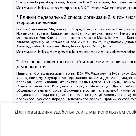
Золотухин Борис Андреевич, Левинсон Лев Семенович, Локшина Тать
Источник:
http://unro.minjust.ru/NKOForeignAgent.aspx
дан
* Единый федеральный список организаций, в том чис
террористическими:
Высший военный Маджлисуль Шура, Конгресс народов Ичкерии и Да
Исламская группа, Движение Талибан, Исламская партия Туркест
моджахедов, Аль-Каида в странах исламского Магриба, Имарат Кавка
Аллаха Субхану уа Тагьаля SHAM, АУМ Синрике, Муджахеды джамаа
Джихад, Хайят Тахрир аш-Шам, Ахлю Сунна Валь Джамаа
Источник:
http://nac.gov.ru/terroristicheskie-i-ekstremistskie
* Перечень общественных объединений и религиозных
деятельности:
Национал-большевистская партия, ВЕК РА, Рада земли Кубанской 
Учреждение, Нурджулар, К Богодержавию, Таблиги Джамаат, Свидете
Карачая, Союз славян, Ат-Такфир Валь-Хиджра, Пит Буль, Нацио
Социалистическая Инициатива города Череповца, Духовно-Родо
общенациональный союз, Движение против нелегальной иммиграц
национальное единство, Северное Братство, Клуб Болельщиков Фу
Коренного Русского народа Щелковского района, Правый сектор, Ук
Белый Крест, Misanthropic division, Религиозное объединение пос
Атака, Мечеть Мирмамеда, Община Коренного Русского народа г
Для повышения удобства сайта мы используем cooki
Артподготовка, Штольц, В честь иконы Божией Матери Державная, С
Крю, Союз Славянских Сил Руси, Алля-Аят, Благотворительный панси
Патриотический клуб-Новокузнецк/РПК, Сибирский державный союз, Ф
Источник:
https://minjust.gov.ru/ru/documents/7822/
данны