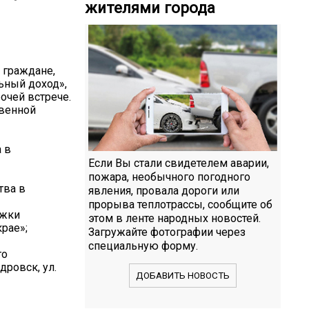
жителями города
 граждане,
ьный доход»,
бочей встрече.
твенной
 в
Если Вы стали свидетелем аварии,
пожара, необычного погодного
тва в
явления, провала дороги или
прорыва теплотрассы, сообщите об
ржки
этом в ленте народных новостей.
рае»;
Загружайте фотографии через
специальную форму.
го
дровск, ул.
ДОБАВИТЬ НОВОСТЬ