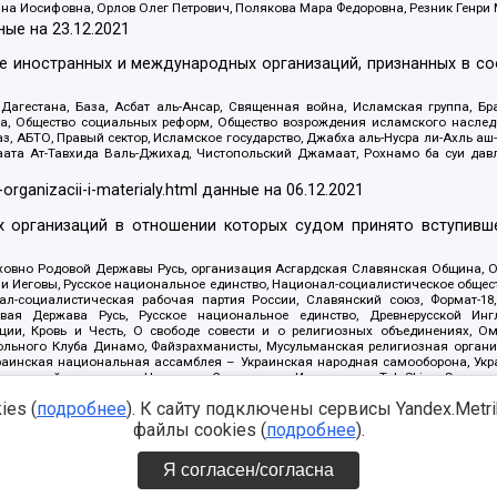
яна Иосифовна, Орлов Олег Петрович, Полякова Мара Федоровна, Резник Генри
ные на
23.12.2021
ле иностранных и международных организаций, признанных в с
гестана, База, Асбат аль-Ансар, Священная война, Исламская группа, Бра
ана, Общество социальных реформ, Общество возрождения исламского насле
з, АБТО, Правый сектор, Исламское государство, Джабха аль-Нусра ли-Ахль а
та Ат-Тавхида Валь-Джихад, Чистопольский Джамаат, Рохнамо ба суи давлат
-organizacii-i-materialy.html
данные на
06.12.2021
 организаций в отношении которых судом принято вступивше
Духовно Родовой Державы Русь, организация Асгардская Славянская Община,
ли Иеговы, Русское национальное единство, Национал-социалистическое обще
нал-социалистическая рабочая партия России, Славянский союз, Формат-
вая Держава Русь, Русское национальное единство, Древнерусской Ингл
ии, Кровь и Честь, О свободе совести и о религиозных объединениях, Ом
тбольного Клуба Динамо, Файзрахманисты, Мусульманская религиозная орган
раинская национальная ассамблея – Украинская народная самооборона, Укра
ледователей инглиизма, Народная Социальная Инициатива, TulaSkins, Этноп
. Астрахани, ВОЛЯ, Меджлис крымскотатарского народа, Рубеж Севера, ТО
es (
подробнее
). К сайту подключены сервисы Yandex.Metrika
ектор 16, Независимость, Фирма, Молодежная правозащитная группа МПГ, Кур
онат Ак Умут, Русская республика Русь, Арестантское уголовное единство, Ба
файлы cookies (
подробнее
).
онд борьбы с коррупцией, Фонд защиты прав граждан, Штабы Навального, Сове
е на
08.12.2021
Я согласен/согласна