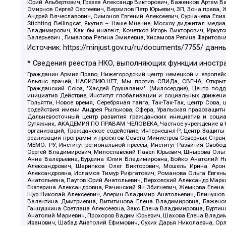
Юрий Альбертович, Грезев Александр Викторович, Важенков Артем В
Смирнов Сергей Сергеевич, Верзилов Петр Юрьевич, ЗП, Зона прав
Андрей Вячеславович, Симонов Евгений Алексеевич, Сурначева Елиз
Stichting Bellingcat, Якутия – Наше Мнение, Москоу диджитал мед
Владимирович, Как бы инагент, Кочетков Игорь Викторович, Иркут
Валерьевич , Гималова Регина Эмилевна, Хисамова Регина Фаритовн
Источник:
https://minjust.gov.ru/ru/documents/7755/
данны
* Сведения реестра НКО, выполняющих функции иностра
Гражданин.Армия.Право, Нижегородский центр немецкой и европейск
Альянс врачей, НАСИЛИЮ.НЕТ, Мы против СПИДа, СВЕЧА, Открытый
Гражданский Союз, "Хасдей Ерушалаим" (Милосердие), Центр под
инициатив Действие, Институт глобализации и социальных движен
Тольятти, Новое время, Серебряная тайга, Так-Так-Так, центр Сова
содействия имени Андрея Рылькова, Сфера, Уральская правозащитна
Дальневосточный центр развития гражданских инициатив и социа
Сутяжник, АКАДЕМИЯ ПО ПРАВАМ ЧЕЛОВЕКА, Частное учреждение в Ка
организаций, Гражданское содействие, Интернешнл-Р, Центр Защиты
реализации программ и проектов Совета Министров Северных Стран
МЕМО. РУ, Институт региональной прессы, Институт Развития Своб
Сергей Владимирович, Милославский Павел Юрьевич, Шнырова Ольга
Анна Валерьевна, Бурдина Юлия Владимировна, Бойко Анатолий Ник
Александрович, Шарипков Олег Викторович, Мошель Ирина Ароно
Александровна, Исламов Тимур Рифгатович, Романова Ольга Евгень
Анатольевна, Паутов Юрий Анатольевич, Верховский Александр Марк
Екатерина Александровна, Рачинский Ян Збигневич, Жемкова Елена 
Щур Николай Алексеевич, Аверин Владимир Анатольевич, Блинушов 
Валентина Дмитриевна, Вититинова Елена Владимировна, Баженов
Ганнушкина Светлана Алексеевна, Закс Елена Владимировна, Буртин
Анатолий Мариевич, Прохоров Вадим Юрьевич, Шахова Елена Владими
Иванович, Шабад Анатолий Ефимович, Сухих Дарья Николаевна, Орл