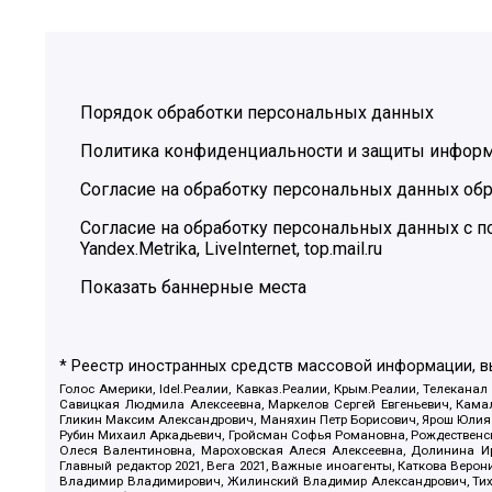
Порядок обработки персональных данных
Политика конфиденциальности и защиты инфор
Согласие на обработку персональных данных обр
Согласие на обработку персональных данных с
Yandex.Metrika, LiveInternet, top.mail.ru
Показать баннерные места
* Реестр иностранных средств массовой информации, 
Голос Америки, Idel.Реалии, Кавказ.Реалии, Крым.Реалии, Телеканал
Савицкая Людмила Алексеевна, Маркелов Сергей Евгеньевич, Камал
Гликин Максим Александрович, Маняхин Петр Борисович, Ярош Юлия П
Рубин Михаил Аркадьевич, Гройсман Софья Романовна, Рождественски
Олеся Валентиновна, Мароховская Алеся Алексеевна, Долинина И
Главный редактор 2021, Вега 2021, Важные иноагенты, Каткова Вер
Владимир Владимирович, Жилинский Владимир Александрович, Тихон