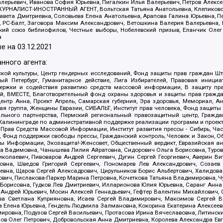
алерьевич, Иванова София Юрьевна, Пигалкин Илья Валерьевич, Петров Алексе
а, ЖУРНАЛИСТ-ИНОСТРАННЫЙ АГЕНТ, Вольтская Татьяна Анатольевна, Клепиков
авета Дмитриевна, Соловьева Елена Анатольевна, Арапова Галина Юрьевна, П
иа, РС-Балт, Заговора Максим Александрович, Ветошкина Валерия Валерьевна
ский союз библиофилов, Честные выборы, Нобелевский призыв, Еланчик Олег
а
е на
03.12.2021
нного агента:
ой культуры, Центр гендерных исследований, Фонд защиты прав граждан Шта
 Петербург, Гуманитарное действие, Лига Избирателей, Правовая инициат
держки и содействия развитию средств массовой информации, В защиту п
ий, ВМЕСТЕ, Благотворительный фонд охраны здоровья и защиты прав граж
, центр Анна, Проект Апрель, Самарская губерния, Эра здоровья, Мемориал,
я группа, Женщины Евразии, СИБАЛЬТ, Институт прав человека, Фонд защиты 
льного партнерства, Пермский региональный правозащитный центр, Граждан
лининграде по административной поддержке реализации программ и проекто
 Прав Средств Массовой Информации, Институт развития прессы - Сибирь, Ча
, Фонд поддержки свободы прессы, Гражданский контроль, Человек и Закон, 
оды Информации, Экозащита!-Женсовет, Общественный вердикт, Евразийская а
 Вадимовна, Чанышева Лилия Айратовна, Сидорович Ольга Борисовна, Туровс
олаевич, Пивоваров Андрей Сергеевич, Дугин Сергей Георгиевич, Аверин В
вна, Шведов Григорий Сергеевич, Пономарев Лев Александрович, Созаев
евна, Щаров Сергей Алексадрович, Цирульников Борис Альбертович, Халидо
ович, Пислакова-Паркер Марина Петровна, Кочеткова Татьяна Владимировна, Ч
Борисовна, Гудков Лев Дмитриевич, Илларионова Юлия Юрьевна, Саранг Анна
Андрей Юрьевич, Мосин Алексей Геннадьевич, Гефтер Валентин Михайлович,
а Светлана Куприяновна, Исаев Сергей Владимирович, Максимов Сергей Вл
а Елена Юрьевна, Гендель Людмила Залмановна, Кокорина Екатерина Алексее
ровна, Подузов Сергей Васильевич, Протасова Ирина Вячеславовна, Литинск
ов Олег Петрович, Добровольская Анна Дмитриевна, Королева Александра Ев