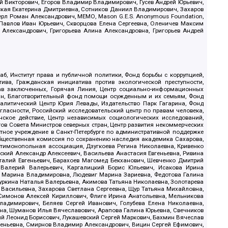
й Викторович, Егоров Владимир Владимирович, Гусев Андрей Юрьевич,
ская Екатерина Дмитриевна, Сотников Даниил Владимирович, Захаров
ерл Роман Александрович, МЕМО, Mason G.E.S. Anonymous Foundation,
, Павлов Иван Юрьевич, Скворцова Елена Сергеевна, Оленичев Максим
 Александрович, Григорьева Алина Александровна, Григорьев Андрей
б, Институт права и публичной политики, Фонд борьбы с коррупцией,
ива, Гражданская инициатива против экологической преступности,
рав заключенных, Горячая Линия, Центр социально-информационных
дан, Благотворительный фонд помощи осужденным и их семьям, Фонд
 Аналитический Центр Юрия Левады, Издательство Парк Гагарина, Фонд
гласности, Российский исследовательский центр по правам человека,
ское действие, Центр независимых социологических исследований,
в Совета Министров северных стран, Центр развития некоммерческих
стное учреждение в Санкт-Петербурге по административной поддержке
Общественная комиссия по сохранению наследия академика Сахарова,
нтимонопольная ассоциация, Дзугкоева Регина Николаевна, Кривенко
кий Александр Алексеевич, Васильева Анастасия Евгеньевна, Ривина
италий Евгеньевич, Барахоев Магомед Бекханович, Шевченко Дмитрий
 Валерий Валерьевич, Каргалицкий Борис Юльевич, Исакова Ирина
ва Марина Владимировна, Людевиг Марина Зариевна, Федотова Галина
уркина Наталья Валерьевна, Акимова Татьяна Николаевна, Золотарева
 Васильевна, Захарова Светлана Сергеевна, Щур Татьяна Михайловна,
 Симонов Алексей Кириллович, Флиге Ирина Анатольевна, Мельникова
адимирович, Беляев Сергей Иванович, Голубева Елена Николаевна,
вна, Шуманов Илья Вячеславович, Арапова Галина Юрьевна, Свечников
ий Леонид Борисович, Лукашевский Сергей Маркович, Бахмин Вячеслав
геньевна, Смирнов Владимир Александрович, Вицин Сергей Ефимович,