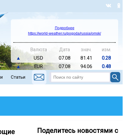
Подробнее
https://world-weather.ru/pogoda/russia/omsk/
Валюта
Дата
знач.
изм.
▲
USD
07.08
81.41
0.28
▲
EUR
07.08
94.06
0.48
ти
Статьи
Поделитесь новостями с
яющие