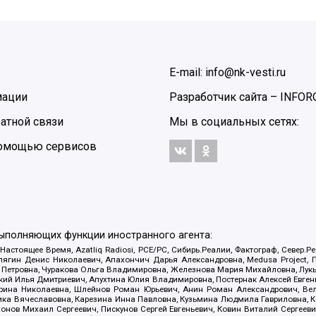
E-mail: info@nk-vesti.ru
мации
Разработчик сайта –
INFOR
атной связи
Мы в социальных сетях:
 помощью сервисов
выполняющих функции иностранного агента:
 Настоящее Время, Azatliq Radiosi, PCE/PC, Сибирь.Реалии, Фактограф, Север
ягин Денис Николаевич, Апахончич Дарья Александровна, Medusa Project, П
етровна, Чуракова Ольга Владимировна, Железнова Мария Михайловна, Лукьян
й Илья Дмитриевич, Апухтина Юлия Владимировна, Постернак Алексей Евгеньев
рина Николаевна, Шлейнов Роман Юрьевич, Анин Роман Александрович, Вел
оника Вячеславовна, Карезина Инна Павловна, Кузьмина Людмила Гавриловна
ов Михаил Сергеевич, Пискунов Сергей Евгеньевич, Ковин Виталий Сергеевич