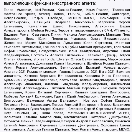
выполняющих функции иностранного агента:
Голос Америки, Idel.Реалии, Кавказ.Реалии, Крым.Реалии, Телеканал
Настоящее Время, Azatliq Radiosi, PCE/PC, Сибирь.Реалии, Фактограф,
Север.Реалии, Радио Свобода, MEDIUM-ORIENT, Пономарев Лев
Александрович, Савицкая Людмила Алексеевна, Маркелов Сергей
Евгеньевич, Камалягин Денис Николаевич, Апахончич Дарья
Александровна, Medusa Project, Первое антикоррупционное СМИ, VTimes.io,
Баданин Роман Сергеевич, Гликин Максим Александрович, Маняхин Петр
Борисович, Ярош Юлия Петровна, Чуракова Ольга Владимировна,
Железнова Мария Михайловна, Лукьянова Юлия Сергеевна, Маетная
Елизавета Витальевна, The Insider SIA, Рубин Михаил Аркадьевич, Гройсман
Софья Романовна, Рождественский Илья Дмитриевич, Апухтина Юлия
Владимировна, Постернак Алексей Евгеньевич, Телеканал Дождь, Петров
Степан Юрьевич, Istories fonds, Шмагун Олеся Валентиновна, Мароховская
Алеся Алексеевна, Долинина Ирина Николаевна, Шлейнов Роман Юрьевич,
Анин Роман Александрович, Великовский Дмитрий Александрович,
Альтаир 2021, Ромашки монолит, Главный редактор 2021, Вега 2021, Важные
иноагенты, Каткова Вероника Вячеславовна, Карезина Инна Павловна,
Кузьмина Людмила Гавриловна, Костылева Полина Владимировна, Лютов
Александр Иванович, Жилкин Владимир Владимирович, Жилинский
Владимир Александрович, Тихонов Михаил Сергеевич, Пискунов Сергей
Евгеньевич, Ковин Виталий Сергеевич, Кильтау Екатерина Викторовна,
Любарев Аркадий Ефимович, Гурман Юрий Альбертович, Грезев Александр
Викторович, Важенков Артем Валерьевич, Иванова София Юрьевна,
Пигалкин Илья Валерьевич, Петров Алексей Викторович, Егоров Владимир
Владимирович, Гусев Андрей Юрьевич, Смирнов Сергей Сергеевич, Верзилов
Петр Юрьевич, ЗП, Зона права, ЖУРНАЛИСТ-ИНОСТРАННЫЙ АГЕНТ,
Вольтская Татьяна Анатольевна, Клепиковская Екатерина Дмитриевна,
Сотников Даниил Владимирович, Захаров Андрей Вячеславович, Симонов
Евгений Алексеевич, Сурначева Елизавета Дмитриевна, Соловьева Елена
Анатольевна, Арапова Галина Юрьевна, Перл Роман Александрович, МЕМО,