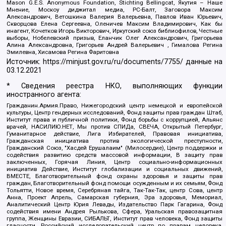
Mason G.E.S. Anonymous Foundation, Stichting Bellingcat, Якутия – Наше
Мнение, Москоу диджитал медиа, РС-Балт, Заговора Максим
Александрович, Ветошкина Валерия Валерьевна, Павлов Иван Юрьевич,
Скворцова Елена Сергеевна, Оленичев Максим Владимирович, Как бы
инагент, Кочетков Игорь Викторович, Иркутский союз библиофилов, Честные
выборы, Нобелевский призыв, Еланчик Олег Александрович, Григорьева
Алина Александровна, Григорьев Андрей Валерьевич , Гималова Регина
Эмилевна, Хисамова Регина Фаритовна
Источник:
https://minjust.gov.ru/ru/documents/7755/
данные на
03.12.2021
* Сведения реестра НКО, выполняющих функции
иностранного агента:
Гражданин.Армия.Право, Нижегородский центр немецкой и европейской
культуры, Центр гендерных исследований, Фонд защиты прав граждан Штаб,
Институт права и публичной политики, Фонд борьбы с коррупцией, Альянс
врачей, НАСИЛИЮ.НЕТ, Мы против СПИДа, СВЕЧА, Открытый Петербург,
Гуманитарное действие, Лига Избирателей, Правовая инициатива,
Гражданская инициатива против экологической преступности,
Гражданский Союз, "Хасдей Ерушалаим" (Милосердие), Центр поддержки и
содействия развитию средств массовой информации, В защиту прав
заключенных, Горячая Линия, Центр социально-информационных
инициатив Действие, Институт глобализации и социальных движений,
ВМЕСТЕ, Благотворительный фонд охраны здоровья и защиты прав
граждан, Благотворительный фонд помощи осужденным и их семьям, Фонд
Тольятти, Новое время, Серебряная тайга, Так-Так-Так, центр Сова, центр
Анна, Проект Апрель, Самарская губерния, Эра здоровья, Мемориал,
Аналитический Центр Юрия Левады, Издательство Парк Гагарина, Фонд
содействия имени Андрея Рылькова, Сфера, Уральская правозащитная
группа, Женщины Евразии, СИБАЛЬТ, Институт прав человека, Фонд защиты
гласности, Российский исследовательский центр по правам человека,