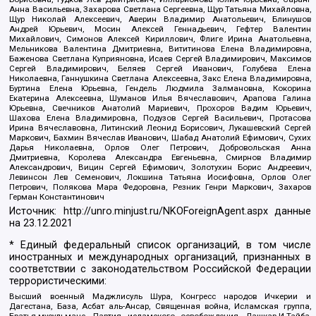
Анна Васильевна, Захарова Светлана Сергеевна, Щур Татьяна Михайловна,
Щур Николай Алексеевич, Аверин Владимир Анатольевич, Блинушов
Андрей Юрьевич, Мосин Алексей Геннадьевич, Гефтер Валентин
Михайлович, Симонов Алексей Кириллович, Флиге Ирина Анатольевна,
Мельникова Валентина Дмитриевна, Вититинова Елена Владимировна,
Баженова Светлана Куприяновна, Исаев Сергей Владимирович, Максимов
Сергей Владимирович, Беляев Сергей Иванович, Голубева Елена
Николаевна, Ганнушкина Светлана Алексеевна, Закс Елена Владимировна,
Буртина Елена Юрьевна, Гендель Людмила Залмановна, Кокорина
Екатерина Алексеевна, Шуманов Илья Вячеславович, Арапова Галина
Юрьевна, Свечников Анатолий Мариевич, Прохоров Вадим Юрьевич,
Шахова Елена Владимировна, Подузов Сергей Васильевич, Протасова
Ирина Вячеславовна, Литинский Леонид Борисович, Лукашевский Сергей
Маркович, Бахмин Вячеслав Иванович, Шабад Анатолий Ефимович, Сухих
Дарья Николаевна, Орлов Олег Петрович, Добровольская Анна
Дмитриевна, Королева Александра Евгеньевна, Смирнов Владимир
Александрович, Вицин Сергей Ефимович, Золотухин Борис Андреевич,
Левинсон Лев Семенович, Локшина Татьяна Иосифовна, Орлов Олег
Петрович, Полякова Мара Федоровна, Резник Генри Маркович, Захаров
Герман Константинович
Источник:
http://unro.minjust.ru/NKOForeignAgent.aspx
данные
на
23.12.2021
* Единый федеральный список организаций, в том числе
иностранных и международных организаций, признанных в
соответствии с законодательством Российской Федерации
террористическими:
Высший военный Маджлисуль Шура, Конгресс народов Ичкерии и
Дагестана, База, Асбат аль-Ансар, Священная война, Исламская группа,
Братья-мусульмане, Партия исламского освобождения, Лашкар-И-Тайба,