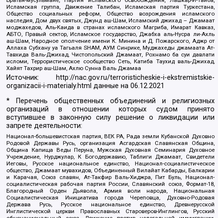
Исламская группа, Движение Талибан, Исламская партия Туркестана,
Общество социальных реформ, Общество возрождения исламского
наследия, Дом двух святых, Джунд аш-Шам, Исламский джихад – Джамаат
моджахедов, Аль-Каида в странах исламского Магриба, Имарат Кавказ,
АБТО, Правый сектор, Исламское государство, Джабха аль-Нусра ли-Ахль
аш-Шам, Народное ополчение имени К. Минина и Д. Пожарского, Аджр от
Аллаха Субхану уа Тагьаля SHAM, АУМ Синрике, Муджахеды джамаата Ат-
Тавхида Валь-Джихад, Чистопольский Джамаат, Рохнамо ба суи давлати
исломи, Террористическое сообщество Сеть, Катиба Таухид валь-Джихад,
Хайят Тахрир аш-Шам, Ахлю Сунна Валь Джамаа
Источник:
http://nac.gov.ru/terroristicheskie-i-ekstremistskie-
organizacii-i-materialy.html
данные на
06.12.2021
* Перечень общественных объединений и религиозных
организаций в отношении которых судом принято
вступившее в законную силу решение о ликвидации или
запрете деятельности:
Национал-большевистская партия, ВЕК РА, Рада земли Кубанской Духовно
Родовой Державы Русь, организация Асгардская Славянская Община,
Община Капища Веды Перуна, Мужская Духовная Семинария Духовное
Учреждение, Нурджулар, К Богодержавию, Таблиги Джамаат, Свидетели
Иеговы, Русское национальное единство, Национал-социалистическое
общество, Джамаат мувахидов, Объединенный Вилайат Кабарды, Балкарии
и Карачая, Союз славян, Ат-Такфир Валь-Хиджра, Пит Буль, Национал-
социалистическая рабочая партия России, Славянский союз, Формат-18,
Благородный Орден Дьявола, Армия воли народа, Национальная
Социалистическая Инициатива города Череповца, Духовно-Родовая
Держава Русь, Русское национальное единство, Древнерусской
Инглистической церкви Православных Староверов-Инглингов, Русский