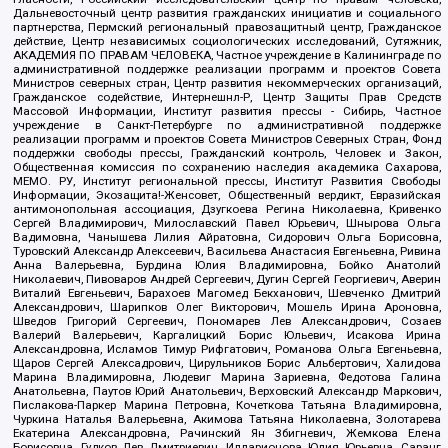
Дальневосточный центр развития гражданских инициатив и социального
партнерства, Пермский региональный правозащитный центр, Гражданское
действие, Центр независимых социологических исследований, Сутяжник,
АКАДЕМИЯ ПО ПРАВАМ ЧЕЛОВЕКА, Частное учреждение в Калининграде по
административной поддержке реализации программ и проектов Совета
Министров северных стран, Центр развития некоммерческих организаций,
Гражданское содействие, Интернешнл-Р, Центр Защиты Прав Средств
Массовой Информации, Институт развития прессы - Сибирь, Частное
учреждение в Санкт-Петербурге по административной поддержке
реализации программ и проектов Совета Министров Северных Стран, Фонд
поддержки свободы прессы, Гражданский контроль, Человек и Закон,
Общественная комиссия по сохранению наследия академика Сахарова,
МЕМО. РУ, Институт региональной прессы, Институт Развития Свободы
Информации, Экозащита!-Женсовет, Общественный вердикт, Евразийская
антимонопольная ассоциация, Дзугкоева Регина Николаевна, Кривенко
Сергей Владимирович, Милославский Павел Юрьевич, Шнырова Ольга
Вадимовна, Чанышева Лилия Айратовна, Сидорович Ольга Борисовна,
Туровский Александр Алексеевич, Васильева Анастасия Евгеньевна, Ривина
Анна Валерьевна, Бурдина Юлия Владимировна, Бойко Анатолий
Николаевич, Пивоваров Андрей Сергеевич, Дугин Сергей Георгиевич, Аверин
Виталий Евгеньевич, Барахоев Магомед Бекханович, Шевченко Дмитрий
Александрович, Шарипков Олег Викторович, Мошель Ирина Ароновна,
Шведов Григорий Сергеевич, Пономарев Лев Александрович, Созаев
Валерий Валерьевич, Каргалицкий Борис Юльевич, Исакова Ирина
Александровна, Исламов Тимур Рифгатович, Романова Ольга Евгеньевна,
Щаров Сергей Алексадрович, Цирульников Борис Альбертович, Халидова
Марина Владимировна, Людевиг Марина Зариевна, Федотова Галина
Анатольевна, Паутов Юрий Анатольевич, Верховский Александр Маркович,
Пислакова-Паркер Марина Петровна, Кочеткова Татьяна Владимировна,
Чуркина Наталья Валерьевна, Акимова Татьяна Николаевна, Золотарева
Екатерина Александровна, Рачинский Ян Збигневич, Жемкова Елена
Борисовна, Гудков Лев Дмитриевич, Илларионова Юлия Юрьевна, Саранг