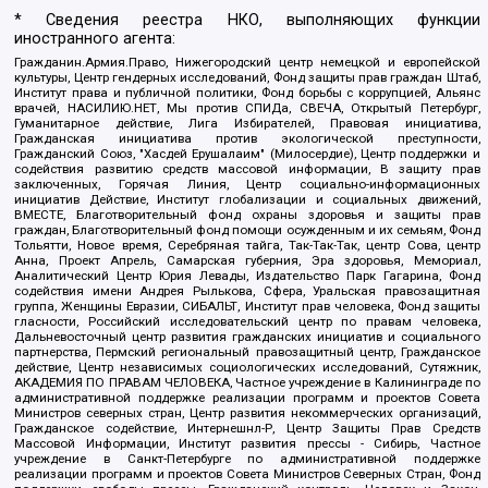
* Сведения реестра НКО, выполняющих функции
иностранного агента:
Гражданин.Армия.Право, Нижегородский центр немецкой и европейской
культуры, Центр гендерных исследований, Фонд защиты прав граждан Штаб,
Институт права и публичной политики, Фонд борьбы с коррупцией, Альянс
врачей, НАСИЛИЮ.НЕТ, Мы против СПИДа, СВЕЧА, Открытый Петербург,
Гуманитарное действие, Лига Избирателей, Правовая инициатива,
Гражданская инициатива против экологической преступности,
Гражданский Союз, "Хасдей Ерушалаим" (Милосердие), Центр поддержки и
содействия развитию средств массовой информации, В защиту прав
заключенных, Горячая Линия, Центр социально-информационных
инициатив Действие, Институт глобализации и социальных движений,
ВМЕСТЕ, Благотворительный фонд охраны здоровья и защиты прав
граждан, Благотворительный фонд помощи осужденным и их семьям, Фонд
Тольятти, Новое время, Серебряная тайга, Так-Так-Так, центр Сова, центр
Анна, Проект Апрель, Самарская губерния, Эра здоровья, Мемориал,
Аналитический Центр Юрия Левады, Издательство Парк Гагарина, Фонд
содействия имени Андрея Рылькова, Сфера, Уральская правозащитная
группа, Женщины Евразии, СИБАЛЬТ, Институт прав человека, Фонд защиты
гласности, Российский исследовательский центр по правам человека,
Дальневосточный центр развития гражданских инициатив и социального
партнерства, Пермский региональный правозащитный центр, Гражданское
действие, Центр независимых социологических исследований, Сутяжник,
АКАДЕМИЯ ПО ПРАВАМ ЧЕЛОВЕКА, Частное учреждение в Калининграде по
административной поддержке реализации программ и проектов Совета
Министров северных стран, Центр развития некоммерческих организаций,
Гражданское содействие, Интернешнл-Р, Центр Защиты Прав Средств
Массовой Информации, Институт развития прессы - Сибирь, Частное
учреждение в Санкт-Петербурге по административной поддержке
реализации программ и проектов Совета Министров Северных Стран, Фонд