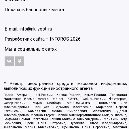
Показать баннерные места
E-mail: info@nk-vesti.ru
Разработчик сайта –
INFOROS
2026
Мы в социальных сетях:
* Реестр иностранных средств массовой информации,
выполняющих функции иностранного агента:
Голос Америки, Idel.Реалии, Кавказ.Реалии, Крым.Реалии, Телеканал
Настоящее Время, Azatliq Radiosi, PCE/PC, Сибирь.Реалии, Фактограф,
Север.Реалии, Радио Свобода, MEDIUM-ORIENT, Пономарев Лев
Александрович, Савицкая Людмила Алексеевна, Маркелов Сергей
Евгеньевич, Камалягин Денис Николаевич, Апахончич Дарья
Александровна, Medusa Project, Первое антикоррупционное СМИ, VTimes.io,
Баданин Роман Сергеевич, Гликин Максим Александрович, Маняхин Петр
Борисович, Ярош Юлия Петровна, Чуракова Ольга Владимировна,
Железнова Мария Михайловна, Лукьянова Юлия Сергеевна, Маетная