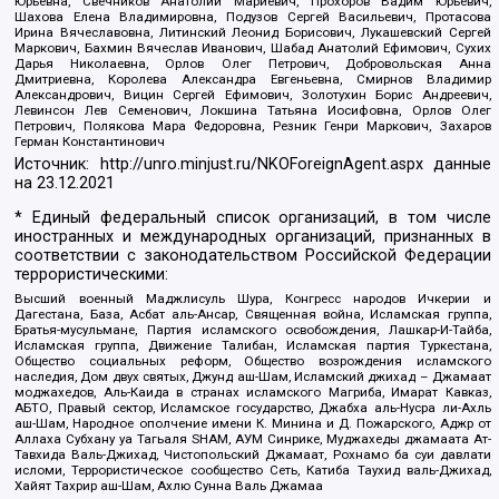
Юрьевна, Свечников Анатолий Мариевич, Прохоров Вадим Юрьевич,
Шахова Елена Владимировна, Подузов Сергей Васильевич, Протасова
Ирина Вячеславовна, Литинский Леонид Борисович, Лукашевский Сергей
Маркович, Бахмин Вячеслав Иванович, Шабад Анатолий Ефимович, Сухих
Дарья Николаевна, Орлов Олег Петрович, Добровольская Анна
Дмитриевна, Королева Александра Евгеньевна, Смирнов Владимир
Александрович, Вицин Сергей Ефимович, Золотухин Борис Андреевич,
Левинсон Лев Семенович, Локшина Татьяна Иосифовна, Орлов Олег
Петрович, Полякова Мара Федоровна, Резник Генри Маркович, Захаров
Герман Константинович
Источник:
http://unro.minjust.ru/NKOForeignAgent.aspx
данные
на
23.12.2021
* Единый федеральный список организаций, в том числе
иностранных и международных организаций, признанных в
соответствии с законодательством Российской Федерации
террористическими:
Высший военный Маджлисуль Шура, Конгресс народов Ичкерии и
Дагестана, База, Асбат аль-Ансар, Священная война, Исламская группа,
Братья-мусульмане, Партия исламского освобождения, Лашкар-И-Тайба,
Исламская группа, Движение Талибан, Исламская партия Туркестана,
Общество социальных реформ, Общество возрождения исламского
наследия, Дом двух святых, Джунд аш-Шам, Исламский джихад – Джамаат
моджахедов, Аль-Каида в странах исламского Магриба, Имарат Кавказ,
АБТО, Правый сектор, Исламское государство, Джабха аль-Нусра ли-Ахль
аш-Шам, Народное ополчение имени К. Минина и Д. Пожарского, Аджр от
Аллаха Субхану уа Тагьаля SHAM, АУМ Синрике, Муджахеды джамаата Ат-
Тавхида Валь-Джихад, Чистопольский Джамаат, Рохнамо ба суи давлати
исломи, Террористическое сообщество Сеть, Катиба Таухид валь-Джихад,
Хайят Тахрир аш-Шам, Ахлю Сунна Валь Джамаа