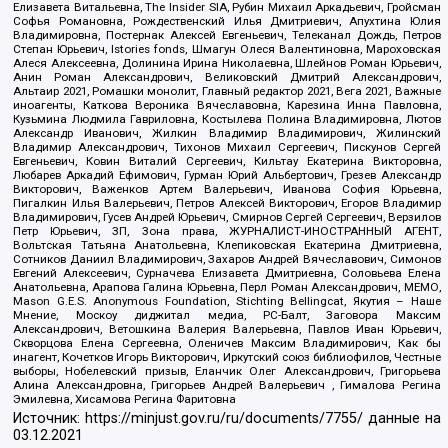
Елизавета Витальевна, The Insider SIA, Рубин Михаил Аркадьевич, Гройсман
Софья Романовна, Рождественский Илья Дмитриевич, Апухтина Юлия
Владимировна, Постернак Алексей Евгеньевич, Телеканал Дождь, Петров
Степан Юрьевич, Istories fonds, Шмагун Олеся Валентиновна, Мароховская
Алеся Алексеевна, Долинина Ирина Николаевна, Шлейнов Роман Юрьевич,
Анин Роман Александрович, Великовский Дмитрий Александрович,
Альтаир 2021, Ромашки монолит, Главный редактор 2021, Вега 2021, Важные
иноагенты, Каткова Вероника Вячеславовна, Карезина Инна Павловна,
Кузьмина Людмила Гавриловна, Костылева Полина Владимировна, Лютов
Александр Иванович, Жилкин Владимир Владимирович, Жилинский
Владимир Александрович, Тихонов Михаил Сергеевич, Пискунов Сергей
Евгеньевич, Ковин Виталий Сергеевич, Кильтау Екатерина Викторовна,
Любарев Аркадий Ефимович, Гурман Юрий Альбертович, Грезев Александр
Викторович, Важенков Артем Валерьевич, Иванова София Юрьевна,
Пигалкин Илья Валерьевич, Петров Алексей Викторович, Егоров Владимир
Владимирович, Гусев Андрей Юрьевич, Смирнов Сергей Сергеевич, Верзилов
Петр Юрьевич, ЗП, Зона права, ЖУРНАЛИСТ-ИНОСТРАННЫЙ АГЕНТ,
Вольтская Татьяна Анатольевна, Клепиковская Екатерина Дмитриевна,
Сотников Даниил Владимирович, Захаров Андрей Вячеславович, Симонов
Евгений Алексеевич, Сурначева Елизавета Дмитриевна, Соловьева Елена
Анатольевна, Арапова Галина Юрьевна, Перл Роман Александрович, МЕМО,
Mason G.E.S. Anonymous Foundation, Stichting Bellingcat, Якутия – Наше
Мнение, Москоу диджитал медиа, РС-Балт, Заговора Максим
Александрович, Ветошкина Валерия Валерьевна, Павлов Иван Юрьевич,
Скворцова Елена Сергеевна, Оленичев Максим Владимирович, Как бы
инагент, Кочетков Игорь Викторович, Иркутский союз библиофилов, Честные
выборы, Нобелевский призыв, Еланчик Олег Александрович, Григорьева
Алина Александровна, Григорьев Андрей Валерьевич , Гималова Регина
Эмилевна, Хисамова Регина Фаритовна
Источник:
https://minjust.gov.ru/ru/documents/7755/
данные на
03.12.2021