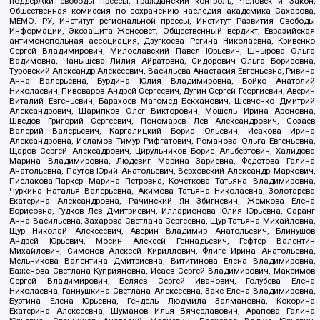
поддержки свободы прессы, Гражданский контроль, Человек и Закон,
Общественная комиссия по сохранению наследия академика Сахарова,
МЕМО. РУ, Институт региональной прессы, Институт Развития Свободы
Информации, Экозащита!-Женсовет, Общественный вердикт, Евразийская
антимонопольная ассоциация, Дзугкоева Регина Николаевна, Кривенко
Сергей Владимирович, Милославский Павел Юрьевич, Шнырова Ольга
Вадимовна, Чанышева Лилия Айратовна, Сидорович Ольга Борисовна,
Туровский Александр Алексеевич, Васильева Анастасия Евгеньевна, Ривина
Анна Валерьевна, Бурдина Юлия Владимировна, Бойко Анатолий
Николаевич, Пивоваров Андрей Сергеевич, Дугин Сергей Георгиевич, Аверин
Виталий Евгеньевич, Барахоев Магомед Бекханович, Шевченко Дмитрий
Александрович, Шарипков Олег Викторович, Мошель Ирина Ароновна,
Шведов Григорий Сергеевич, Пономарев Лев Александрович, Созаев
Валерий Валерьевич, Каргалицкий Борис Юльевич, Исакова Ирина
Александровна, Исламов Тимур Рифгатович, Романова Ольга Евгеньевна,
Щаров Сергей Алексадрович, Цирульников Борис Альбертович, Халидова
Марина Владимировна, Людевиг Марина Зариевна, Федотова Галина
Анатольевна, Паутов Юрий Анатольевич, Верховский Александр Маркович,
Пислакова-Паркер Марина Петровна, Кочеткова Татьяна Владимировна,
Чуркина Наталья Валерьевна, Акимова Татьяна Николаевна, Золотарева
Екатерина Александровна, Рачинский Ян Збигневич, Жемкова Елена
Борисовна, Гудков Лев Дмитриевич, Илларионова Юлия Юрьевна, Саранг
Анна Васильевна, Захарова Светлана Сергеевна, Щур Татьяна Михайловна,
Щур Николай Алексеевич, Аверин Владимир Анатольевич, Блинушов
Андрей Юрьевич, Мосин Алексей Геннадьевич, Гефтер Валентин
Михайлович, Симонов Алексей Кириллович, Флиге Ирина Анатольевна,
Мельникова Валентина Дмитриевна, Вититинова Елена Владимировна,
Баженова Светлана Куприяновна, Исаев Сергей Владимирович, Максимов
Сергей Владимирович, Беляев Сергей Иванович, Голубева Елена
Николаевна, Ганнушкина Светлана Алексеевна, Закс Елена Владимировна,
Буртина Елена Юрьевна, Гендель Людмила Залмановна, Кокорина
Екатерина Алексеевна, Шуманов Илья Вячеславович, Арапова Галина