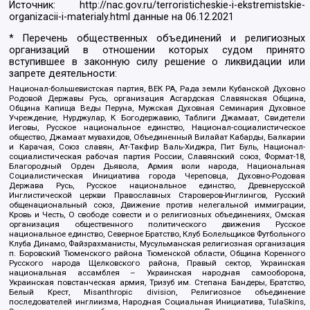
Источник:
http://nac.gov.ru/terroristicheskie-i-ekstremistskie-
organizacii-i-materialy.html
данные на
06.12.2021
* Перечень общественных объединений и религиозных
организаций в отношении которых судом принято
вступившее в законную силу решение о ликвидации или
запрете деятельности:
Национал-большевистская партия, ВЕК РА, Рада земли Кубанской Духовно
Родовой Державы Русь, организация Асгардская Славянская Община,
Община Капища Веды Перуна, Мужская Духовная Семинария Духовное
Учреждение, Нурджулар, К Богодержавию, Таблиги Джамаат, Свидетели
Иеговы, Русское национальное единство, Национал-социалистическое
общество, Джамаат мувахидов, Объединенный Вилайат Кабарды, Балкарии
и Карачая, Союз славян, Ат-Такфир Валь-Хиджра, Пит Буль, Национал-
социалистическая рабочая партия России, Славянский союз, Формат-18,
Благородный Орден Дьявола, Армия воли народа, Национальная
Социалистическая Инициатива города Череповца, Духовно-Родовая
Держава Русь, Русское национальное единство, Древнерусской
Инглистической церкви Православных Староверов-Инглингов, Русский
общенациональный союз, Движение против нелегальной иммиграции,
Кровь и Честь, О свободе совести и о религиозных объединениях, Омская
организация общественного политического движения Русское
национальное единство, Северное Братство, Клуб Болельщиков Футбольного
Клуба Динамо, Файзрахманисты, Мусульманская религиозная организация
п. Боровский Тюменского района Тюменской области, Община Коренного
Русского народа Щелковского района, Правый сектор, Украинская
национальная ассамблея – Украинская народная самооборона,
Украинская повстанческая армия, Тризуб им. Степана Бандеры, Братство,
Белый Крест, Misanthropic division, Религиозное объединение
последователей инглиизма, Народная Социальная Инициатива, TulaSkins,