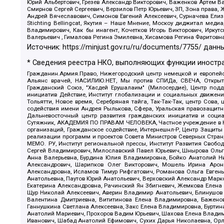
Юрий Альбертович, Грезев Александр Викторович, Важенков Артем В
Смирнов Сергей Сергеевич, Верзилов Петр Юрьевич, ЗП, Зона прав
Андрей Вячеславович, Симонов Евгений Алексеевич, Сурначева Елиз
Stichting Bellingcat, Якутия – Наше Мнение, Москоу диджитал мед
Владимирович, Как бы инагент, Кочетков Игорь Викторович, Иркут
Валерьевич , Гималова Регина Эмилевна, Хисамова Регина Фаритовн
Источник:
https://minjust.gov.ru/ru/documents/7755/
данны
* Сведения реестра НКО, выполняющих функции иностра
Гражданин.Армия.Право, Нижегородский центр немецкой и европейск
Альянс врачей, НАСИЛИЮ.НЕТ, Мы против СПИДа, СВЕЧА, Открытый
Гражданский Союз, "Хасдей Ерушалаим" (Милосердие), Центр под
инициатив Действие, Институт глобализации и социальных движен
Тольятти, Новое время, Серебряная тайга, Так-Так-Так, центр Сова
содействия имени Андрея Рылькова, Сфера, Уральская правозащитна
Дальневосточный центр развития гражданских инициатив и социа
Сутяжник, АКАДЕМИЯ ПО ПРАВАМ ЧЕЛОВЕКА, Частное учреждение в Ка
организаций, Гражданское содействие, Интернешнл-Р, Центр Защиты
реализации программ и проектов Совета Министров Северных Стран
МЕМО. РУ, Институт региональной прессы, Институт Развития Своб
Сергей Владимирович, Милославский Павел Юрьевич, Шнырова Ольга
Анна Валерьевна, Бурдина Юлия Владимировна, Бойко Анатолий Ник
Александрович, Шарипков Олег Викторович, Мошель Ирина Ароно
Александровна, Исламов Тимур Рифгатович, Романова Ольга Евгень
Анатольевна, Паутов Юрий Анатольевич, Верховский Александр Марк
Екатерина Александровна, Рачинский Ян Збигневич, Жемкова Елена 
Щур Николай Алексеевич, Аверин Владимир Анатольевич, Блинушов 
Валентина Дмитриевна, Вититинова Елена Владимировна, Баженов
Ганнушкина Светлана Алексеевна, Закс Елена Владимировна, Буртин
Анатолий Мариевич, Прохоров Вадим Юрьевич, Шахова Елена Владими
Иванович, Шабад Анатолий Ефимович, Сухих Дарья Николаевна, Орл