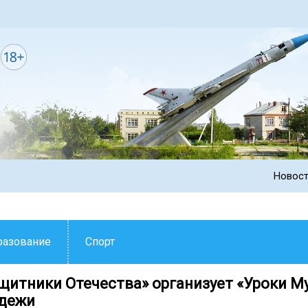
Новос
разование
Спорт
щитники Отечества» организует «Уроки М
дежи