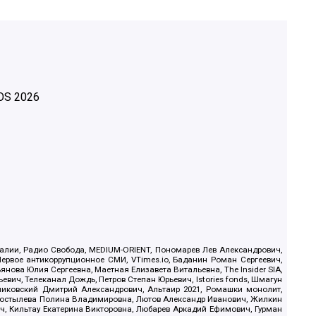
OS
2026
.Реалии, Радио Свобода, MEDIUM-ORIENT, Пономарев Лев Александрович,
ервое антикоррупционное СМИ, VTimes.io, Баданин Роман Сергеевич,
ова Юлия Сергеевна, Маетная Елизавета Витальевна, The Insider SIA,
ич, Телеканал Дождь, Петров Степан Юрьевич, Istories fonds, Шмагун
иковский Дмитрий Александрович, Альтаир 2021, Ромашки монолит,
, Костылева Полина Владимировна, Лютов Александр Иванович, Жилкин
, Кильтау Екатерина Викторовна, Любарев Аркадий Ефимович, Гурман