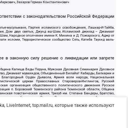
 Маркович, Захаров Герман Константинович
оответствии с законодательством Российской Федерации
тья-мусульмане, Партия исламского освобождения, Лашкар-И-Тайба,
дия, Дом двух святых, Джунд аш-Шам, Исламский джихад – Джамаат
ш-Шам, Народное ополчение имени К. Минина и Д. Пожарского, Аджр от
и исломи, Террористическое сообщество Сеть, Катиба Таухид валь-
е в законную силу решение о ликвидации или запрете
 Община Капища Веды Перуна, Мужская Духовная Семинария Духовное
ство, Джамаат мувахидов, Объединенный Вилайат Кабарды, Балкарии и
18, Благородный Орден Дьявола, Армия воли народа, Национальная
истической церкви Православных Староверов-Инглингов, Русский
ская организация общественного политического движения Русское
изация п. Боровский Тюменского района Тюменской области, Община
инская повстанческая армия, Тризуб им. Степана Бандеры, Братство,
олитическое объединение Русские, Русское национальное объединение
ЙС, О противодействии экстремистской деятельности, РЕВТАТПОД,
, LiveInternet, top.mail.ru, которые также используют
сом Правды и Единения, Каракольская инициативная группа, Автоград
шкорт, Нация и свобода, W.H.С., Фалунь Дафа, Иртыш Ultras, Русский
т граждан СССР Прикубанского округа г. Краснодара