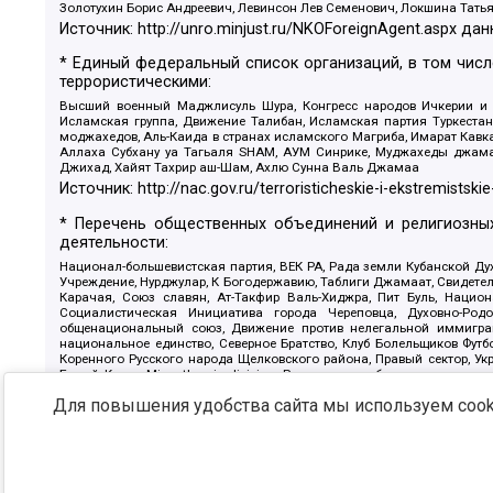
Золотухин Борис Андреевич, Левинсон Лев Семенович, Локшина Тать
Источник:
http://unro.minjust.ru/NKOForeignAgent.aspx
дан
* Единый федеральный список организаций, в том чис
террористическими:
Высший военный Маджлисуль Шура, Конгресс народов Ичкерии и Да
Исламская группа, Движение Талибан, Исламская партия Туркест
моджахедов, Аль-Каида в странах исламского Магриба, Имарат Кавка
Аллаха Субхану уа Тагьаля SHAM, АУМ Синрике, Муджахеды джамаа
Джихад, Хайят Тахрир аш-Шам, Ахлю Сунна Валь Джамаа
Источник:
http://nac.gov.ru/terroristicheskie-i-ekstremistskie
* Перечень общественных объединений и религиозных
деятельности:
Национал-большевистская партия, ВЕК РА, Рада земли Кубанской 
Учреждение, Нурджулар, К Богодержавию, Таблиги Джамаат, Свидете
Карачая, Союз славян, Ат-Такфир Валь-Хиджра, Пит Буль, Нацио
Социалистическая Инициатива города Череповца, Духовно-Родо
общенациональный союз, Движение против нелегальной иммиграц
национальное единство, Северное Братство, Клуб Болельщиков Фу
Коренного Русского народа Щелковского района, Правый сектор, Ук
Белый Крест, Misanthropic division, Религиозное объединение пос
Атака, Мечеть Мирмамеда, Община Коренного Русского народа г
Для повышения удобства сайта мы используем cooki
Артподготовка, Штольц, В честь иконы Божией Матери Державная, С
Крю, Союз Славянских Сил Руси, Алля-Аят, Благотворительный панси
Патриотический клуб-Новокузнецк/РПК, Сибирский державный союз, Ф
Источник:
https://minjust.gov.ru/ru/documents/7822/
данны