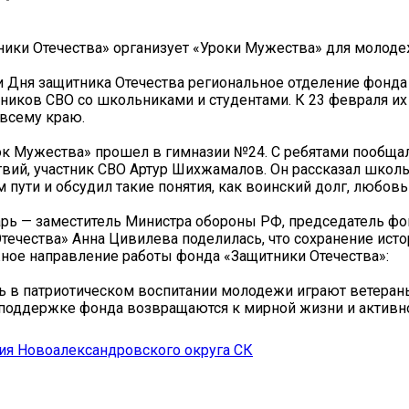
ики Отечества» организует «Уроки Мужества» для молод
 Дня защитника Отечества региональное отделение фонда
тников СВО со школьниками и студентами. К 23 февраля их
 всему краю.
к Мужества» прошел в гимназии №24. С ребятами пообщал
вий, участник СВО Артур Шихжамалов. Он рассказал школ
 пути и обсудил такие понятия, как воинский долг, любовь
арь — заместитель Министра обороны РФ, председатель фо
течества» Анна Цивилева поделилась, что сохранение ист
ное направление работы фонда «Защитники Отечества»:
 в патриотическом воспитании молодежи играют ветеран
поддержке фонда возвращаются к мирной жизни и активн
ия Новоалександровского округа СК