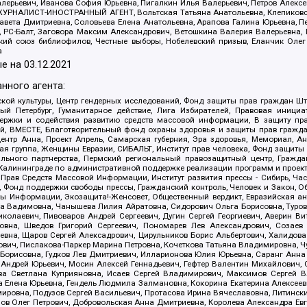
алерьевич, Иванова София Юрьевна, Пигалкин Илья Валерьевич, Петров Алексе
а, ЖУРНАЛИСТ-ИНОСТРАННЫЙ АГЕНТ, Вольтская Татьяна Анатольевна, Клепиков
авета Дмитриевна, Соловьева Елена Анатольевна, Арапова Галина Юрьевна, П
иа, РС-Балт, Заговора Максим Александрович, Ветошкина Валерия Валерьевна
ский союз библиофилов, Честные выборы, Нобелевский призыв, Еланчик Олег
а
е на
03.12.2021
нного агента:
ой культуры, Центр гендерных исследований, Фонд защиты прав граждан Шта
 Петербург, Гуманитарное действие, Лига Избирателей, Правовая инициат
держки и содействия развитию средств массовой информации, В защиту п
ий, ВМЕСТЕ, Благотворительный фонд охраны здоровья и защиты прав граж
, центр Анна, Проект Апрель, Самарская губерния, Эра здоровья, Мемориал,
я группа, Женщины Евразии, СИБАЛЬТ, Институт прав человека, Фонд защиты 
льного партнерства, Пермский региональный правозащитный центр, Граждан
лининграде по административной поддержке реализации программ и проекто
 Прав Средств Массовой Информации, Институт развития прессы - Сибирь, Ча
, Фонд поддержки свободы прессы, Гражданский контроль, Человек и Закон, 
оды Информации, Экозащита!-Женсовет, Общественный вердикт, Евразийская а
 Вадимовна, Чанышева Лилия Айратовна, Сидорович Ольга Борисовна, Туровс
олаевич, Пивоваров Андрей Сергеевич, Дугин Сергей Георгиевич, Аверин В
вна, Шведов Григорий Сергеевич, Пономарев Лев Александрович, Созаев
евна, Щаров Сергей Алексадрович, Цирульников Борис Альбертович, Халидо
ович, Пислакова-Паркер Марина Петровна, Кочеткова Татьяна Владимировна, Ч
Борисовна, Гудков Лев Дмитриевич, Илларионова Юлия Юрьевна, Саранг Анна
Андрей Юрьевич, Мосин Алексей Геннадьевич, Гефтер Валентин Михайлович,
а Светлана Куприяновна, Исаев Сергей Владимирович, Максимов Сергей Вл
а Елена Юрьевна, Гендель Людмила Залмановна, Кокорина Екатерина Алексее
ровна, Подузов Сергей Васильевич, Протасова Ирина Вячеславовна, Литинск
ов Олег Петрович, Добровольская Анна Дмитриевна, Королева Александра Ев