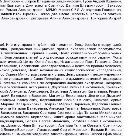
й Викторович, Егоров Владимир Владимирович, Гусев Андрей Юрьевич,
ская Екатерина Дмитриевна, Сотников Даниил Владимирович, Захаров
ерл Роман Александрович, МЕМО, Mason G.E.S. Anonymous Foundation,
, Павлов Иван Юрьевич, Скворцова Елена Сергеевна, Оленичев Максим
 Александрович, Григорьева Алина Александровна, Григорьев Андрей
б, Институт права и публичной политики, Фонд борьбы с коррупцией,
ива, Гражданская инициатива против экологической преступности,
рав заключенных, Горячая Линия, Центр социально-информационных
дан, Благотворительный фонд помощи осужденным и их семьям, Фонд
 Аналитический Центр Юрия Левады, Издательство Парк Гагарина, Фонд
гласности, Российский исследовательский центр по правам человека,
ское действие, Центр независимых социологических исследований,
в Совета Министров северных стран, Центр развития некоммерческих
стное учреждение в Санкт-Петербурге по административной поддержке
Общественная комиссия по сохранению наследия академика Сахарова,
нтимонопольная ассоциация, Дзугкоева Регина Николаевна, Кривенко
кий Александр Алексеевич, Васильева Анастасия Евгеньевна, Ривина
италий Евгеньевич, Барахоев Магомед Бекханович, Шевченко Дмитрий
 Валерий Валерьевич, Каргалицкий Борис Юльевич, Исакова Ирина
ва Марина Владимировна, Людевиг Марина Зариевна, Федотова Галина
уркина Наталья Валерьевна, Акимова Татьяна Николаевна, Золотарева
 Васильевна, Захарова Светлана Сергеевна, Щур Татьяна Михайловна,
 Симонов Алексей Кириллович, Флиге Ирина Анатольевна, Мельникова
адимирович, Беляев Сергей Иванович, Голубева Елена Николаевна,
вна, Шуманов Илья Вячеславович, Арапова Галина Юрьевна, Свечников
ий Леонид Борисович, Лукашевский Сергей Маркович, Бахмин Вячеслав
геньевна, Смирнов Владимир Александрович, Вицин Сергей Ефимович,