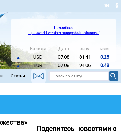
Подробнее
https://world-weather.ru/pogoda/russia/omsk/
Валюта
Дата
знач.
изм.
▲
USD
07.08
81.41
0.28
▲
EUR
07.08
94.06
0.48
ти
Статьи
ужества»
Поделитесь новостями с